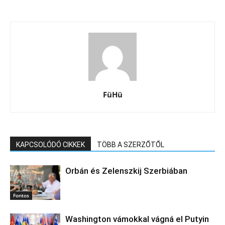
FüHü
KAPCSOLÓDÓ CIKKEK
TÖBB A SZERZŐTŐL
Orbán és Zelenszkij Szerbiában
Fontos
Washington vámokkal vágná el Putyin