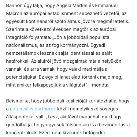
Bannon úgy látja, hogy Angela Merkel és Emmanuel
Macron az európai establishment sebezhető vezetői, az
egyesült kontinensről szóló álmuk jövőre megmérettetik.
Szerinte a következő években megtörik az európai
integráció folyamata. „Jön a jobboldali populista
nacionalizmus, és az fog kormányozni. Egyedi
nemzetállamok lesznek saját identitással és saját
határokkal. Az alulról jövő mozgalmak már a helyükön
vannak, és arra várnak, hogy valaki maximálja a
potenciáljukat. Ez egy pillanat alatt történik majd meg,
mint amikor felkapcsoljuk a világítást” – mondta.
Beismerte, hogy jobboldali koalícióját korlátozhatja, hogy
a
potenciális partnerek
közül némelyik szélsőséges
álláspontokat vall. „Lesz, aki távol maradhat, mert úgy
gondolhatja, hogy egyesek túlságosan is a bevándorlásra
koncentrálnak. Ezért nem kívánunk befogadni