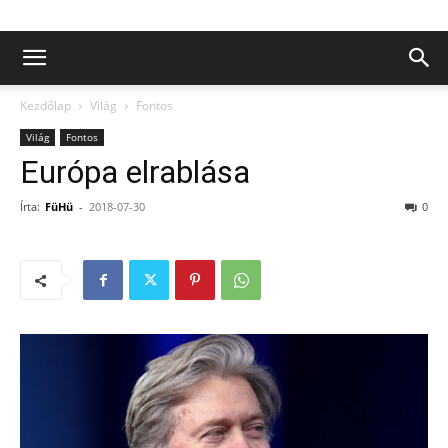
Kezdőlap
Világ
Fontos
Világ
Fontos
Európa elrablása
Írta:
FüHü
-
2018-07-30
0