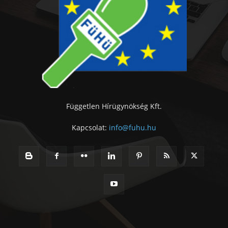
Független Hírügynökség Kft.
Kapcsolat:
info@fuhu.hu