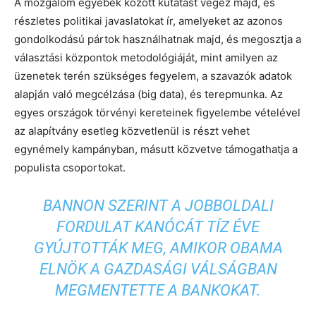
A mozgalom egyebek között kutatást végez majd, és
részletes politikai javaslatokat ír, amelyeket az azonos
gondolkodású pártok használhatnak majd, és megosztja a
választási központok metodológiáját, mint amilyen az
üzenetek terén szükséges fegyelem, a szavazók adatok
alapján való megcélzása (big data), és terepmunka. Az
egyes országok törvényi kereteinek figyelembe vételével
az alapítvány esetleg közvetlenül is részt vehet
egynémely kampányban, másutt közvetve támogathatja a
populista csoportokat.
BANNON SZERINT A JOBBOLDALI
FORDULAT KANÓCÁT TÍZ ÉVE
GYÚJTOTTÁK MEG, AMIKOR OBAMA
ELNÖK A GAZDASÁGI VÁLSÁGBAN
MEGMENTETTE A BANKOKAT.