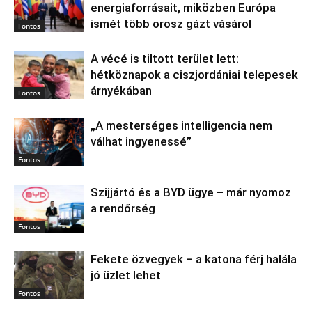
energiaforrásait, miközben Európa
ismét több orosz gázt vásárol
Fontos
A vécé is tiltott terület lett:
hétköznapok a ciszjordániai telepesek
árnyékában
Fontos
„A mesterséges intelligencia nem
válhat ingyenessé”
Fontos
Szijjártó és a BYD ügye – már nyomoz
a rendőrség
Fontos
Fekete özvegyek – a katona férj halála
jó üzlet lehet
Fontos