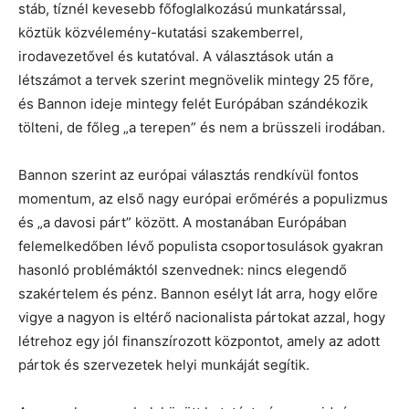
stáb, tíznél kevesebb főfoglalkozású munkatárssal,
köztük közvélemény-kutatási szakemberrel,
irodavezetővel és kutatóval. A választások után a
létszámot a tervek szerint megnövelik mintegy 25 főre,
és Bannon ideje mintegy felét Európában szándékozik
tölteni, de főleg „a terepen” és nem a brüsszeli irodában.
Bannon szerint az európai választás rendkívül fontos
momentum, az első nagy európai erőmérés a populizmus
és „a davosi párt” között. A mostanában Európában
felemelkedőben lévő populista csoportosulások gyakran
hasonló problémáktól szenvednek: nincs elegendő
szakértelem és pénz. Bannon esélyt lát arra, hogy előre
vigye a nagyon is eltérő nacionalista pártokat azzal, hogy
létrehoz egy jól finanszírozott központot, amely az adott
pártok és szervezetek helyi munkáját segítik.