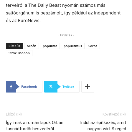
terveiről a The Daily Beast nyomán számos más
sajtóorgánum is beszámolt, így például az Independent
és az EuroNews.
- Hirdetés -
CÍMKÉK
orbán
populista
populizmus
Soros
Steve Bannon
Facebook
Twitter
Előző cikk
Következő cikk
Így írnak a román lapok Orbán
Indul az építkezés, amit
tusnádfürdői beszédéről
nagyon várt Szeged