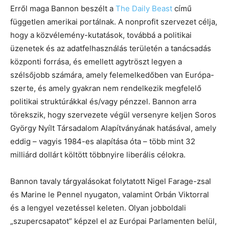
Erről maga Bannon beszélt a
The Daily Beast
című
független amerikai portálnak. A nonprofit szervezet célja,
hogy a közvélemény-kutatások, továbbá a politikai
üzenetek és az adatfelhasználás területén a tanácsadás
központi forrása, és emellett agytröszt legyen a
szélsőjobb számára, amely felemelkedőben van Európa-
szerte, és amely gyakran nem rendelkezik megfelelő
politikai struktúrákkal és/vagy pénzzel. Bannon arra
törekszik, hogy szervezete végül versenyre keljen Soros
György Nyílt Társadalom Alapítványának hatásával, amely
eddig – vagyis 1984-es alapítása óta – több mint 32
milliárd dollárt költött többnyire liberális célokra.
Bannon tavaly tárgyalásokat folytatott Nigel Farage-zsal
és Marine le Pennel nyugaton, valamint Orbán Viktorral
és a lengyel vezetéssel keleten. Olyan jobboldali
„szupercsapatot” képzel el az Európai Parlamenten belül,