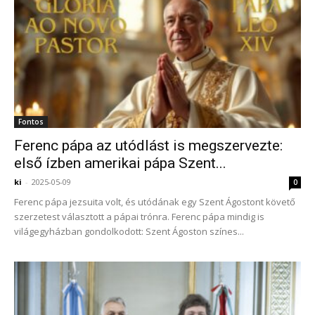
Fontos
Ferenc pápa az utódlást is megszervezte:
első ízben amerikai pápa Szent...
ki
-
2025-05-09
0
Ferenc pápa jezsuita volt, és utódának egy Szent Ágostont követő
szerzetest választott a pápai trónra. Ferenc pápa mindig is
világegyházban gondolkodott: Szent Ágoston színes...