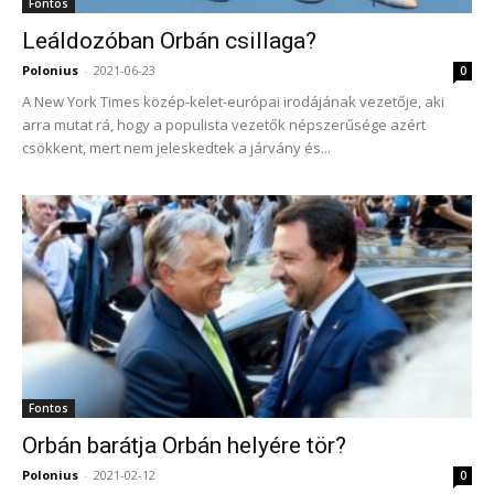
Fontos
Leáldozóban Orbán csillaga?
Polonius
-
2021-06-23
0
A New York Times közép-kelet-európai irodájának vezetője, aki
arra mutat rá, hogy a populista vezetők népszerűsége azért
csökkent, mert nem jeleskedtek a járvány és...
Fontos
Orbán barátja Orbán helyére tör?
Polonius
-
2021-02-12
0