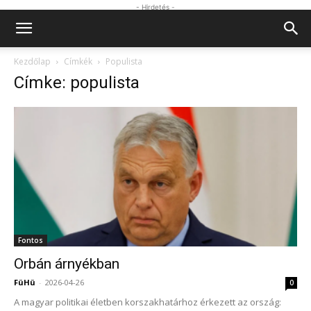
- Hirdetés -
Kezdőlap
Címkék
Populista
Címke: populista
Fontos
Orbán árnyékban
FüHü
-
2026-04-26
0
A magyar politikai életben korszakhatárhoz érkezett az ország: