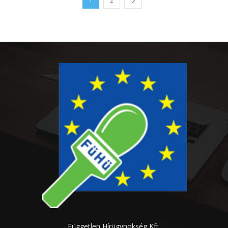
1
2
Független Hírügynökség Kft.