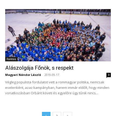
Fontos
Alászolgája Főnök, s respekt
Magyari Nándor László
-
2019-09-17
0
Végleg populista fordulatot vett a rommagyar politika, nemcsak
esetenként, azaz kampányban, hanem immár eldőlt, hogy minden
vonatkozásban Orbánt követi és egyelőre úgy tűnik nincs...