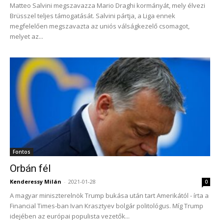
Matteo Salvini megszavazza Mario Draghi kormányát, mely élvezi
Brüsszel teljes támogatását. Salvini pártja, a Liga ennek
megfelelően megszavazta az uniós válságkezelő csomagot,
melyet az...
Fontos
Orbán fél
Kenderessy Milán
-
2021-01-28
0
A magyar miniszterelnök Trump bukása után tart Amerikától - írta a
Financial Times-ban Ivan Krasztyev bolgár politológus. Míg Trump
idejében az európai populista vezetők...