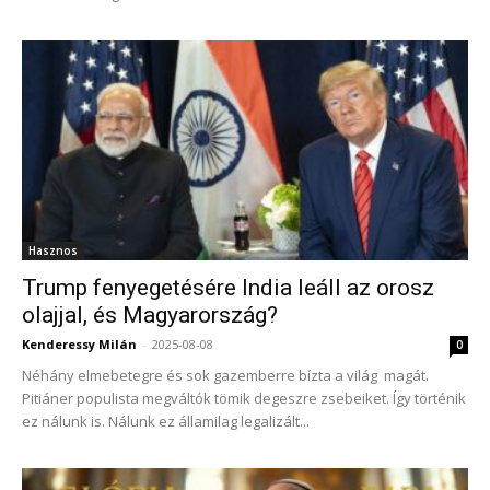
Hasznos
Trump fenyegetésére India leáll az orosz
olajjal, és Magyarország?
Kenderessy Milán
-
2025-08-08
0
Néhány elmebetegre és sok gazemberre bízta a világ magát.
Pitiáner populista megváltók tömik degeszre zsebeiket. Így történik
ez nálunk is. Nálunk ez államilag legalizált...