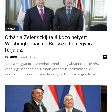
Fontos
Orbán a Zelenszkij találkozó helyett
Washingtonban és Brüsszelben egyaránt
fúrja az...
Polonius
-
2023-12-10
0
Mind a magyar miniszterelnök mind pedig Ukrajna elnöke részt
vesz Argentínában az új elnök, Javier Milei beiktatásán. A
szélsőjobboldali elnök első látványos diplomáciai gesztusa...