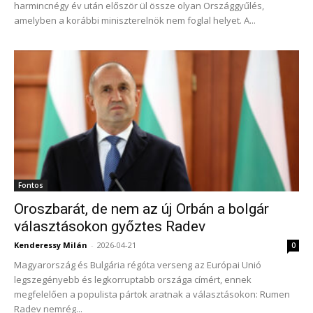
harmincnégy év után először ül össze olyan Országgyűlés,
amelyben a korábbi miniszterelnök nem foglal helyet. A...
Fontos
Oroszbarát, de nem az új Orbán a bolgár
választásokon győztes Radev
Kenderessy Milán
-
2026-04-21
0
Magyarország és Bulgária régóta verseng az Európai Unió
legszegényebb és legkorruptabb országa címért, ennek
megfelelően a populista pártok aratnak a választásokon: Rumen
Radev nemrég...