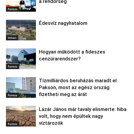
a rendőrség
Fontos
Édesvíz nagyhatalom
Itthon
Hogyan működött a fideszes
cenzúrarendszer?
Fontos
Tízmilliárdos beruházás maradt el
Pakson, most az egész ország
fizetheti meg az árát
Fontos
Lázár János már tavaly elismerte: hiba
volt, hogy nem épültek nagy
víztározók
Fontos