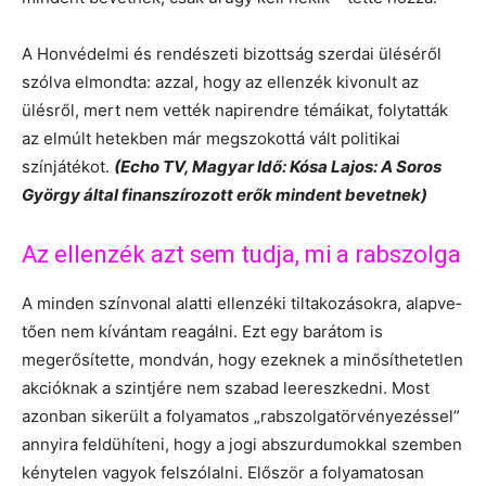
A Honvédelmi és rendészeti bizottság szerdai üléséről
szólva elmondta: azzal, hogy az ellenzék kivonult az
ülésről, mert nem vették napirendre témáikat, folytatták
az elmúlt hetekben már megszokottá vált politikai
színjátékot.
(Echo TV, Magyar Idő: Kósa Lajos: A Soros
György által finanszírozott erők mindent bevetnek)
Az ellenzék azt sem tudja, mi a rabszolga
A minden színvonal alatti ellenzéki tiltakozásokra, alapve­
tően nem kívántam reagálni. Ezt egy barátom is
megerősítette, mondván, hogy ezeknek a minősíthetetlen
akcióknak a szintjére nem szabad leereszkedni. Most
azonban sikerült a folyamatos „rabszolgatörvényezéssel”
annyira feldühíteni, hogy a jogi abszurdumokkal szemben
kénytelen vagyok felszólalni. Először a folyamatosan