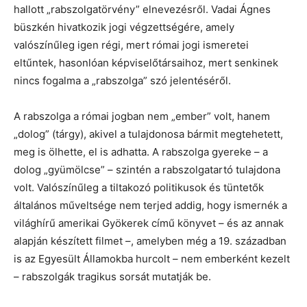
hallott „rabszolgatörvény” elnevezésről. Vadai Ágnes
büszkén hivatkozik jogi végzettségére, amely
valószínűleg igen régi, mert római jogi ismeretei
eltűntek, hasonlóan képviselőtársaihoz, mert senkinek
nincs fogalma a „rabszolga” szó jelentéséről.
A rabszolga a római jogban nem „ember” volt, hanem
„dolog” (tárgy), akivel a tulajdonosa bármit megtehetett,
meg is ölhette, el is adhatta. A rabszolga gyereke – a
dolog „gyümölcse” – szintén a rabszolgatartó tulajdona
volt. Valószínűleg a tiltakozó politikusok és tüntetők
általános műveltsége nem terjed addig, hogy ismernék a
világhírű amerikai Gyökerek című könyvet – és az annak
alapján készített filmet –, amelyben még a 19. században
is az Egyesült Államokba hurcolt – nem emberként kezelt
– rabszolgák tragikus sorsát mutatják be.