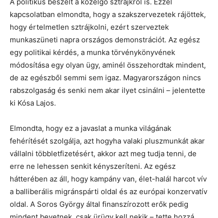
A politikus beszélt a közelgő sztrájkról is. Ezzel
kapcsolatban elmondta, hogy a szakszervezetek rájöttek,
hogy értelmetlen sztrájkolni, ezért szerveztek
munkaszüneti napra országos demonstrációt. Az egész
egy politikai kérdés, a munka törvénykönyvének
módosítása egy olyan ügy, aminél összehordtak mindent,
de az egészből semmi sem igaz. Magyarországon nincs
rabszolgaság és senki nem akar ilyet csinálni – jelentette
ki Kósa Lajos.
Elmondta, hogy ez a javaslat a munka világának
fehérítését szolgálja, azt hogyha valaki pluszmunkát akar
vállalni többletfizetésért, akkor azt meg tudja tenni, de
erre ne lehessen senkit kényszeríteni. Az egész
hátterében az áll, hogy kampány van, élet-halál harcot vív
a balliberális migránspárti oldal és az európai konzervatív
oldal. A Soros György által finanszírozott erők pedig
mindent bevetnek, csak ürügy kell nekik – tette hozzá.