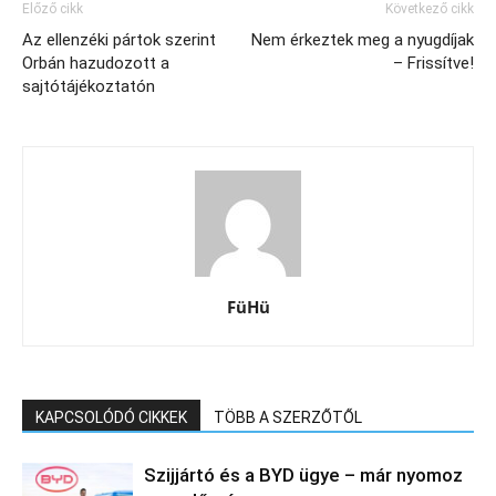
Előző cikk
Következő cikk
Az ellenzéki pártok szerint
Nem érkeztek meg a nyugdíjak
Orbán hazudozott a
– Frissítve!
sajtótájékoztatón
FüHü
KAPCSOLÓDÓ CIKKEK
TÖBB A SZERZŐTŐL
Szijjártó és a BYD ügye – már nyomoz