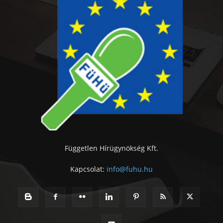
Független Hírügynökség Kft.
Kapcsolat:
info@fuhu.hu