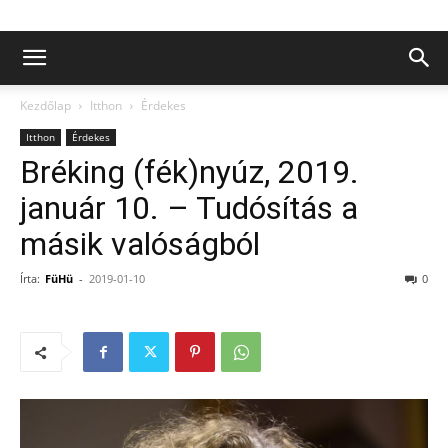
Kezdőlap
Itthon
Érdekes
Itthon
Érdekes
Bréking (fék)nyúz, 2019.
január 10. – Tudósítás a
másik valóságból
Írta:
FüHü
-
2019-01-10
0