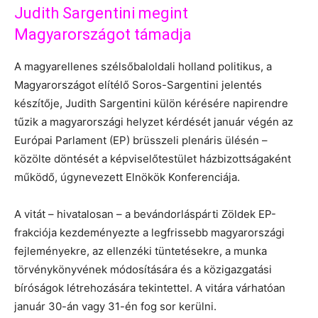
Judith Sargentini megint
Magyarországot támadja
A magyarellenes szélsőbaloldali holland politikus, a
Magyarországot elítélő Soros-Sargentini jelentés
készítője, Judith Sargentini külön kérésére napirendre
tűzik a magyarországi helyzet kérdését január végén az
Európai Parlament (EP) brüsszeli plenáris ülésén –
közölte döntését a képviselőtestület házbizottságaként
működő, úgynevezett Elnökök Konferenciája.
A vitát – hivatalosan – a bevándorláspárti Zöldek EP-
frakciója kezdeményezte a legfrissebb magyarországi
fejleményekre, az ellenzéki tüntetésekre, a munka
törvénykönyvének módosítására és a közigazgatási
bíróságok létrehozására tekintettel. A vitára várhatóan
január 30-án vagy 31-én fog sor kerülni.