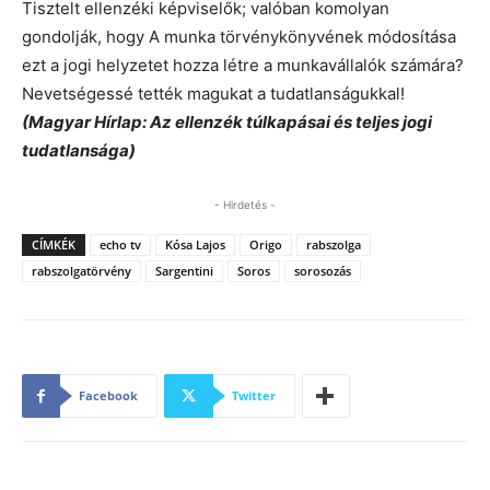
Tisztelt ellenzéki képviselők; valóban komolyan
gondolják, hogy A munka törvénykönyvének módosítása
ezt a jogi helyzetet hozza létre a munkavállalók számára?
Nevetségessé tették magukat a tudatlanságukkal!
(Magyar Hírlap: Az ellenzék túlkapásai és teljes jogi
tudatlansága)
- Hirdetés -
CÍMKÉK
echo tv
Kósa Lajos
Origo
rabszolga
rabszolgatörvény
Sargentini
Soros
sorosozás
Facebook
Twitter