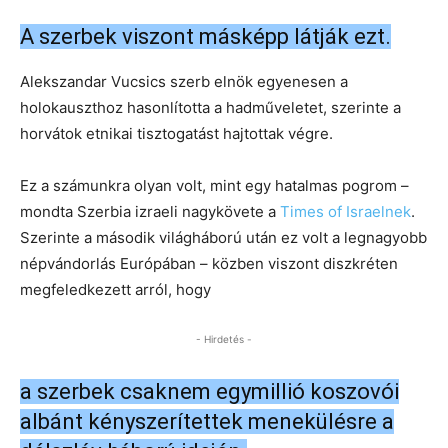
A szerbek viszont másképp látják ezt.
Alekszandar Vucsics szerb elnök egyenesen a
holokauszthoz hasonlította a hadműveletet, szerinte a
horvátok etnikai tisztogatást hajtottak végre.
Ez a számunkra olyan volt, mint egy hatalmas pogrom –
mondta Szerbia izraeli nagykövete a
Times of Israelnek
.
Szerinte a második világháború után ez volt a legnagyobb
népvándorlás Európában – közben viszont diszkréten
megfeledkezett arról, hogy
- Hirdetés -
a szerbek csaknem egymillió koszovói
albánt kényszerítettek menekülésre a