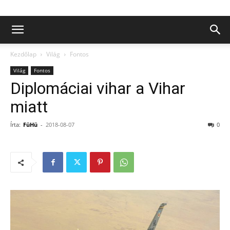
Kezdőlap
Világ
Fontos
Világ
Fontos
Diplomáciai vihar a Vihar
miatt
Írta:
FüHü
-
2018-08-07
0