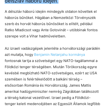
délszláv háború idején.
A délszláv háború idején mindegyik oldalon követtek el
háborús bűnöket. Hágában a Nemzetközi Törvényszék
szerb és horvát háborús bűnösöket is elítélt, például
Ratko Mladicsot vagy Ante Gotovinát – utóbbinak fontos
szerepe volt a Vihar hadműveletben.
Az izraeli vadászgépek jelenléte a horvátországi parádén
azt mutatja, hogy
Benjamin Netanjahu kormánya
fontosnak tartja a szövetséget egy NATO-tagállammal a
Földközi tenger térségében. Miután Törökország egyre
kevésbé megbízható NATO-szövetséges, ezért az USA
szemében is felértékelődött a balkáni térség –
elsősorban Románia és Horvátország. James Mattis
amerikai hadügyminiszter nemrég Zágrábban találkozott
a térség katonai vezetőivel. Izrael pedig a Földközi-
tenger keleti medencéjében az Egyesült Államok legfőbb