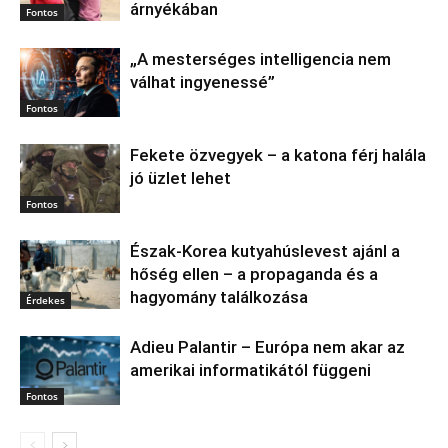
árnyékában
Fontos
„A mesterséges intelligencia nem
válhat ingyenessé”
Fontos
Fekete özvegyek – a katona férj halála
jó üzlet lehet
Fontos
Észak‑Korea kutyahúslevest ajánl a
hőség ellen – a propaganda és a
hagyomány találkozása
Érdekes
Adieu Palantir – Európa nem akar az
amerikai informatikától függeni
Fontos