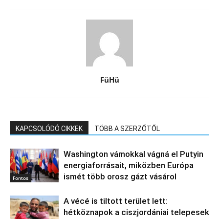
FüHü
KAPCSOLÓDÓ CIKKEK
TÖBB A SZERZŐTŐL
Washington vámokkal vágná el Putyin
energiaforrásait, miközben Európa
ismét több orosz gázt vásárol
Fontos
A vécé is tiltott terület lett:
hétköznapok a ciszjordániai telepesek