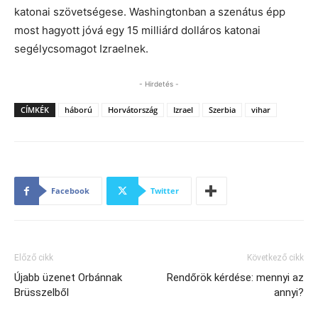
katonai szövetségese. Washingtonban a szenátus épp
most hagyott jóvá egy 15 milliárd dolláros katonai
segélycsomagot Izraelnek.
- Hirdetés -
CÍMKÉK
háború
Horvátország
Izrael
Szerbia
vihar
Facebook
Twitter
Előző cikk
Következő cikk
Újabb üzenet Orbánnak
Rendőrök kérdése: mennyi az
Brüsszelből
annyi?