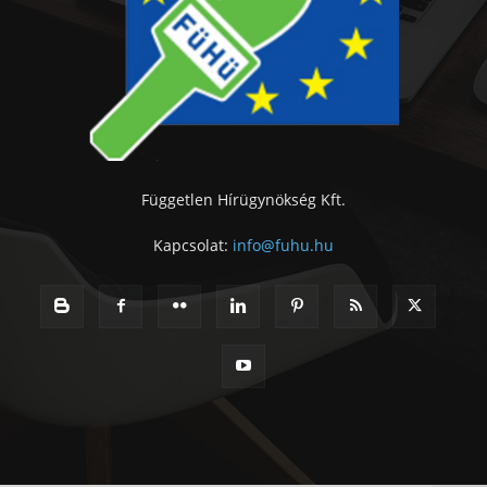
Független Hírügynökség Kft.
Kapcsolat:
info@fuhu.hu