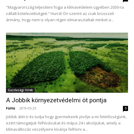
"Magyarország teljesíteni fogja a klímavédelem ügyében 2030-ra
vállalt kötelezettségeit." Hurrá! Ön szerint az csak brüsszeli
ármány, hogy nem is olyan régen elmarasztaltak minket a...
Gazdasági hírek
A Jobbik környezetvédelmi öt pontja
FüHü
-
2019-05-25
0
Jobbik átérzi és tudja hogy gyermekeink jövője a mi felelősségünk,
ezért támogatjuk felhívásukat és május 24-i akciójukat, amely a
klímaváltozás veszélyeire kívánja felhívni a...