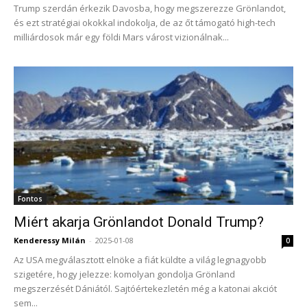
Trump szerdán érkezik Davosba, hogy megszerezze Grönlandot,
és ezt stratégiai okokkal indokolja, de az őt támogató high-tech
milliárdosok már egy földi Mars várost vizionálnak...
Fontos
Miért akarja Grönlandot Donald Trump?
Kenderessy Milán
-
2025-01-08
0
Az USA megválasztott elnöke a fiát küldte a világ legnagyobb
szigetére, hogy jelezze: komolyan gondolja Grönland
megszerzését Dániától. Sajtóértekezletén még a katonai akciót
sem...