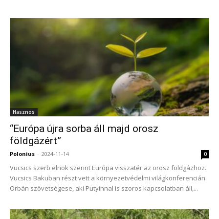
Hasznos
“Európa újra sorba áll majd orosz
földgázért”
Polonius
-
2024-11-14
0
Vucsics szerb elnök szerint Európa visszatér az orosz földgázhoz.
Vucsics Bakuban részt vett a környezetvédelmi világkonferencián.
Orbán szövetségese, aki Putyinnal is szoros kapcsolatban áll,...