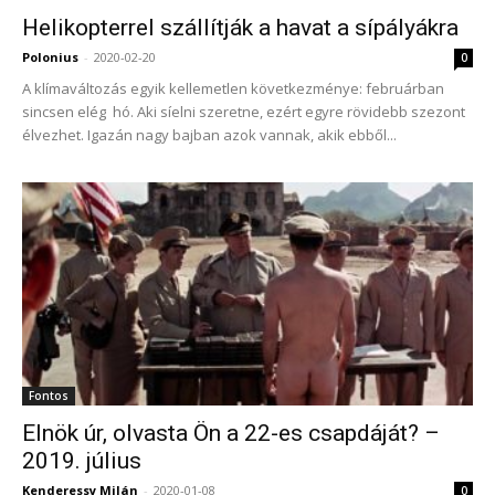
Helikopterrel szállítják a havat a sípályákra
Polonius
-
2020-02-20
0
A klímaváltozás egyik kellemetlen következménye: februárban
sincsen elég hó. Aki síelni szeretne, ezért egyre rövidebb szezont
élvezhet. Igazán nagy bajban azok vannak, akik ebből...
Fontos
Elnök úr, olvasta Ön a 22-es csapdáját? –
2019. július
Kenderessy Milán
-
2020-01-08
0