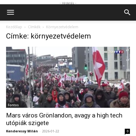
- Hirdetés -
Kezdőlap
Címkék
Környezetvédelem
Címke: környezetvédelem
Fontos
Mars város Grönlandon, avagy a high tech
utópiák szigete
Kenderessy Milán
-
2026-01-22
0