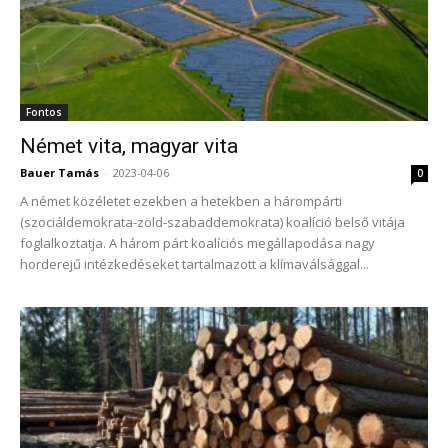
Fontos
Német vita, magyar vita
Bauer Tamás
-
2023-04-06
0
A német közéletet ezekben a hetekben a hárompárti
(szociáldemokrata-zöld-szabaddemokrata) koalíció belső vitája
foglalkoztatja. A három párt koalíciós megállapodása nagy
horderejű intézkedéseket tartalmazott a klímaválsággal...