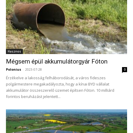
Hasznos
Mégsem épül akkumulátorgyár Fóton
Polonius
-
2023-07-28
0
Érzékelve a lakosság felháborodását, a város fideszes
polgármestere megakadályozta, hogy a kínai BYD vállalat
akkumulátor összeszerelő üzemet építsen Fóton. 10 milliárd
forintos beruházást jelentett...