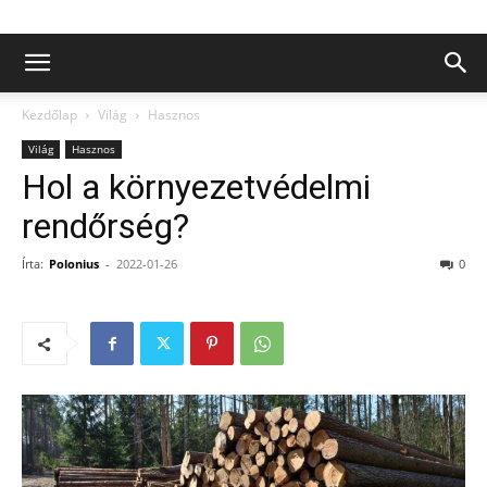
Kezdőlap
Világ
Hasznos
Világ
Hasznos
Hol a környezetvédelmi
rendőrség?
Írta:
Polonius
-
2022-01-26
0