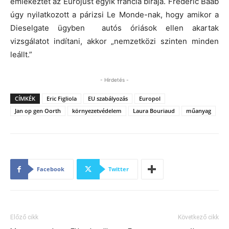
emlékeztet az Eurojust egyik francia bírája. Frederic Baab
úgy nyilatkozott a párizsi Le Monde-nak, hogy amikor a
Dieselgate ügyben autós óriások ellen akartak
vizsgálatot indítani, akkor „nemzetközi szinten minden
leállt.”
- Hirdetés -
CÍMKÉK
Eric Figliola
EU szabályozás
Europol
Jan op gen Oorth
környezetvédelem
Laura Bouriaud
műanyag
Facebook
Twitter
Előző cikk
Következő cikk