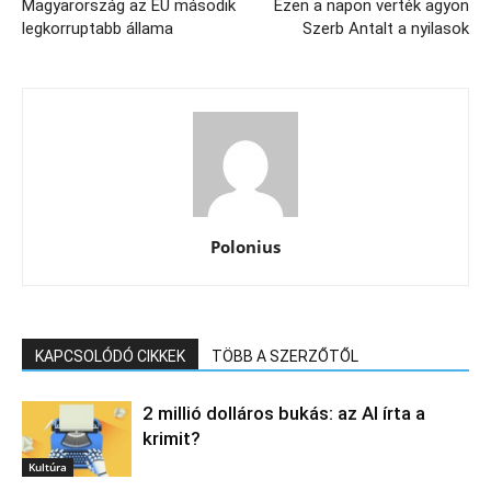
Magyarország az EU második
Ezen a napon verték agyon
legkorruptabb állama
Szerb Antalt a nyilasok
Polonius
KAPCSOLÓDÓ CIKKEK
TÖBB A SZERZŐTŐL
2 millió dolláros bukás: az AI írta a
krimit?
Kultúra