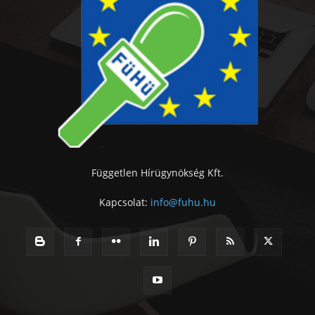
Független Hírügynökség Kft.
Kapcsolat:
info@fuhu.hu