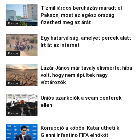
Tízmilliárdos beruházás maradt el
Pakson, most az egész ország
fizetheti meg az árát
Fontos
Egy határválság, amelyet percek alatt
írt át az internet
Fontos
Lázár János már tavaly elismerte: hiba
volt, hogy nem épültek nagy
víztározók
Fontos
Uniós szankciók a scam centerek
ellen
Fontos
Korrupció a köbön: Katar ütheti ki
Gianni Infantino FIFA elnököt