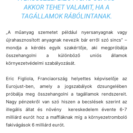
AKKOR TEHET VALAMIT, HA A
TAGÁLLAMOK RÁBÓLINTANAK.
„A műanyag szemetet például nyersanyagnak vagy
újrahasznosított anyagnak nevezik bár erről szó sincs” –
mondja a kérdés egyik szakértője, aki megpróbálja
összehangolni a különböző uniós államok
környezetvédelmi szabályozását.
Eric Figliola, Franciaország helyettes képviselője az
Eurojust-ben, amely a jogszabályok dzsungelében
próbálja meg összehangolni a tagállamok rendszereit.
Nagy pénzekről van szó hiszen a becslések szerint az
illegális állat és növény kereskedelem évente 6-7
milliárd eurót hoz a maffiáknak míg a környezetromboló
fakivágások 6 milliárd eurót.