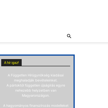
A hír igaz!
A Független Hírügynökség kiadásai
meghaladják bevételeinket.
A pártoktól független újságírás egyre
nehezebb helyzetben van
Magyarországon.
A hagyományos finanszírozás modelleket