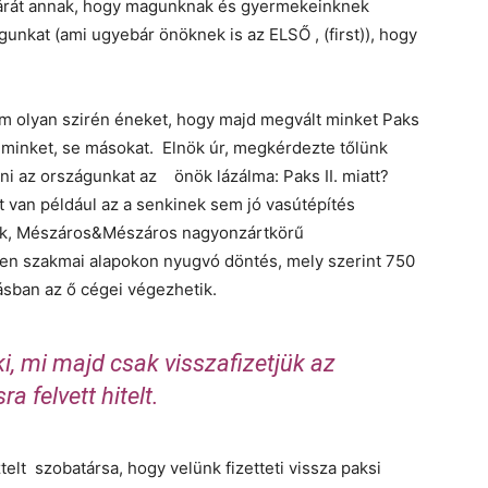
z árát annak, hogy magunknak és gyermekeinknek
unkat (ami ugyebár önöknek is az ELSŐ , (first)), hogy
tam olyan szirén éneket, hogy majd megvált minket Paks
Se minket, se másokat. Elnök úr, megkérdezte tőlünk
ani az országunkat az önök lázálma: Paks II. miatt?
t van például az a senkinek sem jó vasútépítés
dok, Mészáros&Mészáros nagyonzártkörű
en szakmai alapokon nyugvó döntés, mely szerint 750
llásban az ő cégei végezhetik.
 mi majd csak visszafizetjük az
sra felvett hitelt.
telt szobatársa, hogy velünk fizetteti vissza paksi