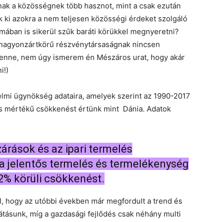
anak a közösségnek több hasznot, mint a csak ezután
ki azokra a nem teljesen közösségi érdeket szolgáló
émában is sikerül szűk baráti körükkel megnyeretni?
 nagyonzártkörű részvénytársaságnak nincsen
lenne, nem úgy ismerem én Mészáros urat, hogy akár
i!)
elmi ügynökség adataira, amelyek szerint az 1990-2017
os mértékű csökkenést értünk mint Dánia. Adatok
rások és az ipari termelés
a jelentős termelés és termelékenység
32% körüli csökkenést.
ől, hogy az utóbbi években már megfordult a trend és
tásunk, míg a gazdasági fejlődés csak néhány multi