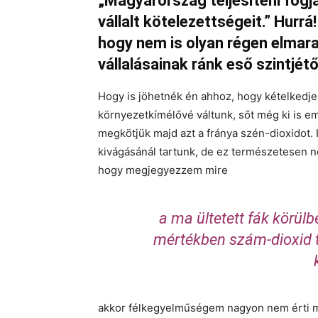
„Magyarország teljesíteni fog
vállalt kötelezettségeit.” Hurrá
hogy nem is olyan régen elmara
vállalásainak ránk eső szintjét
Hogy is jöhetnék én ahhoz, hogy kételkedje
környezetkímélővé váltunk, sőt még ki is em
megkötjük majd azt a fránya szén-dioxidot.
kivágásánál tartunk, de ez természetesen n
hogy megjegyezzem mire
a ma ültetett fák körül
mértékben szám-dioxid 
akkor félkegyelműségem nagyon nem érti m