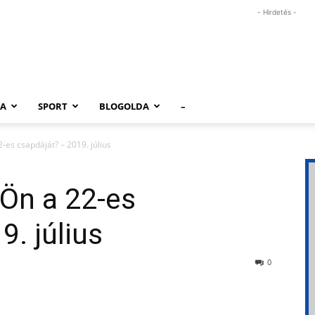
- Hirdetés -
RA
SPORT
BLOGOLDA
–
2-es csapdáját? – 2019. július
 Ön a 22-es
9. július
0