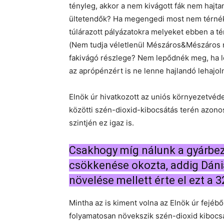
tényleg, akkor a nem kivágott fák nem hajt
ültetendők? Ha megengedi most nem térnék 
túlárazott pályázatokra melyeket ebben a t
(Nem tudja véletlenül Mészáros&Mészáros
fakivágó részlege? Nem lepődnék meg, ha 
az aprópénzért is ne lenne hajlandó lehajoln
Elnök úr hivatkozott az uniós környezetvéd
közötti szén-dioxid-kibocsátás terén azon
szintjén ez igaz is.
Csakhogy míg nálunk a gyárbezá
csökkenése okozta, addig Dáni
növelése mellett érte el ezt a 
Mintha az is kiment volna az Elnök úr fejéb
folyamatosan növekszik szén-dioxid kibocsá