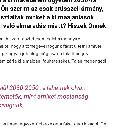
ja a klímavédelem ügyében 2030-ra
! Ön szerint az csak brüsszeli ármány,
sztaltak minket a klímaajánlások
ől való elmaradás miatt? Hiszek Önnek.
m, hiszen részletesen taglalta mennyire
elte, hogy a tömegével fogunk fákat ültetni amivel
 Igaz ugyan jelenleg még csak a fák tömeges
em zárja ki a majdani faültetéseket. Talán megengedi,
belül 2030-2050-re lehetnek olyan
temetők, mint amiket mostanság
kivágnak,
iért nem egyszerűbb ezeket a fákat
nem
kivágni. De