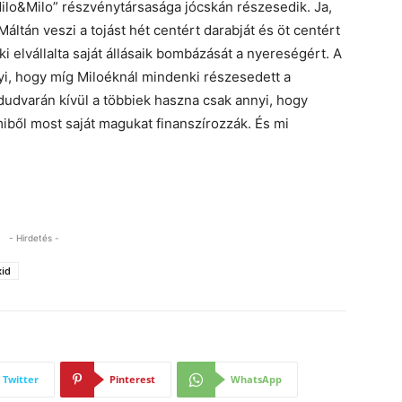
ilo&Milo” részvénytársasága jócskán részesedik. Ja,
Máltán veszi a tojást hét centért darabját és öt centért
 aki elvállalta saját állásaik bombázását a nyereségért. A
i, hogy míg Miloéknál mindenki részesedett a
dudvarán kívül a többiek haszna csak annyi, hogy
amiből most saját magukat finanszírozzák. És mi
- Hirdetés -
xid
Twitter
Pinterest
WhatsApp