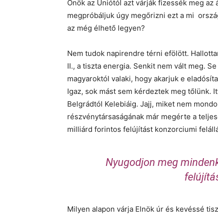
Önök az Uniótól azt várják fizessék meg a
megpróbáljuk úgy megőrizni ezt a mi ország
az még élhető legyen?
Nem tudok napirendre térni efölött. Hallot
II., a tiszta energia. Senkit nem vált meg. 
magyaroktól valaki, hogy akarjuk e eladósít
Igaz, sok mást sem kérdeztek meg tőlünk. It
Belgrádtól Kelebiáig. Jajj, miket nem mon
részvénytársaságának már megérte a teljes
milliárd forintos felújítást konzorciumi felá
Nyugodjon meg mindenki,
felújítá
Milyen alapon várja Elnök úr és kevéssé tisz