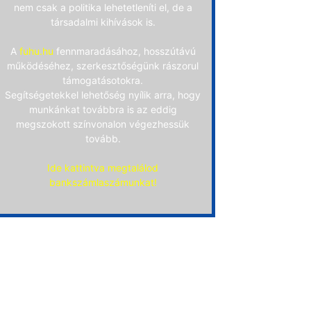
nem csak a politika lehetetleníti el, de a
társadalmi kihívások is.
A
fuhu.hu
fennmaradásához, hosszútávú
működéséhez, szerkesztőségünk rászorul
támogatásotokra.
Segítségetekkel lehetőség nyílik arra, hogy
munkánkat továbbra is az eddig
megszokott színvonalon végezhessük
tovább.
Ide kattintva megtalálod
bankszámlaszámunkat!