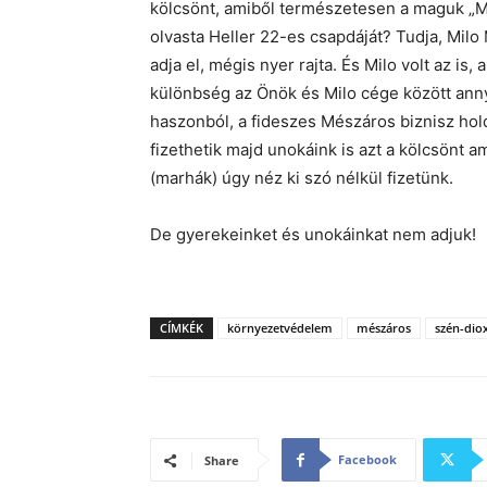
kölcsönt, amiből természetesen a maguk „M
olvasta Heller 22-es csapdáját? Tudja, Milo 
adja el, mégis nyer rajta. És Milo volt az is,
különbség az Önök és Milo cége között anny
haszonból, a fideszes Mészáros biznisz hol
fizethetik majd unokáink is azt a kölcsönt 
(marhák) úgy néz ki szó nélkül fizetünk.
De gyerekeinket és unokáinkat nem adjuk!
CÍMKÉK
környezetvédelem
mészáros
szén-dio
Facebook
Share