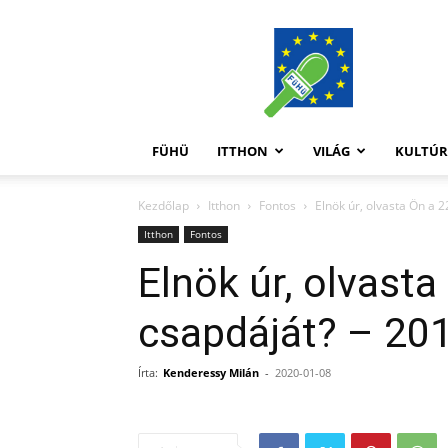
FüHü
FÜHÜ
ITTHON
VILÁG
KULTÚ
Kezdőlap
Itthon
Fontos
Elnök úr, olvasta Ön a 2
Itthon
Fontos
Elnök úr, olvasta
csapdáját? – 201
Írta:
Kenderessy Milán
-
2020-01-08