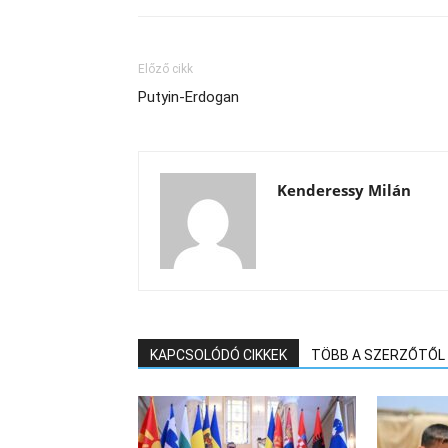
Előző cikk
Putyin-Erdogan
Kenderessy Milán
KAPCSOLÓDÓ CIKKEK
TÖBB A SZERZŐTŐL