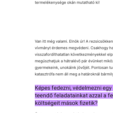
termelékenysége okán mutatható ki!
Van itt még valami. Elnök úr! A rezsicsökken
vívmányt érdemes megvédeni. Csakhogy ha 
visszafordíthatatlan következményekkel elp
megúszhatjuk a hátralévő pár évünket miköz
gyermekeink, unokáink jövőjét. Pontosan tud
katasztrófa nem áll meg a határoknál bármily
Képes fedezni, védelmezni egy
teendő feladatainkat azzal a fe
költségeit mások fizetik?