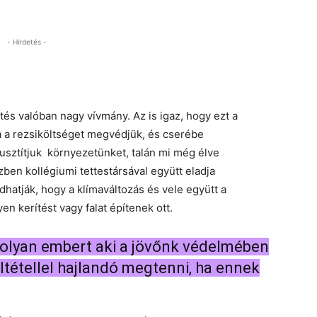
- Hirdetés -
tés valóban nagy vívmány. Az is igaz, hogy ezt a
a rezsiköltséget megvédjük, és cserébe
usztítjuk környezetünket, talán mi még élve
ben kollégiumi tettestársával együtt eladja
hatják, hogy a klímaváltozás és vele együtt a
en kerítést vagy falat építenek ott.
 olyan embert aki a jövőnk védelmében
ltétellel hajlandó megtenni, ha ennek