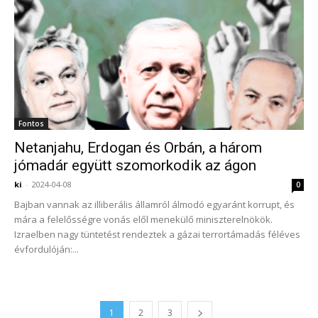
Fontos
Netanjahu, Erdogan és Orbán, a három
jómadár együtt szomorkodik az ágon
ki
-
2024-04-08
0
Bajban vannak az illiberális államról álmodó egyaránt korrupt, és
mára a felelősségre vonás elől menekülő miniszterelnökök.
Izraelben nagy tüntetést rendeztek a gázai terrortámadás féléves
évfordulóján:...
1
2
3