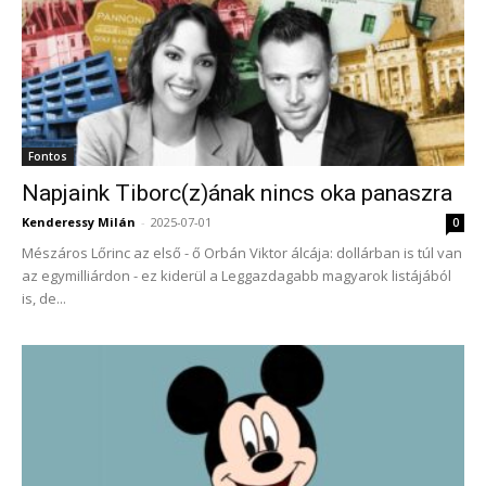
Fontos
Napjaink Tiborc(z)ának nincs oka panaszra
Kenderessy Milán
-
2025-07-01
0
Mészáros Lőrinc az első - ő Orbán Viktor álcája: dollárban is túl van
az egymilliárdon - ez kiderül a Leggazdagabb magyarok listájából
is, de...