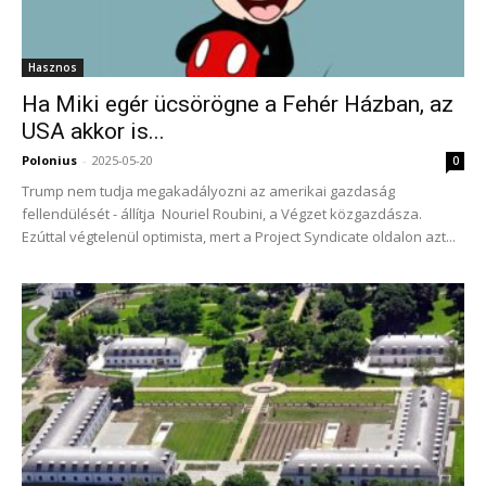
Hasznos
Ha Miki egér ücsörögne a Fehér Házban, az
USA akkor is...
Polonius
-
2025-05-20
0
Trump nem tudja megakadályozni az amerikai gazdaság
fellendülését - állítja Nouriel Roubini, a Végzet közgazdásza.
Ezúttal végtelenül optimista, mert a Project Syndicate oldalon azt...