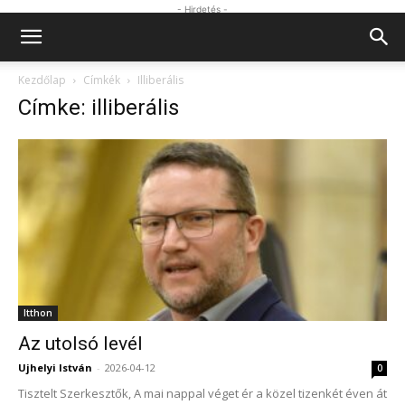
- Hirdetés -
Kezdőlap
Címkék
Illiberális
Címke: illiberális
Itthon
Az utolsó levél
Ujhelyi István
-
2026-04-12
0
Tisztelt Szerkesztők, A mai nappal véget ér a közel tizenkét éven át