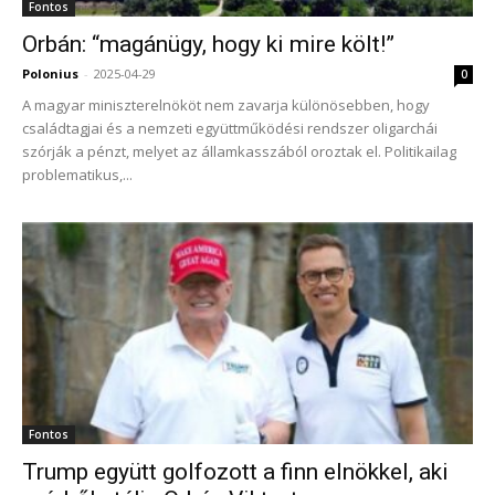
Fontos
Orbán: “magánügy, hogy ki mire költ!”
Polonius
-
2025-04-29
0
A magyar miniszterelnököt nem zavarja különösebben, hogy
családtagjai és a nemzeti együttműködési rendszer oligarchái
szórják a pénzt, melyet az államkasszából oroztak el. Politikailag
problematikus,...
Fontos
Trump együtt golfozott a finn elnökkel, aki