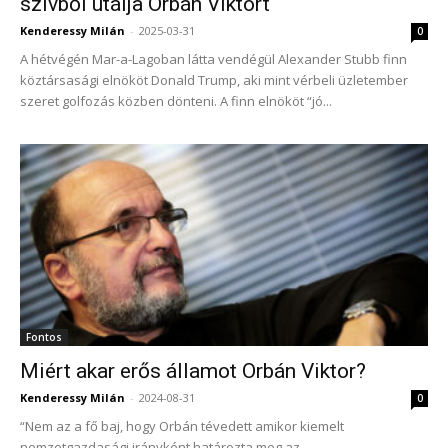
szívből utálja Orbán Viktort
Kenderessy Milán
-
2025-03-31
0
A hétvégén Mar-a-Lagoban látta vendégül Alexander Stubb finn
köztársasági elnököt Donald Trump, aki mint vérbeli üzletember
szeret golfozás közben dönteni. A finn elnököt “jó...
Fontos
Miért akar erős államot Orbán Viktor?
Kenderessy Milán
-
2024-08-31
0
“Nem az a fő baj, hogy Orbán tévedett amikor kiemelt
nemzetgazdasági irányként határozta meg az