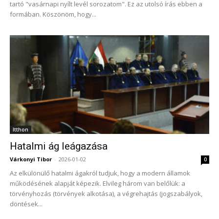
tartó "vasárnapi nyílt levél sorozatom". Ez az utolsó írás ebben a
formában. Köszönöm, hogy...
Itthon
Hatalmi ág leágazása
Várkonyi Tibor
-
2026-01-02
0
Az elkülönülő hatalmi ágakról tudjuk, hogy a modern államok
működésének alapját képezik. Elvileg három van belőlük: a
törvényhozás (törvények alkotása), a végrehajtás (jogszabályok,
döntések...