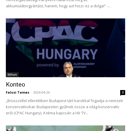
akkumulátorgyártást, hanem, hogy azt hiszi: ez a dolga!” -...
Itthon
Konteo
Falusi Tamas
-
2024-04-26
0
„Brüsszellel ellentétben Budapest tárt karokkal fogadja a nemzeti
konzervatívokat. Budapesten gyűlnek össze a világ konzervatív
erői (CPAC Hungary). A téma kapcsán a Hír TV...