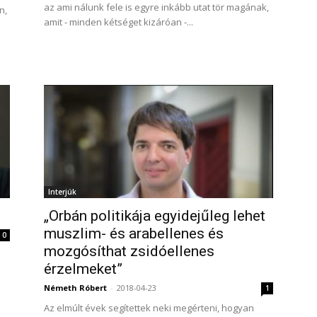
az ami nálunk fele is egyre inkább utat tör magának,
n,
amit - minden kétséget kizáróan -...
Interjúk
„Orbán politikája egyidejűleg lehet
muszlim- és arabellenes és
0
mozgósíthat zsidóellenes
érzelmeket”
Németh Róbert
-
2018-04-23
1
Az elmúlt évek segítettek neki megérteni, hogyan