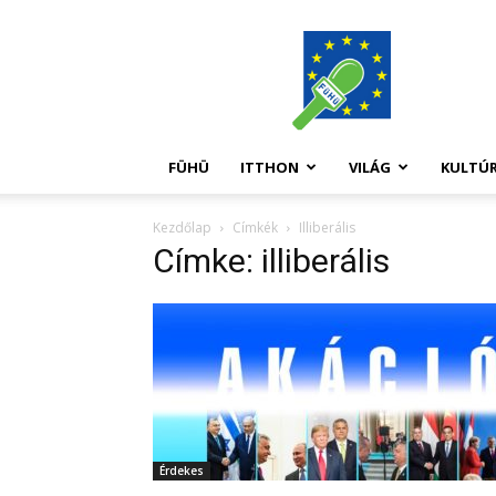
FüHü
FÜHÜ
ITTHON
VILÁG
KULTÚ
Kezdőlap
Címkék
Illiberális
Címke: illiberális
Érdekes