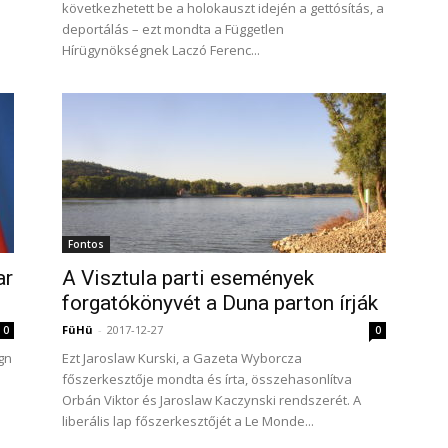
következhetett be a holokauszt idején a gettósítás, a
deportálás – ezt mondta a Független
Hírügynökségnek Laczó Ferenc...
Fontos
ar
A Visztula parti események
forgatókönyvét a Duna parton írják
FüHü
-
2017-12-27
0
0
gn
Ezt Jaroslaw Kurski, a Gazeta Wyborcza
főszerkesztője mondta és írta, összehasonlítva
Orbán Viktor és Jaroslaw Kaczynski rendszerét. A
liberális lap főszerkesztőjét a Le Monde...