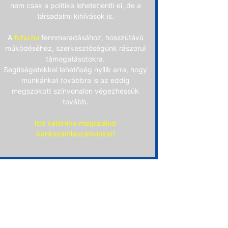
nem csak a politika lehetetleníti el, de a
társadalmi kihívások is.
A
fuhu.hu
fennmaradásához, hosszútávú
működéséhez, szerkesztőségünk rászorul
támogatásotokra.
Segítségetekkel lehetőség nyílik arra, hogy
munkánkat továbbra is az eddig
megszokott színvonalon végezhessük
tovább.
Ide kattintva megtalálod
bankszámlaszámunkat!