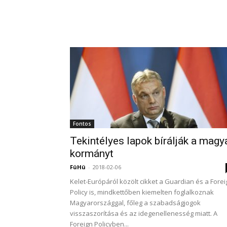
Fontos
Tekintélyes lapok bírálják a magy
kormányt
FüHü
-
2018-02-06
Kelet-Európáról közölt cikket a Guardian és a Forei
Policy is, mindkettőben kiemelten foglalkoznak
Magyarországgal, főleg a szabadságjogok
visszaszorítása és az idegenellenesség miatt. A
Foreign Policyben...