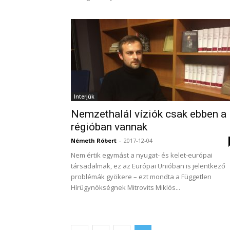
Interjúk
Nemzethalál víziók csak ebben a
régióban vannak
Németh Róbert
-
2017-12-04
Nem értik egymást a nyugat- és kelet-európai
társadalmak, ez az Európai Unióban is jelentkező
problémák gyökere – ezt mondta a Független
Hírügynökségnek Mitrovits Miklós...