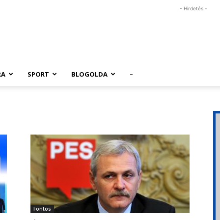
- Hirdetés -
RA
SPORT
BLOGOLDA
–
Fontos