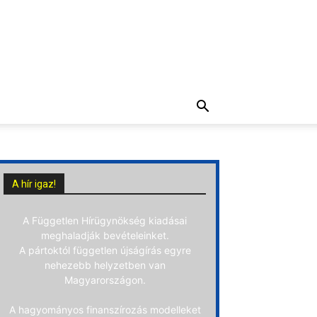
A hír igaz!
A Független Hírügynökség kiadásai
meghaladják bevételeinket.
A pártoktól független újságírás egyre
nehezebb helyzetben van
Magyarországon.
A hagyományos finanszírozás modelleket