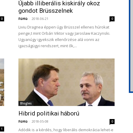
Újabb illiberális kiskirály okoz
gondot Brüsszelnek
FüHü
-
2018-06-21
0
0
Liviu Dragnea éppen úgy Brüsszel ellenes húrokat
penge,t mint Orbán Viktor vagy Jaroslaw Kaczynski.
Ugyanúgy igyekszik ellenőrzése alá vonni az
igazságügyi rendszert, mint ők,...
Blogles
Hibrid politikai háború
FüHü
-
2018-05-08
0
1
Adódik is a kérdés, hogy liberális demokrácia lehet-e