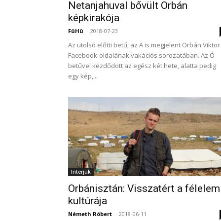
Netanjahuval bővült Orbán
képkirakója
FüHü
-
2018-07-23
Az utolsó előtti betű, az A is megjelent Orbán Viktor
Facebook-oldalának vakációs sorozatában. Az Ó
betűvel kezdődött az egész két hete, alatta pedig
egy kép,...
Interjúk
Orbánisztán: Visszatért a félelem
kultúrája
Németh Róbert
-
2018-06-11