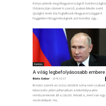
Könyv jelenik meg Magyarországról Svédországba
Orbánisztán címmel A szerző, Joakim Medin svéd
újságíró évek óta foglalkozik Magyarországgal A
Független Hírügynökségnek azt mondta: úgy...
Fontos
A világ legbefolyásosabb embere
Bódis Gábor
-
2018-05-07
Brooks szerint az orosz elnököt soha nem szabad
lebecsülni. Jelen pillanatban a tekintélyuralmi
rendszereknek áll a zászló. Amiatt is, mert van egy
vezéralakjuk. Ha...