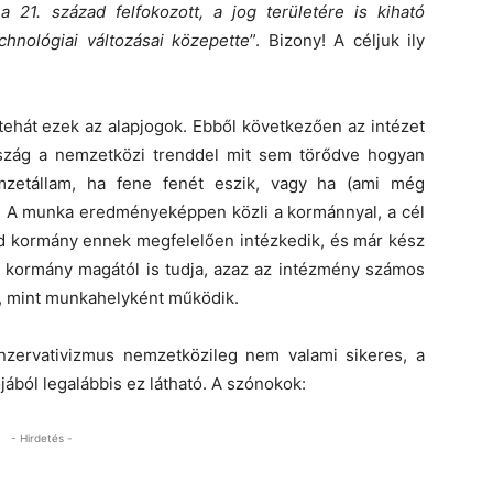
a 21. század felfokozott, a jog területére is kiható
echnológiai változásai közepette
”. Bizony! A céljuk ily
tehát ezek az alapjogok. Ebből következően az intézet
rszág a nemzetközi trenddel mit sem törődve hogyan
mzetállam, ha fene fenét eszik, vagy ha (ami még
 is! A munka eredményeképpen közli a kormánnyal, a cél
jd kormány ennek megfelelően intézkedik, és már kész
 a kormány magától is tudja, azaz az intézmény számos
-, mint munkahelyként működik.
nzervativizmus nemzetközileg nem valami sikeres, a
ából legalábbis ez látható. A szónokok:
- Hirdetés -