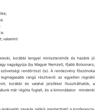
öke;
a;
e
a;
t; valamint
ecki, korábbi lengyel miniszterelnök és hazánk jó
s/vagy nagyágyúja (by Magyar Nemzet), ifjabb Bolsonaro,
) szövetségi rendőrtiszt (is). A rendezvény főszónoka
 legmagasabb rangú résztvevő: az egyetlen regnáló
lt, korábbi és valahai jelzőkkel illusztrálhatók, a
 nálunk már régóta foglalt, és a kimondáskor mindenki
a legkisebb zavarás nélkül megtartható a konferencia.