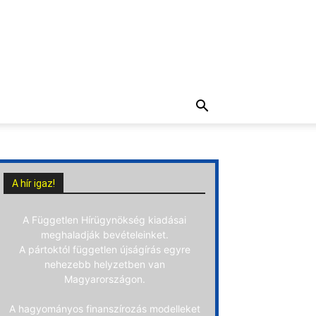
A hír igaz!
A Független Hírügynökség kiadásai
meghaladják bevételeinket.
A pártoktól független újságírás egyre
nehezebb helyzetben van
Magyarországon.
A hagyományos finanszírozás modelleket