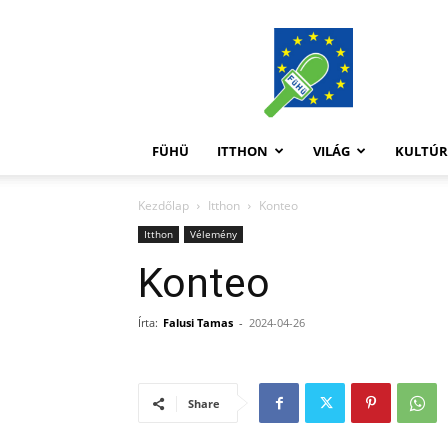
FüHü
FÜHÜ
ITTHON
VILÁG
KULTÚ
Kezdőlap
Itthon
Konteo
Itthon
Vélemény
Konteo
Írta:
Falusi Tamas
-
2024-04-26
Share