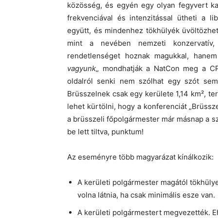
közösség, és egyén egy olyan fegyvert ka
frekvenciával és intenzitással ütheti a li
együtt, és mindenhez tökhülyék üvöltözheti
mint a nevében nemzeti konzervatív,
rendetlenséget hoznak magukkal, hanem
vagyunk
„ mondhatják a NatCon meg a CPA
oldalról senki nem szólhat egy szót sem
Brüsszelnek csak egy kerülete 1,14 km², te
lehet kürtölni, hogy a konferenciát „Brüsszel
a brüsszeli főpolgármester már másnap a sz
be lett tiltva, punktum!
Az eseményre több magyarázat kínálkozik:
A kerületi polgármester magától tökhülye,
volna látnia, ha csak minimális esze van.
A kerületi polgármestert megvezették. E