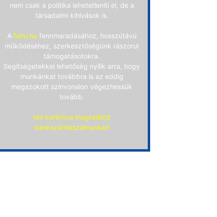
nem csak a politika lehetetleníti el, de a
társadalmi kihívások is.
A
fuhu.hu
fennmaradásához, hosszútávú
működéséhez, szerkesztőségünk rászorul
támogatásotokra.
Segítségetekkel lehetőség nyílik arra, hogy
munkánkat továbbra is az eddig
megszokott színvonalon végezhessük
tovább.
Ide kattintva megtalálod
bankszámlaszámunkat!