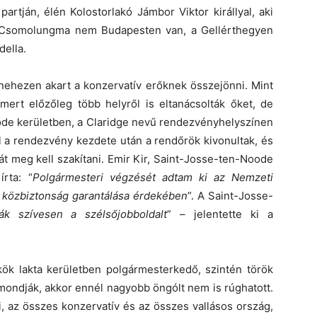
partján, élén Kolostorlakó Jámbor Viktor királlyal, aki
a Csomolungma nem Budapesten van, a Gellérthegyen
della.
 nehezen akart a konzervatív erőknek összejönni. Mint
 mert előzőleg több helyről is eltanácsolták őket, de
oode kerületben, a Claridge nevű rendezvényhelyszínen
al a rendezvény kezdete után a rendőrök kivonultak, és
át meg kell szakítani. Emir Kir, Saint-Josse-ten-Noode
rta: “
Polgármesteri végzését adtam ki az Nemzeti
a közbiztonság garantálása érdekében
”. A Saint-Josse-
ák szívesen a szélsőjobboldalt
” – jelentette ki a
kök lakta kerületben polgármesterkedő, szintén török
 mondják, akkor ennél nagyobb öngólt nem is rúghatott.
, az összes konzervatív és az összes vallásos ország,