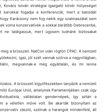
, Kovács István stratégiai igazgató kövér hülyeséget
 karokkal fogadja a konferenciát, mert a baloldali
de hogy Karácsony nem fog nekik egy szalmaszálat sem
tek volna konzervatívék a sokkal barátibb Debrecenbe,
t ne találgassuk, mert úgysem tudnánk biztosakat
e meg a brüsszeli. NatCon után rögtön CPAC. A nemzeti
ülekezni, igaz, jól szét vannak szórva a nagyvilágban,
llálni, megvannak-e még egyáltalán, és mi lenne
élzatos. A brüsszeli kígyófészekben tanyázik a nemzeti
ámító Európai Unió, amelynek Parlamentjében csak úgy
dividualista, vallástalan gendernépek, így aztán a
em a véletlen műve volt. Be akarták bizonyítani az
onzervatív zászló, szólnak a harangok mindenfelé, áll