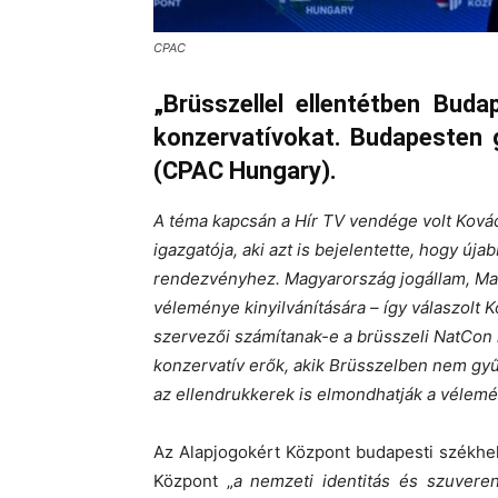
CPAC
„Brüsszellel ellentétben Bud
konzervatívokat. Budapesten g
(CPAC Hungary).
A téma kapcsán a Hír TV vendége volt Kovács
igazgatója, aki azt is bejelentette, hogy úja
rendezvényhez. Magyarország jogállam, Ma
véleménye kinyilvánítására – így válaszolt 
szervezői számítanak-e a brüsszeli NatCon k
konzervatív erők, akik Brüsszelben nem gyű
az ellendrukkerek is elmondhatják a vélemén
Az Alapjogokért Központ budapesti székhel
Központ „
a nemzeti identitás és szuvere