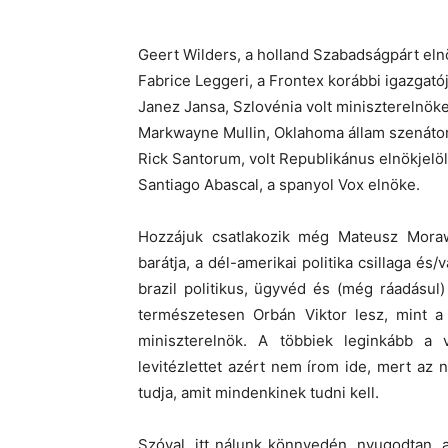
Geert Wilders, a holland Szabadságpárt eln
Fabrice Leggeri, a Frontex korábbi igazgatój
Janez Jansa, Szlovénia volt miniszterelnök
Markwayne Mullin, Oklahoma állam szenátor
Rick Santorum, volt Republikánus elnökjelöl
Santiago Abascal, a spanyol Vox elnöke.
Hozzájuk csatlakozik még Mateusz Morawi
barátja, a dél-amerikai politika csillaga é
brazil politikus, ügyvéd és (még ráadásul
természetesen Orbán Viktor lesz, mint a
miniszterelnök. A többiek leginkább a vo
levitézlettet azért nem írom ide, mert az
tudja, amit mindenkinek tudni kell.
Szóval, itt nálunk könnyedén, nyugodtan, 