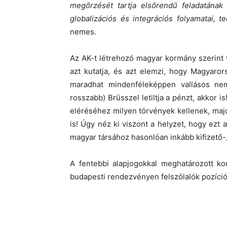
megőrzését tartja elsőrendű feladatának 
globalizációs és integrációs folyamatai, t
nemes.
Az AK-t létrehozó magyar kormány szerint 
azt kutatja, és azt elemzi, hogy Magyaro
maradhat mindenféleképpen vallásos ne
rosszabb) Brüsszel letiltja a pénzt, akkor
eléréséhez milyen törvények kellenek, ma
is! Úgy néz ki viszont a helyzet, hogy ezt
magyar társához hasonlóan inkább kifizető
A fentebbi alapjogokkal meghatározott ko
budapesti rendezvényen felszólalók pozíciój