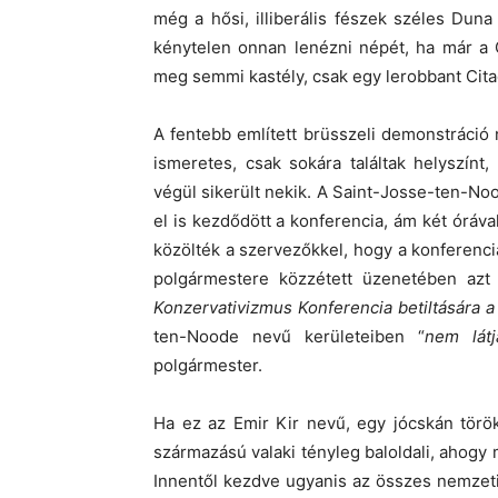
még a hősi, illiberális fészek széles Duna 
kénytelen onnan lenézni népét, ha már 
meg semmi kastély, csak egy lerobbant Cita
A fentebb említett brüsszeli demonstráció
ismeretes, csak sokára találtak helyszínt,
végül sikerült nekik. A Saint-Josse-ten-N
el is kezdődött a konferencia, ám két óráv
közölték a szervezőkkel, hogy a konferenci
polgármestere közzétett üzenetében azt í
Konzervativizmus Konferencia betiltására 
ten-Noode nevű kerületeiben “
nem látj
polgármester.
Ha ez az Emir Kir nevű, egy jócskán törö
származású valaki tényleg baloldali, ahogy
Innentől kezdve ugyanis az összes nemzeti