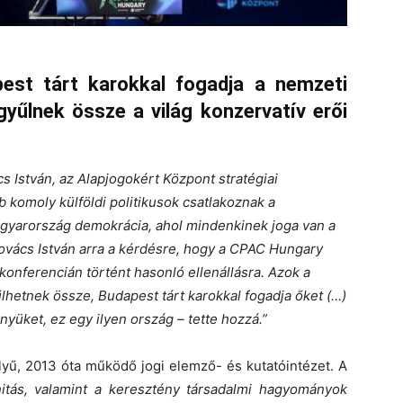
apest tárt karokkal fogadja a nemzeti
yűlnek össze a világ konzervatív erői
 István, az Alapjogokért Központ stratégiai
bb komoly külföldi politikusok csatlakoznak a
gyarország demokrácia, ahol mindenkinek joga van a
Kovács István arra a kérdésre, hogy a CPAC Hungary
onferencián történt hasonló ellenállásra. Azok a
lhetnek össze, Budapest tárt karokkal fogadja őket (…)
yüket, ez egy ilyen ország – tette hozzá.”
yű, 2013 óta működő jogi elemző- és kutatóintézet. A
nitás, valamint a keresztény társadalmi hagyományok