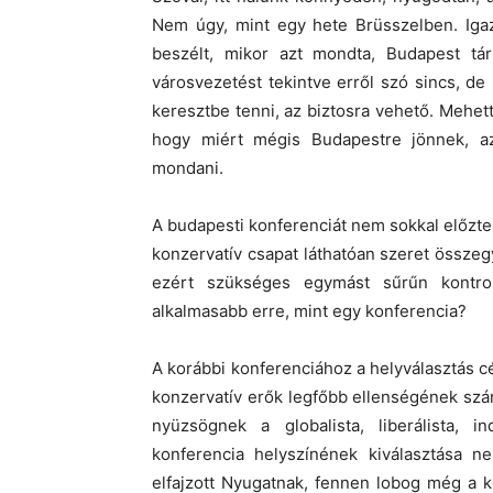
Nem úgy, mint egy hete Brüsszelben. Igaz
beszélt, mikor azt mondta, Budapest tárt
városvezetést tekintve erről szó sincs, 
keresztbe tenni, az biztosra vehető. Mehet
hogy miért mégis Budapestre jönnek, az
mondani.
A budapesti konferenciát nem sokkal előzt
konzervatív csapat láthatóan szeret összegy
ezért szükséges egymást sűrűn kontro
alkalmasabb erre, mint egy konferencia?
A korábbi konferenciához a helyválasztás c
konzervatív erők legfőbb ellenségének sz
nyüzsögnek a globalista, liberálista, in
konferencia helyszínének kiválasztása n
elfajzott Nyugatnak, fennen lobog még a k