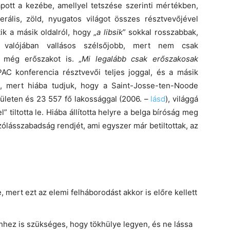
pott a kezébe, amellyel tetszése szerinti mértékben,
berális, zöld, nyugatos világot összes résztvevőjével
k a másik oldalról, hogy „
a libsik
” sokkal rosszabbak,
 valójában vallásos szélsőjobb, mert nem csak
 még erőszakot is. „
Mi legalább csak erőszakosak
C konferencia résztvevői teljes joggal, és a másik
, mert hiába tudjuk, hogy a Saint-Josse-ten-Noode
rületen és 23 557 fő lakossággal (2006. –
lásd
), világgá
” tiltotta le. Hiába állította helyre a belga bíróság meg
ólásszabadság rendjét, ami egyszer már betiltottak, az
 mert ezt az elemi felháborodást akkor is előre kellett
hhez is szükséges, hogy tökhülye legyen, és ne lássa