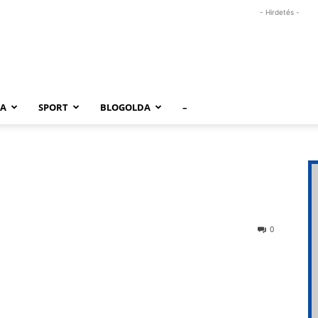
- Hirdetés -
RA
SPORT
BLOGOLDA
–
0