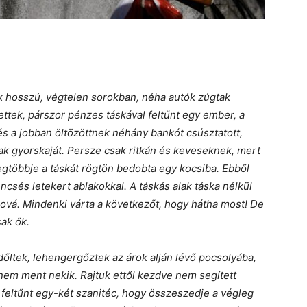
 hosszú, végtelen sorokban, néha autók zúgtak
ttek, párszor pénzes táskával feltűnt egy ember, a
s a jobban öltözöttnek néhány bankót csúsztatott,
k gyorskaját. Persze csak ritkán és keveseknek, mert
egtöbbje a táskát rögtön bedobta egy kocsiba. Ebből
ncsés letekert ablakokkal. A táskás alak táska nélkül
hová. Mindenki várta a következőt, hogy hátha most! De
sak ők.
ltek, lehengergőztek az árok alján lévő pocsolyába,
em ment nekik. Rajtuk ettől kezdve nem segített
n feltűnt egy-két szanitéc, hogy összeszedje a végleg