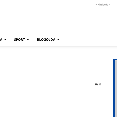
- Hirdetés -
RA
SPORT
BLOGOLDA
–
0