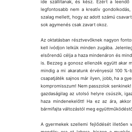
ide szállítanak, és kész. Ezért a leen
legfontosabb nem a kreatív gondolkodás, 
szalag mellett, hogy az adott számú csavar
sok agymenés csak zavart okoz.
Az oktatásban résztvevőknek nagyon fonto
kell ivódjon lelkük minden zugába. Jelenl
elsőrendű célja a haza mindenáron és mind
is. Bezzeg a gonosz ellenzék együtt akar 
mindig a mi akaratunk érvényesül 100 %-
csapatjáték sajnos már ilyen, jobb, ha a gy
kompromisszum! Nem passzolok senkinek! A
gazdaságilag az utolsó helyre csúszik, ig
haza mindenekelőtt! Ha ez az ára, akkor
bármifajta változástól meg együttműködéstő
A gyermekek szellemi fejlődését illetően
mondás: ora et labora, hiszen a munkás