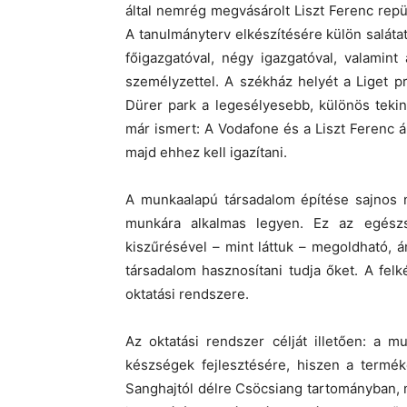
által nemrég megvásárolt Liszt Ferenc repü
A tanulmányterv elkészítésére külön saláta
főigazgatóval, négy igazgatóval, valamint
személyzettel. A székház helyét a Liget pr
Dürer park a legesélyesebb, különös teki
már ismert: A Vodafone és a Liszt Ferenc á
majd ehhez kell igazítani.
A munkaalapú társadalom építése sajnos 
munkára alkalmas legyen. Ez az egészs
kiszűrésével – mint láttuk – megoldható, á
társadalom hasznosítani tudja őket. A fel
oktatási rendszere.
Az oktatási rendszer célját illetően: a 
készségek fejlesztésére, hiszen a terméke
Sanghajtól délre Csöcsiang tartományban, 