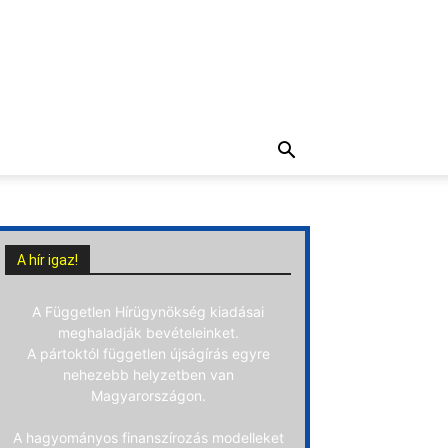
A hír igaz!
A Független Hírügynökség kiadásai
meghaladják bevételeinket.
A pártoktól független újságírás egyre
nehezebb helyzetben van
Magyarországon.
A hagyományos finanszírozás modelleket