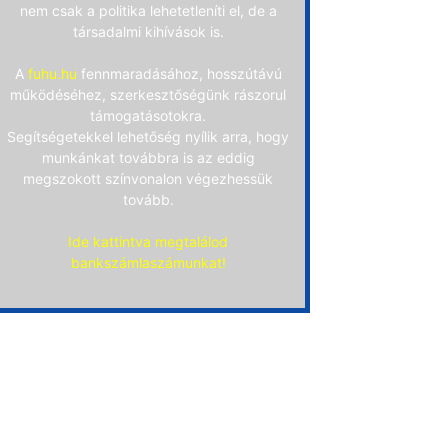
nem csak a politika lehetetleníti el, de a
társadalmi kihívások is.
A
fuhu.hu
fennmaradásához, hosszútávú
működéséhez, szerkesztőségünk rászorul
támogatásotokra.
Segítségetekkel lehetőség nyílik arra, hogy
munkánkat továbbra is az eddig
megszokott színvonalon végezhessük
tovább.
Ide kattintva megtalálod
bankszámlaszámunkat!