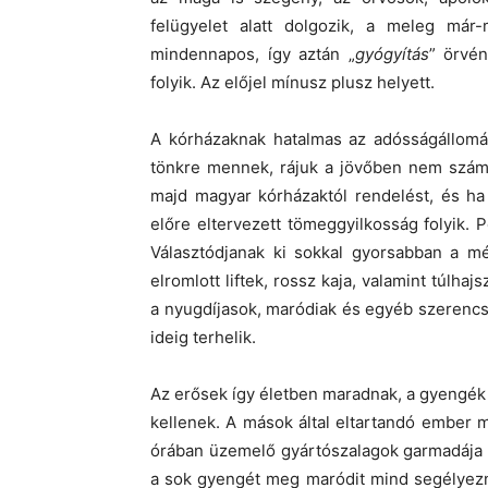
felügyelet alatt dolgozik, a meleg már-
mindennapos, így aztán „
gyógyítás
” örvé
folyik. Az előjel mínusz plusz helyett.
A kórházaknak hatalmas az adósságállomán
tönkre mennek, rájuk a jövőben nem számí
majd magyar kórházaktól rendelést, és ha 
előre eltervezett tömeggyilkosság folyik.
Választódjanak ki sokkal gyorsabban a m
elromlott liftek, rossz kaja, valamint túlha
a nyugdíjasok, maródiak és egyéb szerencsé
ideig terhelik.
Az erősek így életben maradnak, a gyengék
kellenek. A mások által eltartandó ember 
órában üzemelő gyártószalagok garmadája 
a sok gyengét meg maródit mind segélyezni