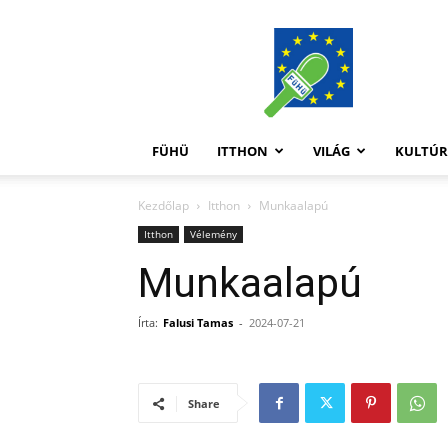
FüHü
FÜHÜ
ITTHON
VILÁG
KULTÚ
Kezdőlap
Itthon
Munkaalapú
Itthon
Vélemény
Munkaalapú
Írta:
Falusi Tamas
-
2024-07-21
Share