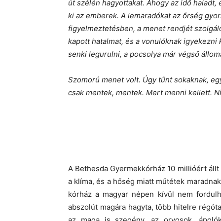
út szélén hagyottakat. Ahogy az idő haladt,
ki az emberek. A lemaradókat az őrség gyo
figyelmeztetésben, a menet rendjét szolgál
kapott hatalmat, és a vonulóknak igyekezni 
senki legurulni, a pocsolya már végső állom
Szomorú menet volt. Úgy tűnt sokaknak, eg
csak mentek, mentek. Mert menni kellett. N
A Bethesda Gyermekkórház 10 millióért állt 
a klíma, és a hőség miatt műtétek maradnak e
kórház a magyar népen kívül nem fordulha
abszolút magára hagyta, több hitelre régóta
az maga is szegény, az orvosok, ápolók