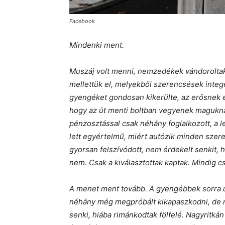
Facebook
Mindenki ment.
Muszáj volt menni, nemzedékek vándoroltak
mellettük
el, melyekből szerencsések intege
gyengéket gondosan kikerülte, az erősnek é
hogy az út menti boltban vegyenek magukna
pénzosztással csak néhány foglalkozott, a l
lett egyértelmű, miért autózik minden szere
gyorsan felszívódott, nem érdekelt senkit, 
nem. Csak a kiválasztottak kaptak. Mindig c
A menet ment tovább. A gyengébbek sorra dő
néhány még megpróbált kikapaszkodni, de n
senki, hiába rimánkodtak fölfelé. Nagyritká