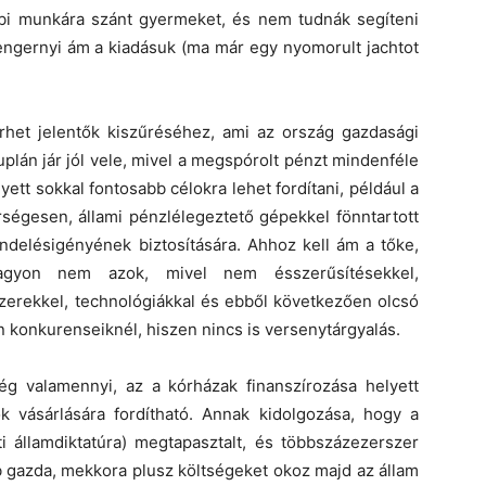
vábbi munkára szánt gyermeket, és nem tudnák segíteni
tengernyi ám a kiadásuk (ma már egy nyomorult jachtot
rhet jelentők kiszűréséhez, ami az ország gazdasági
uplán jár jól vele, mivel a megspórolt pénzt mindenféle
ett sokkal fontosabb célokra lehet fordítani, például a
ségesen, állami pénzlélegeztető gépekkel fönntartott
ndelésigényének biztosítására. Ahhoz kell ám a tőke,
yon nem azok, mivel nem ésszerűsítésekkel,
zerekkel, technológiákkal és ebből következően olcsó
n konkurenseiknél, hiszen nincs is versenytárgyalás.
g valamennyi, az a kórházak finanszírozása helyett
ok vásárlására fordítható. Annak kidolgozása, hogy a
i államdiktatúra) megtapasztalt, és többszázezerszer
bb gazda, mekkora plusz költségeket okoz majd az állam