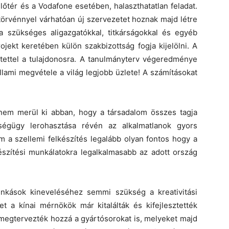
lőtér és a Vodafone esetében, halaszthatatlan feladat.
törvénnyel várhatóan új szervezetet hoznak majd létre
 a szükséges aligazgatókkal, titkárságokkal és egyéb
ojekt keretében külön szakbizottság fogja kijelölni. A
ntettel a tulajdonosra. A tanulmányterv végeredménye
llami megvétele a világ legjobb üzlete! A számításokat
nem merül ki abban, hogy a társadalom összes tagja
égügy lerohasztása révén az alkalmatlanok gyors
m a szellemi felkészítés legalább olyan fontos hogy a
készítési munkálatokra legalkalmasabb az adott ország
munkások kineveléséhez semmi szükség a kreativitási
t a kínai mérnökök már kitalálták és kifejlesztették
megtervezték hozzá a gyártósorokat is, melyeket majd