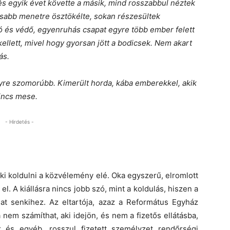
 és egyik évet követte a másik, mind rosszabbul néztek
rsabb menetre ösztökélte, sokan részesültek
ó és védő, egyenruhás csapat egyre több ember felett
kellett, mivel hogy gyorsan jött a bodicsek. Nem akart
ás.
yre szomorúbb. Kimerült horda, kába emberekkel, akik
incs mese.
- Hirdetés -
ki koldulni a közvélemény elé. Oka egyszerű, elromlott
l. A kiállásra nincs jobb szó, mint a koldulás, hiszen a
t senkihez. Az eltartója, azaz a Református Egyház
 nem számíthat, aki idejön, és nem a fizetős ellátásba,
 és egyéb, rosszul fizetett személyzet rendőrségi