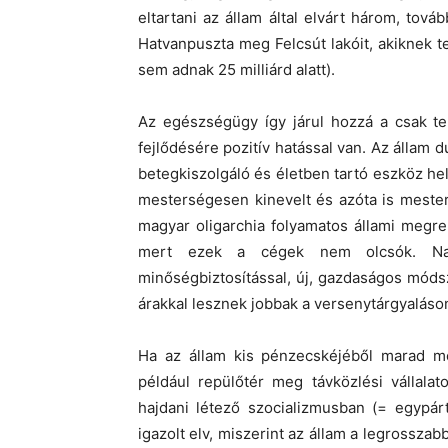
eltartani az állam által elvárt három, to
Hatvanpuszta meg Felcsút lakóit, akiknek 
sem adnak 25 milliárd alatt).
Az egészségügy így járul hozzá a csak te
fejlődésére pozitív hatással van. Az állam d
betegkiszolgáló és életben tartó eszköz hely
mesterségesen kinevelt és azóta is mester
magyar oligarchia folyamatos állami megre
mert ezek a cégek nem olcsók. Nag
minőségbiztosítással, új, gazdaságos móds
árakkal lesznek jobbak a versenytárgyaláso
Ha az állam kis pénzecskéjéből marad mé
például repülőtér meg távközlési vállalat
hajdani létező szocializmusban (= egypárt
igazolt elv, miszerint az állam a legrossza