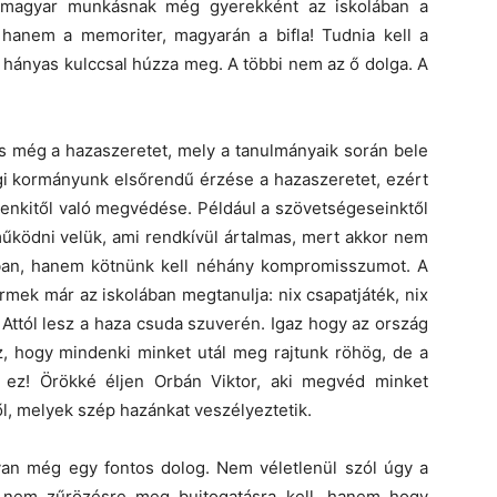
dő magyar munkásnak még gyerekként az iskolában a
hanem a memoriter, magyarán a bifla! Tudnia kell a
t hányas kulccsal húzza meg. A többi nem az ő dolga. A
s még a hazaszeretet, mely a tanulmányaik során bele
egi kormányunk elsőrendű érzése a hazaszeretet, ezért
enkitől való megvédése. Például a szövetségeseinktől
működni velük, ami rendkívül ártalmas, mert akkor nem
ban, hanem kötnünk kell néhány kompromisszumot. A
ermek már az iskolában megtanulja: nix csapatjáték, nix
ttól lesz a haza csuda szuverén. Igaz hogy az ország
az, hogy mindenki minket utál meg rajtunk röhög, de a
 ez! Örökké éljen Orbán Viktor, aki megvéd minket
l, melyek szép hazánkat veszélyeztetik.
 van még egy fontos dolog. Nem véletlenül szól úgy a
 nem zűrözésre meg bujtogatásra kell, hanem hogy