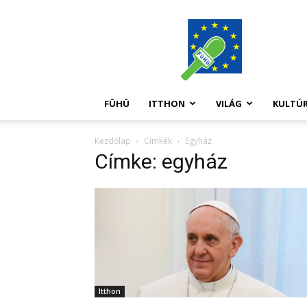
FüHü
FÜHÜ
ITTHON
VILÁG
KULTÚ
Kezdőlap
Címkék
Egyház
Címke: egyház
Itthon