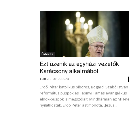
Érdekes
Ezt üzenik az egyházi vezetők
Karácsony alkalmából
FüHü
-
2017-12-24
Erdő Péter katolikus bíboros, Bogárdi Szabó István
református püspök és Fabinyi Tamás evangélikus
elnök-püspök is megszólalt. Mindhárman az MTI-n
nyilatkoztak. Erdő Péter azt mondta, „Jézus...