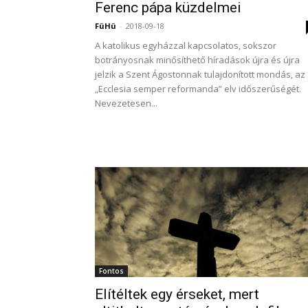
Ferenc pápa küzdelmei
FüHü
-
2018-09-18
A katolikus egyházzal kapcsolatos, sokszor
botrányosnak minősíthető híradások újra és újra
jelzik a Szent Ágostonnak tulajdonított mondás, az
„Ecclesia semper reformanda” elv időszerűségét.
Nevezetesen...
Fontos
Elítéltek egy érseket, mert