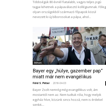
Többségük 80 évnél fiatalabb, vagyis teljes jogú
tagjai lehetnek a pápaválasztó kollégiumnak. Főleg
olyan országokból származó főpapok közül
nevezett ki új bíborosokat a pápa, ahol...
Itthon
Bayer egy „hülye, gazember pap”
miatt már nem evangélikus
Föld S. Péter
-
2018-04-03
Bayer Zsolt nemrég még evangélikus volt, ám
mostantól nem az. Nem tudtuk róla, hogy melyik
egyház híve, közünk sincs hozzá, nem is érdekel
senkit,...