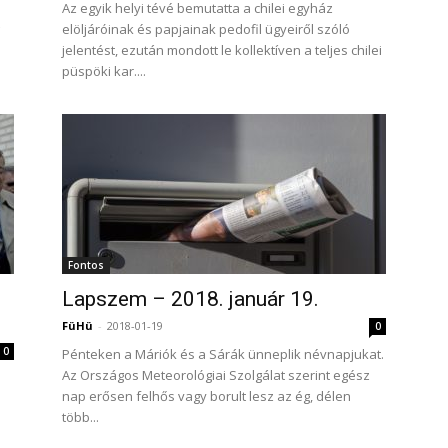
Az egyik helyi tévé bemutatta a chilei egyház
elöljáróinak és papjainak pedofil ügyeiről szóló
jelentést, ezután mondott le kollektíven a teljes chilei
püspöki kar....
Fontos
Lapszem – 2018. január 19.
FüHü
-
2018-01-19
0
0
Pénteken a Máriók és a Sárák ünneplik névnapjukat.
Az Országos Meteorológiai Szolgálat szerint egész
nap erősen felhős vagy borult lesz az ég, délen
több...