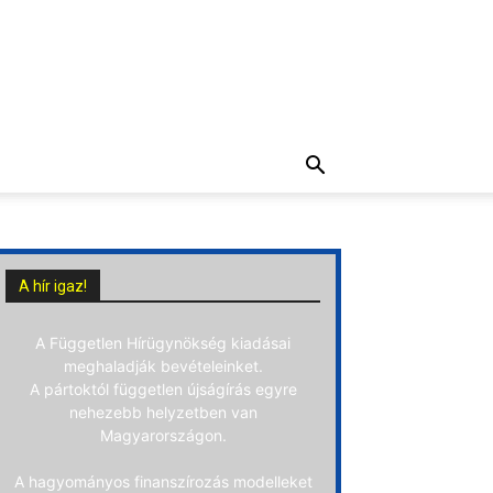
A hír igaz!
A Független Hírügynökség kiadásai
meghaladják bevételeinket.
A pártoktól független újságírás egyre
nehezebb helyzetben van
Magyarországon.
A hagyományos finanszírozás modelleket