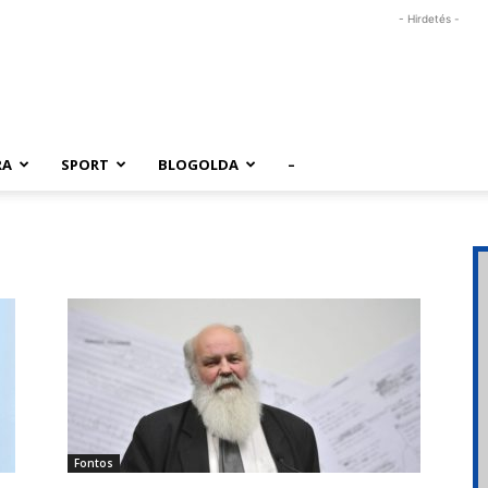
- Hirdetés -
RA
SPORT
BLOGOLDA
–
Fontos