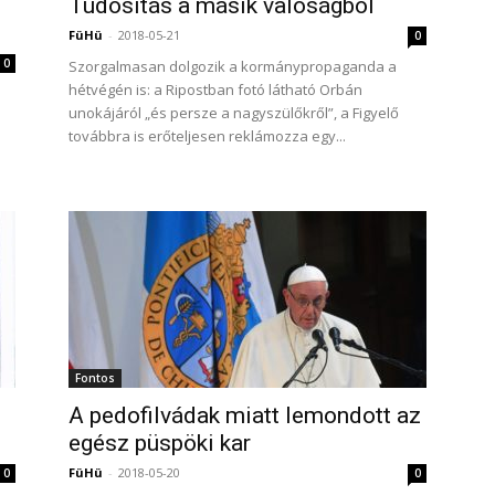
Tudósítás a másik valóságból
FüHü
-
2018-05-21
0
0
Szorgalmasan dolgozik a kormánypropaganda a
hétvégén is: a Ripostban fotó látható Orbán
unokájáról „és persze a nagyszülőkről”, a Figyelő
továbbra is erőteljesen reklámozza egy...
Fontos
A pedofilvádak miatt lemondott az
egész püspöki kar
FüHü
-
2018-05-20
0
0