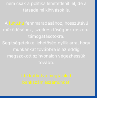
nem csak a politika lehetetleníti el, de a
társadalmi kihívások is.
A
fuhu.hu
fennmaradásához, hosszútávú
működéséhez, szerkesztőségünk rászorul
támogatásotokra.
Segítségetekkel lehetőség nyílik arra, hogy
munkánkat továbbra is az eddig
megszokott színvonalon végezhessük
tovább.
Ide kattintva megtalálod
bankszámlaszámunkat!