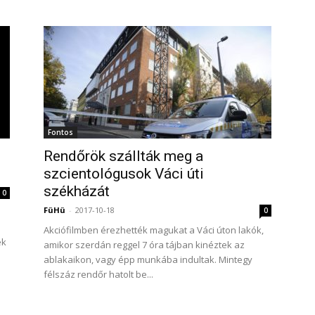
Fontos
Rendőrök szállták meg a
szcientológusok Váci úti
székházát
0
FüHü
-
2017-10-18
0
Akciófilmben érezhették magukat a Váci úton lakók,
ek
amikor szerdán reggel 7 óra tájban kinéztek az
ablakaikon, vagy épp munkába indultak. Mintegy
félszáz rendőr hatolt be...