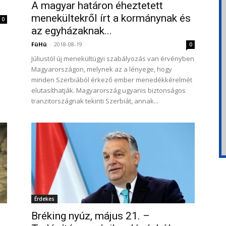
A magyar határon éheztetett
menekültekről írt a kormánynak és
0
az egyházaknak...
FüHü
-
2018-08-19
0
Júliustól új menekültügyi szabályozás van érvényben
Magyarországon, melynek az a lényege, hogy
minden Szerbiából érkező ember menedékkérelmét
elutasíthatják. Magyarország ugyanis biztonságos
tranzitországnak tekinti Szerbiát, annak...
Érdekes
Bréking nyúz, május 21. –