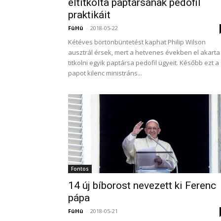
eltitkolta paptársának pedofil
praktikáit
FüHü
-
2018-05-22
Kétéves börtönbüntetést kaphat Philip Wilson
ausztrál érsek, mert a hetvenes években el akarta
titkolni egyik paptársa pedofil ügyeit. Később ezt a
papot kilenc ministráns...
Fontos
14 új bíborost nevezett ki Ferenc
pápa
FüHü
-
2018-05-21