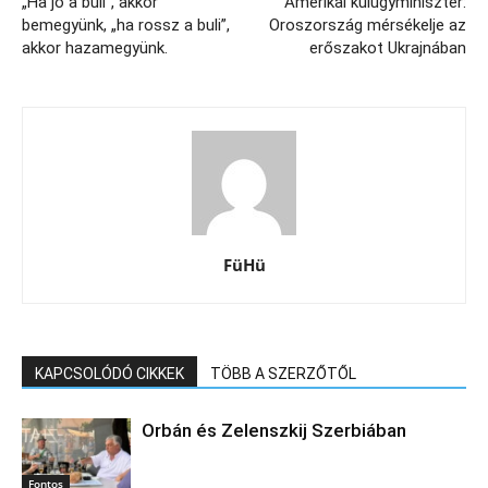
„Ha jó a buli”, akkor
Amerikai külügyminiszter:
bemegyünk, „ha rossz a buli”,
Oroszország mérsékelje az
akkor hazamegyünk.
erőszakot Ukrajnában
FüHü
KAPCSOLÓDÓ CIKKEK
TÖBB A SZERZŐTŐL
Orbán és Zelenszkij Szerbiában
Fontos