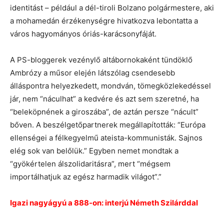
identitást – például a dél-tiroli Bolzano polgármestere, aki
a mohamedán érzékenységre hivatkozva lebontatta a
város hagyományos óriás-karácsonyfáját.
A PS-bloggerek vezénylő altábornokaként tündöklő
Ambrózy a műsor elején látszólag csendesebb
álláspontra helyezkedett, mondván, tömegközlekedéssel
jár, nem “náculhat” a kedvére és azt sem szeretné, ha
“beleköpnének a giroszába”, de aztán persze “nácult”
bőven. A beszélgetőpartnerek megállapították: “Európa
ellenségei a félkegyelmű ateista-kommunisták. Sajnos
elég sok van belőlük.” Egyben nemet mondtak a
“gyökértelen álszolidaritásra”, mert “mégsem
importálhatjuk az egész harmadik világot”.”
Igazi nagyágyú a 888-on: interjú Németh Szilárddal