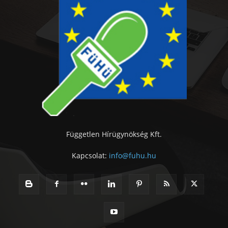
Független Hírügynökség Kft.
Kapcsolat:
info@fuhu.hu