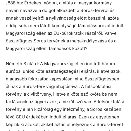
„888.hu: Érdekes módon, amióta a magyar kormány
nevén nevezve a dolgot elkezdett a Soros-tervről és
annak veszélyeiről a nyilvánosság előtt beszélni, azóta
eddig soha nem látott komolyságú támadássorozat indult
Magyarország ellen az EU-bürokraták részéről. Van-e
összefüggés Soros tervének a megakadályozása és a
Magyarország elleni támadások között?
Németh Szilárd: A Magyarország ellen indított három
európai uniós kötelezettségszegési eljárás, illetve azok
magasabb fokozatba kapcsolása mind összefüggésben
állnak a Soros-terv végrehajtásával. A felsőoktatási
törvény, a civiltörvény, illetve a kötelező kvóta be nem
tartásának az ügyei azok, amikről szó van. A felsőoktatási
törvény ellen kizárólag egy intézmény, a Soros kezében
lévő CEU érdekében indult eljárás. Ezen az egyetemen
képzik ki azokat, akiket aztán elhelyeznek a Soros-tervet