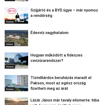
Szijjártó és a BYD ügye – már nyomoz
a rendőrség
Fontos
Édesvíz nagyhatalom
Itthon
Hogyan működött a fideszes
cenzúrarendszer?
Fontos
Tízmilliárdos beruházás maradt el
Pakson, most az egész ország
fizetheti meg az árát
Fontos
Lázár János már tavaly elismerte: hiba