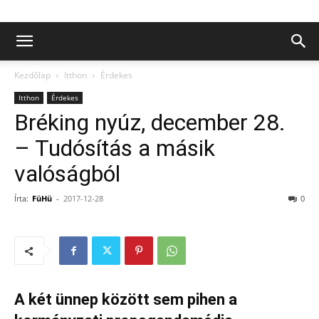
Kezdőlap
Itthon
Érdekes
Itthon
Érdekes
Bréking nyúz, december 28.
– Tudósítás a másik
valóságból
Írta:
FüHü
-
2017-12-28
0
A két ünnep között sem pihen a