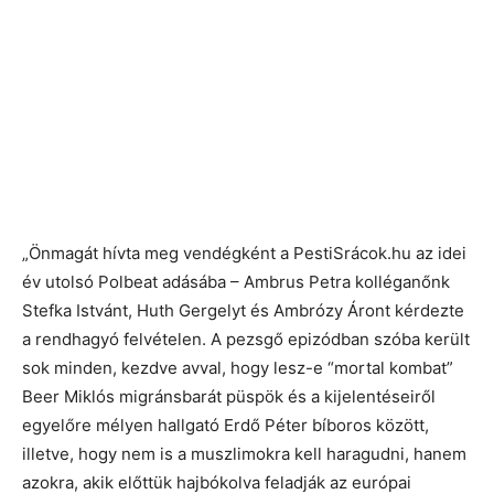
„Önmagát hívta meg vendégként a PestiSrácok.hu az idei
év utolsó Polbeat adásába – Ambrus Petra kolléganőnk
Stefka Istvánt, Huth Gergelyt és Ambrózy Áront kérdezte
a rendhagyó felvételen. A pezsgő epizódban szóba került
sok minden, kezdve avval, hogy lesz-e “mortal kombat”
Beer Miklós migránsbarát püspök és a kijelentéseiről
egyelőre mélyen hallgató Erdő Péter bíboros között,
illetve, hogy nem is a muszlimokra kell haragudni, hanem
azokra, akik előttük hajbókolva feladják az európai