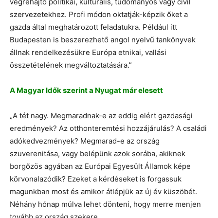
végrehajtó politikai, kulturális, tudományos vagy civil
szervezetekhez. Profi módon oktatják-képzik őket a
gazda által meghatározott feladatukra. Például itt
Budapesten is beszerezhető angol nyelvű tankönyvek
állnak rendelkezésükre Európa etnikai, vallási
összetételének megváltoztatására.”
A Magyar Idők szerint a Nyugat már elesett
„A tét nagy. Megmaradnak-e az eddig elért gazdasági
eredmények? Az otthonteremtési hozzájárulás? A családi
adókedvezmények? Megmarad-e az ország
szuverenitása, vagy belépünk azok sorába, akiknek
borgőzös agyában az Európai Egyesült Államok képe
körvonalazódik? Ezeket a kérdéseket is forgassuk
magunkban most és amikor átlépjük az új év küszöbét.
Néhány hónap múlva lehet dönteni, hogy merre menjen
tovább az ország szekere.