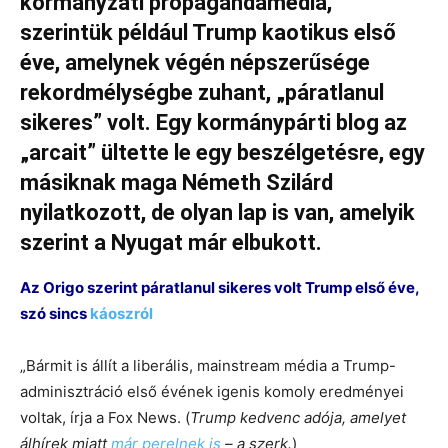
kormányzati propagandamédia,
szerintük például Trump kaotikus első
éve, amelynek végén népszerűsége
rekordmélységbe zuhant, „páratlanul
sikeres” volt. Egy kormánypárti blog az
„arcait” ültette le egy beszélgetésre, egy
másiknak maga Németh Szilárd
nyilatkozott, de olyan lap is van, amelyik
szerint a Nyugat már elbukott.
Az Origo szerint páratlanul sikeres volt Trump első éve,
szó sincs
káoszról
„Bármit is állít a liberális, mainstream média a Trump-
adminisztráció első évének igenis komoly eredményei
voltak, írja a Fox News. (
Trump kedvenc adója, amelyet
álhírek miatt
már perelnek is
– a szerk.
)