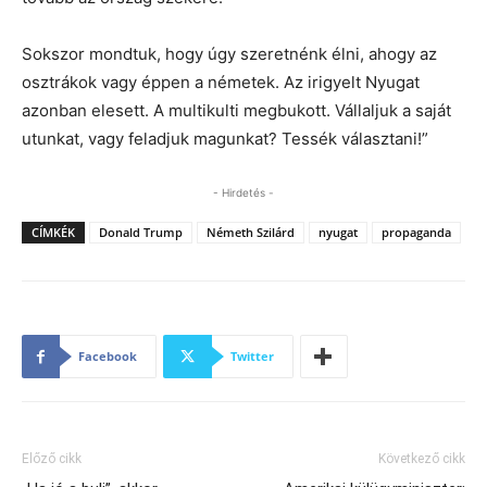
Sokszor mondtuk, hogy úgy szeretnénk élni, ahogy az
osztrákok vagy éppen a németek. Az irigyelt Nyugat
azonban elesett. A multikulti megbukott. Vállaljuk a saját
utunkat, vagy feladjuk magunkat? Tessék választani!”
- Hirdetés -
CÍMKÉK
Donald Trump
Németh Szilárd
nyugat
propaganda
Facebook
Twitter
Előző cikk
Következő cikk