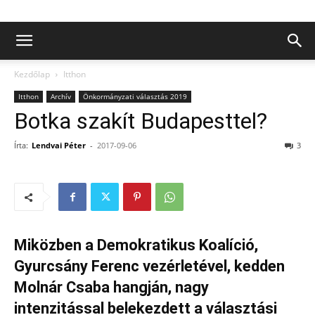
Kezdőlap
Itthon
Itthon
Archív
Önkormányzati választás 2019
Botka szakít Budapesttel?
Írta:
Lendvai Péter
-
2017-09-06
3
Miközben a Demokratikus Koalíció,
Gyurcsány Ferenc vezérletével, kedden
Molnár Csaba hangján, nagy
intenzitással belekezdett a választási