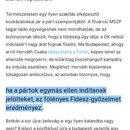
Természetesen egy ilyen szakítás elképesztő
kockázatokkal jár a párt szempontjából. A fővárosi MSZP
tagjai talán egységesnek nem mondhatóak, de az
bizonyosnak látszik, hogy a többség úgy látja: a DK nélkül
indulásért nagy árat fognak fizetni. Ma Budapestet, ahogy
arról Horváth Csaba
tájékoztatta a FüHüt
, képes lehet az
ellenzék megnyerni, de kizárólag összehangolt kampány
és indulás esetében. Meglehet: Horváth kijelentése
túlságosan ambiciózus, az azonban bizonyos, hogy
ha a pártok egymás ellen indítanak
jelölteket, az fölényes Fidesz-győzelmet
eredményez.
Botkán a sor újra: belevág-e egy ilyen kalandba vagy
sem? Kiélezi a konfliktust újra a budapesti vezetők egy