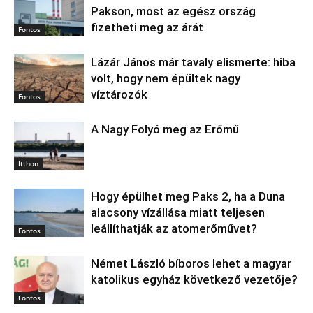
Pakson, most az egész ország
fizetheti meg az árát
Fontos
Lázár János már tavaly elismerte: hiba
volt, hogy nem épültek nagy
víztározók
Fontos
A Nagy Folyó meg az Erőmű
Itthon
Hogy épülhet meg Paks 2, ha a Duna
alacsony vízállása miatt teljesen
leállíthatják az atomerőművet?
Fontos
Német László bíboros lehet a magyar
katolikus egyház következő vezetője?
Fontos