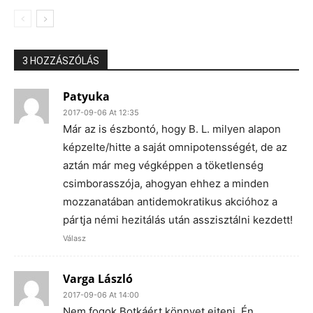
3 HOZZÁSZÓLÁS
Patyuka
2017-09-06 At 12:35
Már az is észbontó, hogy B. L. milyen alapon
képzelte/hitte a saját omnipotensségét, de az
aztán már meg végképpen a töketlenség
csimborasszója, ahogyan ehhez a minden
mozzanatában antidemokratikus akcióhoz a
pártja némi hezitálás után asszisztálni kezdett!
Válasz
Varga László
2017-09-06 At 14:00
Nem fogok Botkáért könnyet ejteni. Én