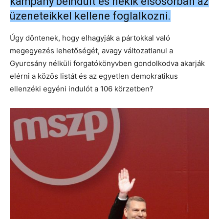
kampány beindult és nekik elsősorban az
üzeneteikkel kellene foglalkozni.
Úgy döntenek, hogy elhagyják a pártokkal való
megegyezés lehetőségét, avagy változatlanul a
Gyurcsány nélküli forgatókönyvben gondolkodva akarják
elérni a közös listát és az egyetlen demokratikus
ellenzéki egyéni indulót a 106 körzetben?