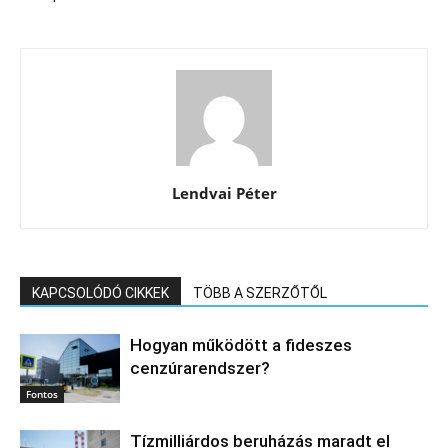
Lendvai Péter
KAPCSOLÓDÓ CIKKEK
TÖBB A SZERZŐTŐL
Hogyan működött a fideszes
cenzúrarendszer?
Fontos
Tízmilliárdos beruházás maradt el