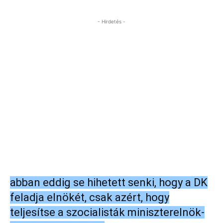
- Hirdetés -
abban eddig se hihetett senki, hogy a DK
feladja elnökét, csak azért, hogy
teljesítse a szocialisták miniszterelnök-