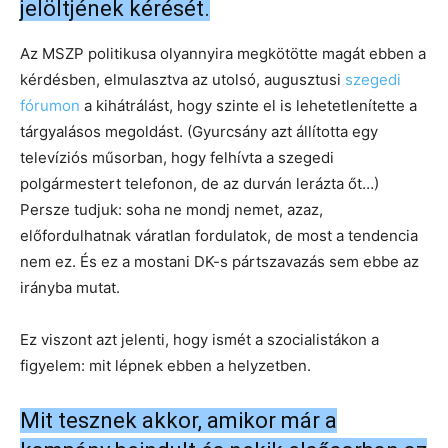
jelöltjének kérését.
Az MSZP politikusa olyannyira megkötötte magát ebben a
kérdésben, elmulasztva az utolsó, augusztusi
szegedi
fórumon
a kihátrálást, hogy szinte el is lehetetlenítette a
tárgyalásos megoldást. (Gyurcsány azt állította egy
televíziós műsorban, hogy felhívta a szegedi
polgármestert telefonon, de az durván lerázta őt…)
Persze tudjuk: soha ne mondj nemet, azaz,
előfordulhatnak váratlan fordulatok, de most a tendencia
nem ez. És ez a mostani DK-s pártszavazás sem ebbe az
irányba mutat.
Ez viszont azt jelenti, hogy ismét a szocialistákon a
figyelem: mit lépnek ebben a helyzetben.
Mit tesznek akkor, amikor már a