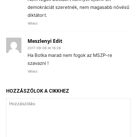
demokráciát szeretnék, nem magasabb növésű
diktátort.
Válasz
Meszlenyi Edit
2017-09-06 At 16:28
Ha Botka marad nem fogok az MSZP-re
szavazni !
Válasz
HOZZÁSZÓLOK A CIKKHEZ