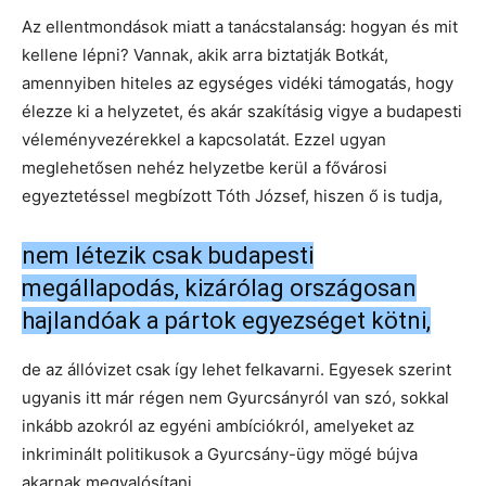
Az ellentmondások miatt a tanácstalanság: hogyan és mit
kellene lépni? Vannak, akik arra biztatják Botkát,
amennyiben hiteles az egységes vidéki támogatás, hogy
élezze ki a helyzetet, és akár szakításig vigye a budapesti
véleményvezérekkel a kapcsolatát. Ezzel ugyan
meglehetősen nehéz helyzetbe kerül a fővárosi
egyeztetéssel megbízott Tóth József, hiszen ő is tudja,
nem létezik csak budapesti
megállapodás, kizárólag országosan
hajlandóak a pártok egyezséget kötni,
de az állóvizet csak így lehet felkavarni. Egyesek szerint
ugyanis itt már régen nem Gyurcsányról van szó, sokkal
inkább azokról az egyéni ambíciókról, amelyeket az
inkriminált politikusok a Gyurcsány-ügy mögé bújva
akarnak megvalósítani.