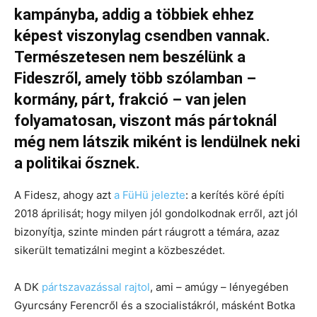
kampányba, addig a többiek ehhez
képest viszonylag csendben vannak.
Természetesen nem beszélünk a
Fideszről, amely több szólamban –
kormány, párt, frakció – van jelen
folyamatosan, viszont más pártoknál
még nem látszik miként is lendülnek neki
a politikai ősznek.
A Fidesz, ahogy azt
a FüHü jelezte
: a kerítés köré építi
2018 áprilisát; hogy milyen jól gondolkodnak erről, azt jól
bizonyítja, szinte minden párt ráugrott a témára, azaz
sikerült tematizálni megint a közbeszédet.
A DK
pártszavazással rajtol
, ami – amúgy – lényegében
Gyurcsány Ferencről és a szocialistákról, másként Botka