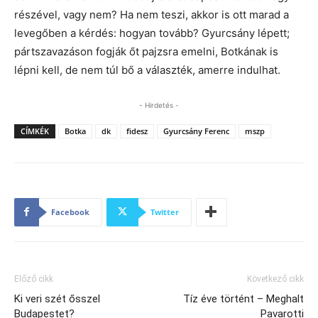
részével, vagy nem? Ha nem teszi, akkor is ott marad a
levegőben a kérdés: hogyan tovább? Gyurcsány lépett;
pártszavazáson fogják őt pajzsra emelni, Botkának is
lépni kell, de nem túl bő a választék, amerre indulhat.
- Hirdetés -
CÍMKÉK
Botka
dk
fidesz
Gyurcsány Ferenc
mszp
Facebook
Twitter
Előző cikk
Következő cikk
Ki veri szét ősszel
Tíz éve történt – Meghalt
Budapestet?
Pavarotti