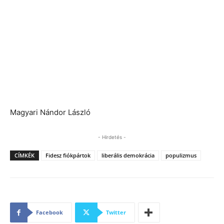
Magyari Nándor László
- Hirdetés -
CÍMKÉK
Fidesz fiókpártok
liberális demokrácia
populizmus
Facebook
Twitter