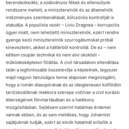
berendezkedés, a szabványos fékek és ellensúlyok
rendszere mellett, a miniszterelnök és az államelnök
intézményes szembenállását, kölcsönös kontrollját is
statuálja. A populista vezér – Liviu Dragnea – korrupciós
ügyei miatt, nem lehet(ett) miniszterelnök, ezért rendre
gyenge kezű miniszterelnök szurrogátumokat próbál
kineveztetni, akiket a háttérből kontrollál. De ez – nem
kétlem csupán technikai és nem elvi okokból –
működésképtelen fölállás. A civil társadalom ellenállása
talán a legfontosabb összetevője a képletnek, (egyszer
majd nagyon tanulságos lenne alaposan megvizsgálni,
hogy a román diaszpórának és az ideiglenesen külföldön
tartózkodóknak mekkora szerepe volt/van a civil kurázsi
éberségének fönntartásában és a hatékony
mozgósításban. Sejtésem szerint hatalmas érdemei
vannak ebben, és az sem mellékes, hogy Johannist
sajátjuknak tudják, ezért az elnök hatalmát erősítik a