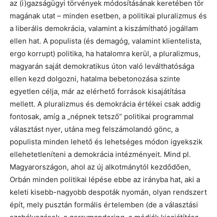
az (i)gazságügyi törvények módosításának keretében tör
magának utat – minden esetben, a politikai pluralizmus és
a liberális demokrácia, valamint a kiszámítható jogállam
ellen hat. A populista (és demagóg, valamint klientelista,
ergo korrupt) politika, ha hatalomra kerül, a pluralizmus,
magyarán saját demokratikus úton való leválthatósága
ellen kezd dolgozni, hatalma bebetonozása szinte
egyetlen célja, már az elérhető források kisajátítása
mellett. A pluralizmus és demokrácia értékei csak addig
fontosak, amíg a „népnek tetsző” politikai programmal
választást nyer, utána meg felszámolandó gönc, a
populista minden lehető és lehetséges módon igyekszik
ellehetetleníteni a demokrácia intézményeit. Mind pl.
Magyarországon, ahol az új alkotmánytól kezdődően,
Orbán minden politikai lépése ebbe az irányba hat, aki a
keleti kisebb-nagyobb despoták nyomán, olyan rendszert
épít, mely pusztán formális értelemben (de a választási