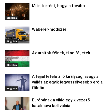
Mi is történt, hogyan tovább
Blogolda
Wáberer-módszer
Blogolda
Az uraitok félnek, ti ne féljetek
Blogolda
A fejjel lefelé álló királyság, avagy a
vallás az egyik legveszélyesebb erő a
földön
Blogolda
Európának a világ egyik vezető
hatalmává kell válnia