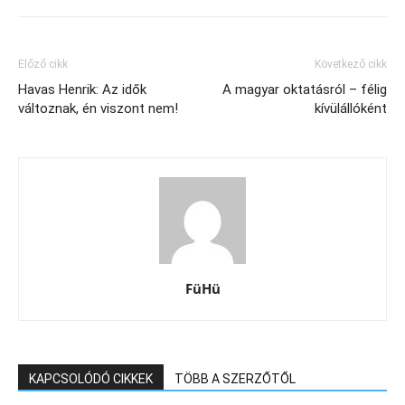
Előző cikk
Következő cikk
Havas Henrik: Az idők
A magyar oktatásról – félig
változnak, én viszont nem!
kívülállóként
FüHü
KAPCSOLÓDÓ CIKKEK
TÖBB A SZERZŐTŐL