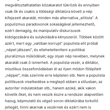
megváltoztathatatlan közakaratot tükrözik és ennyiben
csak ők és csakis a többségi diktatúra követi a nép
kifejezett akaratát, minden más alternatíva „elitista”. A
populizmus paradoxonok sokaságával jellemezhető,
ezért demagóg, és manipulatív diskurzusok
kidolgozására és sulykolására kényszerül. Többek között
azért, mert egy „valóban korrupt” populista elit próbál
„népet játszani”, és ellehetetleníteni a politikai
pluralizmus működését, egy olyan nép nevében, melynek
akaratát csak ő ismerheti. A populista vezér, a diktátor,
misztikus összefonódásban él az ilyen módon fölépített
„néppel”, más szerinte erre képtelen stb. Nem a populista
politikusok viselkedése a meglepő ebben a stílusban, az
autoriter indulatokban stb., hanem azoké, akik vakon
követik őket, és nem veszik észre a rendszer alapvetően
hazug, képmutató és végső soron diktatúrába torkolló
jellegét, hinni akarnak a vezérnek és ezért nem is