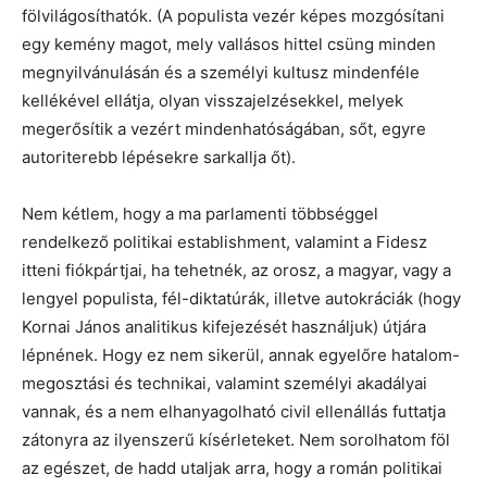
fölvilágosíthatók. (A populista vezér képes mozgósítani
egy kemény magot, mely vallásos hittel csüng minden
megnyilvánulásán és a személyi kultusz mindenféle
kellékével ellátja, olyan visszajelzésekkel, melyek
megerősítik a vezért mindenhatóságában, sőt, egyre
autoriterebb lépésekre sarkallja őt).
Nem kétlem, hogy a ma parlamenti többséggel
rendelkező politikai establishment, valamint a Fidesz
itteni fiókpártjai, ha tehetnék, az orosz, a magyar, vagy a
lengyel populista, fél-diktatúrák, illetve autokráciák (hogy
Kornai János analitikus kifejezését használjuk) útjára
lépnének. Hogy ez nem sikerül, annak egyelőre hatalom-
megosztási és technikai, valamint személyi akadályai
vannak, és a nem elhanyagolható civil ellenállás futtatja
zátonyra az ilyenszerű kísérleteket. Nem sorolhatom föl
az egészet, de hadd utaljak arra, hogy a román politikai