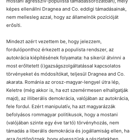
mostani agresszív-populista támadássorozatban), mely
képes ellenállni Dragnea and Co. eddigi támadásainak,
nem mellesleg azzal, hogy az államelnök pozícióját
erősíti.
Mindezt azért vezettem be, hogy jelezzem,
fordulóponthoz érkezett a populista rendszer, az
autokrácia kiépítésének folyamata: ha sikerül átvinni a
most erőltetett (i)gazságszolgáltatással kapcsolatos
törvényeket és módosítókat, teljesül Dragnea and Co.
akarata. Románia az orosz-magyar-lengyel útra lép,
Keletre (még akkor is, ha ezt szemérmesen elhallgatják
majd), az illiberális demokrácia, valójában az autokrácia,
fele fordul. Ezért manipulatív, ha azt magyarázzák
befolyásos rommagyar politikusok, hogy a mostani
(valójában szinte egy éve tartó) törvényhozás, nem
támadás a liberális demokrácia és jogállamiság ellen, ha
arra ösztönöznek, hogy elvesszünk a részletekben