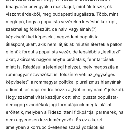
(magyarán bevegyük a maszlagot, mint ők teszik, ők
viszont érdekből, meg budapesti sugallatra. Több, mint
meglepő, hogy a populista vezérek a kevésbé korrupt,
szakmailag fölkészült, de naiv, vagy álnaiv(?)
képviselőkkel képesek „megvédeni populista
álláspontjukat”, akik nem látják át: miután átértek a pallón,
ellenük fordul a populista vezér, de legalábbis „leelitezi”
őket, akárcsak nagyon enyhe bírálataik, fenntartásaik
miatt is. Ráadásul a jelenlegi helyzet, mely megosztja a
rommagyar szavazókat is, fölszínre veti az „egységes
képviselet”, a rommagyar politikai pluralizmus hiányának
ódiumát, és napirendre hozza a „Not in my name” jelszót).
Hogy szakmai vitát kezdjünk ott, ahol puszta populista-
demagóg szándékok jogi formulájának megtalálását
erőltetik, melyben a Fidesz itteni fiókpártjai partnerek, ha
nem egyenesen kezdeményezők. És ez a keret,
amelyben a korrupció-ellenes szabályozások és