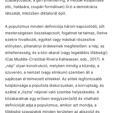
szabályozások, a gerrymandering, a médiák kisajátítása
stb., hatására, csupán formálisan) őrzi a demokrácia
látszatát, miközben diktatúrát épít.
A populizmus minden definíciója három kapcsolódó, sőt
mesterségesen összekapcsolt, fogalmat tartalmaz, illetve
ezekre hivatkozik, egyiket vagy másikat részesítve
előnyben, pillanatnyi érdekeinek megfelelően: a nép, az
elitellenesség, és a köz-akarat (vagy legalábbis többségi)
(Cas Muddle-Cristóbal Rivera Kaltwasser, eds., 2017). A
„nép” olyan konstrukció, melyben mindig a köznép, a
szuverén, a nemzet (vagy etnikum) szemben áll a
sajátosan értelmezett elitekkel. Az elitek legfontosabb
tulajdonsága a populista diskurzusban, a korruptság, és
ezáltal a „tiszta” népivel való szembe helyezkedés. A
közakaratnak egy erősen leegyszerűsítő és vitatható
definícióját adja a populizmus, amikor azt mondja, a
többségi szavazatok minden területen az abszolút és