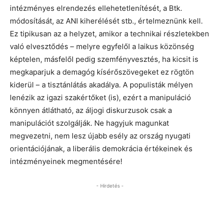
intézményes elrendezés ellehetetlenítését, a Btk.
módosítását, az ANI kiherélését stb., értelmeznünk kell.
Ez tipikusan az a helyzet, amikor a technikai részletekben
való elvesztődés – melyre egyfelől a laikus közönség
képtelen, másfelől pedig szemfényvesztés, ha kicsit is
megkaparjuk a demagóg kísérőszövegeket ez rögtön
kiderül – a tisztánlátás akadálya. A populisták mélyen
lenézik az igazi szakértőket (is), ezért a manipuláció
könnyen átlátható, az áljogi diskurzusok csak a
manipulációt szolgálják. Ne hagyjuk magunkat
megvezetni, nem lesz újabb esély az ország nyugati
orientációjának, a liberális demokrácia értékeinek és
intézményeinek megmentésére!
- Hirdetés -