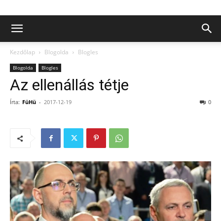
Kezdőlap
Blogolda
Blogles
Blogolda
Blogles
Az ellenállás tétje
Írta:
FüHü
-
2017-12-19
0