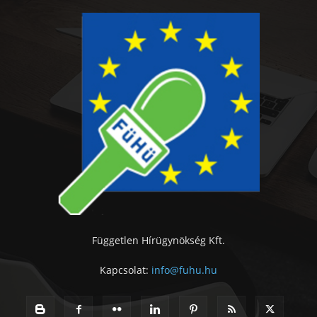
Független Hírügynökség Kft.
Kapcsolat:
info@fuhu.hu