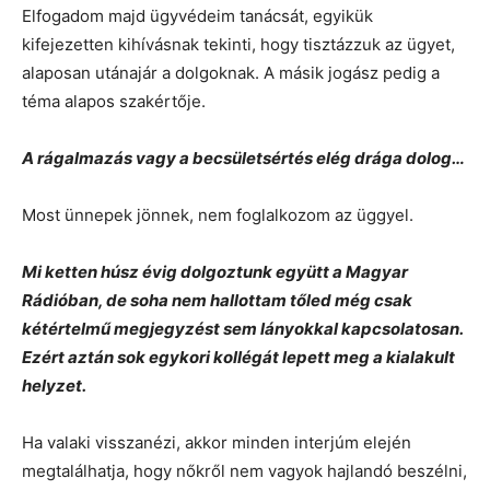
Elfogadom majd ügyvédeim tanácsát, egyikük
kifejezetten kihívásnak tekinti, hogy tisztázzuk az ügyet,
alaposan utánajár a dolgoknak. A másik jogász pedig a
téma alapos szakértője.
A rágalmazás vagy a becsületsértés elég drága dolog…
Most ünnepek jönnek, nem foglalkozom az üggyel.
Mi ketten húsz évig dolgoztunk együtt a Magyar
Rádióban, de soha nem hallottam tőled még csak
kétértelmű megjegyzést sem lányokkal kapcsolatosan.
Ezért aztán sok egykori kollégát lepett meg a kialakult
helyzet.
Ha valaki visszanézi, akkor minden interjúm elején
megtalálhatja, hogy nőkről nem vagyok hajlandó beszélni,