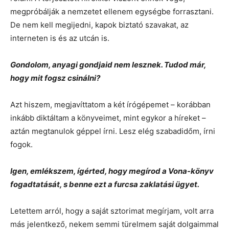
megpróbálják a nemzetet ellenem egységbe forrasztani.
De nem kell megijedni, kapok biztató szavakat, az
interneten is és az utcán is.
Gondolom, anyagi gondjaid nem lesznek. Tudod már,
hogy mit fogsz csinálni?
Azt hiszem, megjavíttatom a két írógépemet – korábban
inkább diktáltam a könyveimet, mint egykor a híreket –
aztán megtanulok géppel írni. Lesz elég szabadidőm, írni
fogok.
Igen, emlékszem, ígérted, hogy megírod a Vona-könyv
fogadtatását, s benne ezt a furcsa zaklatási ügyet.
Letettem arról, hogy a saját sztorimat megírjam, volt arra
más jelentkező, nekem semmi türelmem saját dolgaimmal