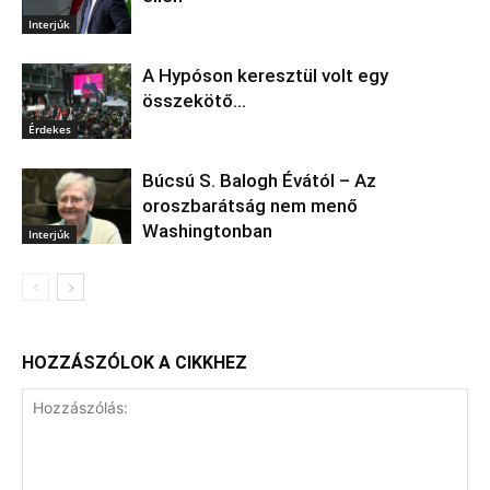
Interjúk
A Hypóson keresztül volt egy
összekötő…
Érdekes
Búcsú S. Balogh Évától – Az
oroszbarátság nem menő
Washingtonban
Interjúk
HOZZÁSZÓLOK A CIKKHEZ