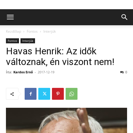
Kezdőlap
Fontos
Interjúk
Fontos
Interjúk
Havas Henrik: Az idők
változnak, én viszont nem!
Írta:
Kardos Ernő
-
2017-12-19
0