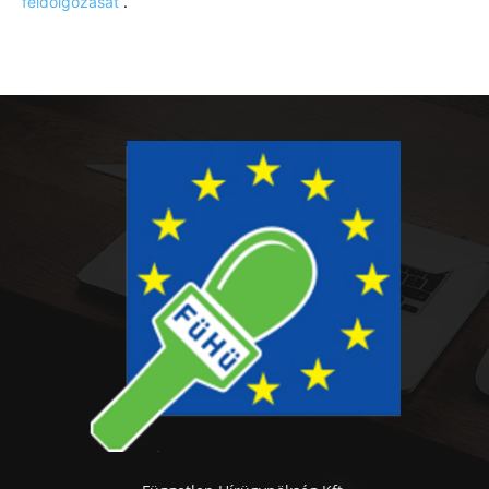
feldolgozását
.