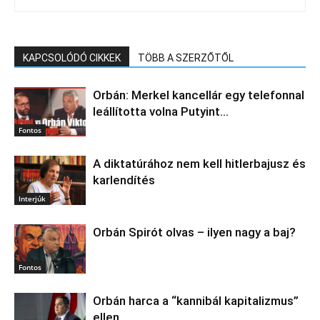
KAPCSOLÓDÓ CIKKEK
TÖBB A SZERZŐTŐL
Orbán: Merkel kancellár egy telefonnal
leállította volna Putyint…
Fontos
A diktatúrához nem kell hitlerbajusz és
karlendítés
Interjúk
Orbán Spirót olvas – ilyen nagy a baj?
Fontos
Orbán harca a “kannibál kapitalizmus”
ellen