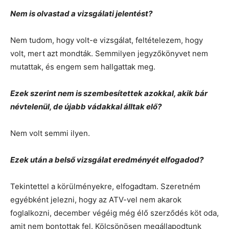
Nem is olvastad a vizsgálati jelentést?
Nem tudom, hogy volt-e vizsgálat, feltételezem, hogy
volt, mert azt mondták. Semmilyen jegyzőkönyvet nem
mutattak, és engem sem hallgattak meg.
Ezek szerint nem is szembesítettek azokkal, akik bár
névtelenül, de újabb vádakkal álltak elő?
Nem volt semmi ilyen.
Ezek után a belső vizsgálat eredményét elfogadod?
Tekintettel a körülményekre, elfogadtam. Szeretném
egyébként jelezni, hogy az ATV-vel nem akarok
foglalkozni, december végéig még élő szerződés köt oda,
amit nem bontottak fel. Kölcsönösen megállapodtunk