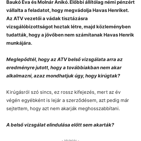
Baukó Éva és Molnár Anikó. Előbbi állítólag némi pénzért
vállalta a feladatot, hogy megvádolja Havas Henriket.
Az ATV vezetői a vádak tisztázásra
vizsgálóbizottságot hoztak létre, majd közleményben
tudatták, hogy a jövőben nem számítanak Havas Henrik
munkájára.
Meglepődtél, hogy az ATV belső vizsgálata arra az
eredményre jutott, hogy a továbbiakban nem akar
alkalmazni, azaz mondhatjuk úgy, hogy kirúgtak?
Kirúgásról szó sincs, ez rossz kifejezés, mert az év
végén egyébként is lejár a szerződésem, azt pedig már
sejtettem, hogy azt nem akarják meghosszabbítani.
A belső vizsgálat elindulása előtt sem akarták?
- Hirdetés -