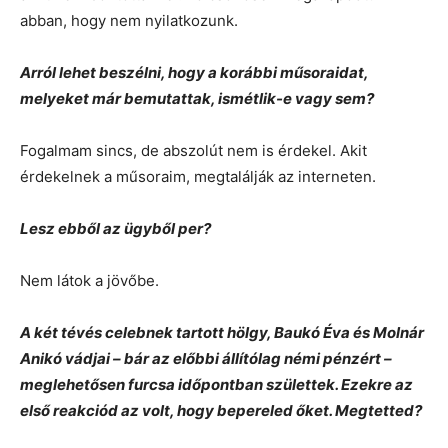
abban, hogy nem nyilatkozunk.
Arról lehet beszélni, hogy a korábbi műsoraidat,
melyeket már bemutattak, ismétlik-e vagy sem?
Fogalmam sincs, de abszolút nem is érdekel. Akit
érdekelnek a műsoraim, megtalálják az interneten.
Lesz ebből az ügyből per?
Nem látok a jövőbe.
A két tévés celebnek tartott hölgy, Baukó Éva és Molnár
Anikó vádjai – bár az előbbi állítólag némi pénzért –
meglehetősen furcsa időpontban születtek. Ezekre az
első reakciód az volt, hogy bepereled őket. Megtetted?