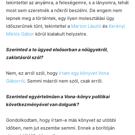
tekintettel az anyámra, a feleségemre, s a lányomra, tehát
most sem szeretnék a nőkről beszélni. De engem nem
lepnek meg a történtek, egy ilyen molesztálási ügy
időszerűnek tűnt, tekintettel a
Marton László
és
Kerényi
Miklós Gábor
körül kialakult helyzetre.
Szerinted a te ügyed elsősorban a nőügyekről,
zaklatásról szól?
Nem, ez arról szól, hogy
írtam egy könyvet Vona
Gáborról
. Semmi másról nem szól, csak erről.
Szerinted egyértelműen a Vona-könyv politikai
következményével van dolgunk?
Gondolkodtam, hogy írtam-e más könyvet az utóbbi
időben, nem jut eszembe semmi. Ennek a borítóján