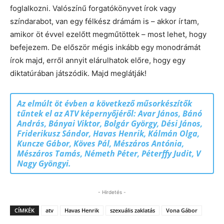
foglalkozni. Valószínű forgatókönyvet írok vagy
színdarabot, van egy félkész drámám is – akkor írtam,
amikor öt évvel ezelőtt megműtöttek – most lehet, hogy
befejezem. De először mégis inkább egy monodrámát
írok majd, erről annyit elárulhatok előre, hogy egy
diktatúrában játszódik. Majd meglátják!
Az elmúlt öt évben a következő műsorkészítők
tűntek el az ATV képernyőjéről: Avar János, Bánó
András, Bányai Viktor, Bolgár György, Dési János,
Friderikusz Sándor, Havas Henrik, Kálmán Olga,
Kuncze Gábor, Köves Pál, Mészáros Antónia,
Mészáros Tamás, Németh Péter, Péterffy Judit, V
Nagy Gyöngyi.
- Hirdetés -
CÍMKÉK
atv
Havas Henrik
szexuális zaklatás
Vona Gábor