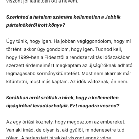
viszont jól láthatóan ott a nevem.
Szerinted a hatalom számára kellemetlen a Jobbik
pártelnökéről írott könyv?
Úgy tűnik, hogy igen. Ha jobban végiggondolom, hogy mi
történt, akkor úgy gondolom, hogy igen. Tudnod kell,
hogy 1999-ben a Fidesztől a rendszerváltás időszakában
szerzett érdemeimért megkaptam az újságíróknak adható
legmagasabb kormánykitüntetést. Most nem akarnak már
kitüntetni, most más kaptam. Az idők változnak, én nem.
Korábban arról szóltak a hírek, hogy a kellemetlen
újságírókat levadászhatják. Ezt magadra veszed?
Az egy óriási közhely, hogy megosztom az embereket.
Van aki imád, de olyan is, aki gyűlöl, mindenesetre tud
rólam. A terjesztett hírekkel viszont ennek vége,