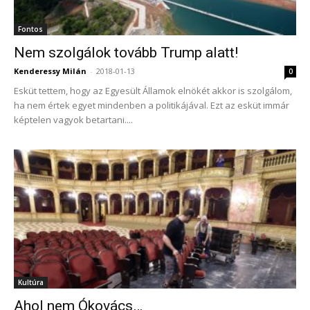
Fontos
Nem szolgálok tovább Trump alatt!
Kenderessy Milán
-
2018-01-13
0
Esküt tettem, hogy az Egyesült Államok elnökét akkor is szolgálom,
ha nem értek egyet mindenben a politikájával. Ezt az esküt immár
képtelen vagyok betartani....
Kultúra
Ahol nem Ókovács…