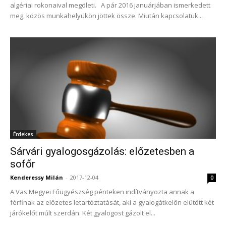
algériai rokonaival megöleti. A pár 2016 januárjában ismerkedett
meg, közös munkahelyükön jöttek össze. Miután kapcsolatuk...
Érdekes
Sárvári gyalogosgázolás: előzetesben a
sofőr
Kenderessy Milán
-
2017-12-04
0
A Vas Megyei Főügyészség pénteken indítványozta annak a
férfinak az előzetes letartóztatását, aki a gyalogátkelőn elütött két
járókelőt múlt szerdán. Két gyalogost gázolt el...