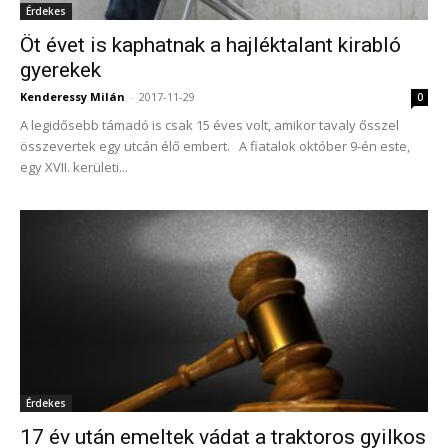
Érdekes
Öt évet is kaphatnak a hajléktalant kirabló
gyerekek
Kenderessy Milán
-
2017-11-29
0
A legidősebb támadó is csak 15 éves volt, amikor tavaly ősszel
összevertek egy utcán élő embert. A fiatalok október 9-én este,
egy XVII. kerületi...
Érdekes
17 év után emeltek vádat a traktoros gyilkos