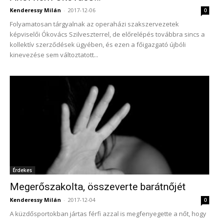
Kenderessy Milán
-
2017-12-06
0
Folyamatosan tárgyalnak az operaházi szakszervezetek
képviselői Ókovács Szilveszterrel, de előrelépés továbbra sincs a
kollektív szerződések ügyében, és ezen a főigazgató újbóli
kinevezése sem változtatott...
Érdekes
Megerőszakolta, összeverte barátnőjét
Kenderessy Milán
-
2017-12-04
0
A küzdősportokban jártas férfi azzal is megfenyegette a nőt, hogy