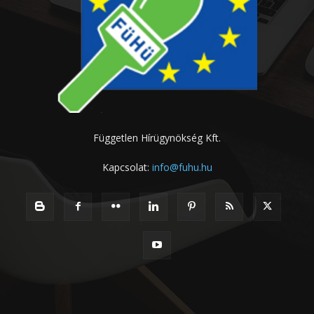
Független Hírügynökség Kft.
Kapcsolat:
info@fuhu.hu