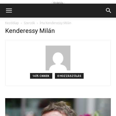
- Hirdetés -
Kezdőlap
Szerzők
Írta Kenderessy Milán
Kenderessy Milán
1475 CIKKEK
0 HOZZÁSZÓLÁS