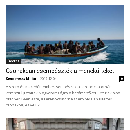
Érdekes
Csónakban csempészték a menekülteket
Kenderessy Milán
-
2017-12-04
0
A szerb és macedón embercsempészek a Ferenc-csatornán
keresztül juttatták Magyarországra a határsértőket. Az irakiakat
október 19-én este, a Ferenc-csatorna szerb oldalán ültették
csónakba, és velük...