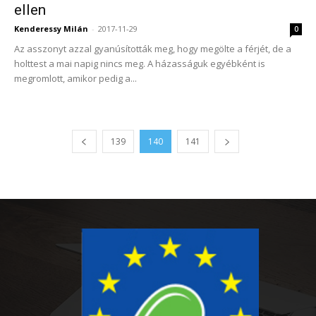
ellen
Kenderessy Milán
-
2017-11-29
0
Az asszonyt azzal gyanúsították meg, hogy megölte a férjét, de a
holttest a mai napig nincs meg. A házasságuk egyébként is
megromlott, amikor pedig a...
139
140
141