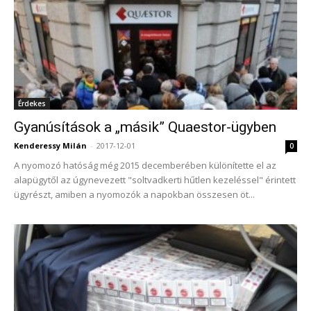
Érdekes
Gyanúsítások a „másik” Quaestor-ügyben
Kenderessy Milán
-
2017-12-01
0
A nyomozó hatóság még 2015 decemberében különítette el az
alapügytől az úgynevezett "soltvadkerti hűtlen kezeléssel" érintett
ügyrészt, amiben a nyomozók a napokban összesen öt...