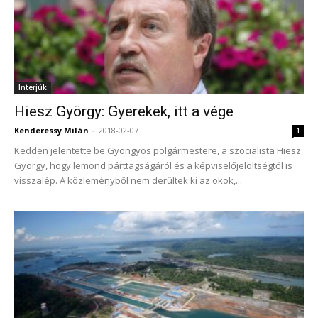
Interjúk
Hiesz György: Gyerekek, itt a vége
Kenderessy Milán
-
2018-02-07
1
Kedden jelentette be Gyöngyös polgármestere, a szocialista Hiesz
György, hogy lemond párttagságáról és a képviselőjelöltségtől is
visszalép. A közleményből nem derültek ki az okok,...