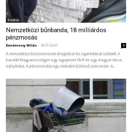
Érdekes
Nemzetközi bűnbanda, 18 milliárdos
pénzmosás
Kenderessy Milán
-
2017-12-01
0
A nemzetközi bűnszervezet drogokkal és cigarettával üzletelt. A
bandát Magyarországon egy egyiptomi férfi és egy magyar társa
irányította. A pénzmosást egy vietnámi bűnöző szervezte. A...