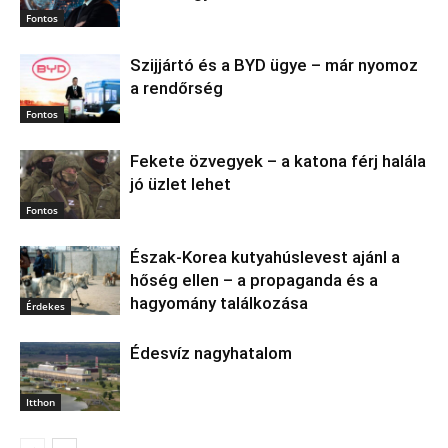
Fontos
Szijjártó és a BYD ügye – már nyomoz
a rendőrség
Fontos
Fekete özvegyek – a katona férj halála
jó üzlet lehet
Fontos
Észak‑Korea kutyahúslevest ajánl a
hőség ellen – a propaganda és a
hagyomány találkozása
Érdekes
Édesvíz nagyhatalom
Itthon