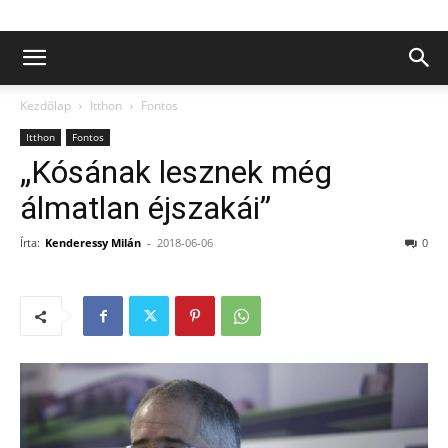
Kezdőlap
Itthon
Fontos
Itthon
Fontos
„Kósának lesznek még
álmatlan éjszakái”
Írta:
Kenderessy Milán
-
2018-06-06
0