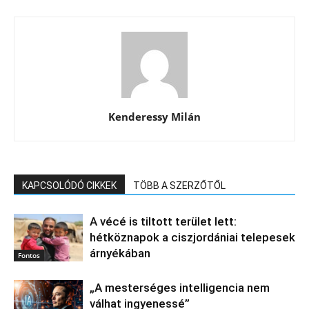
Kenderessy Milán
KAPCSOLÓDÓ CIKKEK
TÖBB A SZERZŐTŐL
A vécé is tiltott terület lett:
hétköznapok a ciszjordániai telepesek
árnyékában
Fontos
„A mesterséges intelligencia nem
válhat ingyenessé”