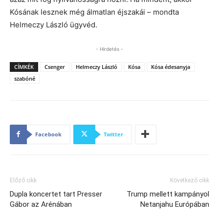
Kósának lesznek még álmatlan éjszakái – mondta
Helmeczy László ügyvéd.
- Hirdetés -
CÍMKÉK
Csenger
Helmeczy László
Kósa
Kósa édesanyja
szabóné
Facebook
Twitter
Előző cikk
Következő cikk
Dupla koncertet tart Presser
Trump mellett kampányol
Gábor az Arénában
Netanjahu Európában