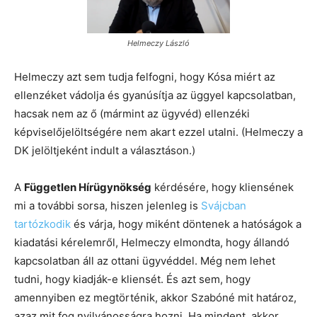
Helmeczy László
Helmeczy azt sem tudja felfogni, hogy Kósa miért az
ellenzéket vádolja és gyanúsítja az üggyel kapcsolatban,
hacsak nem az ő (mármint az ügyvéd) ellenzéki
képviselőjelöltségére nem akart ezzel utalni. (Helmeczy a
DK jelöltjeként indult a választáson.)
A
Független Hírügynökség
kérdésére, hogy kliensének
mi a további sorsa, hiszen jelenleg is
Svájcban
tartózkodik
és várja, hogy miként döntenek a hatóságok a
kiadatási kérelemről, Helmeczy elmondta, hogy állandó
kapcsolatban áll az ottani ügyvéddel. Még nem lehet
tudni, hogy kiadják-e kliensét. És azt sem, hogy
amennyiben ez megtörténik, akkor Szabóné mit határoz,
azaz mit fog nyilvánosságra hozni. Ha mindent, akkor