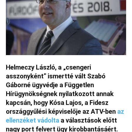
Helmeczy László, a „csengeri
asszonyként” ismertté vált Szabó
Gáborné ügyvédje a Független
Hírügynökségnek nyilatkozott annak
kapcsán, hogy Kósa Lajos, a Fidesz
országgyűlési képviselője az ATV-ben
az
ellenzéket vádolta
a választások előtt
nagy port felvert ügy kirobbantásáért.