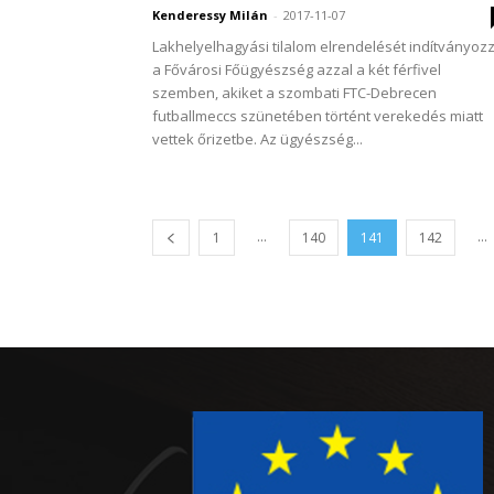
Kenderessy Milán
-
2017-11-07
Lakhelyelhagyási tilalom elrendelését indítványoz
a Fővárosi Főügyészség azzal a két férfivel
szemben, akiket a szombati FTC-Debrecen
futballmeccs szünetében történt verekedés miatt
vettek őrizetbe. Az ügyészség...
...
...
1
140
141
142