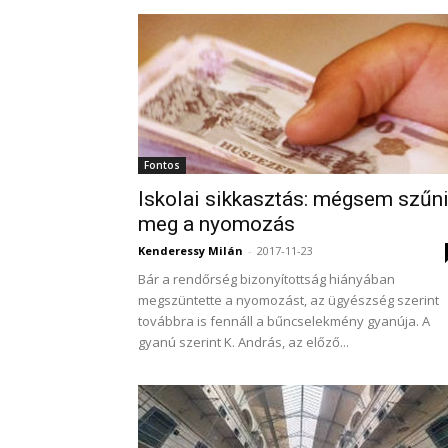
Fontos
Iskolai sikkasztás: mégsem szűn
meg a nyomozás
Kenderessy Milán
-
2017-11-23
Bár a rendőrség bizonyítottság hiányában
megszüntette a nyomozást, az ügyészség szerint
továbbra is fennáll a bűncselekmény gyanúja. A
gyanú szerint K. András, az előző...