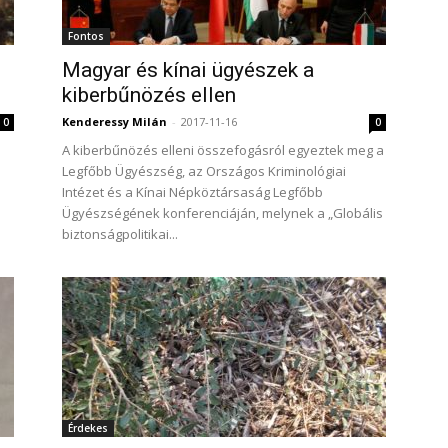
Fontos
Magyar és kínai ügyészek a
kiberbűnözés ellen
Kenderessy Milán
-
2017-11-16
0
0
A kiberbűnözés elleni összefogásról egyeztek meg a
Legfőbb Ügyészség, az Országos Kriminológiai
Intézet és a Kínai Népköztársaság Legfőbb
Ügyészségének konferenciáján, melynek a „Globális
biztonságpolitikai...
Érdekes