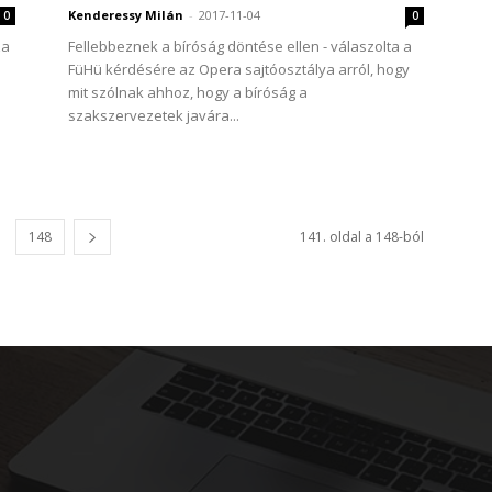
Kenderessy Milán
-
2017-11-04
0
0
za
Fellebbeznek a bíróság döntése ellen - válaszolta a
FüHü kérdésére az Opera sajtóosztálya arról, hogy
mit szólnak ahhoz, hogy a bíróság a
szakszervezetek javára...
148
141. oldal a 148-ból