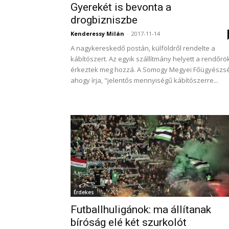
Gyerekét is bevonta a
drogbizniszbe
Kenderessy Milán
-
2017-11-14
A nagykereskedő postán, külföldről rendelte a
kábítószert. Az egyik szállítmány helyett a rendőrö
érkeztek meg hozzá. A Somogy Megyei Főügyészsé
ahogy írja, "jelentős mennyiségű kábítószerre...
Érdekes
Futballhuligánok: ma állítanak
bíróság elé két szurkolót