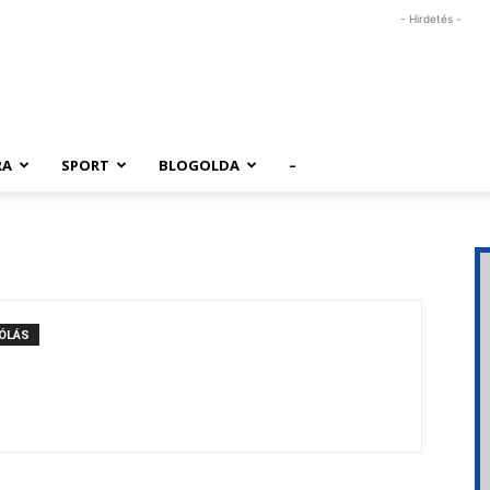
- Hirdetés -
RA
SPORT
BLOGOLDA
–
ÓLÁS