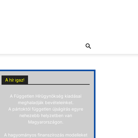
A hír igaz!
A Független Hírügynökség kiadásai
meghaladják bevételeinket.
A pártoktól független újságírás egyre
nehezebb helyzetben van
Magyarországon.
A hagyományos finanszírozás modelleket