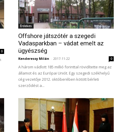
Érdekes
Offshore játszótér a szegedi
Vadasparkban – vádat emelt az
ügyészség
0
Kenderessy Milán
-
2017-11-22
0
n
A három vádlott 185 millió forinttal rövidítette meg az
államot és az Európai Uniót. Egy szegedi székhelyű
cég vezetője 2012. októberében kötött bérleti
szerződést a...