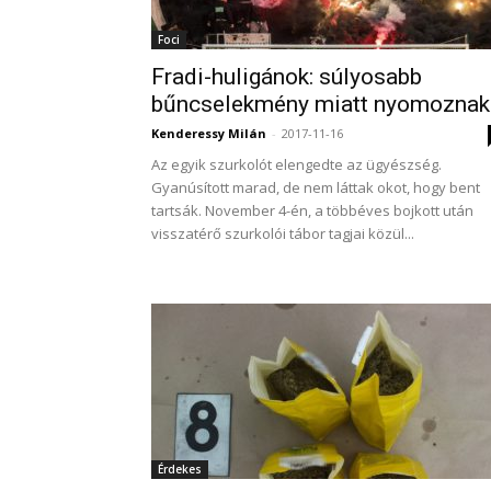
Foci
Fradi-huligánok: súlyosabb
bűncselekmény miatt nyomoznak
Kenderessy Milán
-
2017-11-16
Az egyik szurkolót elengedte az ügyészség.
Gyanúsított marad, de nem láttak okot, hogy bent
tartsák. November 4-én, a többéves bojkott után
visszatérő szurkolói tábor tagjai közül...
Érdekes