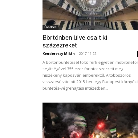
Érdekes
Börtönben ülve csalt ki
százezreket
Kenderessy Milán
-
2017-11-22
A börtönbüntetését töltő férfi egyetlen mobiltelefo
segítségével 355 ezer forintot szerzett meg
hiszékeny kaposvári emberektől. A többszörös
visszaeső vádlott 2015-ben egy Budapest környéki
büntetés-végrehajtási intézetben...