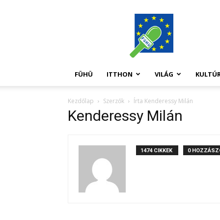
FüHü
FÜHÜ
ITTHON
VILÁG
KULTÚ
Kezdőlap
Szerzők
Írta Kenderessy Milán
Kenderessy Milán
1474 CIKKEK
0 HOZZÁSZ