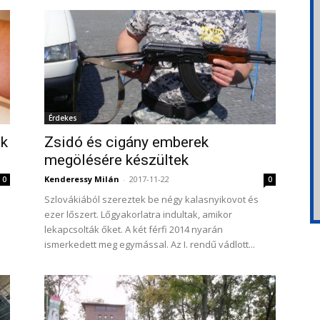
Érdekes
ik
Zsidó és cigány emberek
megölésére készültek
Kenderessy Milán
-
2017-11-22
0
0
Szlovákiából szereztek be négy kalasnyikovot és
ezer lőszert. Lőgyakorlatra indultak, amikor
lekapcsolták őket. A két férfi 2014 nyarán
ismerkedett meg egymással. Az I. rendű vádlott...