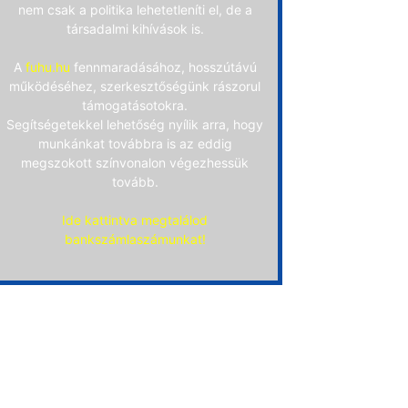
nem csak a politika lehetetleníti el, de a
társadalmi kihívások is.
A
fuhu.hu
fennmaradásához, hosszútávú
működéséhez, szerkesztőségünk rászorul
támogatásotokra.
Segítségetekkel lehetőség nyílik arra, hogy
munkánkat továbbra is az eddig
megszokott színvonalon végezhessük
tovább.
Ide kattintva megtalálod
bankszámlaszámunkat!