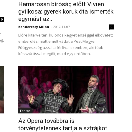
Hamarosan bíróság előtt Vivien
gyilkosa: gyerek koruk óta ismerték
egymást az...
0
Kenderessy Milán
-
2017-11-07
0
k
Előre kitervelten, különös kegyetlenséggel elkövetett
g,
emberölés miatt emelt vádat a Pest Megyei
Főügyészség azzal a férfival szemben, aki több
késszúrással megölt, majd egy erdőben...
Fontos
Az Opera továbbra is
törvénytelennek tartja a sztrájkot