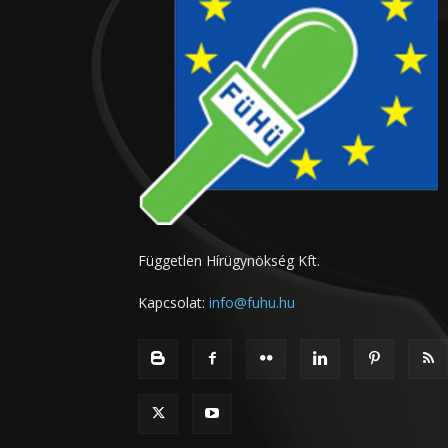
Független Hírügynökség Kft.
Kapcsolat:
info@fuhu.hu