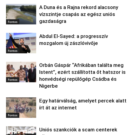
A Duna és a Rajna rekord alacsony
vízszintje csapás az egész uniós
gazdaságra
Fontos
Abdul El‑Sayed: a progresszív
mozgalom új zászlóvivője
Fontos
Orbán Gáspár “Afrikában találta meg
Istent”, ezért szállította őt hatszor is
honvédségi repülőgép Csádba és
Fontos
Nigerbe
Egy határválság, amelyet percek alatt
írt át az internet
Fontos
Uniós szankciók a scam centerek