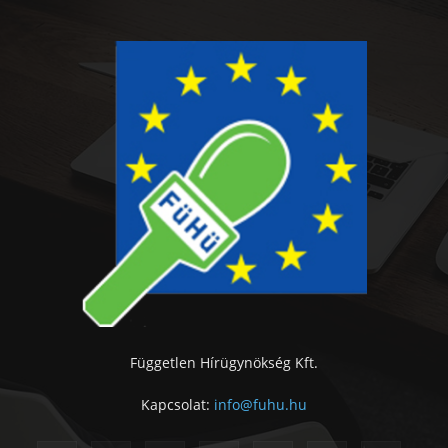
Független Hírügynökség Kft.
Kapcsolat:
info@fuhu.hu