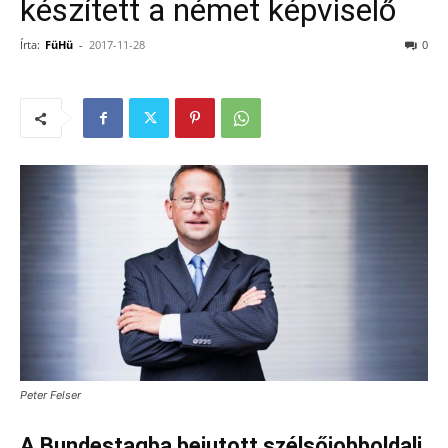
készített a német képviselő
Írta:
FüHü
-
2017-11-28
0
Peter Felser
A Bundestagba bejutott szélsőjobboldali