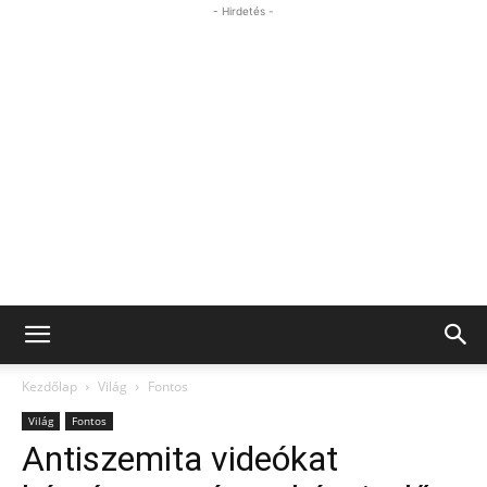
- Hirdetés -
Kezdőlap
Világ
Fontos
Világ
Fontos
Antiszemita videókat