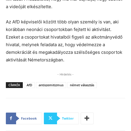
a videóját elkészítette.
Az AfD képviselői között több olyan személy is van, aki
korábban neonáci csoportokban fejtett ki aktivitást.
Ezeket a csoportokat hivatalból figyeli az alkotmányvédő
hivatal, melynek feladata az, hogy védelmezze a
demokráciát és megakadályozza szélsőséges csoportok
aktivitását Németországban.
- Hirdetés -
CÍMKÉK
AfD
antiszemitizmus
német választás
Facebook
Twitter