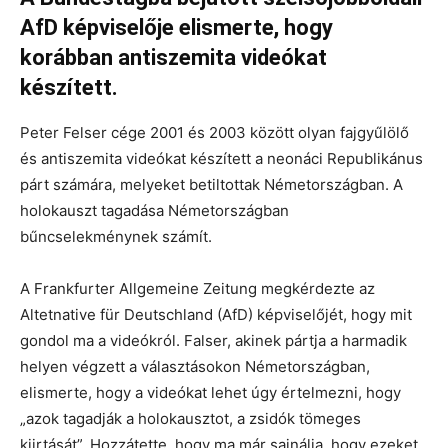
AfD képviselője elismerte, hogy
korábban antiszemita videókat
készített.
Peter Felser cége 2001 és 2003 között olyan fajgyűlölő
és antiszemita videókat készített a neonáci Republikánus
párt számára, melyeket betiltottak Németországban. A
holokauszt tagadása Németországban
bűncselekménynek számít.
A Frankfurter Allgemeine Zeitung megkérdezte az
Altetnative für Deutschland (AfD) képviselőjét, hogy mit
gondol ma a videókról. Falser, akinek pártja a harmadik
helyen végzett a választásokon Németországban,
elismerte, hogy a videókat lehet úgy értelmezni, hogy
„azok tagadják a holokausztot, a zsidók tömeges
kiirtását”. Hozzátette, hogy ma már sajnálja, hogy ezeket