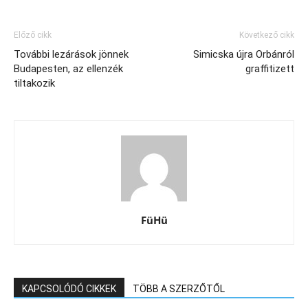
Előző cikk
Következő cikk
További lezárások jönnek
Simicska újra Orbánról
Budapesten, az ellenzék
graffitizett
tiltakozik
FüHü
KAPCSOLÓDÓ CIKKEK
TÖBB A SZERZŐTŐL