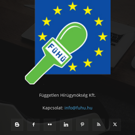
Független Hírügynökség Kft.
Kapcsolat:
info@fuhu.hu