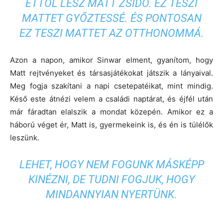
ETTŐL LESZ MATT ZSIDÓ. EZ TESZI
MATTET GYŐZTESSÉ. ÉS PONTOSAN
EZ TESZI MATTET AZ OTTHONOMMÁ.
Azon a napon, amikor Sinwar elment, gyanítom, hogy
Matt rejtvényeket és társasjátékokat játszik a lányaival.
Meg fogja szakítani a napi csetepatéikat, mint mindig.
Késő este átnézi velem a családi naptárat, és éjfél után
már fáradtan elalszik a mondat közepén. Amikor ez a
háború véget ér, Matt is, gyermekeink is, és én is túlélők
leszünk.
LEHET, HOGY NEM FOGUNK MÁSKÉPP
KINÉZNI, DE TUDNI FOGJUK, HOGY
MINDANNYIAN NYERTÜNK.