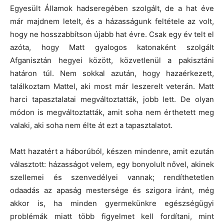
Egyesült Államok hadseregében szolgált, de a hat éve
már majdnem letelt, és a házasságunk feltétele az volt,
hogy ne hosszabbítson újabb hat évre. Csak egy év telt el
azóta, hogy Matt gyalogos katonaként szolgált
Afganisztán hegyei között, közvetlenül a pakisztáni
határon túl. Nem sokkal azután, hogy hazaérkezett,
találkoztam Mattel, aki most már leszerelt veterán. Matt
harci tapasztalatai megváltoztatták, jobb lett. De olyan
módon is megváltoztatták, amit soha nem érthetett meg
valaki, aki soha nem élte át ezt a tapasztalatot.
Matt hazatért a háborúból, készen mindenre, amit ezután
választott: házasságot velem, egy bonyolult nővel, akinek
szellemei és szenvedélyei vannak; rendíthetetlen
odaadás az apaság mestersége és szigora iránt, még
akkor is, ha minden gyermekünkre egészségügyi
problémák miatt több figyelmet kell fordítani, mint