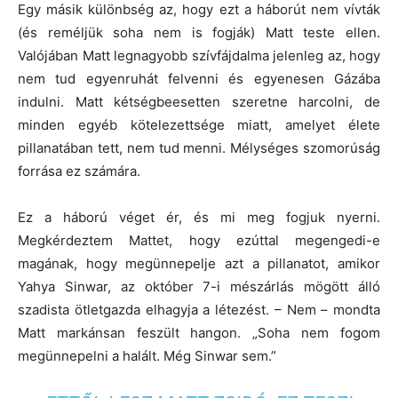
Egy másik különbség az, hogy ezt a háborút nem vívták
(és reméljük soha nem is fogják) Matt teste ellen.
Valójában Matt legnagyobb szívfájdalma jelenleg az, hogy
nem tud egyenruhát felvenni és egyenesen Gázába
indulni. Matt kétségbeesetten szeretne harcolni, de
minden egyéb kötelezettsége miatt, amelyet élete
pillanatában tett, nem tud menni. Mélységes szomorúság
forrása ez számára.
Ez a háború véget ér, és mi meg fogjuk nyerni.
Megkérdeztem Mattet, hogy ezúttal megengedi-e
magának, hogy megünnepelje azt a pillanatot, amikor
Yahya Sinwar, az október 7-i mészárlás mögött álló
szadista ötletgazda elhagyja a létezést. – Nem – mondta
Matt markánsan feszült hangon. „Soha nem fogom
megünnepelni a halált. Még Sinwar sem.”