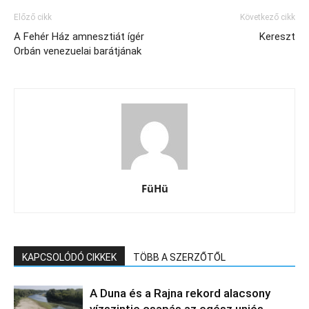
Előző cikk
Következő cikk
A Fehér Ház amnesztiát ígér
Kereszt
Orbán venezuelai barátjának
FüHü
KAPCSOLÓDÓ CIKKEK
TÖBB A SZERZŐTŐL
A Duna és a Rajna rekord alacsony