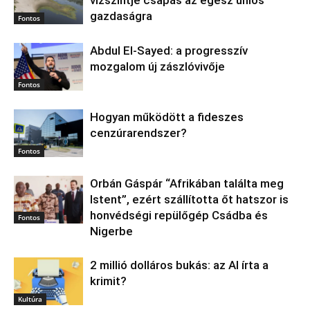
vízszintje csapás az egész uniós
gazdaságra
Fontos
Abdul El‑Sayed: a progresszív
mozgalom új zászlóvivője
Fontos
Hogyan működött a fideszes
cenzúrarendszer?
Fontos
Orbán Gáspár “Afrikában találta meg
Istent”, ezért szállította őt hatszor is
honvédségi repülőgép Csádba és
Fontos
Nigerbe
2 millió dolláros bukás: az AI írta a
krimit?
Kultúra