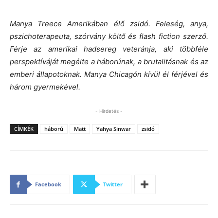
Manya Treece Amerikában élő zsidó. Feleség, anya,
pszichoterapeuta, szórvány költő és flash fiction szerző.
Férje az amerikai hadsereg veteránja, aki többféle
perspektíváját megélte a háborúnak, a brutalitásnak és az
emberi állapotoknak. Manya Chicagón kívül él férjével és
három gyermekével.
- Hirdetés -
CÍMKÉK
háború
Matt
Yahya Sinwar
zsidó
Facebook
Twitter