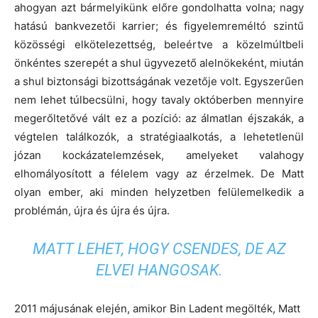
ahogyan azt bármelyikünk előre gondolhatta volna; nagy
hatású bankvezetői karrier; és figyelemreméltó szintű
közösségi elkötelezettség, beleértve a közelmúltbeli
önkéntes szerepét a shul ügyvezető alelnökeként, miután
a shul biztonsági bizottságának vezetője volt. Egyszerűen
nem lehet túlbecsülni, hogy tavaly októberben mennyire
megerőltetővé vált ez a pozíció: az álmatlan éjszakák, a
végtelen találkozók, a stratégiaalkotás, a lehetetlenül
józan kockázatelemzések, amelyeket valahogy
elhomályosított a félelem vagy az érzelmek. De Matt
olyan ember, aki minden helyzetben felülemelkedik a
problémán, újra és újra és újra.
MATT LEHET, HOGY CSENDES, DE AZ
ELVEI HANGOSAK.
2011 májusának elején, amikor Bin Ladent megölték, Matt