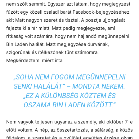
nem szólt semmit. Egyszer azt láttam, hogy megjegyzést
fűzött egy közeli családi barát Facebook-bejegyzéséhez,
akit Matt nagyon szeret és tisztel. A posztja ujjongását
fejezte ki a hír miatt, Matt pedig megjegyezte, ami
ritkaság volt számára, hogy nem hajlandó megünnepelni
Bin Laden halálát. Matt megjegyzése durvának,
szigorúnak és ítélkezőnek tűnt számomra.
Megkérdeztem, miért írta.
„SOHA NEM FOGOM MEGÜNNEPELNI
SENKI HALÁLÁT” – MONDTA NEKEM.
„EZ A KÜLÖNBSÉG KÖZTEM ÉS
OSZAMA BIN LADEN KÖZÖTT.”
Nem vagyok teljesen ugyanaz a személy, aki október 7-e
előtt voltam. A nép, az összetartozás, a sáfárság, a közös
fájdalom, a szeretet és a gyűlölet együttes érzése olyan