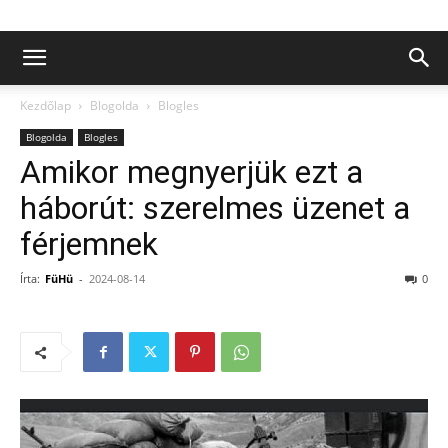
Kezdőlap
Blogolda
Blogles
Blogolda
Blogles
Amikor megnyerjük ezt a
háborút: szerelmes üzenet a
férjemnek
Írta:
FüHü
-
2024-08-14
0