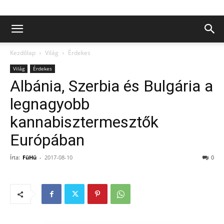
Kezdőlap
Világ
Érdekes
Világ
Érdekes
Albánia, Szerbia és Bulgária a
legnagyobb
kannabisztermesztők
Európában
Írta:
FüHü
-
2017-08-10
0