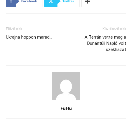
Facebook
Twitter
Előző cikk
Következő cikk
Ukrajna hoppon marad…
A Terrán vette meg a
Dunántúli Napló volt
székházát
FüHü