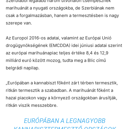
Szerbiából legalább három útvonalon csempésznek
marihuánát a nyugati országokba, de Szerbiának nem
csak a forgalmazásban, hanem a termesztésben is nagy
szerepe van.
Az Europol 2016-os adatai, valamint az Európai Unió
drogügynökségének (EMCDDA) idei júniusi adatai szerint
az európai marihuánapiac teljes értéke 8,4 és 12,9
milliárd euró között mozog, tudta meg a Blic című
belgrádi napilap.
„Európában a kannabiszt főként zárt térben termesztik,
ritkán termesztik a szabadban. A marihuánát főként a
hazai piacokon vagy a környező országokban árusítják,
ritkán viszik messzebbre.
EURÓPÁBAN A LEGNAGYOBB