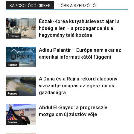
KAPCSOLÓDÓ CIKKEK
TÖBB A SZERZŐTŐL
Észak‑Korea kutyahúslevest ajánl a
hőség ellen – a propaganda és a
hagyomány találkozása
Érdekes
Adieu Palantir – Európa nem akar az
amerikai informatikától függeni
Fontos
A Duna és a Rajna rekord alacsony
vízszintje csapás az egész uniós
gazdaságra
Fontos
Abdul El‑Sayed: a progresszív
mozgalom új zászlóvivője
Fontos