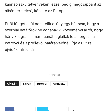
kannabisz-ültetvényeken, ezzel pedig megcsappant az
albán termelés”, közölte az Europol.
Ettől függetlenül nem telik el úgy egy hét sem, hogy a
szerbiai határőrök ne adnának ki közleményt arról, hogy
hány kilogramm marihuánát foglaltak le a horgosi, a
batrovci és a preševói határátkelőnél, írja a 012.rs
újvidéki hírportál.
- Hirdetés -
CÍMKÉK
Balkán
Europol
kannabisz