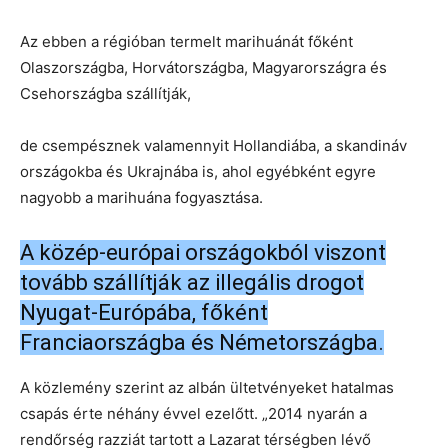
Az ebben a régióban termelt marihuánát főként
Olaszországba, Horvátországba, Magyarországra és
Csehországba szállítják,
de csempésznek valamennyit Hollandiába, a skandináv
országokba és Ukrajnába is, ahol egyébként egyre
nagyobb a marihuána fogyasztása.
A közép-európai országokból viszont
tovább szállítják az illegális drogot
Nyugat-Európába, főként
Franciaországba és Németországba.
A közlemény szerint az albán ültetvényeket hatalmas
csapás érte néhány évvel ezelőtt. „2014 nyarán a
rendőrség razziát tartott a Lazarat térségben lévő