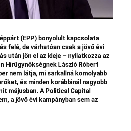
Néppárt (EPP) bonyolult kapcsolata
ás felé, de várhatóan csak a jövő évi
s után jön el az ideje – nyilatkozza az
en Hírügynökségnek László Róbert
er nem látja, mi sarkallná komolyabb
erőket, és minden korábbinál nagyobb
t májusban. A Political Capital
sem, a jövő évi kampányban sem az
.