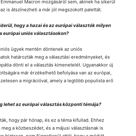
g Emmanuel Macron mozgásáról sem, akinek ha sikerül
z is átszínezheti a már jól megszokott palettát.
derül, hogy a hazai és az európai választók milyen
s európai uniós választásokon?
 uniós ügyek mentén döntenek az uniós
amatok határozták meg a választási eredményeket, és
mpátia dönti el a választás kimenetelét. Ugyanakkor új
tottságára már érzékelhető befolyása van az európai,
szetesen a migrációval, amely a legtöbb populista erő
g lehet az európai választás központi témája?
, hogy pár hónap, és ez a téma kifullad. Ehhez
meg a közbeszédet, és a májusi választásnak is
 biztosan, nem függetlenül attól, hogy a médiát