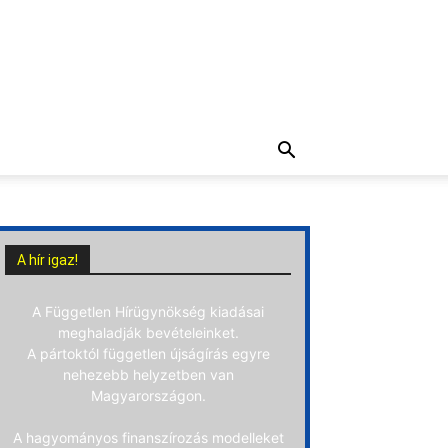
A hír igaz!
A Független Hírügynökség kiadásai
meghaladják bevételeinket.
A pártoktól független újságírás egyre
nehezebb helyzetben van
Magyarországon.
A hagyományos finanszírozás modelleket