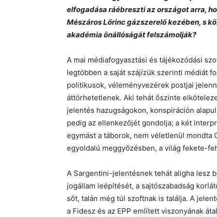
elfogadása ráébreszti az országot arra, ho
Mészáros Lőrinc gázszerelő kezében, s közb
akadémia önállóságát felszámolják?
A mai médiafogyasztási és tájékozódási szok
legtöbben a saját szájízük szerinti médiát 
politikusok, véleményvezérek postjai jele
áttörhetetlenek. Aki tehát őszinte elkötelez
jelentés hazugságokon, konspiráción alapul,
pedig az ellenkezőjét gondolja; a két interp
egymást a táborok, nem véletlenül mondta Or
egyoldalú meggyőzésben, a világ fekete-fe
A Sargentini-jelentésnek tehát aligha lesz 
jogállam leépítését, a sajtószabadság korlá
sőt, talán még túl szoftnak is találja. A jel
a Fidesz és az EPP említett viszonyának áta