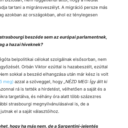
dja tartani a migránsveszélyt. A migráció persze más
lag azokban az országokban, ahol ez ténylegesen
v strasbourgi beszéde sem az európai parlamentnek,
ag a hazai híveknek?
égóta belpolitikai célokat szolgálnak elsősorban, nem
yőzését. Orbán Viktor ezúttal is hazabeszélt, ezúttal
Nem sokkal a beszéd elhangzása után már kész is volt
tő meg)
azzal a szöveggel, hogy
„NÉZD MEG: Így állt ki
zonnal rá is tették a hirdetést, vélhetően a saját és a
kra targetálva, és néhány óra alatt több százezres
ábbi strasbourgi megnyilvánulásaival is, de a
jutnak el a saját választóihoz.
het, hogy ha más nem, de a Sargentini-jelentés