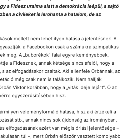
gy a Fidesz uralma alatt a demokrácia leépül, a sajtó
en a civileket is lerohanta a hatalom, de az
ások mellett nem lehet ilyen hatása a jelentésnek. A
fogyasztják, a Facebookon csak a számukra szimpatikus
nnek meg. A „buborékok” falai egyre keményebbek,
ettje a Fidesznek, annak kétsége sincs afelől, hogy a
 s az elfogadásakor csaltak. Aki ellenfele Orbánnak, az
retáció még csak nem is találkozik. Nem hallják
bán Viktor korábban, hogy a „viták ideje lejárt”. Ő az
hérre egyszerűsítésében hisz.
bármilyen véleményformáló hatása, hisz aki érzékeli a
tozását stb., annak nincs sok újdonság az irományban,
entés elfogadásának azért van mégis óriási jelentősége –
lakulásán túl –, mert Orbán először vesztett komolyabb