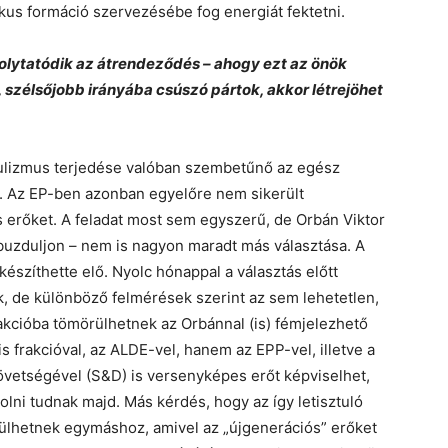
kus formáció szervezésébe fog energiát fektetni.
folytatódik az átrendeződés – ahogy ezt az önök
a, szélsőjobb irányába csúszó pártok, akkor létrejöhet
pulizmus terjedése valóban szembetűnő az egész
. Az EP-ben azonban egyelőre nem sikerült
erőket. A feladat most sem egyszerű, de Orbán Viktor
buzduljon – nem is nagyon maradt más választása. A
 készíthette elő. Nyolc hónappal a választás előtt
, de különböző felmérések szerint az sem lehetetlen,
kcióba tömörülhetnek az Orbánnal (is) fémjelezhető
is frakcióval, az ALDE-vel, hanem az EPP-vel, illetve a
övetségével (S&D) is versenyképes erőt képviselhet,
lni tudnak majd. Más kérdés, hogy az így letisztuló
erülhetnek egymáshoz, amivel az „újgenerációs” erőket