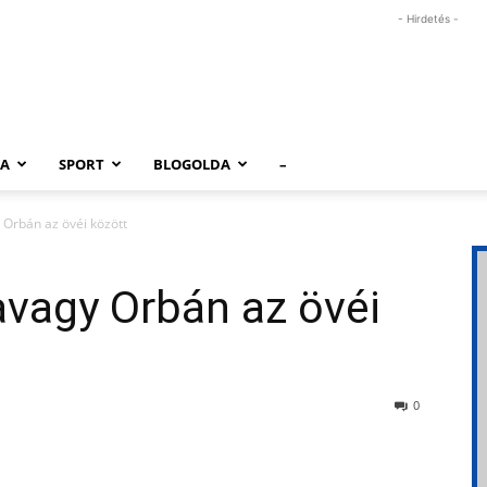
- Hirdetés -
RA
SPORT
BLOGOLDA
–
Orbán az övéi között
avagy Orbán az övéi
0