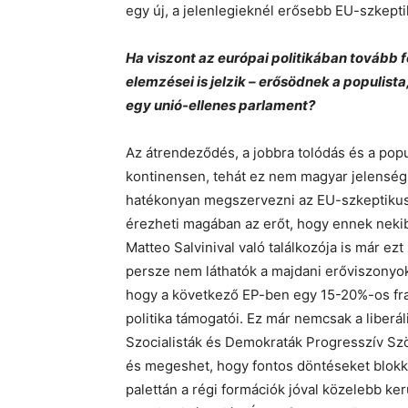
egy új, a jelenlegieknél erősebb EU-szkepti
Ha viszont az európai politikában tovább 
elemzései is jelzik – erősödnek a populist
egy unió-ellenes parlament?
Az átrendeződés, a jobbra tolódás és a po
kontinensen, tehát ez nem magyar jelenség
hatékonyan megszervezni az EU-szkeptikus 
érezheti magában az erőt, hogy ennek neki
Matteo Salvinival való találkozója is már ezt
persze nem láthatók a majdani erőviszonyok
hogy a következő EP-ben egy 15-20%-os fra
politika támogatói. Ez már nemcsak a liberál
Szocialisták és Demokraták Progresszív Sz
és megeshet, hogy fontos döntéseket blokko
palettán a régi formációk jóval közelebb k