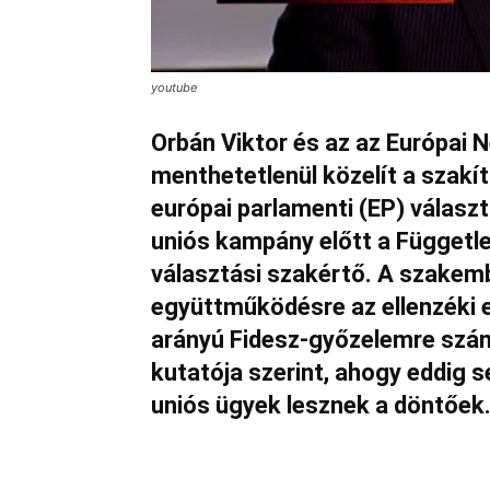
youtube
Orbán Viktor és az az Európai 
menthetetlenül közelít a szakít
európai parlamenti (EP) választá
uniós kampány előtt a Függetl
választási szakértő. A szakemb
együttműködésre az ellenzéki 
arányú Fidesz-győzelemre számí
kutatója szerint, ahogy eddig 
uniós ügyek lesznek a döntőek