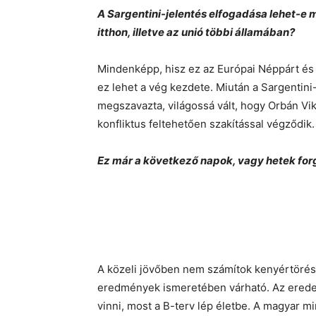
A Sargentini-jelentés elfogadása lehet-e
itthon, illetve az unió többi államában?
Mindenképp, hisz ez az Európai Néppárt és 
ez lehet a vég kezdete. Miután a Sargentini
megszavazta, világossá vált, hogy Orbán Vik
konfliktus feltehetően szakítással végződik.
Ez már a következő napok, vagy hetek fo
A közeli jövőben nem számítok kenyértörésr
eredmények ismeretében várható. Az eredeti
vinni, most a B-terv lép életbe. A magyar 