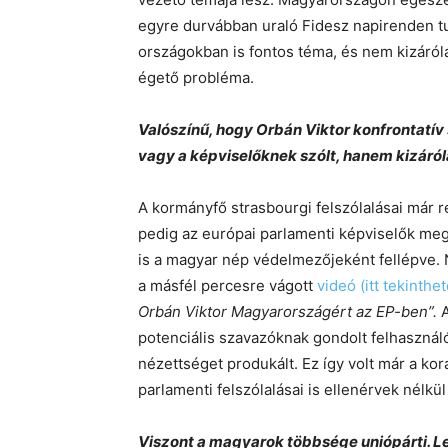
egyre durvábban uraló Fidesz napirenden tu
országokban is fontos téma, és nem kizáró
égető probléma.
Valószínű, hogy Orbán Viktor konfrontatí
vagy a képviselőknek szólt, hanem kizáról
A kormányfő strasbourgi felszólalásai már r
pedig az európai parlamenti képviselők megg
is a magyar nép védelmezőjeként fellépve. 
a másfél percesre vágott
videó (itt tekinthe
Orbán Viktor Magyarországért az EP-ben”.
A
potenciális szavazóknak gondolt felhasználó
nézettséget produkált. Ez így volt már a kor
parlamenti felszólalásai is ellenérvek nélkül 
Viszont a magyarok többsége uniópárti. Le