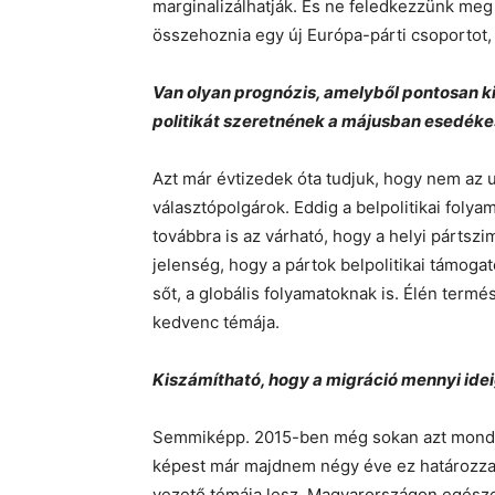
marginalizálhatják. És ne feledkezzünk me
összehoznia egy új Európa-párti csoportot, a
Van olyan prognózis, amelyből pontosan ki
politikát szeretnének a májusban esedéke
Azt már évtizedek óta tudjuk, hogy nem az
választópolgárok. Eddig a belpolitikai foly
továbbra is az várható, hogy a helyi pártszi
jelenség, hogy a pártok belpolitikai támoga
sőt, a globális folyamatoknak is. Élén termé
kedvenc témája.
Kiszámítható, hogy a migráció mennyi idei
Semmiképp. 2015-ben még sokan azt mondták
képest már majdnem négy éve ez határozza 
vezető témája lesz. Magyarországon egészen