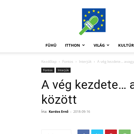
FüHü
FÜHÜ
ITTHON
VILÁG
KULTÚ
Kezdőlap
Fontos
Interjúk
A vég kezdete… avagy 
Fontos
Interjúk
A vég kezdete… 
között
Írta:
Kardos Ernő
-
2018-09-16