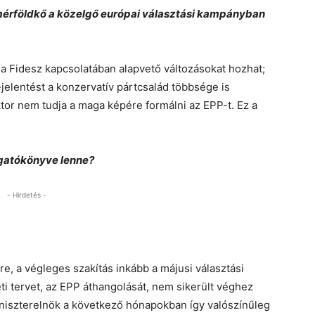
 mérföldkő a közelgő európai választási kampányban
a Fidesz kapcsolatában alapvető változásokat hozhat;
-jelentést a konzervatív pártcsalád többsége is
tor nem tudja a maga képére formálni az EPP-t. Ez a
rgatókönyve lenne?
- Hirdetés -
e, a végleges szakítás inkább a májusi választási
 tervet, az EPP áthangolását, nem sikerült véghez
miniszterelnök a következő hónapokban így valószínűleg