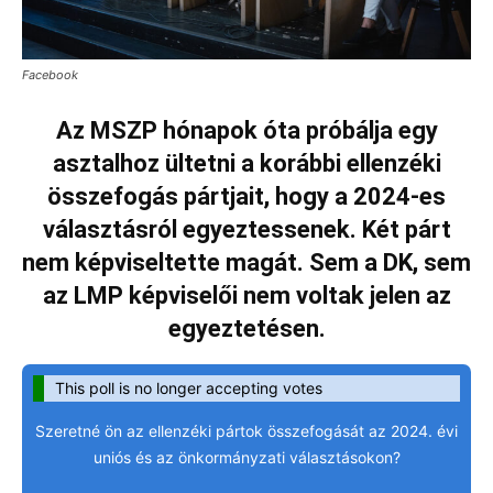
Facebook
Az MSZP hónapok óta próbálja egy
asztalhoz ültetni a korábbi ellenzéki
összefogás pártjait, hogy a 2024-es
választásról egyeztessenek. Két párt
nem képviseltette magát. Sem a DK, sem
az LMP képviselői nem voltak jelen az
egyeztetésen.
This poll is no longer accepting votes
Szeretné ön az ellenzéki pártok összefogását az 2024. évi
uniós és az önkormányzati választásokon?