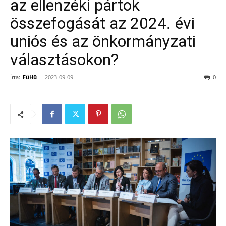
az ellenzéki pártok
összefogását az 2024. évi
uniós és az önkormányzati
választásokon?
Írta:
FüHü
-
2023-09-09
0