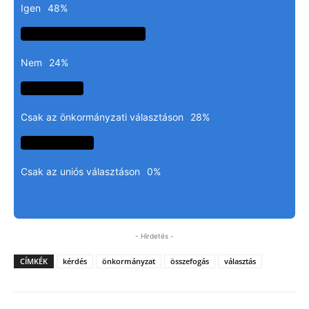
Igen
48%
Nem
24%
Csak az önkormányzati választáson
28%
Csak az uniós választáson
0%
- Hirdetés -
CÍMKÉK
kérdés
önkormányzat
összefogás
választás