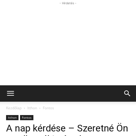
- Hirdetés -
Kezdőlap
Itthon
Fontos
Itthon
Fontos
A nap kérdése – Szeretné Ön