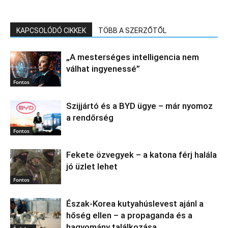
KAPCSOLÓDÓ CIKKEK
TÖBB A SZERZŐTŐL
„A mesterséges intelligencia nem
válhat ingyenessé”
Fontos
Szijjártó és a BYD ügye – már nyomoz
a rendőrség
Fontos
Fekete özvegyek – a katona férj halála
jó üzlet lehet
Fontos
Észak‑Korea kutyahúslevest ajánl a
hőség ellen – a propaganda és a
hagyomány találkozása