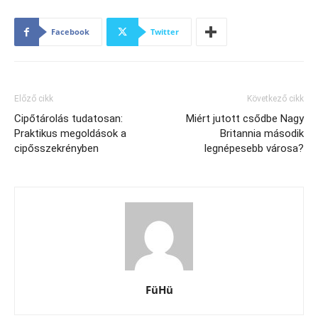
Facebook
Twitter
Előző cikk
Következő cikk
Cipőtárolás tudatosan:
Miért jutott csődbe Nagy
Praktikus megoldások a
Britannia második
cipősszekrényben
legnépesebb városa?
FüHü