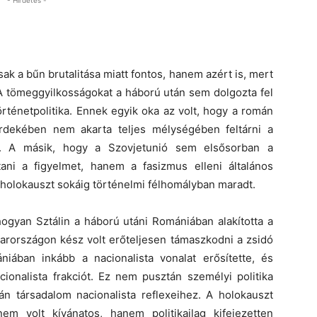
- Hirdetés -
 a bűn brutalitása miatt fontos, hanem azért is, mert
. A tömeggyilkosságokat a háború után sem dolgozta fel
ténetpolitika. Ennek egyik oka az volt, hogy a román
érdekében nem akarta teljes mélységében feltárni a
t. A másik, hogy a Szovjetunió sem elsősorban a
ítani a figyelmet, hanem a fasizmus elleni általános
ai holokauszt sokáig történelmi félhomályban maradt.
ahogyan Sztálin a háború utáni Romániában alakította a
arországon kész volt erőteljesen támaszkodni a zsidó
ában inkább a nacionalista vonalat erősítette, és
cionalista frakciót. Ez nem pusztán személyi politika
n társadalom nacionalista reflexeihez. A holokauszt
 volt kívánatos, hanem politikailag kifejezetten