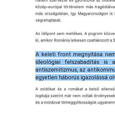
hanem szervezte és gyorsította az öldöklé
közép-európai történelem más tragédiáiva
más országokban, így Magyarországon is l
végrehajtását.
Az időpont sem mellékes. A pogrom közvet
ki, amikor Románia lelkesen csatlakozott a 
A keleti front megnyitása ne
ideológiai felszabadítás is 
antiszemitizmus, az antikommu
egyetlen háborús igazolássá ol
A zsidókat és a romákat a belső ellensé
logikája szerint már nem voltak érvényesek
és a moldovai tömeggyilkosságok ugyanenne