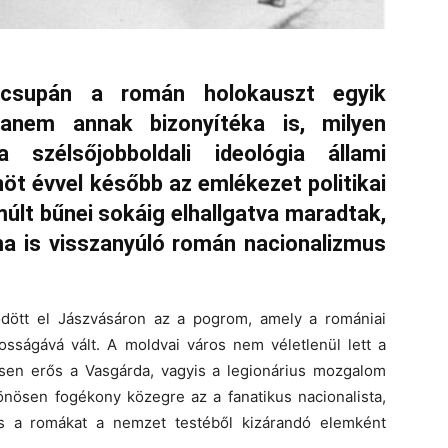
csupán a román holokauszt egyik
hanem annak bizonyítéka is, milyen
 szélsőjobboldali ideológia állami
nöt évvel később az emlékezet politikai
últ bűnei sokáig elhallgatva maradtak,
a is visszanyúló román nacionalizmus
ődött el Jászvásáron az a pogrom, amely a romániai
osságává vált. A moldvai város nem véletlenül lett a
nösen erős a Vasgárda, vagyis a legionárius mozgalom
ülönösen fogékony közegre az a fanatikus nacionalista,
és a romákat a nemzet testéből kizárandó elemként