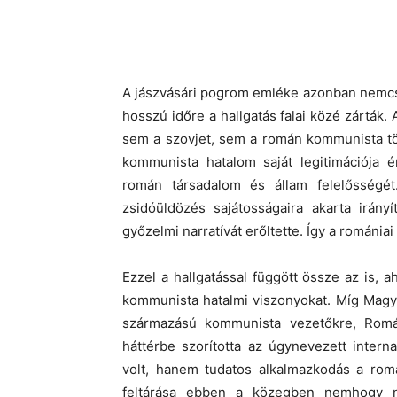
A jászvásári pogrom emléke azonban nemcsak
hosszú időre a hallgatás falai közé zárták
sem a szovjet, sem a román kommunista tör
kommunista hatalom saját legitimációja 
román társadalom és állam felelősségé
zsidóüldözés sajátosságaira akarta irány
győzelmi narratívát erőltette. Így a románi
Ezzel a hallgatással függött össze az is, 
kommunista hatalmi viszonyokat. Míg Magy
származású kommunista vezetőkre, Románi
háttérbe szorította az úgynevezett interna
volt, hanem tudatos alkalmazkodás a romá
feltárása ebben a közegben nemhogy nem