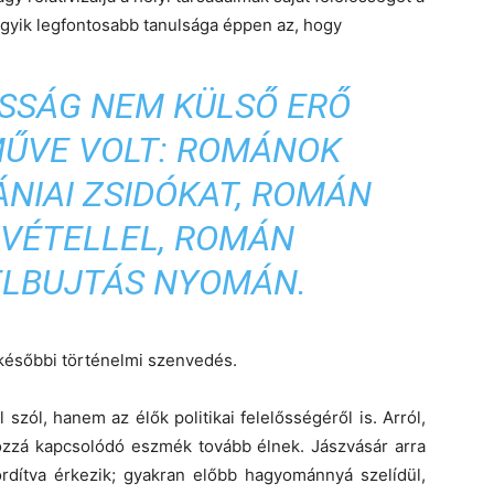
gyik legfontosabb tanulsága éppen az, hogy
SSÁG NEM KÜLSŐ ERŐ
MŰVE VOLT: ROMÁNOK
NIAI ZSIDÓKAT, ROMÁN
ZVÉTELLEL, ROMÁN
FELBUJTÁS NYOMÁN.
 későbbi történelmi szenvedés.
szól, hanem az élők politikai felelősségéről is. Arról,
ozzá kapcsolódó eszmék tovább élnek. Jászvásár arra
rdítva érkezik; gyakran előbb hagyománnyá szelídül,