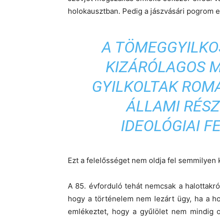
holokausztban. Pedig a jászvásári pogrom e
A TÖMEGGYILKO
KIZÁRÓLAGOS 
GYILKOLTAK ROMÁ
ÁLLAMI RÉS
IDEOLÓGIAI 
Ezt a felelősséget nem oldja fel semmilyen
A 85. évforduló tehát nemcsak a halottakról 
hogy a történelem nem lezárt ügy, ha a h
emlékeztet, hogy a gyűlölet nem mindig o