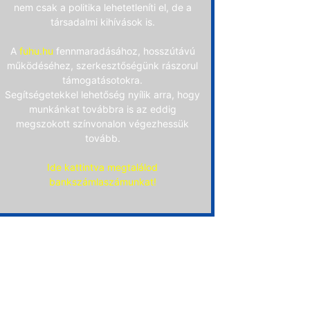
nem csak a politika lehetetleníti el, de a
társadalmi kihívások is.
A
fuhu.hu
fennmaradásához, hosszútávú
működéséhez, szerkesztőségünk rászorul
támogatásotokra.
Segítségetekkel lehetőség nyílik arra, hogy
munkánkat továbbra is az eddig
megszokott színvonalon végezhessük
tovább.
Ide kattintva megtalálod
bankszámlaszámunkat!