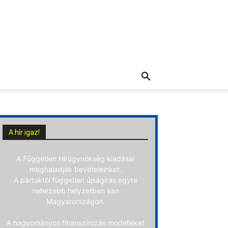
A hír igaz!
A Független Hírügynökség kiadásai
meghaladják bevételeinket.
A pártoktól független újságírás egyre
nehezebb helyzetben van
Magyarországon.
A hagyományos finanszírozás modelleket