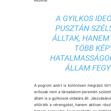
kezelte.
A GYILKOS ID
PUSZTÁN SZÉL
ÁLLTAK, HANEM
TÖBB KÉPV
HATALMASSÁGOK
ÁLLAM FEGYV
A pogrom azért is különösen megrázó törté
erőszak nem a társadalom peremén születik
állam is a gyilkosok oldalára áll. Jászvás
eltűrték a vérengzést, hanem aktívan rés