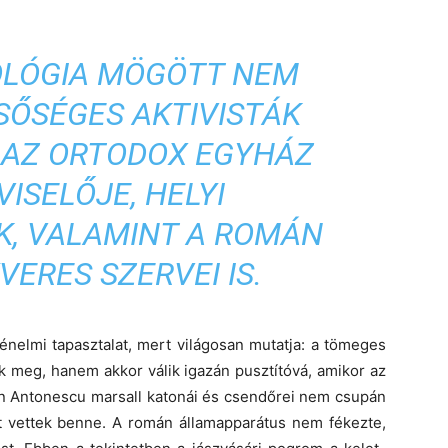
EOLÓGIA MÖGÖTT NEM
SŐSÉGES AKTIVISTÁK
 AZ ORTODOX EGYHÁZ
ISELŐJE, HELYI
, VALAMINT A ROMÁN
ERES SZERVEI IS.
nelmi tapasztalat, mert világosan mutatja: a tömeges
 meg, hanem akkor válik igazán pusztítóvá, amikor az
áron Antonescu marsall katonái és csendőrei nem csupán
zt vettek benne. A román államapparátus nem fékezte,