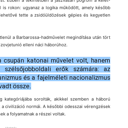
st. Ebben a tekintetben a jászvásári pogrom a kelet-
l is rokon: ugyanaz a logika működött, amely később
ehetővé tette a zsidóüldözések gépies és kegyetlen
lenül a Barbarossa-hadművelet megindítása után tört
Szovjetunió elleni náci háborúhoz.
m csupán katonai művelet volt, hanem
a szélsőjobboldali erők számára: az
nizmus és a fajelméleti nacionalizmus
vadt össze.
g kategóriájába sorolták, akikkel szemben a háború
 a civilizáció normái. A későbbi odesszai vérengzések
k a folyamatnak a részei voltak.