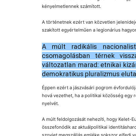
kényelmetlennek számított.
A történetnek ezért van közvetlen jelenide
szakított egyértelműen a legionárius hagyo
A múlt radikális nacionalist
csomagolásban térnek vissz
változatlan marad: etnikai kizá
demokratikus pluralizmus eluta
Éppen ezért a jászvásári pogrom évforduló
hová vezethet, ha a politikai közösség egy 
nyelvét.
A múlt feldolgozását nehezíti, hogy Kelet-
összefonódik az aktuálpolitikai identitásh
szovjet megszállás emléke sokszor elfedi vag