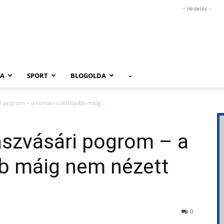
- Hirdetés -
RA
SPORT
BLOGOLDA
–
ári pogrom – a román szélsőjobb máig...
jászvásári pogrom – a
b máig nem nézett
0