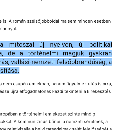
je is. A román szélsőjobboldal ma sem minden esetben
mánnyal.
a mítoszai új nyelven, új politikai
a, de a történelmi magjuk gyakran
rás, vallási-nemzeti felsőbbrendűség, a
sítása.
ja nem csupán emléknap, hanem figyelmeztetés is arra,
része újra elfogadhatónak kezdi tekinteni a kirekesztés
Európában a történelmi emlékezet szinte mindig
arcokkal. A kommunizmus bűnei, a nemzeti sérelmek, a
y relativizálja a helyi társadalmak saját felelősségét a