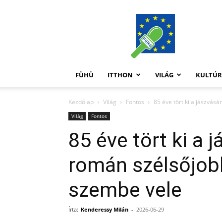
FüHü
FÜHÜ
ITTHON
VILÁG
KULTÚ
Kezdőlap
Világ
Fontos
85 éve tört ki a jászvás
Világ
Fontos
85 éve tört ki a 
román szélsőjob
szembe vele
Írta:
Kenderessy Milán
-
2026-06-29