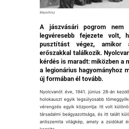
Mazsihisz
A jászvásári pogrom nem 
legvéresebb fejezete volt, 
pusztítást végez, amikor a
erőszakkal találkozik. Nyolcva
kérdés is maradt: miközben a m
a legionárius hagyományhoz m
új formában él tovább.
Nyolcvanöt éve, 1941. június 28-án kezd
holokauszt egyik legsúlyosabb tömeggyilk
vérengzés egyik központja: itt volt külö
társadalmi beágyazottsága, és itt talált k
antiszemita világkép, amely a zsidókat 