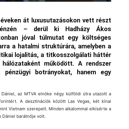
 éveken át luxusutazásokon vett részt
pénzén – derül ki Hadházy Ákos
zonban jóval túlmutat egy költséges
arra a hatalmi struktúrára, amelyben a
kai lojalitás, a titkosszolgálati háttér
 hálózataként működött. A rendszer
 pénzügyi botrányokat, hanem egy
Dániel, az MTVA elnöke négy külföldi útra utazott a
orintért. A desztinációk között Las Vegas, két kínai
int Vietnam szerepelt. Minden alkalommal elkísérte a
 Dániel barátnője volt.