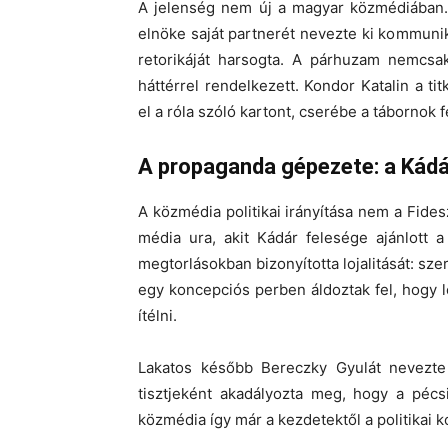
A jelenség nem új a magyar közmédiában.
elnöke saját partnerét nevezte ki kommun
retorikáját harsogta. A párhuzam nemcsa
háttérrel rendelkezett. Kondor Katalin a ti
el a róla szóló kartont, cserébe a tábornok 
A propaganda gépezete: a Kádá
A közmédia politikai irányítása nem a Fide
média ura, akit Kádár felesége ajánlott 
megtorlásokban bizonyította lojalitását: sze
egy koncepciós perben áldoztak fel, hogy le
ítélni.
Lakatos később Bereczky Gyulát nevezte
tisztjeként akadályozta meg, hogy a pécs
közmédia így már a kezdetektől a politikai k