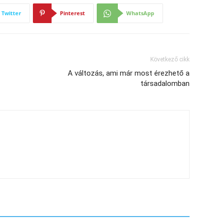
Twitter
Pinterest
WhatsApp
Következő cikk
A változás, ami már most érezhető a
társadalomban