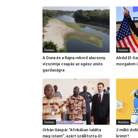
Fontos
Fontos
A Duna és a Rajna rekord alacsony
Abdul El‑Sa
vízszintje csapás az egész uniós
mozgalom új
gazdaságra
Fontos
Kultúra
Orbán Gáspár “Afrikában találta
2 millió dol
meg Istent”, ezért szállította őt
krimit?