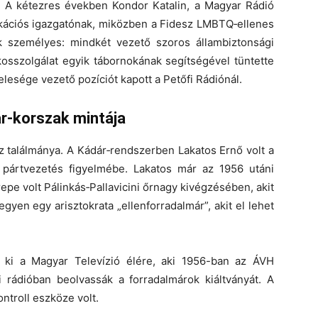
 A kétezres években Kondor Katalin, a Magyar Rádió
ikációs igazgatónak, miközben a Fidesz LMBTQ‑ellenes
k személyes: mindkét vezető szoros állambiztonsági
tkosszolgálat egyik tábornokának segítségével tüntette
felesége vezető pozíciót kapott a Petőfi Rádiónál.
r‑korszak mintája
sz találmánya. A Kádár‑rendszerben Lakatos Ernő volt a
a pártvezetés figyelmébe. Lakatos már az 1956 utáni
repe volt Pálinkás‑Pallavicini őrnagy kivégzésében, akit
gyen egy arisztokrata „ellenforradalmár”, akit el lehet
 ki a Magyar Televízió élére, aki 1956-ban az ÁVH
i rádióban beolvassák a forradalmárok kiáltványát. A
ontroll eszköze volt.