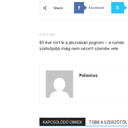
Facebook
Share
Előző cikk
85 éve tört ki a jászvásári pogrom – a román
szélsőjobb máig nem nézett szembe vele
Polonius
KAPCSOLÓDÓ CIKKEK
TÖBB A SZERZŐTŐL