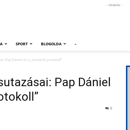
- Hirdetés -
RA
SPORT
BLOGOLDA
–
i: Pap Dániel és a „barátnői protokoll”
utazásai: Pap Dániel
otokoll”
0