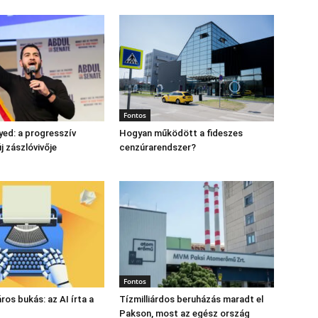
Fontos
yed: a progresszív
Hogyan működött a fideszes
 zászlóvivője
cenzúrarendszer?
Fontos
láros bukás: az AI írta a
Tízmilliárdos beruházás maradt el
Pakson, most az egész ország