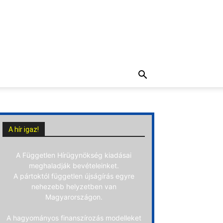
A hír igaz!
A Független Hírügynökség kiadásai
meghaladják bevételeinket.
A pártoktól független újságírás egyre
nehezebb helyzetben van
Magyarországon.
A hagyományos finanszírozás modelleket