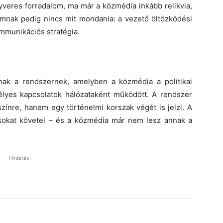
yveres forradalom, ma már a közmédia inkább relikvia,
omnak pedig nincs mit mondania: a vezető öltözködési
ommunikációs stratégia.
nak a rendszernek, amelyben a közmédia a politikai
emélyes kapcsolatok hálózataként működött. A rendszer
ínre, hanem egy történelmi korszak végét is jelzi. A
sokat követel – és a közmédia már nem lesz annak a
- Hirdetés -