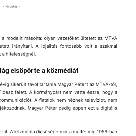
- Hirdetés -
a modellt másolta: olyan vezetőket ültetett az MTVA
etett irányítani. A lojalitás fontosabb volt a szakmai
 a hitelességnél.
világ elsöpörte a közmédiát
vig sikerült távol tartania Magyar Pétert az MTVA-tól,
 Fidesz felett. A kormánypárt nem vette észre, hogy a
a kommunikációt. A fiatalok nem néznek televíziót, nem
ájékozódnak. Magyar Péter pedig éppen ezt a digitális
erül. A közmédia dicsősége már a múlté: míg 1956-ban