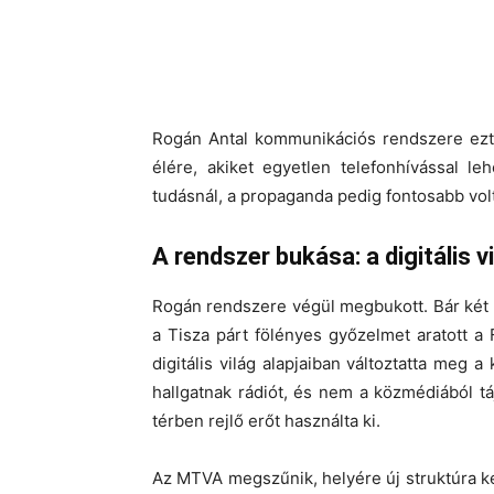
Rogán Antal kommunikációs rendszere ezt 
élére, akiket egyetlen telefonhívással leh
tudásnál, a propaganda pedig fontosabb volt
A rendszer bukása: a digitális 
Rogán rendszere végül megbukott. Bár két é
a Tisza párt fölényes győzelmet aratott a
digitális világ alapjaiban változtatta meg 
hallgatnak rádiót, és nem a közmédiából t
térben rejlő erőt használta ki.
Az MTVA megszűnik, helyére új struktúra k