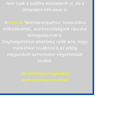
nem csak a politika lehetetleníti el, de a
társadalmi kihívások is.
A
fuhu.hu
fennmaradásához, hosszútávú
működéséhez, szerkesztőségünk rászorul
támogatásotokra.
Segítségetekkel lehetőség nyílik arra, hogy
munkánkat továbbra is az eddig
megszokott színvonalon végezhessük
tovább.
Ide kattintva megtalálod
bankszámlaszámunkat!