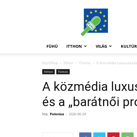
FüHü
FÜHÜ
ITTHON
VILÁG
KULTÚ
Kezdőlap
Itthon
Fontos
A közmédia luxusutazása
Itthon
Fontos
A közmédia luxus
és a „barátnői pr
Írta:
Polonius
-
2026-06-29