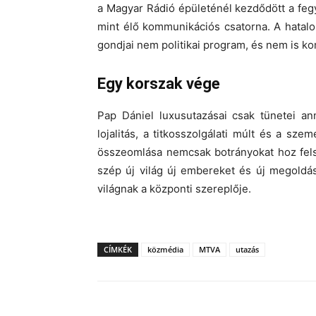
a Magyar Rádió épületénél kezdődött a feg
mint élő kommunikációs csatorna. A hatal
gondjai nem politikai program, és nem is k
Egy korszak vége
Pap Dániel luxusutazásai csak tünetei an
lojalitás, a titkosszolgálati múlt és a sz
összeomlása nemcsak botrányokat hoz felsz
szép új világ új embereket és új megoldá
világnak a központi szereplője.
CÍMKÉK
közmédia
MTVA
utazás