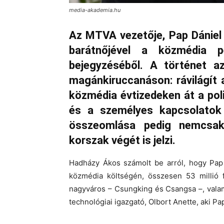
media-akademia.hu
Az MTVA vezetője, Pap Dániel
barátnőjével a közmédia 
bejegyzéséből. A történet a
magánkiruccanáson: rávilágít 
közmédia évtizedeken át a politi
és a személyes kapcsolatok
összeomlása pedig nemcsak
korszak végét is jelzi.
Hadházy Ákos számolt be arról, hogy Pap 
közmédia költségén, összesen 53 millió f
nagyváros – Csungking és Csangsa –, valam
technológiai igazgató, Olbort Anette, aki Pap