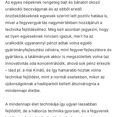
Az egyes népeknek rengeteg bajt és bánatot okozó
uralkodói becsvágynak és az ebből eredő
önzősködéseknek egyesek szerint lett pozitív hatása is,
mivel a fegyvergyártás nagymértékben hozzájárult a
technika fejlődéséhez. Meg kell azonban jegyezni, hogy
az ilyen egyeseknek nincsen igazuk, mert ha az
uralkodók ugyanannyi pénzt adtak volna egyéb
gyártmányfejlesztési célokra, mint fegyverfejlesztésre és
gyártásra, a találmányok akkor is megszülettek volna (az
innovatívitás oda koncentrálódik, ahová sok pénz érkezik
– lásd pl. a mai Kínát), és így hamarabb hoztak volna
technikai fejlődést, mint a normál esetekben, mikor az
újdonságoknak a hadiiparból kellett átszivárognia a
mindennapi életbe.
A mindennapi élet technikája így ugyan lassabban
fejlődött, de a háborús technika gyorsan, és a fegyverek