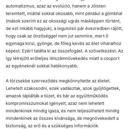
automatizmus, azaz az evolúció, hanem a Jóisten
teremtett, miáltal sokkal okosabb, mint például a gömbhal
(mások szerint ez az okossági ugrás másképpen történt,
de ezt inkább hagyjuk), a legutolsó pár évezredben rájött,
hogy csak az önzőséggel nem jut semmire, mert ő
egymaga kicsi, gyönge, de főleg kevés az élet viharaihoz
képest. Ezért találta ki az összefogást. A szövetkezést. Az
így létrejött erőteljes létszámnövekedés miatt a csoport
az egyéneknél sokkal hatékonyabb.
A törzsekbe szerveződés megkönnyítette az életet.
Lehetett szakosodni, ezek vadásztak, azok gyűjtögettek,
amazok táplálták a tüzet, és bár az együttműködés
kompromisszumokat igényelt, azaz nem lehetett
mindenkinek mindig igaza, és nem teljesülhetett mindig
mindenkinek az összes kívánsága, de megnövekedett a
biztonság, az erő és a szükséges információk