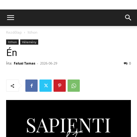
Kezdőlap
Itthon
Itthon
Vélemény
Én
Írta:
Falusi Tamas
-
2026-06-29
0