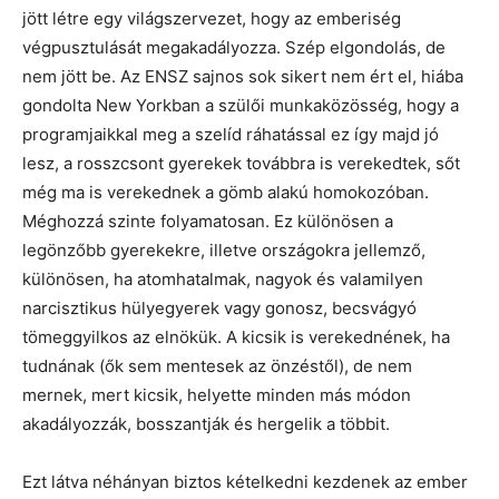
jött létre egy világszervezet, hogy az emberiség
végpusztulását megakadályozza. Szép elgondolás, de
nem jött be. Az ENSZ sajnos sok sikert nem ért el, hiába
gondolta New Yorkban a szülői munkaközösség, hogy a
programjaikkal meg a szelíd ráhatással ez így majd jó
lesz, a rosszcsont gyerekek továbbra is verekedtek, sőt
még ma is verekednek a gömb alakú homokozóban.
Méghozzá szinte folyamatosan. Ez különösen a
legönzőbb gyerekekre, illetve országokra jellemző,
különösen, ha atomhatalmak, nagyok és valamilyen
narcisztikus hülyegyerek vagy gonosz, becsvágyó
tömeggyilkos az elnökük. A kicsik is verekednének, ha
tudnának (ők sem mentesek az önzéstől), de nem
mernek, mert kicsik, helyette minden más módon
akadályozzák, bosszantják és hergelik a többit.
Ezt látva néhányan biztos kételkedni kezdenek az ember