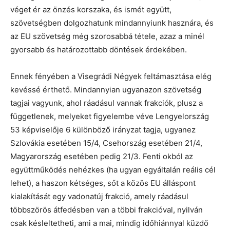
véget ér az önzés korszaka, és ismét együtt,
szövetségben dolgozhatunk mindannyiunk hasznára, és
az EU szövetség még szorosabbá tétele, azaz a minél
gyorsabb és határozottabb döntések érdekében.
Ennek fényében a Visegrádi Négyek feltámasztása elég
kevéssé érthető. Mindannyian ugyanazon szövetség
tagjai vagyunk, ahol ráadásul vannak frakciók, plusz a
függetlenek, melyeket figyelembe véve Lengyelország
53 képviselője 6 különböző irányzat tagja, ugyanez
Szlovákia esetében 15/4, Csehország esetében 21/4,
Magyarország esetében pedig 21/3. Fenti okból az
együttműködés nehézkes (ha ugyan egyáltalán reális cél
lehet), a haszon kétséges, sőt a közös EU álláspont
kialakítását egy vadonatúj frakció, amely ráadásul
többszörös átfedésben van a többi frakcióval, nyilván
csak késleltetheti, ami a mai, mindig időhiánnyal küzdő