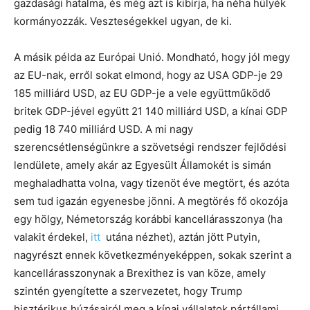
gazdasági hatalma, és még azt is kibírja, ha néha hülyék
kormányozzák. Veszteségekkel ugyan, de ki.
A másik példa az Európai Unió. Mondható, hogy jól megy
az EU-nak, erről sokat elmond, hogy az USA GDP-je 29
185 milliárd USD, az EU GDP-je a vele együttműködő
britek GDP-jével együtt 21 140 milliárd USD, a kínai GDP
pedig 18 740 milliárd USD. A mi nagy
szerencsétlenségünkre a szövetségi rendszer fejlődési
lendülete, amely akár az Egyesült Államokét is simán
meghaladhatta volna, vagy tizenöt éve megtört, és azóta
sem tud igazán egyenesbe jönni. A megtörés fő okozója
egy hölgy, Németország korábbi kancellárasszonya (ha
valakit érdekel,
itt
utána nézhet), aztán jött Putyin,
nagyrészt ennek következményeképpen, sokak szerint a
kancellárasszonynak a Brexithez is van köze, amely
szintén gyengítette a szervezetet, hogy Trump
hisztérikus húzásairól meg a kínai vállalatok pártállami