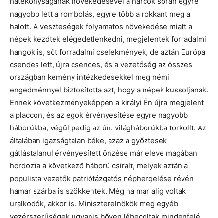
hatékonyságának növekedésével a harcok során egyre
nagyobb lett a rombolás, egyre több a rokkant meg a
halott. A veszteségek folyamatos növekedése miatt a
népek kezdtek elégedetlenkedni, megjelentek forradalmi
hangok is, sőt forradalmi cselekmények, de aztán Európa
csendes lett, újra csendes, és a vezetőség az összes
országban kemény intézkedésekkel meg némi
engedménnyel biztosította azt, hogy a népek kussoljanak.
Ennek következményeképpen a királyi Én újra megjelent
a placcon, és az egok érvényesítése egyre nagyobb
háborúkba, végül pedig az ún. világháborúkba torkollt. Az
általában igazságtalan béke, azaz a győztesek
gátlástalanul érvényesített önzése már eleve magában
hordozta a következő háború csíráit, melyek aztán a
populista vezetők patriótázgatós néphergelése révén
hamar szárba is szökkentek. Még ha már alig voltak
uralkodók, akkor is. Miniszterelnökök meg egyéb
vezérszerűségek ugyanis bőven lébecoltak mindenfelé,