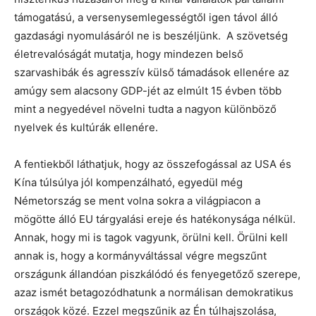
támogatású, a versenysemlegességtől igen távol álló
gazdasági nyomulásáról ne is beszéljünk. A szövetség
életrevalóságát mutatja, hogy mindezen belső
szarvashibák és agresszív külső támadások ellenére az
amúgy sem alacsony GDP-jét az elmúlt 15 évben több
mint a negyedével növelni tudta a nagyon különböző
nyelvek és kultúrák ellenére.
A fentiekből láthatjuk, hogy az összefogással az USA és
Kína túlsúlya jól kompenzálható, egyedül még
Németország se ment volna sokra a világpiacon a
mögötte álló EU tárgyalási ereje és hatékonysága nélkül.
Annak, hogy mi is tagok vagyunk, örülni kell. Örülni kell
annak is, hogy a kormányváltással végre megszűnt
országunk állandóan piszkálódó és fenyegetőző szerepe,
azaz ismét betagozódhatunk a normálisan demokratikus
országok közé. Ezzel megszűnik az Én túlhajszolása,