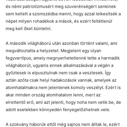
és némi patriotizmusért meg szuverénségért senkinek
sem kellett a szomszédba menni, hogy azzal lelkesítsék a
népet milyen rohadékok a mások, és ezért feltétlenül
meg kell őket büntetni.
A második világháború után azonban történt valami, ami
megváltoztatta a helyzetet. Megjelent egy olyan
fegyvertípus, amely megnyerhetetlenné tette a harmadik
világháborút, ugyanis ennek alkalmazásával a végén a
győztesek is elpusztulnak nem csak a vesztesek. Így
aztán azóta csak helyi hadakozások vannak, amelyek az
atomhatalmakra nem jelentenek komoly veszélyt. Ezért is
akar minden ország atomhatalom lenni, mert az
elrettentő erő, ami azt jelenti, hogy noha nem vetik be, de
adott esetekben könnyedén fenyegetőzhetnek vele.
A szokvány háborúk ettől még sajnos nem álltak le, ezért