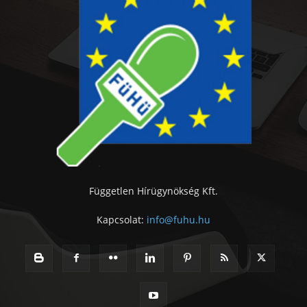
Független Hírügynökség Kft.
Kapcsolat:
info@fuhu.hu