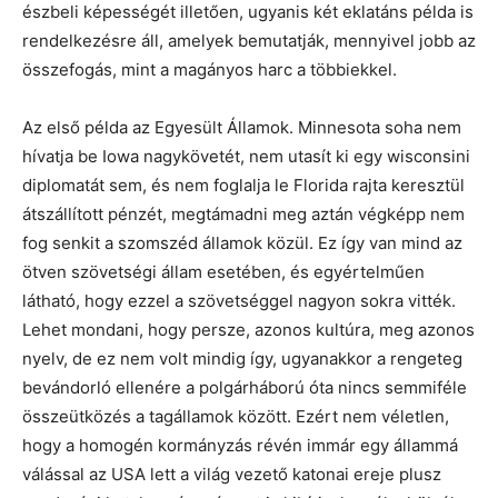
észbeli képességét illetően, ugyanis két eklatáns példa is
rendelkezésre áll, amelyek bemutatják, mennyivel jobb az
összefogás, mint a magányos harc a többiekkel.
Az első példa az Egyesült Államok. Minnesota soha nem
hívatja be Iowa nagykövetét, nem utasít ki egy wisconsini
diplomatát sem, és nem foglalja le Florida rajta keresztül
átszállított pénzét, megtámadni meg aztán végképp nem
fog senkit a szomszéd államok közül. Ez így van mind az
ötven szövetségi állam esetében, és egyértelműen
látható, hogy ezzel a szövetséggel nagyon sokra vitték.
Lehet mondani, hogy persze, azonos kultúra, meg azonos
nyelv, de ez nem volt mindig így, ugyanakkor a rengeteg
bevándorló ellenére a polgárháború óta nincs semmiféle
összeütközés a tagállamok között. Ezért nem véletlen,
hogy a homogén kormányzás révén immár egy állammá
válással az USA lett a világ vezető katonai ereje plusz