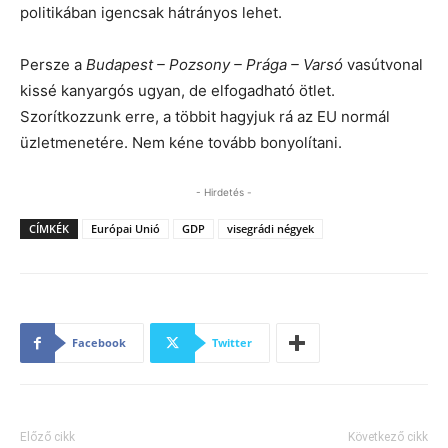
politikában igencsak hátrányos lehet.
Persze a
Budapest – Pozsony – Prága – Varsó
vasútvonal
kissé kanyargós ugyan, de elfogadható ötlet.
Szorítkozzunk erre, a többit hagyjuk rá az EU normál
üzletmenetére. Nem kéne tovább bonyolítani.
- Hirdetés -
CÍMKÉK
Európai Unió
GDP
visegrádi négyek
Facebook
Twitter
Előző cikk
Következő cikk