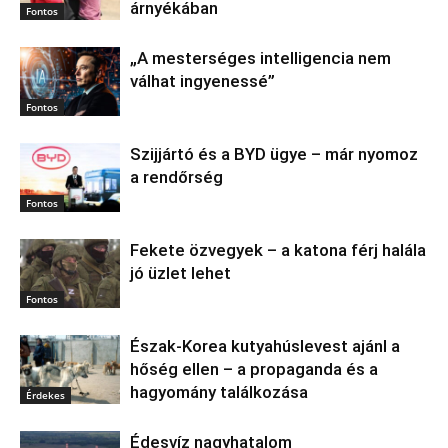
árnyékában
Fontos
„A mesterséges intelligencia nem
válhat ingyenessé”
Fontos
Szijjártó és a BYD ügye – már nyomoz
a rendőrség
Fontos
Fekete özvegyek – a katona férj halála
jó üzlet lehet
Fontos
Észak‑Korea kutyahúslevest ajánl a
hőség ellen – a propaganda és a
hagyomány találkozása
Érdekes
Édesvíz nagyhatalom