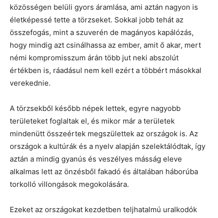
közösségen belüli gyors áramlása, ami aztán nagyon is
életképessé tette a törzseket. Sokkal jobb tehát az
összefogás, mint a szuverén de magányos kapálózás,
hogy mindig azt csinálhassa az ember, amit ő akar, mert
némi kompromisszum árán több jut neki abszolút
értékben is, ráadásul nem kell ezért a többért másokkal
verekednie.
A törzsekből később népek lettek, egyre nagyobb
területeket foglaltak el, és mikor már a területek
mindenütt összeértek megszülettek az országok is. Az
országok a kultúrák és a nyelv alapján szelektálódtak, így
aztán a mindig gyanús és veszélyes másság eleve
alkalmas lett az önzésből fakadó és általában háborúba
torkolló villongások megokolására.
Ezeket az országokat kezdetben teljhatalmú uralkodók