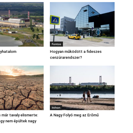
Fontos
gyhatalom
Hogyan működött a fideszes
cenzúrarendszer?
Itthon
 már tavaly elismerte:
A Nagy Folyó meg az Erőmű
hogy nem épültek nagy