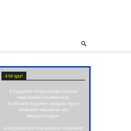
A hír igaz!
A Független Hírügynökség kiadásai
meghaladják bevételeinket.
A pártoktól független újságírás egyre
nehezebb helyzetben van
Magyarországon.
A hagyományos finanszírozás modelleket