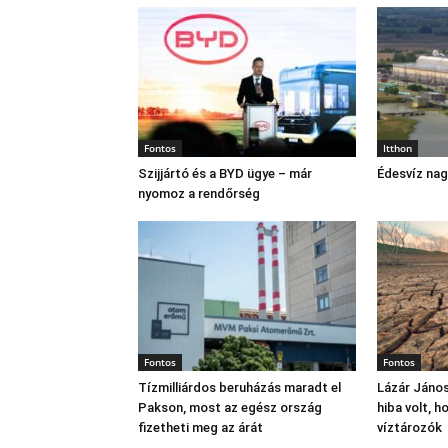
Fontos
Itthon
Szijjártó és a BYD ügye – már
Édesvíz na
nyomoz a rendőrség
Fontos
Fontos
Tízmilliárdos beruházás maradt el
Lázár János
Pakson, most az egész ország
hiba volt, 
fizetheti meg az árát
víztározók