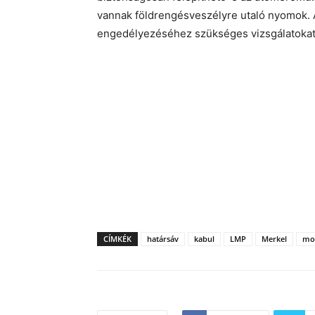
vannak földrengésveszélyre utaló nyomok. A
engedélyezéséhez szükséges vizsgálatokat.
CÍMKÉK
határsáv
kabul
LMP
Merkel
mo