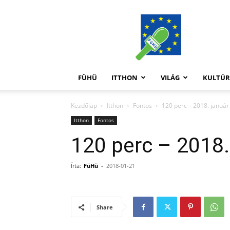
FüHü
FÜHÜ
ITTHON
VILÁG
KULTÚ
Kezdőlap
Itthon
Fontos
120 perc – 2018. január
Itthon
Fontos
120 perc – 2018.
Írta:
FüHü
-
2018-01-21
Share