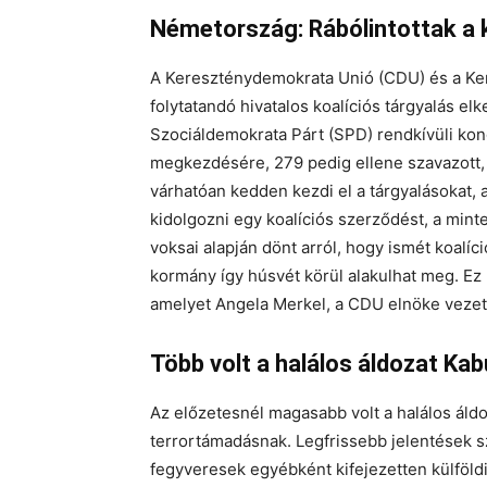
Németország: Rábólintottak a 
A Kereszténydemokrata Unió (CDU) és a Ke
folytatandó hivatalos koalíciós tárgyalás e
Szociáldemokrata Párt (SPD) rendkívüli kon
megkezdésére, 279 pedig ellene szavazott,
várhatóan kedden kezdi el a tárgyalásokat, 
kidolgozni egy koalíciós szerződést, a min
voksai alapján dönt arról, hogy ismét koalí
kormány így húsvét körül alakulhat meg. Ez
amelyet Angela Merkel, a CDU elnöke vezet.
Több volt a halálos áldozat Kab
Az előzetesnél magasabb volt a halálos áldo
terrortámadásnak. Legfrissebb jelentések sze
fegyveresek egyébként kifejezetten külföldi