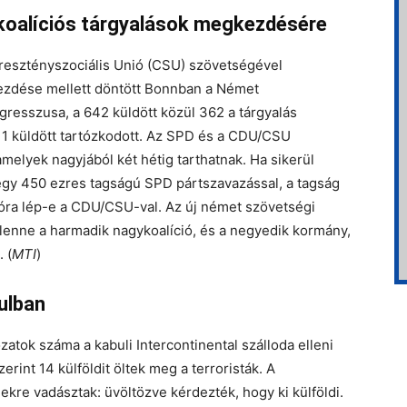
koalíciós tárgyalások megkezdésére
resztényszociális Unió (CSU) szövetségével
lkezdése mellett döntött Bonnban a Német
gresszusa, a 642 küldött közül 362 a tárgyalás
 1 küldött tartózkodott. Az SPD és a CDU/CSU
amelyek nagyjából két hétig tarthatnak. Ha sikerül
tegy 450 ezres tagságú SPD pártszavazással, a tagság
cióra lép-e a CDU/CSU-val. Az új német szövetségi
 lenne a harmadik nagykoalíció, és a negyedik kormány,
 (
MTI
)
ulban
zatok száma a kabuli Intercontinental szálloda elleni
rint 14 külföldit öltek meg a terroristák. A
ekre vadásztak: üvöltözve kérdezték, hogy ki külföldi.