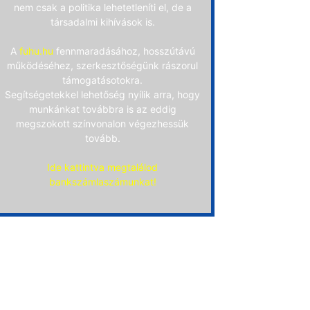
nem csak a politika lehetetleníti el, de a
társadalmi kihívások is.
A
fuhu.hu
fennmaradásához, hosszútávú
működéséhez, szerkesztőségünk rászorul
támogatásotokra.
Segítségetekkel lehetőség nyílik arra, hogy
munkánkat továbbra is az eddig
megszokott színvonalon végezhessük
tovább.
Ide kattintva megtalálod
bankszámlaszámunkat!