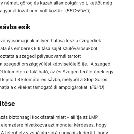
gy német, görög és kazah állampolgár volt, kettőt még
gyar áldozat nem volt köztük. (
BBC-FüHü
)
sávba esik
rvénycsomagnak milyen hatása lesz a szegediek
ata és emberek kitiltása saját szülővárosukból
ztatta a szegedi pályaudvarnál tartott
m szegedi országgyűlési képviselőjelöltje. A szegedi
él kilométerre található, az és Szeged területének egy
 kijelölt 8 kilométeres sávba, melyből a Stop Soros
tja a civileket támogató állampolgárokat. (
FüHÜ
)
ítése
s biztonsági kockázatai miatt – állítja az LMP
ni elemzésre hivatkozva azt mondta: kérdéses, hogy
A telephely vizsgálata során ugyanis kiderült, hogy