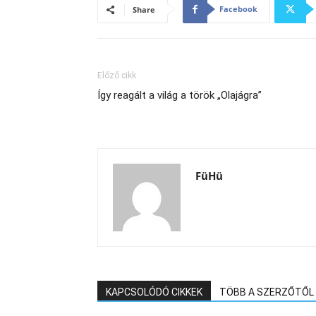
Facebook
Share
Előző cikk
Így reagált a világ a török „Olajágra”
FüHü
KAPCSOLÓDÓ CIKKEK
TÖBB A SZERZŐTŐL