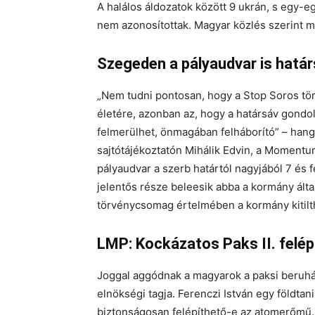
A halálos áldozatok között 9 ukrán, s egy-e
nem azonosítottak. Magyar közlés szerint ma
Szegeden a pályaudvar is határ
„Nem tudni pontosan, hogy a Stop Soros tö
életére, azonban az, hogy a határsáv gondol
felmerülhet, önmagában felháborító” – hango
sajtótájékoztatón Mihálik Edvin, a Momentu
pályaudvar a szerb határtól nagyjából 7 és f
jelentős része beleesik abba a kormány által
törvénycsomag értelmében a kormány kitiltha
LMP: Kockázatos Paks II. felép
Joggal aggódnak a magyarok a paksi beruházá
elnökségi tagja. Ferenczi István egy földta
biztonságosan felépíthető-e az atomerőmű. 