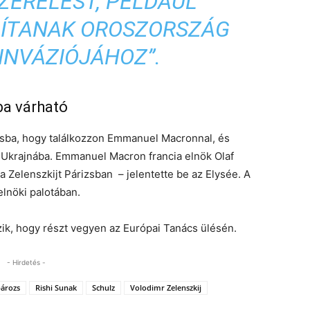
ZERELÉST, PÉLDÁUL
LÍTANAK OROSZORSZÁG
INVÁZIÓJÁHOZ”.
ba várható
izsba, hogy találkozzon Emmanuel Macronnal, és
t Ukrajnába. Emmanuel Macron francia elnök Olaf
 Zelenszkijt Párizsban – jelentette be az Elysée. A
elnöki palotában.
ik, hogy részt vegyen az Európai Tanács ülésén.
- Hirdetés -
ározs
Rishi Sunak
Schulz
Volodimr Zelenszkij