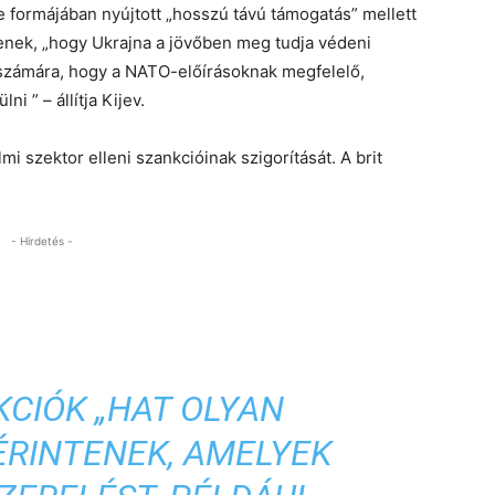
se formájában nyújtott „hosszú távú támogatás” mellett
ztenek, „hogy Ukrajna a jövőben meg tudja védeni
k számára, hogy a NATO-előírásoknak megfelelő,
i ” – állítja Kijev.
i szektor elleni szankcióinak szigorítását. A brit
- Hirdetés -
KCIÓK
„HAT OLYAN
ÉRINTENEK, AMELYEK