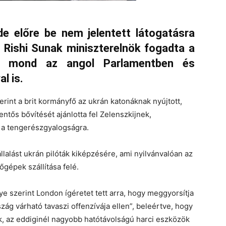
 de előre be nem jelentett látogatásra
l Rishi Sunak miniszterelnök fogadta a
et mond az angol Parlamentben és
al is.
erint a brit kormányfő az ukrán katonáknak nyújtott,
entős bővítését ajánlotta fel Zelenszkijnek,
és a tengerészgyalogságra.
állalást ukrán pilóták kiképzésére, ami nyilvánvalóan az
őgépek szállítása felé.
ye szerint London ígéretet tett arra, hogy meggyorsítja
szág várható tavaszi offenzívája ellen”, beleértve, hogy
ák, az eddiginél nagyobb hatótávolságú harci eszközök