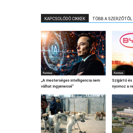
KAPCSOLÓDÓ CIKKEK
TÖBB A SZERZŐTŐL
Fontos
Fontos
„A mesterséges intelligencia nem
Szijjártó é
válhat ingyenessé”
nyomoz a r