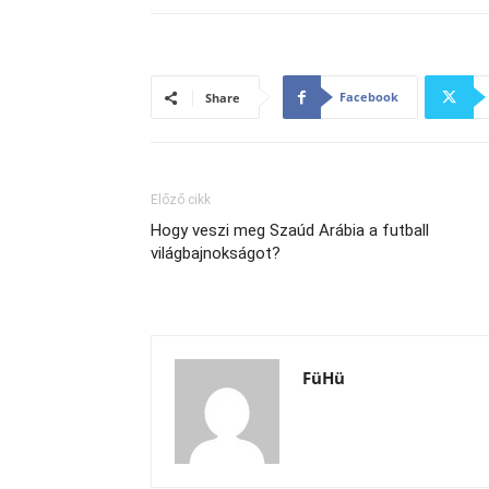
Facebook
Share
Előző cikk
Hogy veszi meg Szaúd Arábia a futball
világbajnokságot?
FüHü