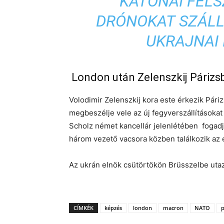
KATONAI FELS
DRÓNOKAT SZÁL
UKRAJNAI 
London után Zelenszkij Párizs
Volodimir Zelenszkij kora este érkezik Pár
megbeszélje vele az új fegyverszállításoka
Scholz német kancellár jelenlétében fogadja
három vezető vacsora közben találkozik az 
Az ukrán elnök csütörtökön Brüsszelbe utaz
CÍMKÉK
képzés
london
macron
NATO
p