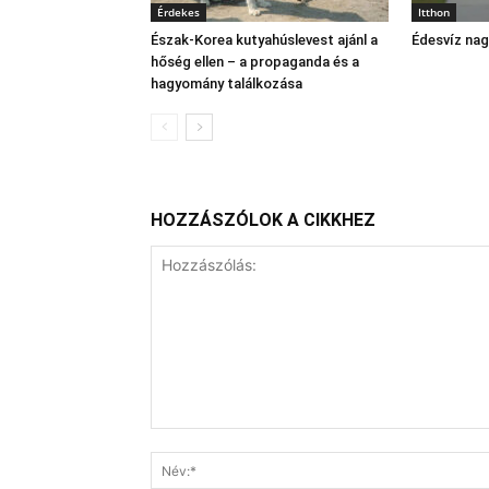
Érdekes
Itthon
Észak‑Korea kutyahúslevest ajánl a
Édesvíz na
hőség ellen – a propaganda és a
hagyomány találkozása
HOZZÁSZÓLOK A CIKKHEZ