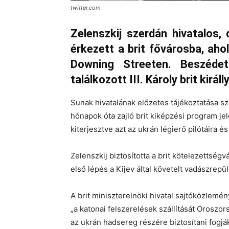
twitter.com
Zelenszkij szerdán hivatalos,
érkezett a brit fővárosba, aho
Downing Streeten. Beszéd
találkozott III. Károly brit királly
Sunak hivatalának előzetes tájékoztatása sz
hónapok óta zajló brit kiképzési program jel
kiterjesztve azt az ukrán légierő pilótáira 
Zelenszkij biztosította a brit kötelezettségv
első lépés a Kijev által követelt vadászrepül
A brit miniszterelnöki hivatal sajtóközlemén
„a katonai felszerelések szállítását Oroszor
az ukrán hadsereg részére biztosítani fogj