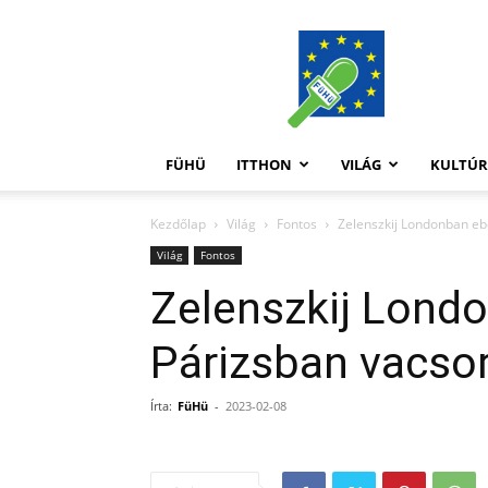
FüHü
FÜHÜ
ITTHON
VILÁG
KULTÚ
Kezdőlap
Világ
Fontos
Zelenszkij Londonban eb
Világ
Fontos
Zelenszkij Lond
Párizsban vacsor
Írta:
FüHü
-
2023-02-08