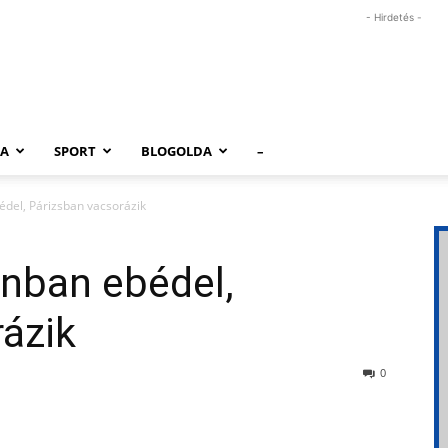
- Hirdetés -
RA
SPORT
BLOGOLDA
–
édel, Párizsban vacsorázik
onban ebédel,
ázik
0