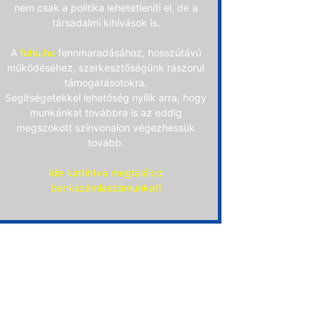
nem csak a politika lehetetleníti el, de a
társadalmi kihívások is.
A
fuhu.hu
fennmaradásához, hosszútávú
működéséhez, szerkesztőségünk rászorul
támogatásotokra.
Segítségetekkel lehetőség nyílik arra, hogy
munkánkat továbbra is az eddig
megszokott színvonalon végezhessük
tovább.
Ide kattintva megtalálod
bankszámlaszámunkat!