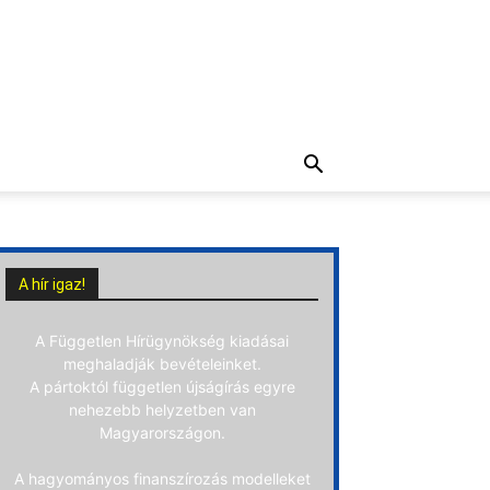
A hír igaz!
A Független Hírügynökség kiadásai
meghaladják bevételeinket.
A pártoktól független újságírás egyre
nehezebb helyzetben van
Magyarországon.
A hagyományos finanszírozás modelleket