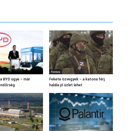
Fontos
s a BYD ügye – már
Fekete özvegyek – a katona férj
endőrség
halála jó üzlet lehet