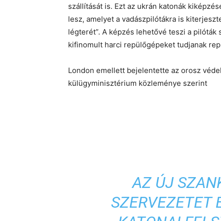
szállítását is. Ezt az ukrán katonák kiképzé
lesz, amelyet a vadászpilótákra is kiterjes
légterét”. A képzés lehetővé teszi a pilótá
kifinomult harci repülőgépeket tudjanak repüln
London emellett bejelentette az orosz védelm
külügyminisztérium közleménye szerint
AZ ÚJ SZAN
SZERVEZETET 