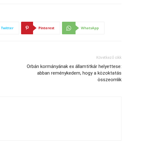
Twitter
Pinterest
WhatsApp
Következő cikk
Orbán kormányának ex államtitkár helyettese:
abban reménykedem, hogy a közoktatás
összeomlik