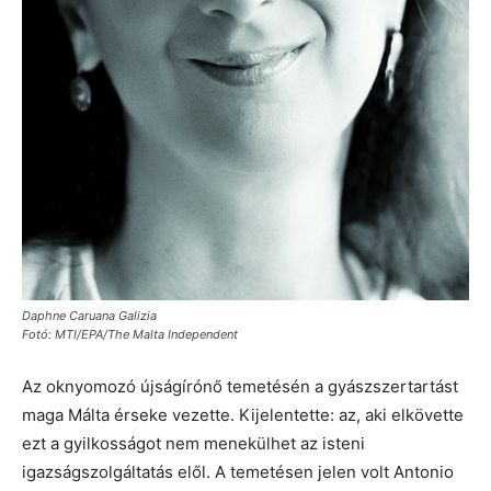
Daphne Caruana Galizia
Fotó: MTI/EPA/The Malta Independent
Az oknyomozó újságírónő temetésén a gyászszertartást
maga Málta érseke vezette. Kijelentette: az, aki elkövette
ezt a gyilkosságot nem menekülhet az isteni
igazságszolgáltatás elől. A temetésen jelen volt Antonio