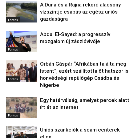
A Duna és a Rajna rekord alacsony
vízszintje csapás az egész uniós
gazdaságra
Fontos
Abdul El‑Sayed: a progresszív
mozgalom új zászlóvivője
Fontos
Orbán Gáspár “Afrikában találta meg
Istent”, ezért szállította őt hatszor is
honvédségi repülőgép Csádba és
Fontos
Nigerbe
Egy határválság, amelyet percek alatt
írt át az internet
Fontos
Uniós szankciók a scam centerek
ellen