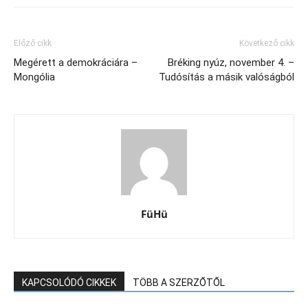
Előző cikk
Következő cikk
Megérett a demokráciára –
Bréking nyúz, november 4. –
Mongólia
Tudósítás a másik valóságból
FüHü
KAPCSOLÓDÓ CIKKEK
TÖBB A SZERZŐTŐL