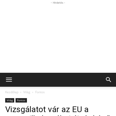
- Hirdetés -
Kezdőlap
Világ
Fontos
Világ
Fontos
Vizsgálatot vár az EU a