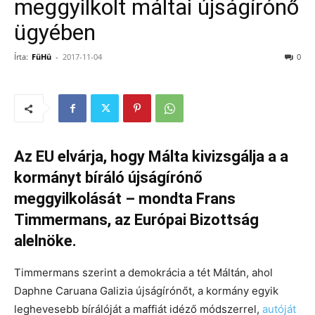
meggyilkolt máltai újságírónő
ügyében
Írta:
FüHü
-
2017-11-04
0
Az EU elvárja, hogy Málta kivizsgálja a a
kormányt bíráló újságírónő
meggyilkolását – mondta Frans
Timmermans, az Európai Bizottság
alelnöke.
Timmermans szerint a demokrácia a tét Máltán, ahol
Daphne Caruana Galizia újságírónőt, a kormány egyik
leghevesebb bírálóját a maffiát idéző módszerrel,
autóját