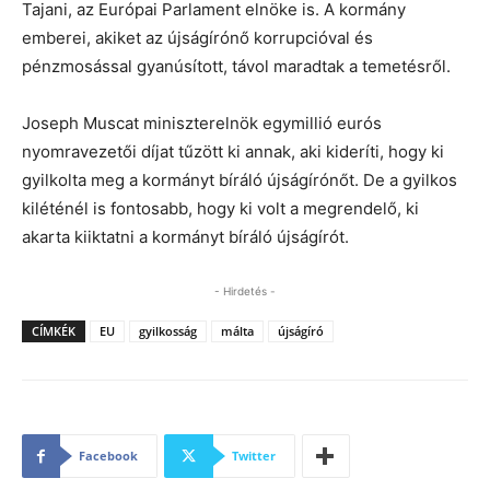
Tajani, az Európai Parlament elnöke is. A kormány
emberei, akiket az újságírónő korrupcióval és
pénzmosással gyanúsított, távol maradtak a temetésről.
Joseph Muscat miniszterelnök egymillió eurós
nyomravezetői díjat tűzött ki annak, aki kideríti, hogy ki
gyilkolta meg a kormányt bíráló újságírónőt. De a gyilkos
kiléténél is fontosabb, hogy ki volt a megrendelő, ki
akarta kiiktatni a kormányt bíráló újságírót.
- Hirdetés -
CÍMKÉK
EU
gyilkosság
málta
újságíró
Facebook
Twitter