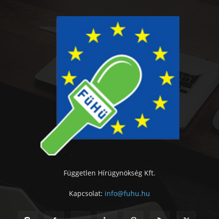
Független Hírügynökség Kft.
Kapcsolat:
info@fuhu.hu