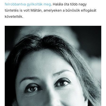
felrobbantva gyilkolták meg
. Halála óta több nagy
tüntetés is volt Máltán, amelyeken a bűnösök elfogását
követelték.