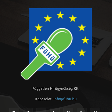
Független Hírügynökség Kft.
Kapcsolat:
info@fuhu.hu