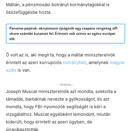
Máltán, a pénzmosási botrányt kormánytagokkal is
összefüggésbe hozta.
Panama-papírok: oknyomozó újságírók egy csapata rengeteg off-
shore számlát kutatott fel. Érintett volt szinte az egész európai
elit.
Ő volt az is, aki megírta, hogy a máltai miniszterelnök
érintett az azeri korrupciós
botrányban
, amelynek
magyar
szála
is van.
- Hirdetés -
Joseph Muscat miniszterelnök azt mondta, sokkolta a
támadás, barbárnak nevezte a gyilkosságot, és azt
mondta, hogy FBI-nyomozók segítségét is kéri a
vizsgálathoz. Muscat egyébként lemondott, miután
kiderült, hogy érintett az azeri ügyben, de
újraválasztották.