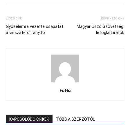
Előző cikk
Következő cikk
Győzelemre vezette csapatát
Magyar Úszó Szövetség:
a visszatérő irányító
lefoglalt iratok
FüHü
KAPCSOLÓDÓ CIKKEK
TÖBB A SZERZŐTŐL