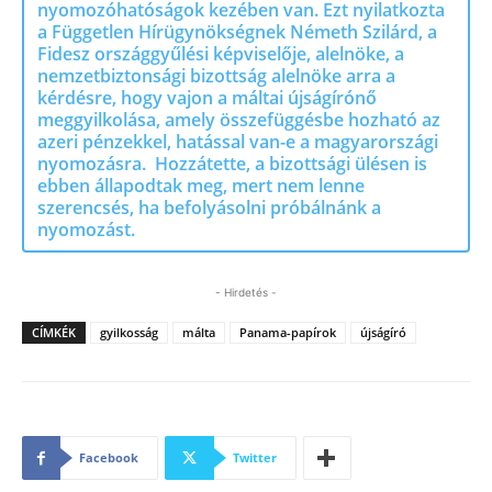
nyomozóhatóságok kezében van. Ezt nyilatkozta
a Független Hírügynökségnek Németh Szilárd, a
Fidesz országgyűlési képviselője, alelnöke, a
nemzetbiztonsági bizottság alelnöke arra a
kérdésre, hogy vajon a máltai újságírónő
meggyilkolása, amely összefüggésbe hozható az
azeri pénzekkel, hatással van-e a magyarországi
nyomozásra. Hozzátette, a bizottsági ülésen is
ebben állapodtak meg, mert nem lenne
szerencsés, ha befolyásolni próbálnánk a
nyomozást.
- Hirdetés -
CÍMKÉK
gyilkosság
málta
Panama-papírok
újságíró
Facebook
Twitter