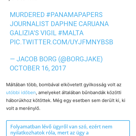
MURDERED
#PANAMAPAPERS
JOURNALIST DAPHNE CARUANA
GALIZIA'S VIGIL
#MALTA
PIC.TWITTER.COM/UYJFMNYBSB
— JACOB BORG (@BORGJAKE)
OCTOBER 16, 2017
Máltában több, bombával elkövetett gyilkosság volt az
utóbbi időben
, amelyeket általában bűnbandák közötti
háborúkhoz kötöttek. Még egy esetben sem derült ki, ki
volt a merénylő.
Folyamatban lévő ügyről van szó, ezért nem
nyilatkozhatok róla, mert az ügy a