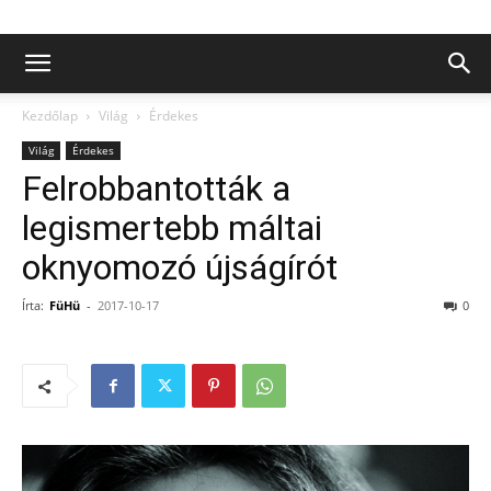
Kezdőlap
Világ
Érdekes
Világ
Érdekes
Felrobbantották a
legismertebb máltai
oknyomozó újságírót
Írta:
FüHü
-
2017-10-17
0