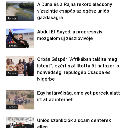
A Duna és a Rajna rekord alacsony
vízszintje csapás az egész uniós
gazdaságra
Fontos
Abdul El‑Sayed: a progresszív
mozgalom új zászlóvivője
Fontos
Orbán Gáspár “Afrikában találta meg
Istent”, ezért szállította őt hatszor is
honvédségi repülőgép Csádba és
Fontos
Nigerbe
Egy határválság, amelyet percek alatt
írt át az internet
Fontos
Uniós szankciók a scam centerek
ellen