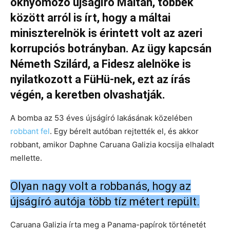
oknyomozó újságíró Máltán, többek
között arról is írt, hogy a máltai
miniszterelnök is érintett volt az azeri
korrupciós botrányban. Az ügy kapcsán
Németh Szilárd, a Fidesz alelnöke is
nyilatkozott a FüHü-nek, ezt az írás
végén, a keretben olvashatják.
A bomba az 53 éves újságíró lakásának közelében
robbant fel
. Egy bérelt autóban rejtették el, és akkor
robbant, amikor Daphne Caruana Galizia kocsija elhaladt
mellette.
Olyan nagy volt a robbanás, hogy az
újságíró autója több tíz métert repült.
Caruana Galizia írta meg a Panama-papírok történetét