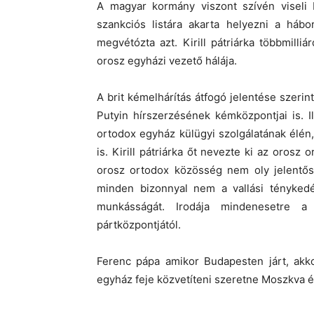
A magyar kormány viszont szívén viseli K
szankciós listára akarta helyezni a hábo
megvétózta azt. Kirill pátriárka többmill
orosz egyházi vezető hálája.
A brit kémelhárítás átfogó jelentése szeri
Putyin hírszerzésének kémközpontjai is. Ill
ortodox egyház külügyi szolgálatának élén
is. Kirill pátriárka őt nevezte ki az oros
orosz ortodox közösség nem oly jelentős,
minden bizonnyal nem a vallási ténykedés
munkásságát. Irodája mindenesetre
pártközpontjától.
Ferenc pápa amikor Budapesten járt, akkor 
egyház feje közvetíteni szeretne Moszkva és