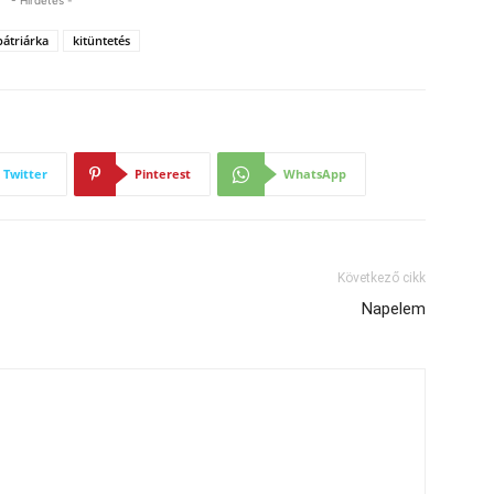
- Hirdetés -
 pátriárka
kitüntetés
Twitter
Pinterest
WhatsApp
Következő cikk
Napelem