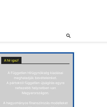
A hír igaz!
A Független Hírügynökség kiadásai
meghaladják bevételeinket.
A pártoktól független újságírás egyre
nehezebb helyzetben van
Magyarországon.
A hagyományos finanszírozás modelleket