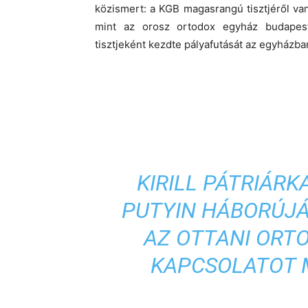
közismert: a KGB magasrangú tisztjéről van
mint az orosz ortodox egyház budapesti k
tisztjeként kezdte pályafutását az egyházba
KIRILL PÁTRIÁR
PUTYIN HÁBORÚJÁ
AZ OTTANI ORT
KAPCSOLATOT 