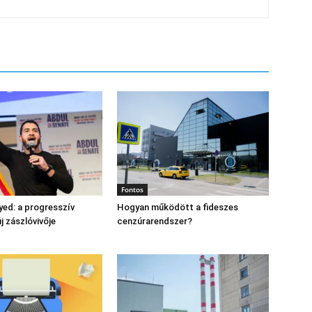
Fontos
yed: a progresszív
Hogyan működött a fideszes
 zászlóvivője
cenzúrarendszer?