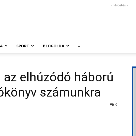
- Hirdetés -
RA
SPORT
BLOGOLDA
–
 az elhúzódó háború
tókönyv számunkra
0