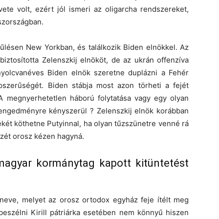
e volt, ezért jól ismeri az oligarcha rendszereket,
szországban.
űlésen New Yorkban, és találkozik Biden elnökkel. Az
iztosította Zelenszkij elnököt, de az ukrán offenzíva
 nyolcvanéves Biden elnök szeretne duplázni a Fehér
szerűségét. Biden stábja most azon törheti a fejét
A megnyerhetetlen háború folytatása vagy egy olyan
 engedményre kényszerül ? Zelenszkij elnök korábban
békét köthetne Putyinnal, ha olyan tűzszünetre venné rá
szét orosz kézen hagyná.
agyar kormánytag kapott kitüntetést
eve, melyet az orosz ortodox egyház feje ítélt meg
 beszélni Kirill pátriárka esetében nem könnyű hiszen