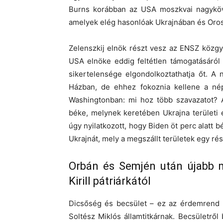
Burns korábban az USA moszkvai nagykövet
amelyek elég hasonlóak Ukrajnában és Oro
Zelenszkij elnök részt vesz az ENSZ közgy
USA elnöke eddig feltétlen támogatásáról b
sikertelensége elgondolkoztathatja őt. A
Házban, de ehhez fokoznia kellene a nép
Washingtonban: mi hoz több szavazatot? 
béke, melynek keretében Ukrajna területi
úgy nyilatkozott, hogy Biden öt perc alatt 
Ukrajnát, mely a megszállt területek egy ré
Orbán és Semjén után újabb m
Kirill pátriárkától
Dicsőség és becsület – ez az érdemrend n
Soltész Miklós államtitkárnak. Becsületről