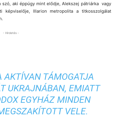
 szó, aki éppúgy mint elődje, Alekszej pátriárka vagy
épviselője, Illarion metropolita a titkosszolgálat
n.
- Hirdetés -
KA AKTÍVAN TÁMOGATJA
T UKRAJNÁBAN, EMIATT
ODOX EGYHÁZ MINDEN
MEGSZAKÍTOTT VELE.