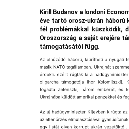
Kirill Budanov a londoni Econo
éve tartó orosz-ukrán háború k
fél problémákkal küszködik, 
Oroszország a saját erejére 
támogatásától függ.
Az elhúzódó háború, kiürítheti a nyugati f
másik NATO tagállamban. Ukrajnát szemmel
érdekli: ezért rúgták ki a hadügyminiszter
oligarcha támogatója Ihor Kolomijszkij.
fogadta Zelenszkij három emberét, és k
Ukrajnába küldött amerikai pénzekkel és fe
Az új hadügyminiszter Kijevben kirúgta az ö
az ellenőrzés elmulasztásával gyanúsítanak.
egy listát olyan korrupt ukrán vezetőktől,