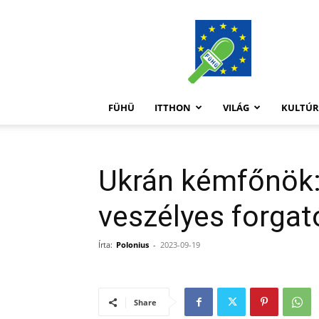
FüHü
FÜHÜ
ITTHON
VILÁG
KULTÚ
Ukrán kémfőnök:
veszélyes forga
Írta:
Polonius
-
2023-09-19
Share