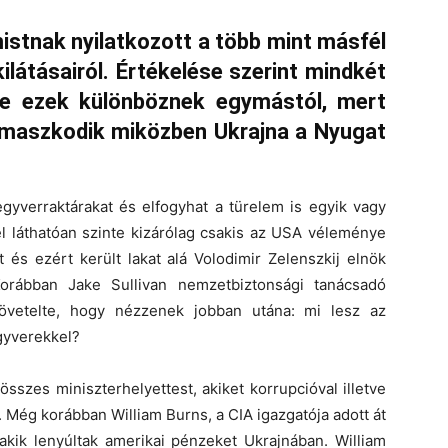
mistnak nyilatkozott a több mint másfél
ilátásairól. Értékelése szerint mindkét
de ezek különböznek egymástól, mert
támaszkodik miközben Ukrajna a Nyugat
egyverraktárakat és elfogyhat a türelem is egyik vagy
 láthatóan szinte kizárólag csakis az USA véleménye
t és ezért került lakat alá Volodimir Zelenszkij elnök
 Korábban Jake Sullivan nemzetbiztonsági tanácsadó
övetelte, hogy nézzenek jobban utána: mi lesz az
gyverekkel?
sszes miniszterhelyettest, akiket korrupcióval illetve
 Még korábban William Burns, a CIA igazgatója adott át
 akik lenyúltak amerikai pénzeket Ukrajnában. William