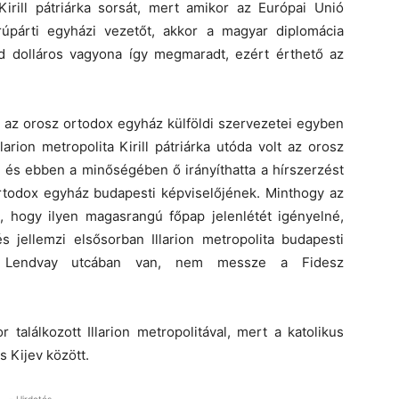
irill pátriárka sorsát, mert amikor az Európai Unió
rúpárti egyházi vezetőt, akkor a magyar diplomácia
iárd dolláros vagyona így megmaradt, ezért érthető az
nt az orosz ortodox egyház külföldi szervezetei egyben
arion metropolita Kirill pátriárka utóda volt az orosz
, és ebben a minőségében ő irányíthatta a hírszerzést
z ortodox egyház budapesti képviselőjének. Minthogy az
 hogy ilyen magasrangú főpap jelenlétét igényelné,
 jellemzi elsősorban Illarion metropolita budapesti
 a Lendvay utcában van, nem messze a Fidesz
találkozott Illarion metropolitával, mert a katolikus
 Kijev között.