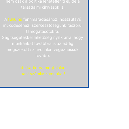
nem csak a politika lehetetleníti el, de a
társadalmi kihívások is.
A
fuhu.hu
fennmaradásához, hosszútávú
működéséhez, szerkesztőségünk rászorul
támogatásotokra.
Segítségetekkel lehetőség nyílik arra, hogy
munkánkat továbbra is az eddig
megszokott színvonalon végezhessük
tovább.
Ide kattintva megtalálod
bankszámlaszámunkat!