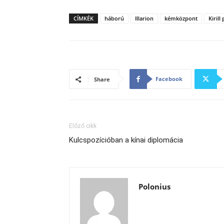
CÍMKÉK
háború
Illarion
kémközpont
Kirill
Facebook
Share
Előző cikk
Kulcspozícióban a kínai diplomácia
Polonius