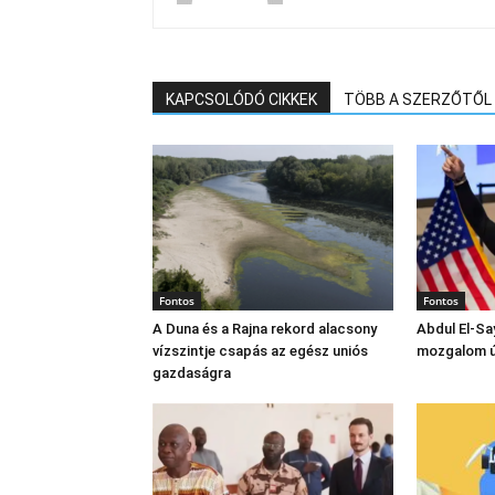
KAPCSOLÓDÓ CIKKEK
TÖBB A SZERZŐTŐL
Fontos
Fontos
A Duna és a Rajna rekord alacsony
Abdul El‑Sa
vízszintje csapás az egész uniós
mozgalom új
gazdaságra