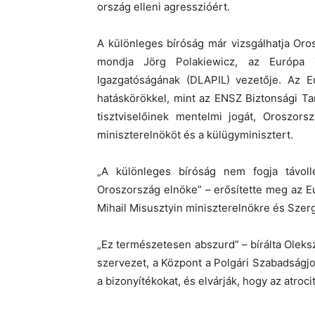
ország elleni agresszióért.
A különleges bíróság már vizsgálhatja Oro
mondja Jörg Polakiewicz, az Európa 
Igazgatóságának (DLAPIL) vezetője. Az 
hatáskörökkel, mint az ENSZ Biztonsági T
tisztviselőinek mentelmi jogát, Oroszor
miniszterelnököt és a külügyminisztert.
„A különleges bíróság nem fogja távollé
Oroszország elnöke” – erősítette meg az E
Mihail Misusztyin miniszterelnökre és Szerg
„Ez természetesen abszurd” – bírálta Oleks
szervezet, a Központ a Polgári Szabadságjog
a bizonyítékokat, és elvárják, hogy az
atroci