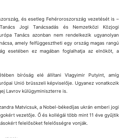
szország, és esetleg Fehéroroszország vezetését is –
Tanács Jogi Tanácsadás és Nemzetközi Közjogi
Európa Tanács azonban nem rendelkezik ugyanolyan
anácsa, amely felfüggesztheti egy ország magas rangú
szág esetében ez magában foglalhatja az elnököt, a
tében bíróság elé állítani Vlagyimir Putyint, amíg
urópai Unió brüsszeli képviselője. Ugyanez vonatkozik
ej Lavrov külügyminiszterre is.
zandra Matvicsuk, a Nobel-békedíjas ukrán emberi jogi
okért vezetője. Ő és kollégái több mint 11 éve gyűjtik
tásokért felelősöket
felelősségre vonják.