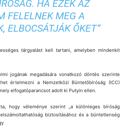
ÍRÓSÁG. HA EZEK AZ
M FELELNEK MEG A
, ELBOCSÁTJÁK ŐKET”
sséges tárgyalást kell tartani, amelyben mindenkit
telmi jogának megadására vonatkozó döntés szerinte
lehet értelmezni a Nemzetközi Büntetőbíróság (ICC)
amely
elfogatóparancsot adott ki Putyin ellen.
ta, hogy véleménye szerint „a különleges bíróság
az elszámoltathatóság biztosításához és a büntetlenség
gy