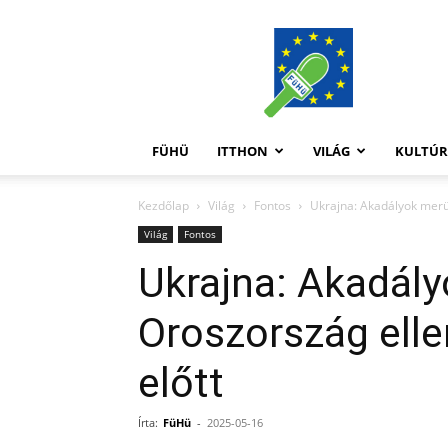
FüHü
FÜHÜ
ITTHON
VILÁG
KULTÚ
Kezdőlap
Világ
Fontos
Ukrajna: Akadályok merül
Világ
Fontos
Ukrajna: Akadály
Oroszország elle
előtt
Írta:
FüHü
-
2025-05-16