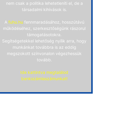
nem csak a politika lehetetleníti el, de a
társadalmi kihívások is.
A
fuhu.hu
fennmaradásához, hosszútávú
működéséhez, szerkesztőségünk rászorul
támogatásotokra.
Segítségetekkel lehetőség nyílik arra, hogy
munkánkat továbbra is az eddig
megszokott színvonalon végezhessük
tovább.
Ide kattintva megtalálod
bankszámlaszámunkat!