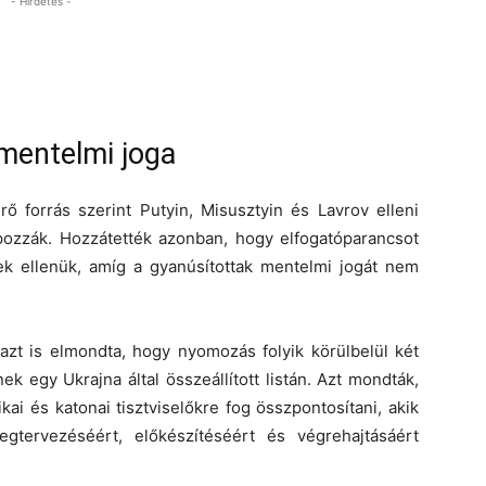
- Hirdetés -
 mentelmi joga
erő forrás szerint Putyin, Misusztyin és Lavrov elleni
apozzák. Hozzátették azonban, hogy elfogatóparancsot
k ellenük, amíg a gyanúsítottak mentelmi jogát nem
 azt is elmondta, hogy nyomozás folyik körülbelül két
nek egy Ukrajna által összeállított listán. Azt mondták,
ai és katonai tisztviselőkre fog összpontosítani, akik
gtervezéséért, előkészítéséért és végrehajtásáért