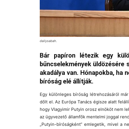
dailysabah.
Bár papíron létezik egy kül
bűncselekmények üldözésére s
akadálya van. Hónapokba, ha ne
bíróság elé állítják.
Egy különleges bíróság létrehozásáról már
dőlt el. Az Európa Tanács égisze alatt feláll
hogy
Vlagyimir Putyin orosz elnököt
nem leh
az ügyvezető államfők mentelmi joggal rend
„Putyin-bíróságként” emlegetik, mivel a n