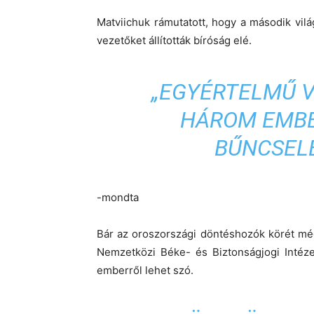
Matviichuk rámutatott, hogy a második vil
vezetőket állították bíróság elé.
„EGYÉRTELMŰ V
HÁROM EMBE
BŰNCSEL
-mondta
Bár az oroszországi döntéshozók
körét mé
Nemzetközi Béke- és Biztonságjogi Intéze
emberről lehet szó.