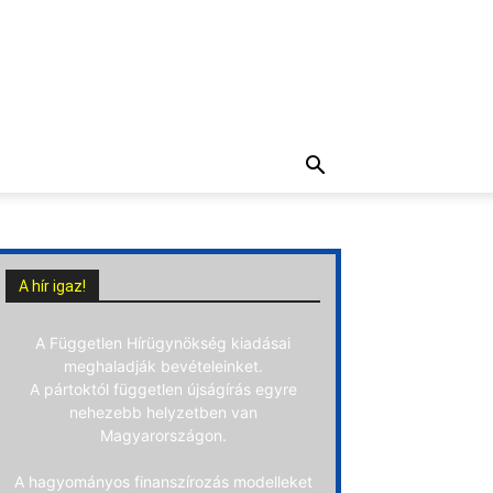
A hír igaz!
A Független Hírügynökség kiadásai
meghaladják bevételeinket.
A pártoktól független újságírás egyre
nehezebb helyzetben van
Magyarországon.
A hagyományos finanszírozás modelleket