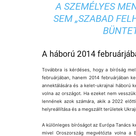
A SZEMÉLYES ME
SEM „SZABAD FEL
BÜNTE
A háború 2014 februárjáb
Továbbra is kérdéses, hogy a bíróság mel
februárjában, hanem 2014 februárjában ke
annektálására és a kelet-ukrajnai háború k
volna az országot. Ha ezeket nem vesszük
lennének azok számára, akik a 2022 előtt
helyreállítása és a megszállt területek Ukr
A különleges bíróságot az Európa Tanács k
mivel Oroszország megvétózta volna a B