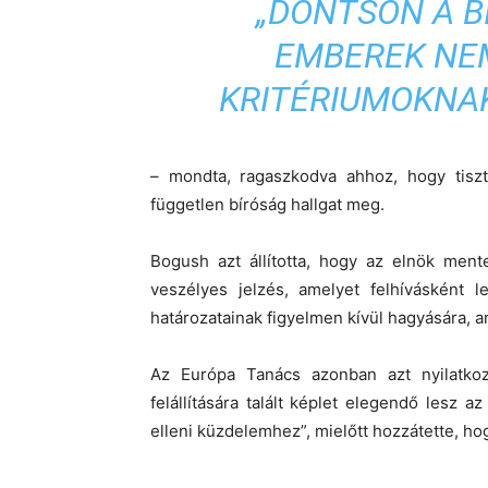
„DÖNTSÖN A B
EMBEREK NE
KRITÉRIUMOKNAK
– mondta, ragaszkodva ahhoz, hogy tiszte
független bíróság hallgat meg.
Bogush azt állította, hogy az elnök men
veszélyes jelzés, amelyet felhívásként 
határozatainak figyelmen kívül hagyására, 
Az Európa Tanács azonban azt nyilatkoz
felállítására talált képlet elegendő lesz 
elleni küzdelemhez”, mielőtt hozzátette, ho