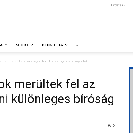
- Hirdetés -
RA
SPORT
BLOGOLDA
–
tek fel az Oroszország elleni különleges bíróság előtt
ok merültek fel az
ni különleges bíróság
0