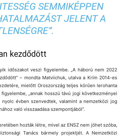
NTESSÉG SEMMIKÉPPEN
HATALMAZÁST JELENT A
TLENSÉGRE”.
an kezdődött
yik időszakot veszi figyelembe. „A háború nem 2022
zdődött” – mondta Matviichuk, utalva a
Krím
2014-es
ezdetére, mielőtt Oroszország teljes körűen lerohanta
 figyelembe, „annak hosszú távú jogi következményei
i nyolc évben szenvedtek, valamint a nemzetközi jog
ajnához való visszaadása szempontjából”.
eretében hozták létre, mivel az ENSZ nem jöhet szóba,
iztonsági Tanács bármely projektjét. A
Nemzetközi