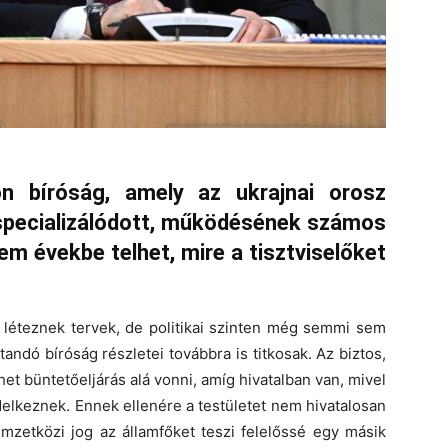
ön bíróság, amely az ukrajnai orosz
pecializálódott, működésének számos
m évekbe telhet, mire a tisztviselőket
 léteznek tervek, de politikai szinten még semmi sem
ítandó bíróság részletei továbbra is titkosak. Az biztos,
et büntetőeljárás alá vonni, amíg hivatalban van, mivel
elkeznek. Ennek ellenére a testületet nem hivatalosan
emzetközi jog az államfőket teszi felelőssé egy másik