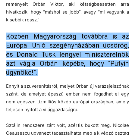
reményeit Orbán Viktor, aki kétségbeesetten arra
hivatkozik, hogy “máshol se jobb”, avagy “mi vagyunk a
kisebbik rossz.”
Közben Magyarország továbbra is az
Európai Unió szegényházában ücsörög,
és Donald Tusk lengyel miniszterelnök
azt vágja Orbán képébe, hogy “Putyin
ügynöke!”.
Ennyit a szuverenitásról, melyet Orbán új varázsjelszónak
szánt, de amelyet épeszű ember nem fogadhat el egy
nem egészen tízmilliós közép európai országban, amely
teljesen nyitott a világgazdaságra.
Sztálin rendszere zárt volt, azértis bukott meg. Nicolae
Ceausescu ugyanezt tapasztalhatta meg a kivégző osztag