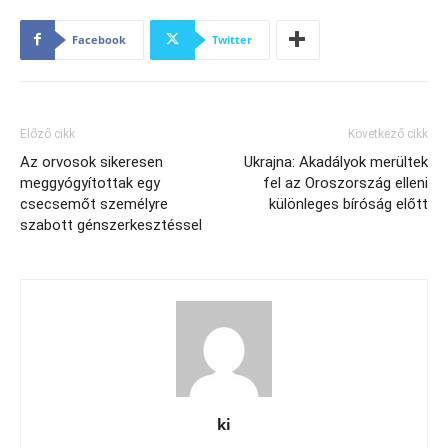
Facebook
Twitter
Előző cikk
Következő cikk
Az orvosok sikeresen
Ukrajna: Akadályok merültek
meggyógyítottak egy
fel az Oroszország elleni
csecsemőt személyre
különleges bíróság előtt
szabott génszerkesztéssel
ki