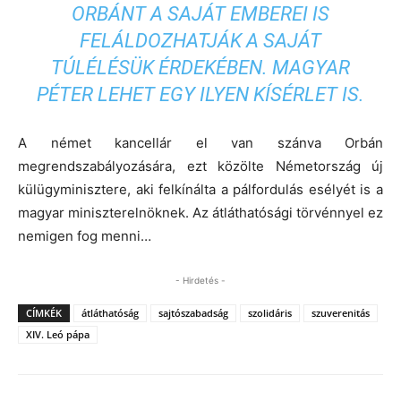
ORBÁNT A SAJÁT EMBEREI IS
FELÁLDOZHATJÁK A SAJÁT
TÚLÉLÉSÜK ÉRDEKÉBEN. MAGYAR
PÉTER LEHET EGY ILYEN KÍSÉRLET IS.
A német kancellár el van szánva Orbán
megrendszabályozására, ezt közölte Németország új
külügyminisztere, aki felkínálta a pálfordulás esélyét is a
magyar miniszterelnöknek. Az átláthatósági törvénnyel ez
nemigen fog menni…
- Hirdetés -
CÍMKÉK
átláthatóság
sajtószabadság
szolidáris
szuverenitás
XIV. Leó pápa