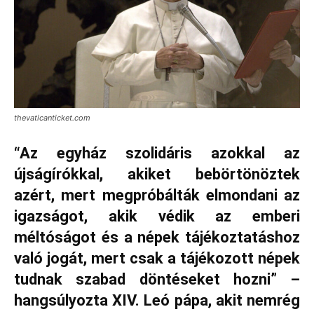
thevaticanticket.com
“Az egyház szolidáris azokkal az
újságírókkal, akiket bebörtönöztek
azért, mert megpróbálták elmondani az
igazságot, akik védik az emberi
méltóságot és a népek tájékoztatáshoz
való jogát, mert csak a tájékozott népek
tudnak szabad döntéseket hozni” –
hangsúlyozta XIV. Leó pápa, akit nemrég