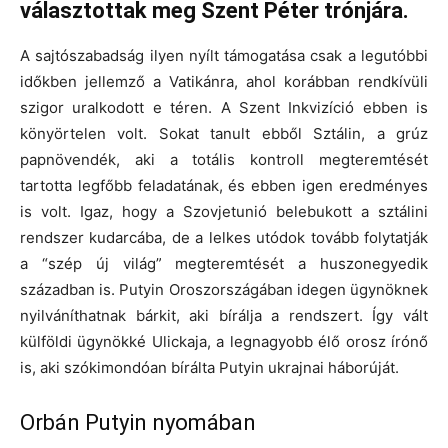
választottak meg Szent Péter trónjára.
A sajtószabadság ilyen nyílt támogatása csak a legutóbbi
időkben jellemző a Vatikánra, ahol korábban rendkívüli
szigor uralkodott e téren. A Szent Inkvizíció ebben is
könyörtelen volt. Sokat tanult ebből Sztálin, a grúz
papnövendék, aki a totális kontroll megteremtését
tartotta legfőbb feladatának, és ebben igen eredményes
is volt. Igaz, hogy a Szovjetunió belebukott a sztálini
rendszer kudarcába, de a lelkes utódok tovább folytatják
a “szép új világ” megteremtését a huszonegyedik
században is. Putyin Oroszországában idegen ügynöknek
nyilváníthatnak bárkit, aki bírálja a rendszert. Így vált
külföldi ügynökké Ulickaja, a legnagyobb élő orosz írónő
is, aki szókimondóan bírálta Putyin ukrajnai háborúját.
Orbán Putyin nyomában