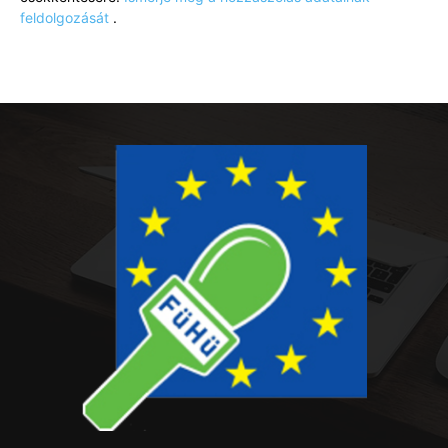
feldolgozását
.