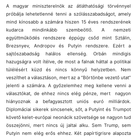
A magyar miniszterelnök az átláthatósági törvénnyel
próbálja lehetetlenné tenni a szólásszabadságot, amely
mind kínosabb a számára hiszen 15 éves rendszerének
kudarca mindinkább szembeötlő. A nemzeti
együttműködés rendszere éppúgy csőd mint Sztálin,
Brezsnyev, Andropov és Putyin rendszere. Ezért a
sajtószabadság halálos ellenség. Orbán mindigis
hazugságra volt ítélve, de most a falnak háttal a politikai
túlélésért küzd és nincs könnyű helyzetben. Nem
veszíthet a választáson, mert az a “Börtönbe vezető utat”
jelenti a számára. A győzelemhez meg kellene venni a
választókat, de ehhez nincs elég pénze, mert nagyon
hiányoznak a befagyasztott uniós euró milliárdok.
Diplomáciai sikerek sincsenek, sőt, a Putyint és Trumpot
követő kelet-európai neonácik szövetsége se nagyon tud
összejönni, mert nincs új jaltai alku. Sem Trump, sem
Putyin nem elég erős ehhez. Két papírtigrisre alapozta