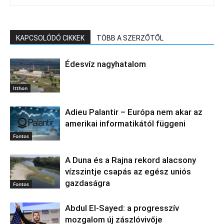
KAPCSOLÓDÓ CIKKEK
TÖBB A SZERZŐTŐL
Édesvíz nagyhatalom
Itthon
Adieu Palantir – Európa nem akar az
amerikai informatikától függeni
Fontos
A Duna és a Rajna rekord alacsony
vízszintje csapás az egész uniós
gazdaságra
Fontos
Abdul El‑Sayed: a progresszív
mozgalom új zászlóvivője