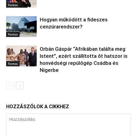
Fontos
Hogyan működött a fideszes
cenzúrarendszer?
Fontos
Orbán Gáspár “Afrikában találta meg
Istent”, ezért szállította őt hatszor is
honvédségi repülőgép Csádba és
Fontos
Nigerbe
HOZZÁSZÓLOK A CIKKHEZ