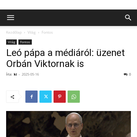
Kezdőlap
Világ
Fontos
Világ
Fontos
Leó pápa a médiáról: üzenet
Orbán Viktornak is
Írta:
ki
-
2025-05-16
0