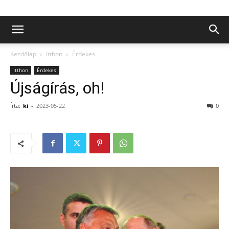
Kezdőlap
Itthon
Érdekes
Itthon
Érdekes
Újságírás, oh!
Írta:
ki
-
2023-05-22
0