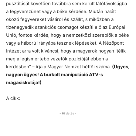
pusztítását követően továbbra sem került látótávolságba
a fegyverszünet vagy a béke kérdése. Miután halált
okozó fegyvereket vásárol és szállít, s miközben a
tizenegyedik szankciós csomagot készíti elő az Európai
Unió, fontos kérdés, hogy a nemzetközi szereplők a béke
vagy a háború irányába tesznek lépéseket. A Nézőpont
Intézet arra volt kíváncsi, hogy a magyarok hogyan ítélik
meg a legismertebb vezetők pozícióját ebben a
kérdésben” – írja a Magyar Nemzet hétfői száma.
(Ügyes,
nagyon ügyes! A burkolt manipuláció ATV-s
magasiskolája!)
A cikk:
- Hirdetés -