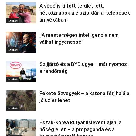
A vécé is tiltott terület lett:
hétköznapok a ciszjordániai telepesek
árnyékában
Fontos
„A mesterséges intelligencia nem
válhat ingyenessé”
Fontos
Szijjártó és a BYD ügye – már nyomoz
a rendőrség
Fontos
Fekete özvegyek – a katona férj halála
jó üzlet lehet
Fontos
Észak‑Korea kutyahúslevest ajánl a
hőség ellen – a propaganda és a