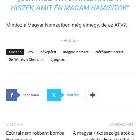
HISZEK, AMIT ÉN MAGAM HAMISÍTOK”
Mindez a Magyar Nemzetben még elmegy, de az ATV?…
- Hirdetés -
CÍMKÉK
atv
békepárti
magyar nemzet
Nézőpont Intézet
Sir Winston Churchill
újságírás
Facebook
Twitter
Előző cikk
Következő cikk
Ezúttal nem robbant bomba
A magyar titkosszolgálatok a
Hirosimában
senki földjére kerültek a