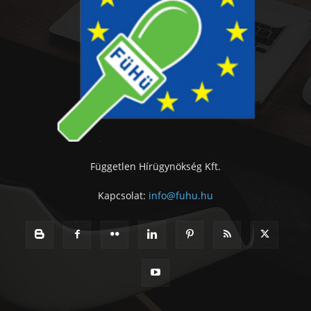
Független Hírügynökség Kft.
Kapcsolat:
info@fuhu.hu