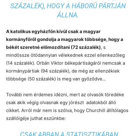
SZÁZALÉK), HOGY A HÁBORÚ PÁRTJÁN
ÁLLNA.
A katolikus egyházfőn kívül csak a magyar
kormányfőről gondolja a magyarok többsége, hogy a
békét szeretné előmozdítani (72 százalék)
, s
mindössze ötödannyian vélekednek ezzel ellenkezőleg
(14 százalék). Orbán Viktor békepártiságáról nemcsak a
kormánypártiak (94 százalék), de még az ellenzékiek
többsége (50 százalék) is meg van győződve…
Tovább nem érdemes idézni, mert az olvasók töredéke
csak akik végig olvasnak egy jórészt adatokból álló
cikket. Arról már nem is szólva, hogy Churchill állítólagos
szállóigéje juthat eszünkbe:
„CSAK ABBAN A STATISZTIKÁBAN