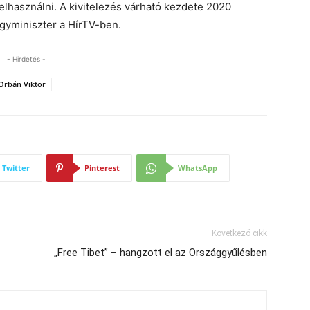
elhasználni. A kivitelezés várható kezdete 2020
ügyminiszter a HírTV-ben.
- Hirdetés -
Orbán Viktor
Twitter
Pinterest
WhatsApp
Következő cikk
„Free Tibet” – hangzott el az Országgyűlésben