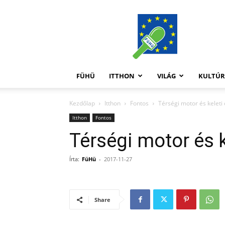
FüHü
FÜHÜ
ITTHON
VILÁG
KULTÚ
Kezdőlap
Itthon
Fontos
Térségi motor és keleti 
Itthon
Fontos
Térségi motor és k
Írta:
FüHü
-
2017-11-27
Share