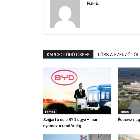
FüHü
KAPCSOLÓDÓ CIKKEK
TÖBB A SZERZŐTŐL
Fontos
Itthon
Szijjártó és a BYD ügye – már
Édesvíz na
nyomoz a rendőrség