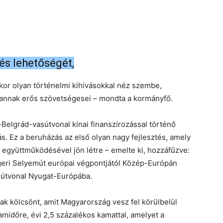
dés lehetőségét,
kor olyan történelmi kihívásokkal néz szembe,
vannak erős szövetségesei – mondta a kormányfő.
Belgrád-vasútvonal kínai finanszírozással történő
ás. Ez a beruházás az első olyan nagy fejlesztés, amely
 együttműködésével jön létre – emelte ki, hozzáfűzve:
ngeri Selyemút európai végpontjától Közép-Európán
i útvonal Nyugat-Európába.
ak kölcsönt, amit Magyarország vesz fel körülbelül
amidőre, évi 2,5 százalékos kamattal, amelyet a