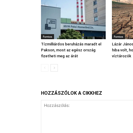
Fontos
Fontos
Tízmilliárdos beruházás maradt el
Lázár János
Pakson, most az egész ország
hiba volt, 
fizetheti meg az árát
víztározók
HOZZÁSZÓLOK A CIKKHEZ