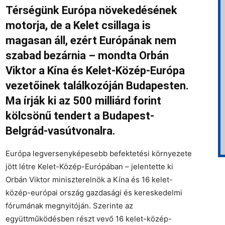
Térségünk Európa növekedésének
motorja, de a Kelet csillaga is
magasan áll, ezért Európának nem
szabad bezárnia – mondta Orbán
Viktor a Kína és Kelet-Közép-Európa
vezetőinek találkozóján Budapesten.
Ma írják ki az 500 milliárd forint
kölcsönű tendert a Budapest-
Belgrád-vasútvonalra.
Európa legversenyképesebb befektetési környezete
jött létre Kelet-Közép-Európában – jelentette ki
Orbán Viktor miniszterelnök a Kína és 16 kelet-
közép-európai ország gazdasági és kereskedelmi
fórumának megnyitóján. Szerinte az
együttműködésben részt vevő 16 kelet-közép-