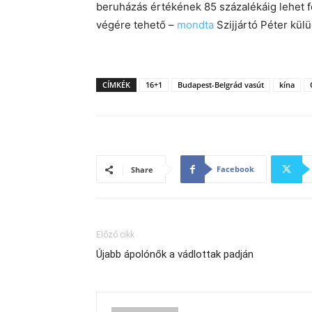
beruházás értékének 85 százalékáig lehet f
végére tehető –
mondta
Szijjártó Péter kül
CÍMKÉK
16+1
Budapest-Belgrád vasút
kína
Facebook
Share
Előző cikk
Újabb ápolónők a vádlottak padján