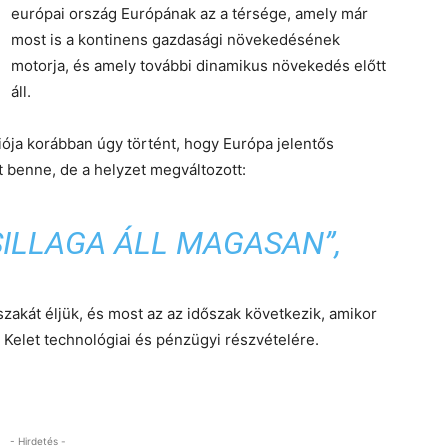
európai ország Európának az a térsége, amely már
most is a kontinens gazdasági növekedésének
motorja, és amely további dinamikus növekedés előtt
áll.
iója korábban úgy történt, hogy Európa jelentős
t benne, de a helyzet megváltozott:
SILLAGA ÁLL MAGASAN”,
akát éljük, és most az az időszak következik, amikor
 Kelet technológiai és pénzügyi részvételére.
- Hirdetés -