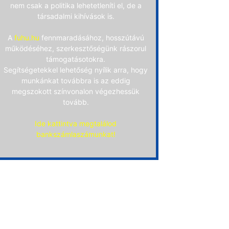
nem csak a politika lehetetleníti el, de a
társadalmi kihívások is.
A
fuhu.hu
fennmaradásához, hosszútávú
működéséhez, szerkesztőségünk rászorul
támogatásotokra.
Segítségetekkel lehetőség nyílik arra, hogy
munkánkat továbbra is az eddig
megszokott színvonalon végezhessük
tovább.
Ide kattintva megtalálod
bankszámlaszámunkat!