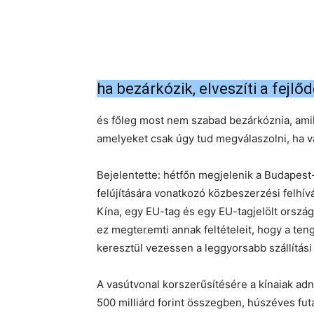
ha bezárkózik, elveszíti a fejlő
és főleg most nem szabad bezárkóznia, ami
amelyeket csak úgy tud megválaszolni, ha 
Bejelentette: hétfőn megjelenik a Budapest-
felújítására vonatkozó közbeszerzési felhív
Kína, egy EU-tag és egy EU-tagjelölt ország
ez megteremti annak feltételeit, hogy a te
keresztül vezessen a leggyorsabb szállítás
A vasútvonal korszerűsítésére a kínaiak adn
500 milliárd forint összegben, húszéves fut