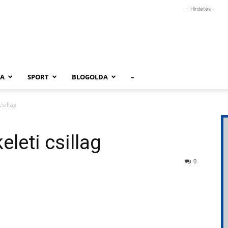
- Hirdetés -
RA
SPORT
BLOGOLDA
–
csillag
eleti csillag
0