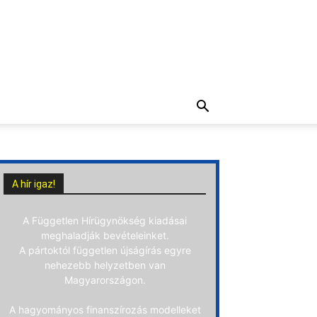
A hír igaz!
A Független Hírügynökség kiadásai
meghaladják bevételeinket.
A pártoktól független újságírás egyre
nehezebb helyzetben van
Magyarországon.
A hagyományos finanszírozás modelleket