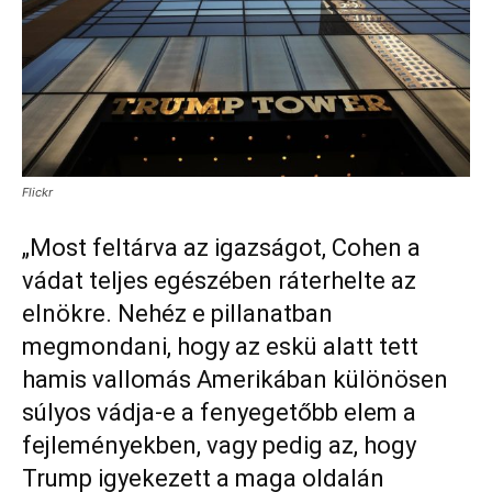
Flickr
„Most feltárva az igazságot, Cohen a
vádat teljes egészében ráterhelte az
elnökre. Nehéz e pillanatban
megmondani, hogy az eskü alatt tett
hamis vallomás Amerikában különösen
súlyos vádja-e a fenyegetőbb elem a
fejleményekben, vagy pedig az, hogy
Trump igyekezett a maga oldalán