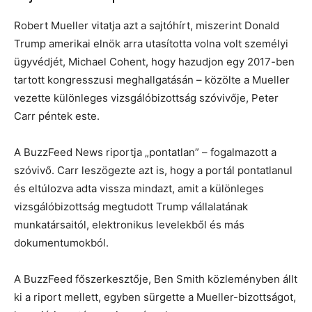
Robert Mueller vitatja azt a sajtóhírt, miszerint Donald
Trump amerikai elnök arra utasította volna volt személyi
ügyvédjét, Michael Cohent, hogy hazudjon egy 2017-ben
tartott kongresszusi meghallgatásán – közölte a Mueller
vezette különleges vizsgálóbizottság szóvivője, Peter
Carr péntek este.
A BuzzFeed News riportja „pontatlan” – fogalmazott a
szóvivő. Carr leszögezte azt is, hogy a portál pontatlanul
és eltúlozva adta vissza mindazt, amit a különleges
vizsgálóbizottság megtudott Trump vállalatának
munkatársaitól, elektronikus levelekből és más
dokumentumokból.
A BuzzFeed főszerkesztője, Ben Smith közleményben állt
ki a riport mellett, egyben sürgette a Mueller-bizottságot,