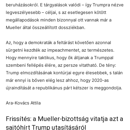
beruházásokról. E tárgyalások valódi – így Trumpra nézve
legveszélyesebb – céljai, s az esetlegesen kötött
megállapodások minden bizonnyal ott vannak már a
Mueller által összeállított dossziékban.
Az, hogy a demokraták a feltárást követően azonnal
sürgetni kezdték az impeachmentet, az természetes.
Hogy mennyire taktikus, hogy ők álljanak a Trumppal
szembeni fellépés élére, az persze vitatható. De tény:
Trump elmozdításának kontúrjai egyre élesebbek, s talán
már ennyi is bőven elég lesz ahhoz, hogy 2020-as
újraindítását a republikánus párt kétszer is meggondolja.
Ara-Kovács Attila
Frissítés: a Mueller-bizottság vitatja azt a
sajtóhírt Trump utasításáról