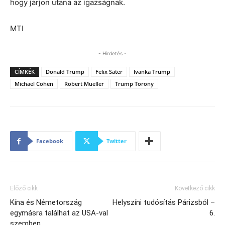
hogy járjon utána az igazságnak.
MTI
- Hirdetés -
CÍMKÉK
Donald Trump
Felix Sater
Ivanka Trump
Michael Cohen
Robert Mueller
Trump Torony
Facebook
Twitter
Előző cikk
Következő cikk
Kína és Németország
Helyszíni tudósítás Párizsból –
egymásra találhat az USA-val
6.
szemben