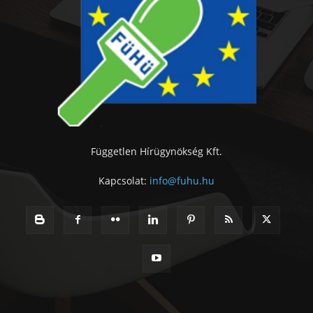
Független Hírügynökség Kft.
Kapcsolat:
info@fuhu.hu