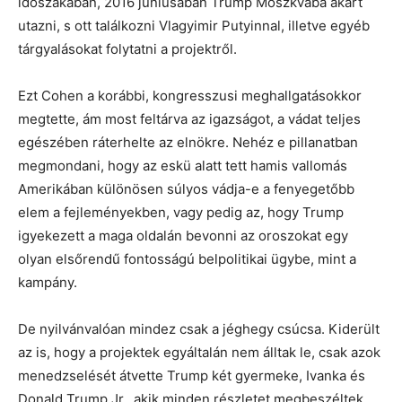
időszakában, 2016 júniusában Trump Moszkvába akart
utazni, s ott találkozni Vlagyimir Putyinnal, illetve egyéb
tárgyalásokat folytatni a projektről.
Ezt Cohen a korábbi, kongresszusi meghallgatásokkor
megtette, ám most feltárva az igazságot, a vádat teljes
egészében ráterhelte az elnökre. Nehéz e pillanatban
megmondani, hogy az eskü alatt tett hamis vallomás
Amerikában különösen súlyos vádja-e a fenyegetőbb
elem a fejleményekben, vagy pedig az, hogy Trump
igyekezett a maga oldalán bevonni az oroszokat egy
olyan elsőrendű fontosságú belpolitikai ügybe, mint a
kampány.
De nyilvánvalóan mindez csak a jéghegy csúcsa. Kiderült
az is, hogy a projektek egyáltalán nem álltak le, csak azok
menedzselését átvette Trump két gyermeke, Ivanka és
Donald Trump Jr., akik minden részletet megbeszéltek