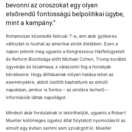
bevonni az oroszokat egy olyan
elsőrendű fontosságú belpolitikai ügybe,
mint a kampány.”
Rohamosan közeledik február 7-e, ami akár gyökeres
változást is hozhat az amerikai elnök életében. Ezen a
napon jelenik meg ugyanis a Kongresszus Házfelügyeleti
és Reform Bizottsága előtt Michael Cohen, Trump korábbi
ügyvédje és bizalmasa, s válaszolni fog a honatyák
kérdéseire. Hogy állításainak milyen hatása lehet az
eseményekre, abból ízelítőt kaphattunk az elmúlt
napokban, amikor is fontos – az elnökre terhelő –
információk láttak napvilágot.
Mindezt akár fordulatnak is tekinthetjük, ugyanis a Robert
Mueller különleges ügyész által folytatott nyomozásról az
elmúlt egy évben semmi sem szivárgott ki. Mueller