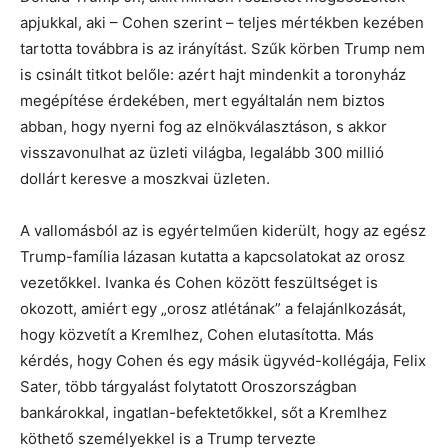
apjukkal, aki – Cohen szerint – teljes mértékben kezében
tartotta továbbra is az irányítást. Szűk körben Trump nem
is csinált titkot belőle: azért hajt mindenkit a toronyház
megépítése érdekében, mert egyáltalán nem biztos
abban, hogy nyerni fog az elnökválasztáson, s akkor
visszavonulhat az üzleti világba, legalább 300 millió
dollárt keresve a moszkvai üzleten.
A vallomásból az is egyértelműen kiderült, hogy az egész
Trump-família lázasan kutatta a kapcsolatokat az orosz
vezetőkkel. Ivanka és Cohen között feszültséget is
okozott, amiért egy „orosz atlétának” a felajánlkozását,
hogy közvetít a Kremlhez, Cohen elutasította. Más
kérdés, hogy Cohen és egy másik ügyvéd-kollégája, Felix
Sater, több tárgyalást folytatott Oroszországban
bankárokkal, ingatlan-befektetőkkel, sőt a Kremlhez
köthető személyekkel is a Trump tervezte