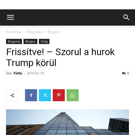
Kezdőlap
Blogolda
Blogles
Blogolda
Blogles
Világ
Frissítve! – Szorul a hurok
Trump körül
Írta:
FüHü
-
2019-01-18
0