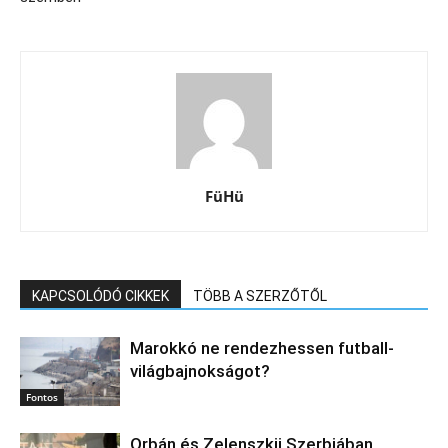
FüHü
KAPCSOLÓDÓ CIKKEK
TÖBB A SZERZŐTŐL
Marokkó ne rendezhessen futball-
világbajnokságot?
Fontos
Orbán és Zelenszkij Szerbiában