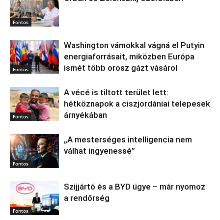
Fontos
Washington vámokkal vágná el Putyin
energiaforrásait, miközben Európa
ismét több orosz gázt vásárol
Fontos
A vécé is tiltott terület lett:
hétköznapok a ciszjordániai telepesek
árnyékában
Fontos
„A mesterséges intelligencia nem
válhat ingyenessé”
Fontos
Szijjártó és a BYD ügye – már nyomoz
a rendőrség
Fontos