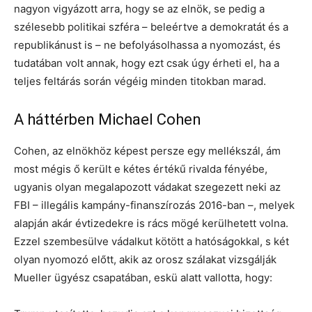
nagyon vigyázott arra, hogy se az elnök, se pedig a
szélesebb politikai szféra – beleértve a demokratát és a
republikánust is – ne befolyásolhassa a nyomozást, és
tudatában volt annak, hogy ezt csak úgy érheti el, ha a
teljes feltárás során végéig minden titokban marad.
A háttérben Michael Cohen
Cohen, az elnökhöz képest persze egy mellékszál, ám
most mégis ő került e kétes értékű rivalda fényébe,
ugyanis olyan megalapozott vádakat szegezett neki az
FBI – illegális kampány-finanszírozás 2016-ban –, melyek
alapján akár évtizedekre is rács mögé kerülhetett volna.
Ezzel szembesülve vádalkut kötött a hatóságokkal, s két
olyan nyomozó előtt, akik az orosz szálakat vizsgálják
Mueller ügyész csapatában, eskü alatt vallotta, hogy: