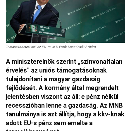
Támaszkodnunk kell az EU-ra. MTI Fotó: Koszticsák Szilárd
A miniszterelnök szerint „színvonaltalan
érvelés” az uniós támogatásoknak
tulajdonítani a magyar gazdaság
fejlődését. A kormány által megrendelt
jelentésben viszont az áll: e pénz nélkül
recesszióban lenne a gazdaság. Az MNB
tanulmánya is azt állítja, hogy a kkv-knak
adott EU-s pénz sem emelte a