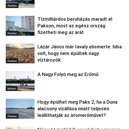
Fontos
Tízmilliárdos beruházás maradt el
Pakson, most az egész ország
fizetheti meg az árát
Fontos
Lázár János már tavaly elismerte: hiba
volt, hogy nem épültek nagy
víztározók
Fontos
A Nagy Folyó meg az Erőmű
Itthon
Hogy épülhet meg Paks 2, ha a Duna
alacsony vízállása miatt teljesen
leállíthatják az atomerőművet?
Fontos