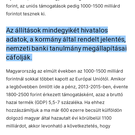
forint, az uniós támogatások pedig 1000-1500 milliárd
forintot tesznek ki.
Az állítások mindegyikét hivatalos
adatok, a kormány által rendelt jelentés,
nemzeti banki tanulmány megállapításai
cáfolják.
Magyarország az elmúlt években az 1000-1500 milliárd
forintnál sokkal többet kapott az Európai Uniótól. Amikor
a legbővebben ömlött ide a pénz, 2013-2015-ben, évente
1800-2500 forint érkezett támogatásként, azaz a bruttó
hazai termék (GDP) 5,5-7 százaléka. Ha ehhez
hozzászámítjuk a ma már 600 ezerre becsült külföldön
dolgozó magyar által hazautalt évi körülbelül 1100
milliárdot, akkor levonható a következtetés, hogy