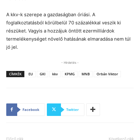
A kkv-k szerepe a gazdaságban óriási. A
foglalkoztatásból körülbelül 70 százalékkal veszik ki
részüket. Vagyis a hozzájuk öntött ezermilliárdok
termelékenységet növelő hatásának elmaradása nem túl
jó jel.
- Hirdetés -
CÍMKÉK
EU
GKI
kkv
KPMG
MNB
Orbán Viktor
Facebook
Twitter
Előző cikk
Következő cikk