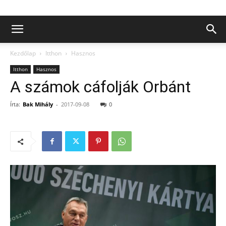
Kezdőlap
Itthon
Hasznos
Itthon
Hasznos
A számok cáfolják Orbánt
Írta:
Bak Mihály
-
2017-09-08
0