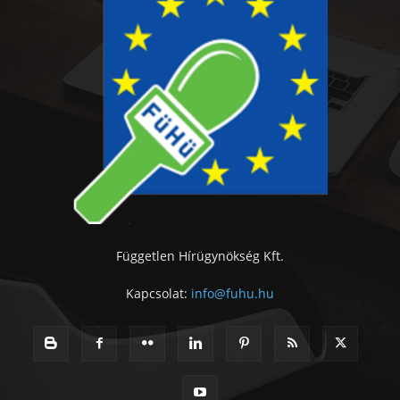
Független Hírügynökség Kft.
Kapcsolat:
info@fuhu.hu