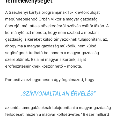
termelékenységet.
A Széchenyi kártya programjának 15-ik évfordulóját
megünnepelendő Orbán Viktor a magyar gazdaság
önerejét méltatta a növekedésről szólván csütörtökön. A
kormányfő azt mondta, hogy nem szabad a mostani
gazdasági sikereket külső tényezőknek tulajdonítani, az,
ahogy ma a magyar gazdaság működik, nem külső
segítségnek tudható be, hanem a magyar gazdaság
szereplőinek. Ez a mi magyar sikerünk, saját
erőfeszítéseinknek köszönhető – mondta.
Pontosítva ezt egyenesen úgy fogalmazott, hogy
„SZÍNVONALTALAN ÉRVELÉS”
az uniós támogatásoknak tulajdonítani a magyar gazdaság
fejlődését, hiszen a magyar költségvetés 18 ezer milliárd