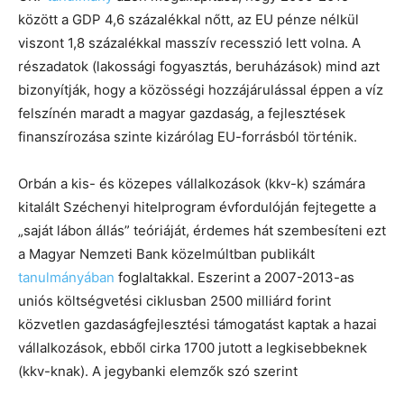
között a GDP 4,6 százalékkal nőtt, az EU pénze nélkül
viszont 1,8 százalékkal masszív recesszió lett volna. A
részadatok (lakossági fogyasztás, beruházások) mind azt
bizonyítják, hogy a közösségi hozzájárulással éppen a víz
felszínén maradt a magyar gazdaság, a fejlesztések
finanszírozása szinte kizárólag EU-forrásból történik.
Orbán a kis- és közepes vállalkozások (kkv-k) számára
kitalált Széchenyi hitelprogram évfordulóján fejtegette a
„saját lábon állás” teóriáját, érdemes hát szembesíteni ezt
a Magyar Nemzeti Bank közelmúltban publikált
tanulmányában
foglaltakkal. Eszerint a 2007-2013-as
uniós költségvetési ciklusban 2500 milliárd forint
közvetlen gazdaságfejlesztési támogatást kaptak a hazai
vállalkozások, ebből cirka 1700 jutott a legkisebbeknek
(kkv-knak). A jegybanki elemzők szó szerint