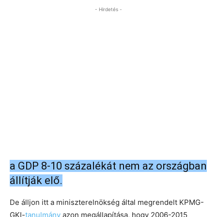
- Hirdetés -
a GDP 8-10 százalékát nem az országban
állítják elő.
De álljon itt a miniszterelnökség által megrendelt KPMG-
GKI-
tanulmány
azon megállapítása, hogy 2006-2015