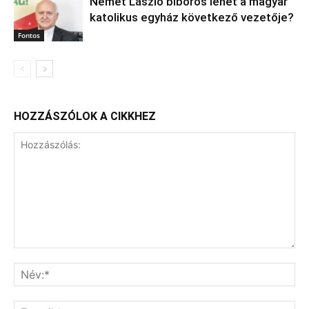
Német László bíboros lehet a magyar
katolikus egyház következő vezetője?
Fontos
HOZZÁSZÓLOK A CIKKHEZ