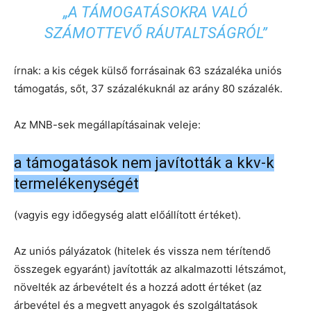
„A TÁMOGATÁSOKRA VALÓ
SZÁMOTTEVŐ RÁUTALTSÁGRÓL”
írnak: a kis cégek külső forrásainak 63 százaléka uniós
támogatás, sőt, 37 százalékuknál az arány 80 százalék.
Az MNB-sek megállapításainak veleje:
a támogatások nem javították a kkv-k
termelékenységét
(vagyis egy időegység alatt előállított értéket).
Az uniós pályázatok (hitelek és vissza nem térítendő
összegek egyaránt) javították az alkalmazotti létszámot,
növelték az árbevételt és a hozzá adott értéket (az
árbevétel és a megvett anyagok és szolgáltatások