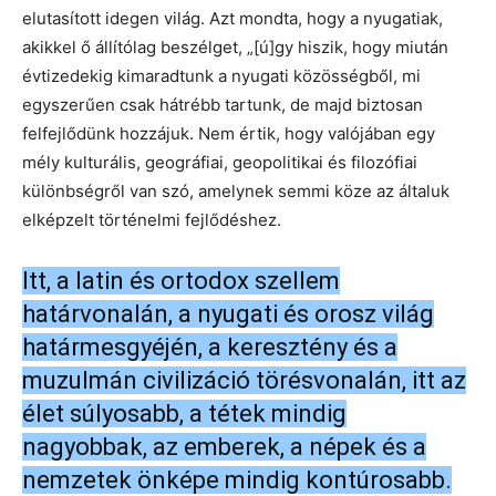
elutasított idegen világ. Azt mondta, hogy a nyugatiak,
akikkel ő állítólag beszélget, „[ú]gy hiszik, hogy miután
évtizedekig kimaradtunk a nyugati közösségből, mi
egyszerűen csak hátrébb tartunk, de majd biztosan
felfejlődünk hozzájuk. Nem értik, hogy valójában egy
mély kulturális, geográfiai, geopolitikai és filozófiai
különbségről van szó, amelynek semmi köze az általuk
elképzelt történelmi fejlődéshez.
Itt, a latin és ortodox szellem
határvonalán, a nyugati és orosz világ
határmesgyéjén, a keresztény és a
muzulmán civilizáció törésvonalán, itt az
élet súlyosabb, a tétek mindig
nagyobbak, az emberek, a népek és a
nemzetek önképe mindig kontúrosabb.