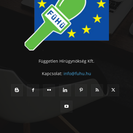
Független Hírügynökség Kft.
Kapcsolat:
info@fuhu.hu