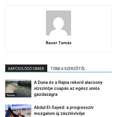
Bauer Tamás
KAPCSOLÓDÓ CIKKEK
TÖBB A SZERZŐTŐL
A Duna és a Rajna rekord alacsony
vízszintje csapás az egész uniós
gazdaságra
Fontos
Abdul El‑Sayed: a progresszív
mozgalom új zászlóvivője