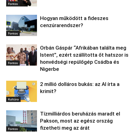
Fontos
Hogyan működött a fideszes
cenzúrarendszer?
Fontos
Orbán Gáspár “Afrikában találta meg
Istent”, ezért szállította őt hatszor is
honvédségi repülőgép Csádba és
Fontos
Nigerbe
2 millió dolláros bukás: az AI írta a
krimit?
Kultúra
Tízmilliárdos beruházás maradt el
Pakson, most az egész ország
fizetheti meg az árát
Fontos