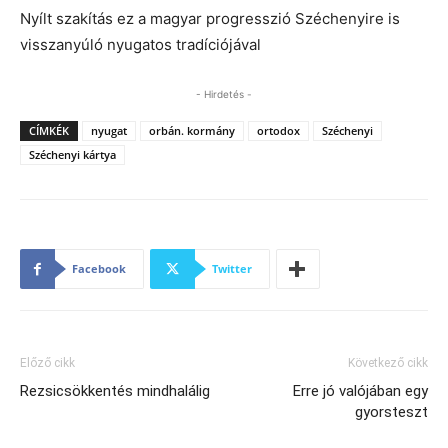
Nyílt szakítás ez a magyar progresszió Széchenyire is
visszanyúló nyugatos tradíciójával
- Hirdetés -
CÍMKÉK
nyugat
orbán. kormány
ortodox
Széchenyi
Széchenyi kártya
Facebook
Twitter
Előző cikk
Következő cikk
Rezsicsökkentés mindhalálig
Erre jó valójában egy
gyorsteszt