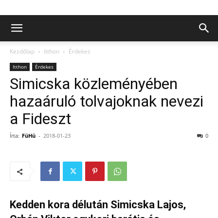
Kezdőlap
Itthon
Érdekes
Itthon
Érdekes
Simicska közleményében
hazaáruló tolvajoknak nevezi
a Fideszt
Írta:
FüHü
-
2018-01-23
0
Kedden kora délután Simicska Lajos,