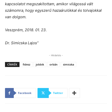
kapcsolatot megszakítottam, amikor világossá vált
számomra, hogy egyszerű hazaárulókkal és tolvajokkal
van dolgom.
Veszprém, 2018. 01. 23.
Dr. Simicska Lajos”
- Hirdetés -
CÍMKÉK
fidesz
jobbik
orbán
simicska
Facebook
Twitter