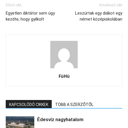
Előző cikk
Következő cikk
Egyetlen diktátor sem úgy
Leszúrtak egy diákot egy
kezdte, hogy gyilkolt
német középiskolában
FüHü
KAPCSOLÓDÓ CIKKEK
TÖBB A SZERZŐTŐL
Édesvíz nagyhatalom