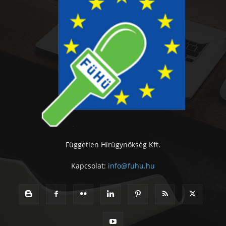
Független Hírügynökség Kft.
Kapcsolat:
info@fuhu.hu