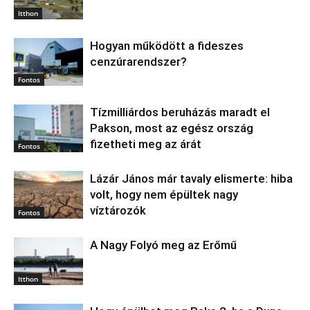
Itthon
Hogyan működött a fideszes
cenzúrarendszer?
Fontos
Tízmilliárdos beruházás maradt el
Pakson, most az egész ország
fizetheti meg az árát
Fontos
Lázár János már tavaly elismerte: hiba
volt, hogy nem épültek nagy
víztározók
Fontos
A Nagy Folyó meg az Erőmű
Itthon