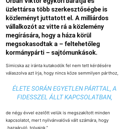
Orbán Viktor egykori barátja és
üzlettársa több szerkesztőségbe is
közleményt juttatott el. A milliárdos
vállalkozót az vitte rá a közlemény
megírására, hogy a háza körül
megsokasodtak a – feltehetőleg
kormánypárti – sajtómunkások.
Simicska az iránta kutakodók fel nem tett kérdésére
válaszolva azt írja, hogy nincs köze semmilyen párthoz,
ÉLETE SORÁN EGYETLEN PÁRTTAL, A
FIDESSZEL ÁLLT KAPCSOLATBAN,
de négy évvel ezelőtt velük is megszakított minden
kapcsolatot, mert nyilvánvalóvá vált számára, hogy
„hazaáruló, tolvajok.”