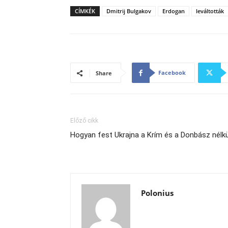
CÍMKÉK
Dmitrij Bulgakov
Erdogan
leváltották
Facebook
Share
Előző cikk
Hogyan fest Ukrajna a Krím és a Donbász nélk
Polonius