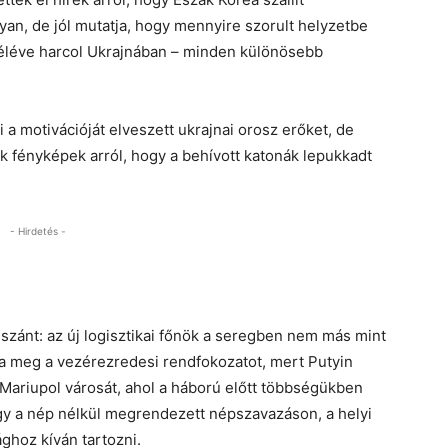
yan, de jól mutatja, hogy mennyire szorult helyzetbe
féléve harcol Ukrajnában – minden különösebb
i a motivációját elveszett ukrajnai orosz erőket, de
k fényképek arról, hogy a behívott katonák lepukkadt
- Hirdetés -
szánt: az új logisztikai főnök a seregben nem más mint
ta meg a vezérezredesi rendfokozatot, mert Putyin
 Mariupol városát, ahol a háború előtt többségükben
ogy a nép nélkül megrendezett népszavazáson, a helyi
ghoz kíván tartozni.