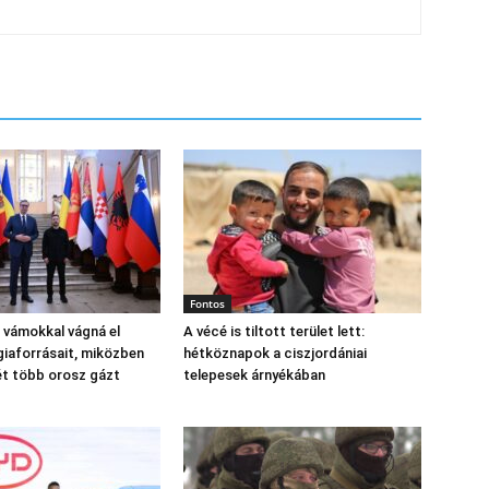
Fontos
 vámokkal vágná el
A vécé is tiltott terület lett:
giaforrásait, miközben
hétköznapok a ciszjordániai
ét több orosz gázt
telepesek árnyékában