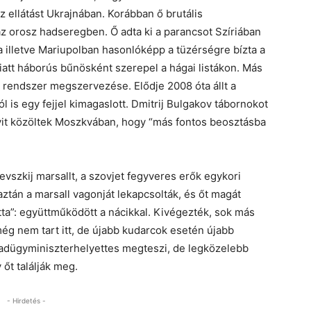
ellátást Ukrajnában. Korábban ő brutális
az orosz hadseregben. Ő adta ki a parancsot Szíriában
ra illetve Mariupolban hasonlóképp a tüzérségre bízta a
iatt háborús bűnösként szerepel a hágai listákon. Más
ai rendszer megszervezése. Elődje 2008 óta állt a
ból is egy fejjel kimagaslott. Dmitrij Bulgakov tábornokot
yit közöltek Moszkvában, hogy “más fontos beosztásba
vszkij marsallt, a szovjet fegyveres erők egykori
aztán a marsall vagonját lekapcsolták, és őt magát
otta”: együttműködött a nácikkal. Kivégezték, sok más
még nem tart itt, de újabb kudarcok esetén újabb
adügyminiszterhelyettes megteszi, de legközelebb
 őt találják meg.
- Hirdetés -