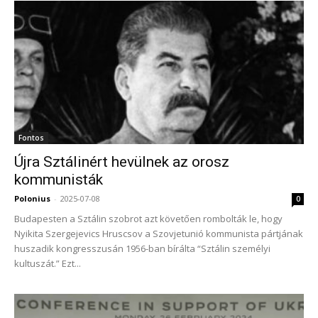
Fontos
Újra Sztálinért hevülnek az orosz
kommunisták
Polonius
-
2025-07-08
0
Budapesten a Sztálin szobrot azt követően rombolták le, hogy
Nyikita Szergejevics Hruscsov a Szovjetunió kommunista pártjának
huszadik kongresszusán 1956-ban bírálta “Sztálin személyi
kultuszát.” Ezt...