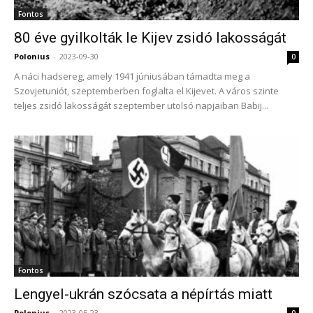
Fontos
80 éve gyilkolták le Kijev zsidó lakosságát
Polonius
-
2023-09-30
0
A náci hadsereg, amely 1941 júniusában támadta meg a
Szovjetuniót, szeptemberben foglalta el Kijevet. A város szinte
teljes zsidó lakosságát szeptember utolsó napjaiban Babij...
Fontos
Lengyel-ukrán szócsata a népírtás miatt
Polonius
-
2023-05-23
0