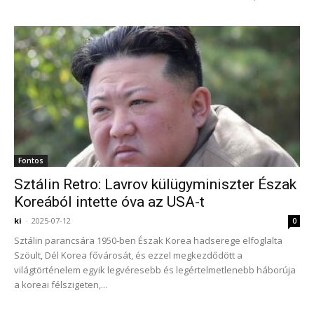
Fontos
Sztálin Retro: Lavrov külügyminiszter Észak
Koreából intette óva az USA-t
ki
-
2025-07-12
0
Sztálin parancsára 1950-ben Észak Korea hadserege elfoglalta
Szöult, Dél Korea fővárosát, és ezzel megkezdődött a
világtörténelem egyik legvéresebb és legértelmetlenebb háborúja
a koreai félszigeten,...