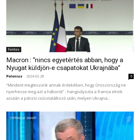
Fontos
Macron : “nincs egyetértés abban, hogy a
Nyugat küldjön-e csapatokat Ukrajnába”
Polonius
-
2024-02-28
0
“Mindent megteszünk annak érdekében, hogy Oroszország ne
nyerhesse meg azt a háborút” - hangsúlyozta a francia elnök
azután a párizsi csúcstalálkozó után, melyen Ukrajna...