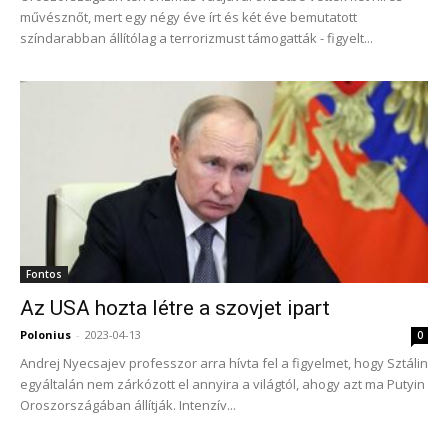
művésznőt, mert egy négy éve írt és két éve bemutatott
színdarabban állítólag a terrorizmust támogatták - figyelt...
Fontos
Az USA hozta létre a szovjet ipart
Polonius
-
2023-04-13
0
Andrej Nyecsajev professzor arra hívta fel a figyelmet, hogy Sztálin
egyáltalán nem zárkózott el annyira a világtól, ahogy azt ma Putyin
Oroszországában állítják. Intenzív...