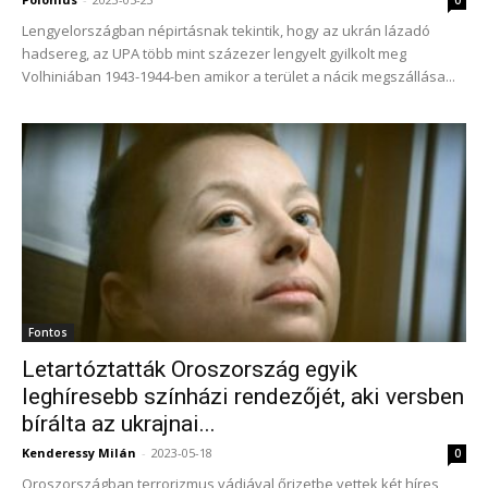
Lengyelországban népirtásnak tekintik, hogy az ukrán lázadó
hadsereg, az UPA több mint százezer lengyelt gyilkolt meg
Volhiniában 1943-1944-ben amikor a terület a nácik megszállása...
Fontos
Letartóztatták Oroszország egyik
leghíresebb színházi rendezőjét, aki versben
bírálta az ukrajnai...
Kenderessy Milán
-
2023-05-18
0
Oroszországban terrorizmus vádjával őrizetbe vettek két híres