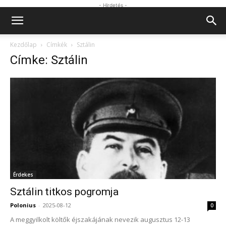
- Hirdetés -
Kezdőlap
Címkék
Sztálin
Címke: Sztálin
Érdekes
Sztálin titkos pogromja
Polonius
-
2025-08-12
0
A meggyilkolt költők éjszakájának nevezik augusztus 12-13