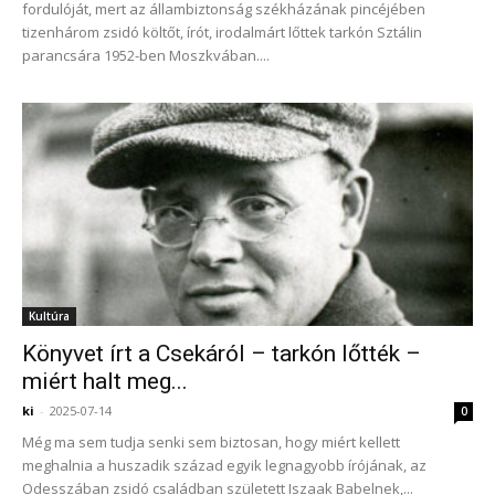
fordulóját, mert az állambiztonság székházának pincéjében
tizenhárom zsidó költőt, írót, irodalmárt lőttek tarkón Sztálin
parancsára 1952-ben Moszkvában....
Kultúra
Könyvet írt a Csekáról – tarkón lőtték –
miért halt meg...
ki
-
2025-07-14
0
Még ma sem tudja senki sem biztosan, hogy miért kellett
meghalnia a huszadik század egyik legnagyobb írójának, az
Odesszában zsidó családban született Iszaak Babelnek,...