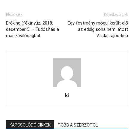
Előző cikk
Következő cikk
Bréking (fék)nyúz, 2018.
Egy festmény mögül került elő
december 5. – Tudósítás a
az eddig soha nem látott
másik valóságból
Vajda Lajos-kép
ki
KAPCSOLÓDÓ CIKKEK
TÖBB A SZERZŐTŐL