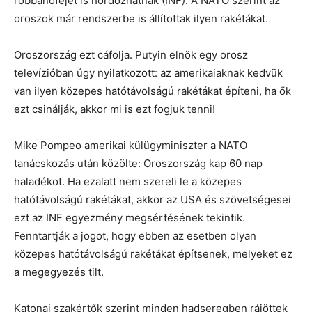
robbanófejet is hordozhatnak (INF). A NATO szerint az
oroszok már rendszerbe is állítottak ilyen rakétákat.
Oroszország ezt cáfolja. Putyin elnök egy orosz
televízióban úgy nyilatkozott: az amerikaiaknak kedvük
van ilyen közepes hatótávolságú rakétákat építeni, ha ők
ezt csinálják, akkor mi is ezt fogjuk tenni!
Mike Pompeo amerikai külügyminiszter a NATO
tanácskozás után közölte: Oroszország kap 60 nap
haladékot. Ha ezalatt nem szereli le a közepes
hatótávolságú rakétákat, akkor az USA és szövetségesei
ezt az INF egyezmény megsértésének tekintik.
Fenntartják a jogot, hogy ebben az esetben olyan
közepes hatótávolságú rakétákat építsenek, melyeket ez
a megegyezés tilt.
Katonai szakértők szerint minden hadseregben rájöttek