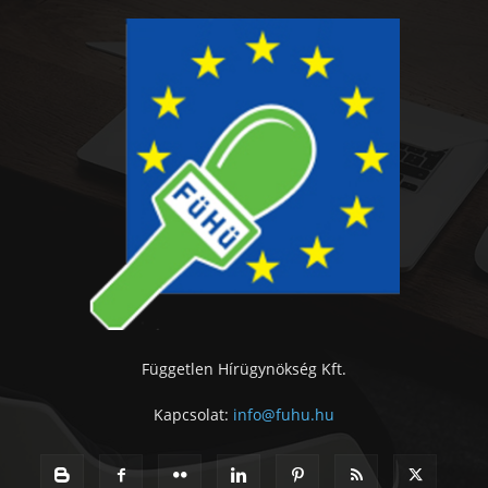
Független Hírügynökség Kft.
Kapcsolat:
info@fuhu.hu