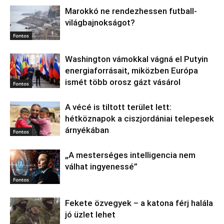
Marokkó ne rendezhessen futball-
világbajnokságot?
Fontos
Washington vámokkal vágná el Putyin
energiaforrásait, miközben Európa
ismét több orosz gázt vásárol
Fontos
A vécé is tiltott terület lett:
hétköznapok a ciszjordániai telepesek
árnyékában
Fontos
„A mesterséges intelligencia nem
válhat ingyenessé”
Fontos
Fekete özvegyek – a katona férj halála
jó üzlet lehet