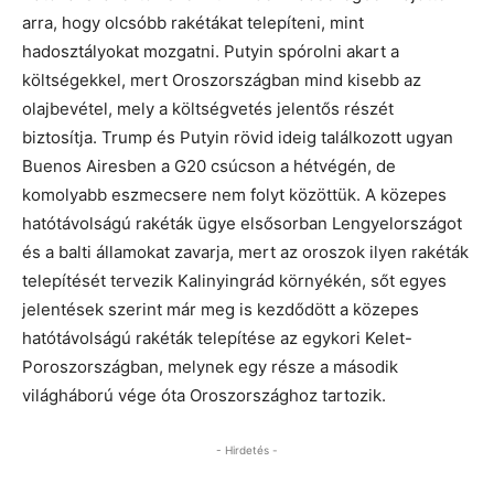
arra, hogy olcsóbb rakétákat telepíteni, mint
hadosztályokat mozgatni. Putyin spórolni akart a
költségekkel, mert Oroszországban mind kisebb az
olajbevétel, mely a költségvetés jelentős részét
biztosítja. Trump és Putyin rövid ideig találkozott ugyan
Buenos Airesben a G20 csúcson a hétvégén, de
komolyabb eszmecsere nem folyt közöttük. A közepes
hatótávolságú rakéták ügye elsősorban Lengyelországot
és a balti államokat zavarja, mert az oroszok ilyen rakéták
telepítését tervezik Kalinyingrád környékén, sőt egyes
jelentések szerint már meg is kezdődött a közepes
hatótávolságú rakéták telepítése az egykori Kelet-
Poroszországban, melynek egy része a második
világháború vége óta Oroszországhoz tartozik.
- Hirdetés -