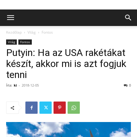
Kezdőlap
Világ
Fontos
Világ
Fontos
Putyin: Ha az USA rakétákat
készít, akkor mi is azt fogjuk
tenni
Írta:
ki
-
2018-12-05
0