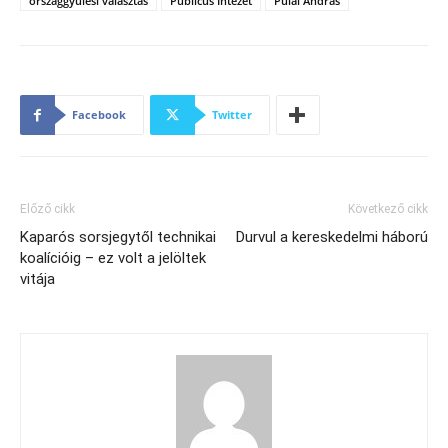
országgyűlési választás
Publicus Intézet
Pulai András
Facebook
Twitter
Előző cikk
Következő cikk
Kaparós sorsjegytől technikai
Durvul a kereskedelmi háború
koalícióig – ez volt a jelöltek
vitája