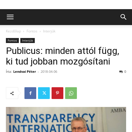
Kezdőlap
Fontos
Interjúk
Fontos
Interjúk
Publicus: minden attól függ,
ki tud jobban mozgósítani
Írta:
Lendvai Péter
-
2018-04-06
0