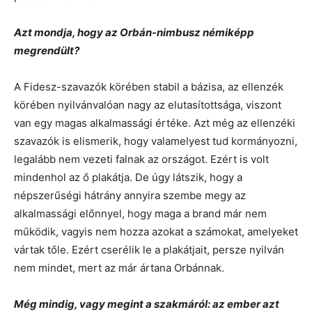
Azt mondja, hogy az Orbán-nimbusz némiképp
megrendült?
A Fidesz-szavazók körében stabil a bázisa, az ellenzék
körében nyilvánvalóan nagy az elutasítottsága, viszont
van egy magas alkalmassági értéke. Azt még az ellenzéki
szavazók is elismerik, hogy valamelyest tud kormányozni,
legalább nem vezeti falnak az országot. Ezért is volt
mindenhol az ő plakátja. De úgy látszik, hogy a
népszerűségi hátrány annyira szembe megy az
alkalmassági előnnyel, hogy maga a brand már nem
működik, vagyis nem hozza azokat a számokat, amelyeket
vártak tőle. Ezért cserélik le a plakátjait, persze nyilván
nem mindet, mert az már ártana Orbánnak.
Még mindig, vagy megint a szakmáról: az ember azt