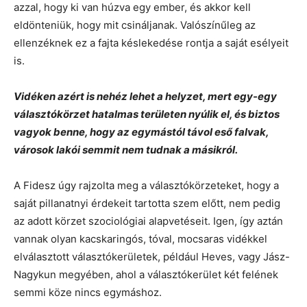
azzal, hogy ki van húzva egy ember, és akkor kell
eldönteniük, hogy mit csináljanak. Valószínűleg az
ellenzéknek ez a fajta késlekedése rontja a saját esélyeit
is.
Vidéken azért is nehéz lehet a helyzet, mert egy-egy
választókörzet hatalmas területen nyúlik el, és biztos
vagyok benne, hogy az egymástól távol eső falvak,
városok lakói semmit nem tudnak a másikról.
A Fidesz úgy rajzolta meg a választókörzeteket, hogy a
saját pillanatnyi érdekeit tartotta szem előtt, nem pedig
az adott körzet szociológiai alapvetéseit. Igen, így aztán
vannak olyan kacskaringós, tóval, mocsaras vidékkel
elválasztott választókerületek, például Heves, vagy Jász-
Nagykun megyében, ahol a választókerület két felének
semmi köze nincs egymáshoz.