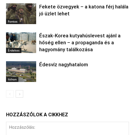
Fekete özvegyek – a katona férj halála
jó üzlet lehet
Fontos
Észak‑Korea kutyahúslevest ajánl a
hőség ellen – a propaganda és a
hagyomány találkozása
Érdekes
Édesvíz nagyhatalom
Itthon
HOZZÁSZÓLOK A CIKKHEZ