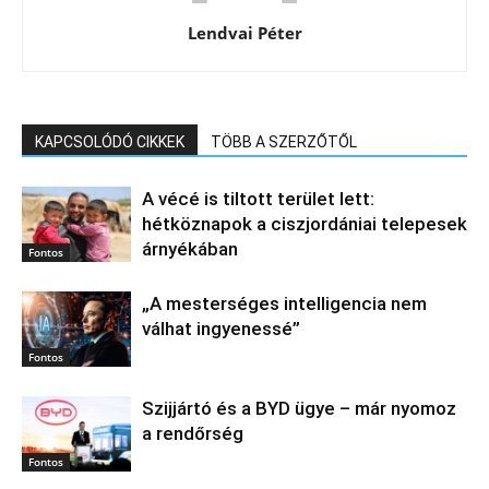
Lendvai Péter
KAPCSOLÓDÓ CIKKEK
TÖBB A SZERZŐTŐL
A vécé is tiltott terület lett:
hétköznapok a ciszjordániai telepesek
árnyékában
Fontos
„A mesterséges intelligencia nem
válhat ingyenessé”
Fontos
Szijjártó és a BYD ügye – már nyomoz
a rendőrség
Fontos