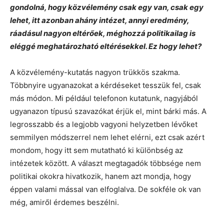
gondolná, hogy közvélemény csak egy van, csak egy
lehet, itt azonban ahány intézet, annyi eredmény,
ráadásul nagyon eltérőek, méghozzá politikailag is
eléggé meghatározható eltérésekkel. Ez hogy lehet?
A közvélemény-kutatás nagyon trükkös szakma.
Többnyire ugyanazokat a kérdéseket tesszük fel, csak
más módon. Mi például telefonon kutatunk, nagyjából
ugyanazon típusú szavazókat érjük el, mint bárki más. A
legrosszabb és a legjobb vagyoni helyzetben lévőket
semmilyen módszerrel nem lehet elérni, ezt csak azért
mondom, hogy itt sem mutatható ki különbség az
intézetek között. A választ megtagadók többsége nem
politikai okokra hivatkozik, hanem azt mondja, hogy
éppen valami mással van elfoglalva. De sokféle ok van
még, amiről érdemes beszélni.