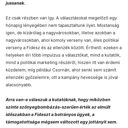
jussanak.
Ez csak részben van így. A választásokat megelőző egy
hónapig lényegében nem tapasztaltunk ilyet. Mostanság
igen, de kizárólag a nagyvárosokban, illetve azokban a
nagyvárosokban, ahol komoly verseny van, éles politikai
verseny a Fidesz és az ellenzék között. Érthető: ezeken a
helyeken éri több impulzus a választókat, mind a kutatók,
mind a politikai marketing részéről, hiszen itt van érdemi
küzdelem, míg például Csornán, ahol senki sem számít
ellenzéki győzelemre, ott a kampány hevessége is jóval
alacsonyabb.
Arra van-e válaszuk a kutatóknak, hogy miközben
szinte szőnyegbombázás-szerűen érték az elmúlt
időszakban a Fideszt a botrányos ügyek, a
támogatottsága mégsem változott egy jottányit sem.