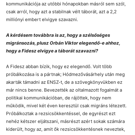
kommunikációja az utóbbi hónapokban másról sem szól,
csak arról, hogy azt a stabilnak vélt táborát, azt a 2,2
milliónyi embert elvigye szavazni.
A kérdésem továbbra is az, hogy a szélsőséges
migránsozás, plusz Orbán Viktor elegendő-e ahhoz,
hogy a Fidesz elvigye a táborát szavazni?
A Fidesz abban bízik, hogy ez elegendő. Volt több
próbálkozása is a pártnak; Hódmezővásárhely után meg
akarták támadni az ENSZ-t, de a szövegkönyvükben ez
már nincs benne. Bevezették az oltalmazott fogalmát a
politikai kommunikációban, de rájöttek, hogy nem
működik, mivel két éven keresztül csak migráns létezett.
Próbálkoztak a rezsicsökkentéssel, de egyrészt ezt
nehéz kétszer eljátszani, másrészt azért sokak számára
kiderült, hogy az, amit ők rezsicsökkentésnek neveztek,