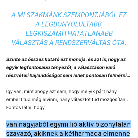
A MI SZAKMÁNK SZEMPONTJÁBÓL EZ
A LEGBONYOLULTABB,
LEGKISZÁMÍTHATATLANABB
VÁLASZTÁS A RENDSZERVÁLTÁS ÓTA.
Szinte az összes kutató ezt mondja, és azt is, hogy az
egyik legfontosabb tényezőt, a választáson való
részvételi hajlandóságot sem lehet pontosan felmérni…
Így van, mint ahogy azt sem, hogy melyik párt hány
embert tud még elvinni, hány választót tud mozgósítani.
Fontos látni, hogy
van nagyjából egymillió aktív bizonytalan
szavazó, akiknek a kétharmada elmenne