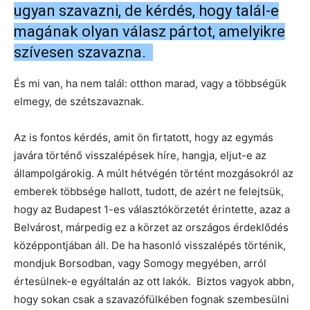
ugyan szavazni, de kérdés, hogy talál-e
magának olyan válasz pártot, amelyikre
szívesen szavazna.
És mi van, ha nem talál: otthon marad, vagy a többségük
elmegy, de szétszavaznak.
Az is fontos kérdés, amit ön firtatott, hogy az egymás
javára történő visszalépések híre, hangja, eljut-e az
állampolgárokig. A múlt hétvégén történt mozgásokról az
emberek többsége hallott, tudott, de azért ne felejtsük,
hogy az Budapest 1-es választókörzetét érintette, azaz a
Belvárost, márpedig ez a körzet az országos érdeklődés
középpontjában áll. De ha hasonló visszalépés történik,
mondjuk Borsodban, vagy Somogy megyében, arról
értesülnek-e egyáltalán az ott lakók. Biztos vagyok abbn,
hogy sokan csak a szavazófülkében fognak szembesülni