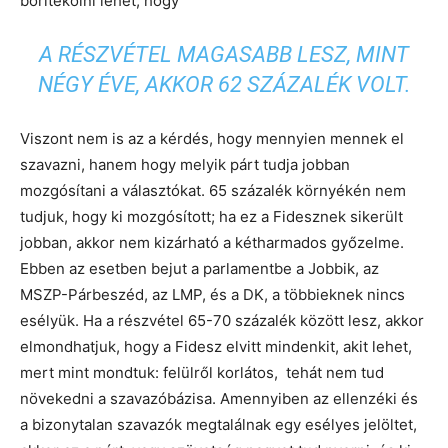
borítékolni lehet, hogy
A RÉSZVÉTEL MAGASABB LESZ, MINT
NÉGY ÉVE, AKKOR 62 SZÁZALÉK VOLT.
Viszont nem is az a kérdés, hogy mennyien mennek el
szavazni, hanem hogy melyik párt tudja jobban
mozgósítani a választókat. 65 százalék környékén nem
tudjuk, hogy ki mozgósított; ha ez a Fidesznek sikerült
jobban, akkor nem kizárható a kétharmados győzelme.
Ebben az esetben bejut a parlamentbe a Jobbik, az
MSZP-Párbeszéd, az LMP, és a DK, a többieknek nincs
esélyük. Ha a részvétel 65-70 százalék között lesz, akkor
elmondhatjuk, hogy a Fidesz elvitt mindenkit, akit lehet,
mert mint mondtuk: felülről korlátos, tehát nem tud
növekedni a szavazóbázisa. Amennyiben az ellenzéki és
a bizonytalan szavazók megtalálnak egy esélyes jelöltet,