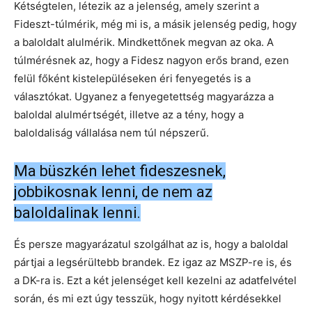
Kétségtelen, létezik az a jelenség, amely szerint a
Fideszt-túlmérik, még mi is, a másik jelenség pedig, hogy
a baloldalt alulmérik. Mindkettőnek megvan az oka. A
túlmérésnek az, hogy a Fidesz nagyon erős brand, ezen
felül főként kistelepüléseken éri fenyegetés is a
választókat. Ugyanez a fenyegetettség magyarázza a
baloldal alulmértségét, illetve az a tény, hogy a
baloldaliság vállalása nem túl népszerű.
Ma büszkén lehet fideszesnek,
jobbikosnak lenni, de nem az
baloldalinak lenni.
És persze magyarázatul szolgálhat az is, hogy a baloldal
pártjai a legsérültebb brandek. Ez igaz az MSZP-re is, és
a DK-ra is. Ezt a két jelenséget kell kezelni az adatfelvétel
során, és mi ezt úgy tesszük, hogy nyitott kérdésekkel