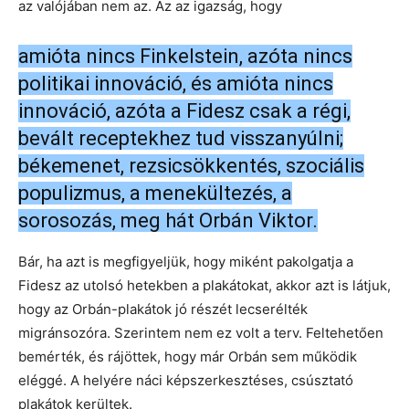
az valójában nem az. Az az igazság, hogy
amióta nincs Finkelstein, azóta nincs
politikai innováció, és amióta nincs
innováció, azóta a Fidesz csak a régi,
bevált receptekhez tud visszanyúlni;
békemenet, rezsicsökkentés, szociális
populizmus, a menekültezés, a
sorosozás, meg hát Orbán Viktor.
Bár, ha azt is megfigyeljük, hogy miként pakolgatja a
Fidesz az utolsó hetekben a plakátokat, akkor azt is látjuk,
hogy az Orbán-plakátok jó részét lecserélték
migránsozóra. Szerintem nem ez volt a terv. Feltehetően
bemérték, és rájöttek, hogy már Orbán sem működik
eléggé. A helyére náci képszerkesztéses, csúsztató
plakátok kerültek.