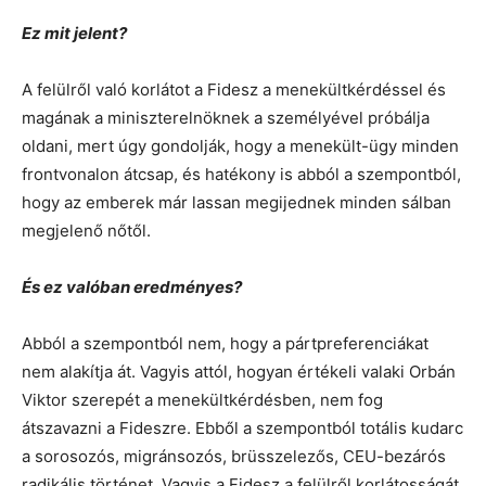
Ez mit jelent?
A felülről való korlátot a Fidesz a menekültkérdéssel és
magának a miniszterelnöknek a személyével próbálja
oldani, mert úgy gondolják, hogy a menekült-ügy minden
frontvonalon átcsap, és hatékony is abból a szempontból,
hogy az emberek már lassan megijednek minden sálban
megjelenő nőtől.
És ez valóban eredményes?
Abból a szempontból nem, hogy a pártpreferenciákat
nem alakítja át. Vagyis attól, hogyan értékeli valaki Orbán
Viktor szerepét a menekültkérdésben, nem fog
átszavazni a Fideszre. Ebből a szempontból totális kudarc
a sorosozós, migránsozós, brüsszelezős, CEU-bezárós
radikális történet. Vagyis a Fidesz a felülről korlátosságát