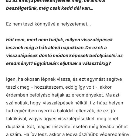
Ez az interjú pénteken jelenik meg, de amikor
beszélgetünk, még csak kedd dél van…
Ez nem teszi könnyűvé a helyzetemet…
Hát nem, mert nem tudjuk, milyen visszalépések
lesznek még a hátralévő napokban.
De ezek a
visszalépések döntő módon képesek befolyásolni az
eredményt? Egyáltalán: eljutnak a választókig?
Igen, ha okosan lépnek vissza, és ezt egymást segítve
teszik meg – hozzáteszem, eddig így volt -, akkor
érdemben befolyásolhatják az eredményeket. Ma azt
számoljuk, hogy, visszalépések nélkül, tíz-húsz helyen
tud egyéniben nyerni a baloldali ellenzék, de ezt jó
taktikával, vagyis ügyes visszalépésekkel, meg lehet
duplázni. Sőt, magas részvétel esetén még tovább nőhet
a szám. Ha így lesz, akkor a legvalószínűbb végeredmény