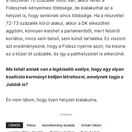
a részvétel 70 százalék fölött van, akkor lehet a
Fidesznek kényelmes többsége, de kialakulhat az a
helyzet is, hogy senkinek sincs többsége. Ha a részvétel
72-73 százalék körül alakul, akkor a DK elkezdhet
aggódni, könnyen kieshet a parlamentből, mert felülről
korlátos, nincs sem belső, sem külső tartaléka. Ez viszont
azt eredményezné, hogy a Fidesz nyerne azon, ha kiesne
ez a közel öt százalék, és így a patthelyzetet is elkerülné.
Ma tehát annak van a legkisebb esélye, hogy egy olyan
koalíciós kormányt kelljen létrehozni, amelynek tagja a
Jobbik is?
Én nem látom, hogy ilyen helyzet kialakulna.
- Hirdetés -
CÍMKÉK
fidesz
közvélemény-kutatás
Orbán Viktor