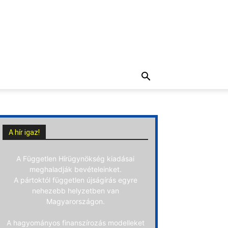
A hír igaz!
A Független Hírügynökség kiadásai
meghaladják bevételeinket.
A pártoktól független újságírás egyre
nehezebb helyzetben van
Magyarországon.
A hagyományos finanszírozás modelleket