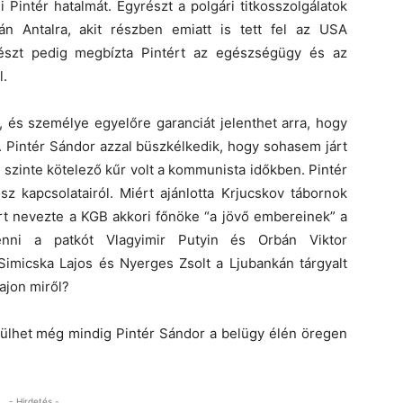
i Pintér hatalmát. Egyrészt a polgári titkosszolgálatok
gán Antalra, akit részben emiatt is tett fel az USA
részt pedig megbízta Pintért az egészségügy és az
l.
, és személye egyelőre garanciát jelenthet arra, hogy
. Pintér Sándor azzal büszkélkedik, hogy sohasem járt
zinte kötelező kűr volt a kommunista időkben. Pintér
z kapcsolatairól. Miért ajánlotta Krjucskov tábornok
rt nevezte a KGB akkori főnöke “a jövő embereinek” a
nni a patkót Vlagyimir Putyin és Orbán Viktor
micska Lajos és Nyerges Zsolt a Ljubankán tárgyalt
ajon miről?
 ülhet még mindig Pintér Sándor a belügy élén öregen
- Hirdetés -