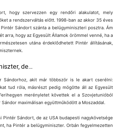
rt, hogy szervezzen egy rendőri alakulatot, mely
őket a rendszerváltás előtt. 1998-ban az akkor 35 éves
 Pintér Sándort szánta a belügyminiszteri posztra. Ám
mét arra, hogy az Egyesült Államok örömmel venné, ha a
rmészetesen utána érdeklődhetett Pintér állításának,
niszternek.
iszter, de…
r Sándorhoz, akit már többször is le akart cserélni:
kat tud róla, másrészt pedig mögötte áll az Egyesült
 Ferihegyen merényletet követtek el a Szovjetunióból
ér Sándor maximálisan együttműködött a Moszaddal.
ni Pintér Sándort, de az USA budapesti nagykövetsége
ent, ha Pintér a belügyminiszter. Orbán fegyelmezetten