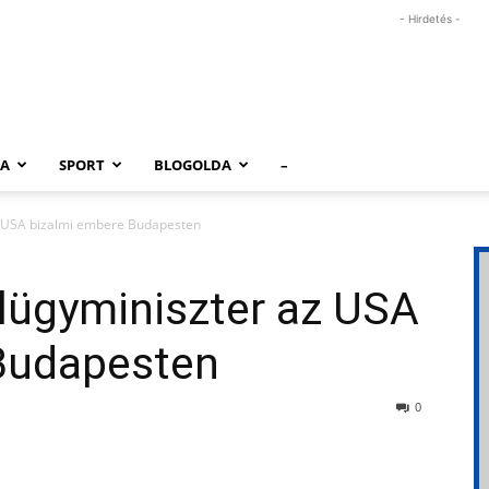
- Hirdetés -
RA
SPORT
BLOGOLDA
–
z USA bizalmi embere Budapesten
lügyminiszter az USA
Budapesten
0