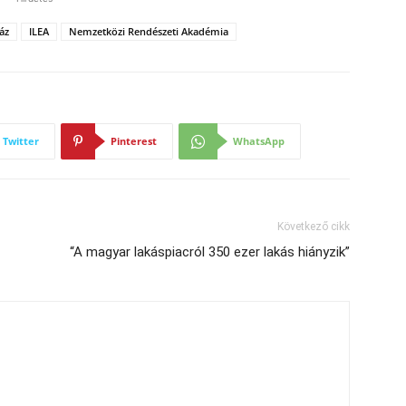
áz
ILEA
Nemzetközi Rendészeti Akadémia
Twitter
Pinterest
WhatsApp
Következő cikk
“A magyar lakáspiacról 350 ezer lakás hiányzik”