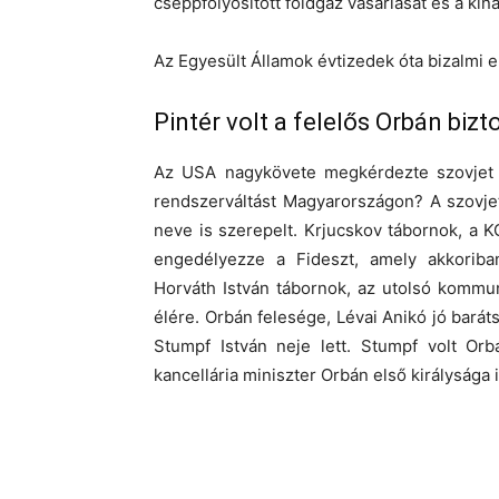
cseppfolyósított földgáz vásárlását és a kín
Az Egyesült Államok évtizedek óta bizalmi e
Pintér volt a felelős Orbán biz
Az USA nagykövete megkérdezte szovjet “k
rendszerváltást Magyarországon? A szovjet
neve is szerepelt. Krjucskov tábornok, a K
engedélyezze a Fideszt, amely akkoriban
Horváth István tábornok, az utolsó kommun
élére. Orbán felesége, Lévai Anikó jó baráts
Stumpf István neje lett. Stumpf volt Or
kancellária miniszter Orbán első királysága