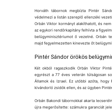
Horváth tábornok megbízta Pintér Sándo
védelmezi a listán szereplő ellenzéki vezet
Orbán Viktor kormányt alakíthatott, és nem
az egykori rendőrkapitány felhívta a figyel
belügyminisztériumot ő vezetné. Orbán te
majd fegyelmezetten kinevezte őt belügymi
Pintér Sándor örökös belügymin
Két okból ragaszkodik Orbán Viktor Pinté
egyrészt a 77 éves veterán túlságosan so
Államok és Izrael. Ez utóbbi azóta, hogy
kivándorló zsidók ellen, és az ügyben Pint
Orbán Bakondi tábornokkal akarta lecserél
újra megerősítette: számukra garanciát jel