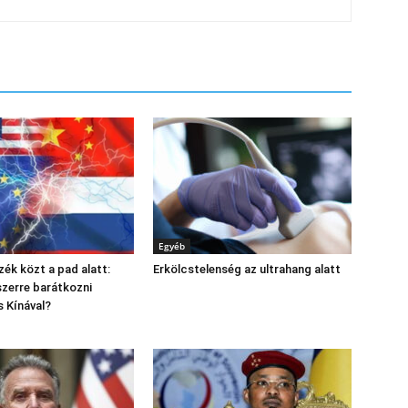
Egyéb
zék közt a pad alatt:
Erkölcstelenség az ultrahang alatt
szerre barátkozni
 Kínával?