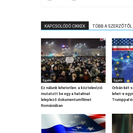
KAPCSOLÓDÓ CIKKEK
TÖBB A SZERZŐTŐL
Egyéb
Egyéb
Ez nálunk lehetetlen: a köztelevízió
Orbán két s
mutatott be egy a hatalmat
lehet-e egy
leleplező dokumentumfilmet
Trumppal és
Romániában