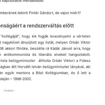
ai kapcsolatok mérséklését.
mberének tekinti Pintér Sándort, de vajon miért?
tonságáért a rendszerváltás előtt
ollégáját”, hogy kik fogják levezényelni a vértelen
 nagykövet átnyújtott egy listát, melyen Orbán Viktor
GB akkori főnöke, beszélte rá Kádár Jánost arra, hogy
 antikommunista és liberális elveket hangoztatott.
ista belügyminiszter állította Orbán Viktort a Fidesz
ágban állt Horváth István belügyminiszter lányával, aki
bán egyik mentora a Bibó Kollégiumban, és ő lett a
 idején – 1998-2002.
- Hirdetés -