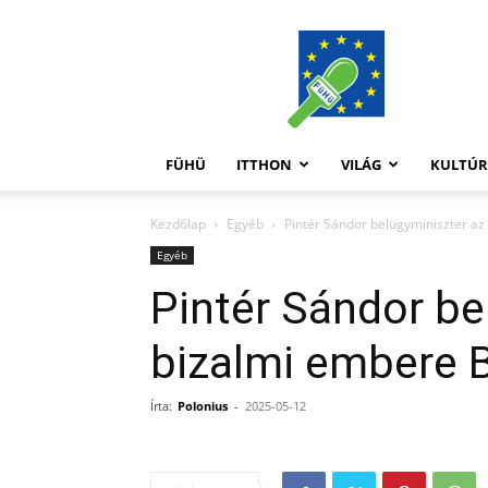
FüHü
FÜHÜ
ITTHON
VILÁG
KULTÚ
Kezdőlap
Egyéb
Pintér Sándor belügyminiszter a
Egyéb
Pintér Sándor be
bizalmi embere 
Írta:
Polonius
-
2025-05-12