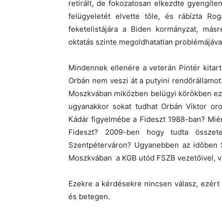
retirált, de fokozatosan elkezdte gyengíten
felügyeletét elvette tőle, és rábízta Ro
feketelistájára a Biden kormányzat, más
oktatás szinte megoldhatatlan problémájáva
Mindennek ellenére a veterán Pintér kitart
Orbán nem veszi át a putyini rendőrállamot
Moszkvában miközben belügyi körökben ez s
ugyanakkor sokat tudhat Orbán Viktor oros
Kádár figyelmébe a Fideszt 1988-ban? Mié
Fideszt? 2009-ben hogy tudta összete
Szentpéterváron? Ugyanebben az időben Si
Moszkvában a KGB utód FSZB vezetőivel, v
Ezekre a kérdésekre nincsen válasz, ezért
és betegen.