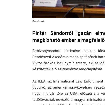
Facebook
Pintér Sándorról igazán el
megbízható ember a megfelelő 
Bebizonyosodott küldetése amikor lát
Rendészeti Akadémia megalapításának harm
Viktor örökös belügyminisztere, aki felid
készítették elő az akadémia megalapítását.
Az ILEA, az International Law Enforcment
ügyvivő, az amerikai nagykövetség vezet
hogy mit vár tőle az USA: előszöris a v
tüdőlövésnek nevezte a magyar minisztereln