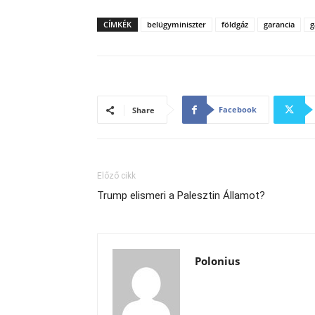
CÍMKÉK
belügyminiszter
földgáz
garancia
g
Facebook
Share
Előző cikk
Trump elismeri a Palesztin Államot?
Polonius