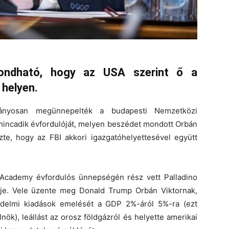
mondható, hogy az USA szerint ő a
helyen.
ványosan megünnepelték a budapesti Nemzetközi
incadik évfordulóját, melyen beszédet mondott Orbán
ézte, hogy az FBI akkori igazgatóhelyettesével együtt
 Academy évfordulós ünnepségén rész vett Palladino
ője. Vele üzente meg Donald Trump Orbán Viktornak,
édelmi kiadások emelését a GDP 2%-áról 5%-ra (ezt
ök), leállást az orosz földgázról és helyette amerikai