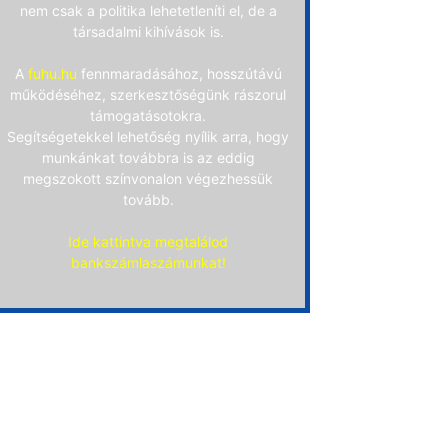
nem csak a politika lehetetleníti el, de a
társadalmi kihívások is.
A
fuhu.hu
fennmaradásához, hosszútávú
működéséhez, szerkesztőségünk rászorul
támogatásotokra.
Segítségetekkel lehetőség nyílik arra, hogy
munkánkat továbbra is az eddig
megszokott színvonalon végezhessük
tovább.
Ide kattintva megtalálod
bankszámlaszámunkat!