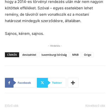
hogy a 2014-es törvényi rendezés után már nem nagyon
kötöttek efféléket. Szóval – egyes esetekben lehet
remény, de távolról sem vonatkozik ez a mostani
határozat mindegyik szerződésre, általában.
Sajnos, kérem, sajnos.
- Hirdetés -
CÍMKÉK
devizahitel
luxemburgi bíróság
MNB
Origo
Facebook
Twitter
Előző cikk
Következő cikk