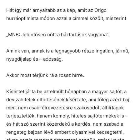
Hát így már árnyaltabb az a kép, amit az Origo
hurráoptimista módon azzal a címmel közölt, miszerint
„MNB: Jelentősen nőtt a háztartások vagyona”.
Amink van, annak is a legnagyobb része ingatlan, jármű,
nyugdíjalap és – adósság.
Akkor most térjünk rá a rossz hírre.
Kísértet járta be az elmúlt hónapban a magyar sajtót, a
devizahitelek eltörlésének kísértete, ami főleg azért baj,
mert nem csak félrevezetésre szakosodott álhírlapok
terjesztették, hanem komoly, hiteles sajtótermékek is –
és hát szó szerint közérdekű a kérdés, nem szabad a
rengeteg bajban lévő embert olyasmivel kecsegtetni,