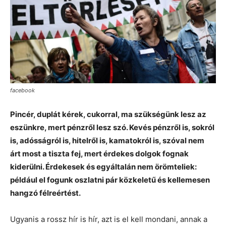
facebook
Pincér, duplát kérek, cukorral, ma szükségünk lesz az
eszünkre, mert pénzről lesz szó. Kevés pénzről is, sokról
is, adósságról is, hitelről is, kamatokról is, szóval nem
árt most a tiszta fej, mert érdekes dolgok fognak
kiderülni. Érdekesek és egyáltalán nem örömteliek:
például el fogunk oszlatni pár közkeletű és kellemesen
hangzó félreértést.
Ugyanis a rossz hír is hír, azt is el kell mondani, annak a