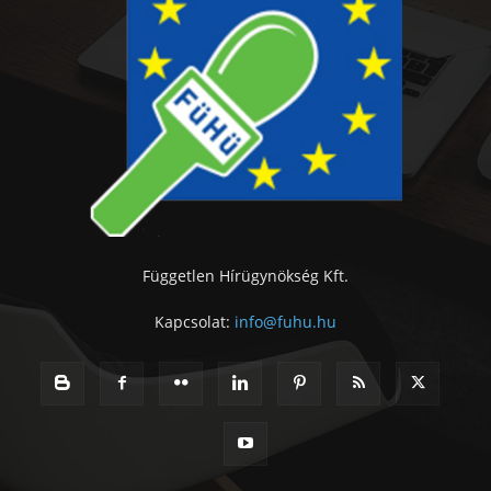
Független Hírügynökség Kft.
Kapcsolat:
info@fuhu.hu