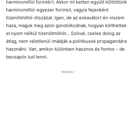
harmincmillió forintért. Akkor mi ketten együtt költöttünk
harmincmillió-egyezer forintot, vagyis fejenként
tizenötmillió-ötszázat. Igen, de az exkavátort én viszem
haza, maguk meg azon gondolkodnak, hogyan költhettek
el nyom nélkül tizenötmilliót… Szóval, cseles dolog az
átlag, nem véletlenül imádják a politikusok propagandára
használni. Van, amikor különben hasznos és fontos – de
becsapós tud lenni.
- Hirdetés -