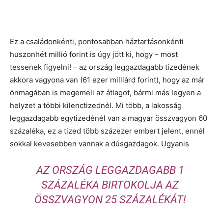
Ez a családonkénti, pontosabban háztartásonkénti
huszonhét millió forint is úgy jött ki, hogy – most
tessenek figyelni! – az ország leggazdagabb tizedének
akkora vagyona van (61 ezer milliárd forint), hogy az már
önmagában is megemeli az átlagot, bármi más legyen a
helyzet a többi kilenctizednél. Mi több, a lakosság
leggazdagabb egytizedénél van a magyar összvagyon 60
százaléka, ez a tized több százezer embert jelent, ennél
sokkal kevesebben vannak a dúsgazdagok. Ugyanis
AZ ORSZÁG LEGGAZDAGABB 1
SZÁZALÉKA BIRTOKOLJA AZ
ÖSSZVAGYON 25 SZÁZALÉKÁT!