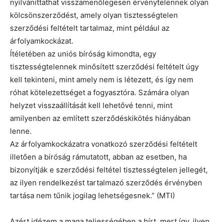
nyilváníttathat visszamenőlegesen érvénytelennek olyan
kölcsönszerződést, amely olyan tisztességtelen
szerződési feltételt tartalmaz, mint például az
árfolyamkockázat.
Ítéletében az uniós bíróság kimondta, egy
tisztességtelennek minősített szerződési feltételt úgy
kell tekinteni, mint amely nem is létezett, és így nem
róhat kötelezettséget a fogyasztóra. Számára olyan
helyzet visszaállítását kell lehetővé tenni, mint
amilyenben az említett szerződéskikötés hiányában
lenne.
Az árfolyamkockázatra vonatkozó szerződési feltételt
illetően a bíróság rámutatott, abban az esetben, ha
bizonyítják e szerződési feltétel tisztességtelen jellegét,
az ilyen rendelkezést tartalmazó szerződés érvényben
tartása nem tűnik jogilag lehetségesnek.” (MTI)
Azért idézem a maga teljességében a hírt, mert így, ilyen