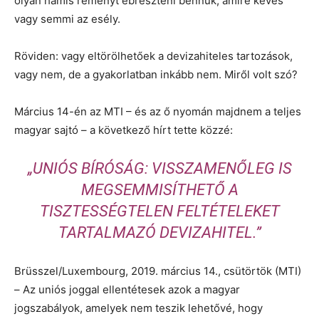
olyan hamis reményt ébreszteni bennük, amire kevés
vagy semmi az esély.
Röviden: vagy eltörölhetőek a devizahiteles tartozások,
vagy nem, de a gyakorlatban inkább nem. Miről volt szó?
Március 14-én az MTI – és az ő nyomán majdnem a teljes
magyar sajtó – a következő hírt tette közzé:
„UNIÓS BÍRÓSÁG: VISSZAMENŐLEG IS
MEGSEMMISÍTHETŐ A
TISZTESSÉGTELEN FELTÉTELEKET
TARTALMAZÓ DEVIZAHITEL.”
Brüsszel/Luxembourg, 2019. március 14., csütörtök (MTI)
– Az uniós joggal ellentétesek azok a magyar
jogszabályok, amelyek nem teszik lehetővé, hogy