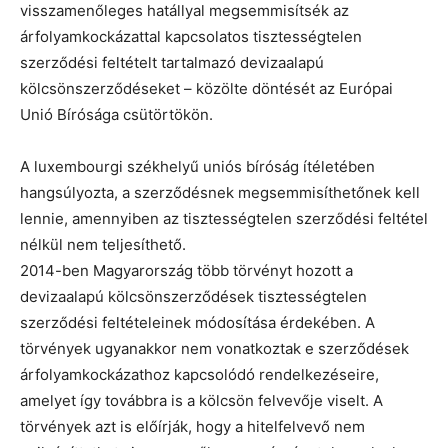
visszamenőleges hatállyal megsemmisítsék az
árfolyamkockázattal kapcsolatos tisztességtelen
szerződési feltételt tartalmazó devizaalapú
kölcsönszerződéseket – közölte döntését az Európai
Unió Bírósága csütörtökön.
A luxembourgi székhelyű uniós bíróság ítéletében
hangsúlyozta, a szerződésnek megsemmisíthetőnek kell
lennie, amennyiben az tisztességtelen szerződési feltétel
nélkül nem teljesíthető.
2014-ben Magyarország több törvényt hozott a
devizaalapú kölcsönszerződések tisztességtelen
szerződési feltételeinek módosítása érdekében. A
törvények ugyanakkor nem vonatkoztak e szerződések
árfolyamkockázathoz kapcsolódó rendelkezéseire,
amelyet így továbbra is a kölcsön felvevője viselt. A
törvények azt is előírják, hogy a hitelfelvevő nem