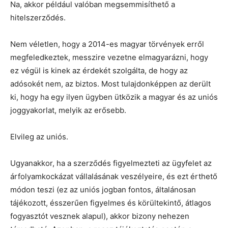
Na, akkor például valóban megsemmisíthető a
hitelszerződés.
Nem véletlen, hogy a 2014-es magyar törvények erről
megfeledkeztek, messzire vezetne elmagyarázni, hogy
ez végül is kinek az érdekét szolgálta, de hogy az
adósokét nem, az biztos. Most tulajdonképpen az derült
ki, hogy ha egy ilyen ügyben ütközik a magyar és az uniós
joggyakorlat, melyik az erősebb.
Elvileg az uniós.
Ugyanakkor, ha a szerződés figyelmezteti az ügyfelet az
árfolyamkockázat vállalásának veszélyeire, és ezt érthető
módon teszi (ez az uniós jogban fontos, általánosan
tájékozott, ésszerűen figyelmes és körültekintő, átlagos
fogyasztót vesznek alapul), akkor bizony nehezen