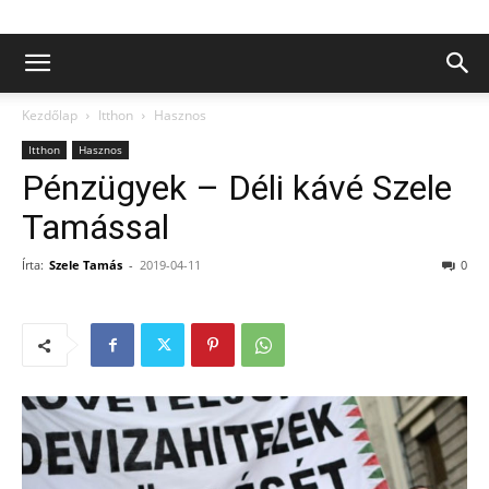
Kezdőlap
Itthon
Hasznos
Itthon
Hasznos
Pénzügyek – Déli kávé Szele
Tamással
Írta:
Szele Tamás
-
2019-04-11
0