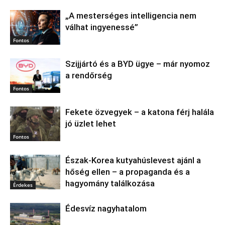
„A mesterséges intelligencia nem
válhat ingyenessé”
Fontos
Szijjártó és a BYD ügye – már nyomoz
a rendőrség
Fontos
Fekete özvegyek – a katona férj halála
jó üzlet lehet
Fontos
Észak‑Korea kutyahúslevest ajánl a
hőség ellen – a propaganda és a
hagyomány találkozása
Érdekes
Édesvíz nagyhatalom