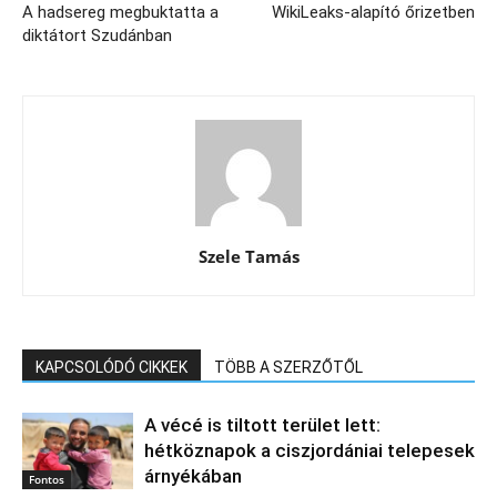
A hadsereg megbuktatta a
WikiLeaks-alapító őrizetben
diktátort Szudánban
Szele Tamás
KAPCSOLÓDÓ CIKKEK
TÖBB A SZERZŐTŐL
A vécé is tiltott terület lett:
hétköznapok a ciszjordániai telepesek
árnyékában
Fontos