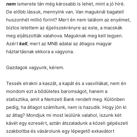
nem
ismerete tán még károsabb is lehet, mint a jó híré.
De előbb lássuk, mennyink van. Van maguknál bagatell
huszonhét millió forint? Mert én nem találom az enyémet,
biztos letettem az éjjeliszekrényre az este, a macskák
meg eljátszották valahova. Maguknak meg kell legyen.
Azért
kell
, mert az MNB adatai az átlagos magyar
háztartásnak ekkora a vagyona.
Gazdagok vagyunk, kérem.
Tessék elrakni a kaszát, a kapát és a vasvillákat, nem én
mondom ezt a bődületes baromságot, hanem a
statisztika, amit a Nemzeti Bank rendelt meg. Különben
pedig, ha átlagot számítunk, nem is hazudik. Hogy jön ki
az átlag? Mondjuk mi most leülünk valahol, iszunk két
kávét egy ezresért, aztán átszaladunk a közeli gépészeti
szakboltba és vásárolunk egy lépegető exkavátort