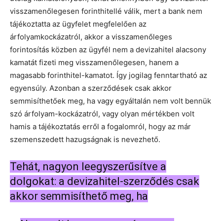
visszamenőlegesen forinthitellé válik, mert a bank nem
tájékoztatta az ügyfelet megfelelően az
árfolyamkockázatról, akkor a visszamenőleges
forintosítás közben az ügyfél nem a devizahitel alacsony
kamatát fizeti meg visszamenőlegesen, hanem a
magasabb forinthitel-kamatot. Így jogilag fenntartható az
egyensúly. Azonban a szerződések csak akkor
semmisíthetőek meg, ha vagy egyáltalán nem volt bennük
szó árfolyam-kockázatról, vagy olyan mértékben volt
hamis a tájékoztatás erről a fogalomról, hogy az már
szemenszedett hazugságnak is nevezhető.
Tehát, nagyon leegyszerűsítve a
dolgokat: a devizahitel-szerződés csak
akkor semmisíthető meg, ha