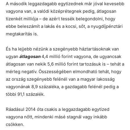
A második leggazdagabb egytizednek már jóval kevesebb
vagyona van, a valódi középrétegnek pedig, átlagosan
tizenkét milliója – de azért tessék belegondolni, hogy
ebbe beleszámít a lakás és a kocsi, sőt, a nyugdíjpénztári
megtakarítás is.
És ha lejjebb nézünk a szegényebb háztartásoknak van
ugyan
átlagosan
4,4 millió forint vagyona, de ugyancsak
átlagosan van nekik 5,6 millió forint tartozásuk is – tehát a
mérleg negatív. Összességében elmondható tehát, hogy
az ország szegényebb felénél van a magyar lakosság
vagyonának 8,9 százaléka, a gazdagabb felénél pedig a
többi 91,1 százalék.
Ráadásul 2014 óta csakis a leggazdagabb egytized
vagyona nőtt, mindenki másé stagnál vagy inkább
csökken.