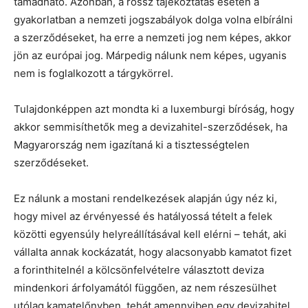
támadható. Azonban, a rossz tájékoztatás esetén a
gyakorlatban a nemzeti jogszabályok dolga volna elbírálni
a szerződéseket, ha erre a nemzeti jog nem képes, akkor
jön az európai jog. Márpedig nálunk nem képes, ugyanis
nem is foglalkozott a tárgykörrel.
Tulajdonképpen azt mondta ki a luxemburgi bíróság, hogy
akkor semmisíthetők meg a devizahitel-szerződések, ha
Magyarország nem igazítaná ki a tisztességtelen
szerződéseket.
Ez nálunk a mostani rendelkezések alapján úgy néz ki,
hogy mivel az érvényessé és hatályossá tételt a felek
közötti egyensúly helyreállításával kell elérni – tehát, aki
vállalta annak kockázatát, hogy alacsonyabb kamatot fizet
a forinthitelnél a kölcsönfelvételre választott deviza
mindenkori árfolyamától függően, az nem részesülhet
utólag kamatelőnyben, tehát amennyiben egy devizahitel