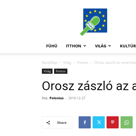
FüHü
FÜHÜ
ITTHON
VILÁG
KULTÚ
Kezdőlap
Világ
Fontos
Orosz zászló az amerika
Világ
Fontos
Orosz zászló az 
Írta:
Polonius
-
2019-12-27
Share