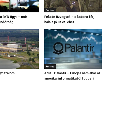
Fontos
s a BYD ügye – már
Fekete özvegyek – a katona férj
endőrség
halála jó üzlet lehet
Fontos
gyhatalom
Adieu Palantir – Európa nem akar az
amerikai informatikától függeni