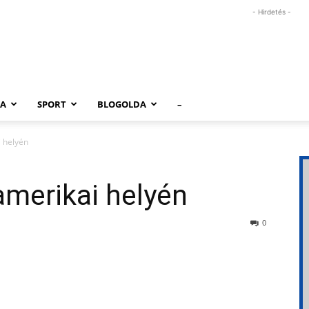
- Hirdetés -
RA
SPORT
BLOGOLDA
–
i helyén
amerikai helyén
0