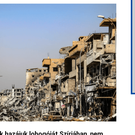
k hazájuk lobogóját Szíriában, nem