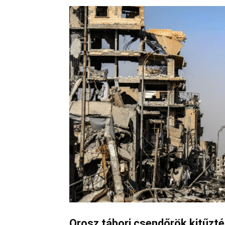
Orosz tábori csendőrök kitűzté