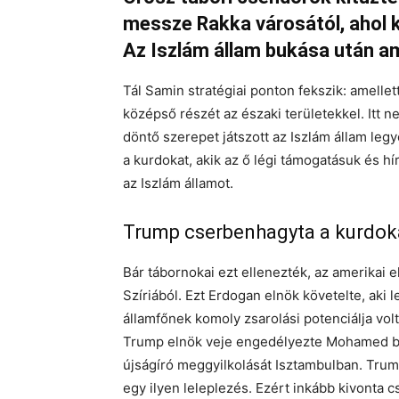
messze Rakka városától, ahol k
Az Iszlám állam bukása után am
Tál Samin stratégiai ponton fekszik: amellet
középső részét az északi területekkel. Itt n
döntő szerepet játszott az Iszlám állam le
a kurdokat, akik az ő légi támogatásuk és h
az Iszlám államot.
Trump cserbenhagyta a kurdok
Bár tábornokai ezt ellenezték, az amerikai e
Szíriából. Ezt Erdogan elnök követelte, aki l
államfőnek komoly zsarolási potenciálja volt
Trump elnök veje engedélyezte Mohamed bi
újságíró meggyilkolását Isztambulban. Trum
egy ilyen leleplezés. Ezért inkább kivonta c