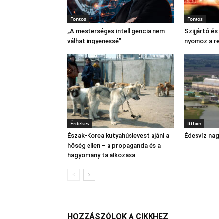
Fontos
Fontos
„A mesterséges intelligencia nem
Szijjártó é
válhat ingyenessé”
nyomoz a r
Érdekes
Itthon
Észak‑Korea kutyahúslevest ajánl a
Édesvíz na
hőség ellen – a propaganda és a
hagyomány találkozása
HOZZÁSZÓLOK A CIKKHEZ