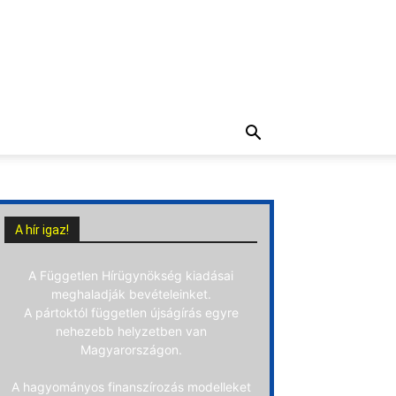
A hír igaz!
A Független Hírügynökség kiadásai
meghaladják bevételeinket.
A pártoktól független újságírás egyre
nehezebb helyzetben van
Magyarországon.
A hagyományos finanszírozás modelleket