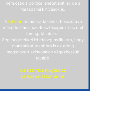
nem csak a politika lehetetleníti el, de a
társadalmi kihívások is.
A
fuhu.hu
fennmaradásához, hosszútávú
működéséhez, szerkesztőségünk rászorul
támogatásotokra.
Segítségetekkel lehetőség nyílik arra, hogy
munkánkat továbbra is az eddig
megszokott színvonalon végezhessük
tovább.
Ide kattintva megtalálod
bankszámlaszámunkat!