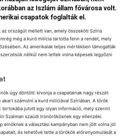
orábban az Iszlám állam fővárosa volt.
erikai csapatok foglalták el.
t az országút mellett van, amely összeköti Szíria
emrég még a kurd milícia tartotta fenn a rendet, mely
győzésében. Az amerikaiak teljes mértékben támogatták
írszerzésük nélkül nem lettek volna képesek legyőzni
at
lnök úgy döntött: kivonja a csapatainak nagy részét
e akart számolni a kurd milíciával Szíriában. A török
: birtokába jutott egy olyan információ, mely szerint
n Szalman szaúdi trónörökösnek egy ellenzéki
p elnöknek a választási kampányban nem jött volna jól
sapatait, és lehetővé tette a törökök előrenyomulását a