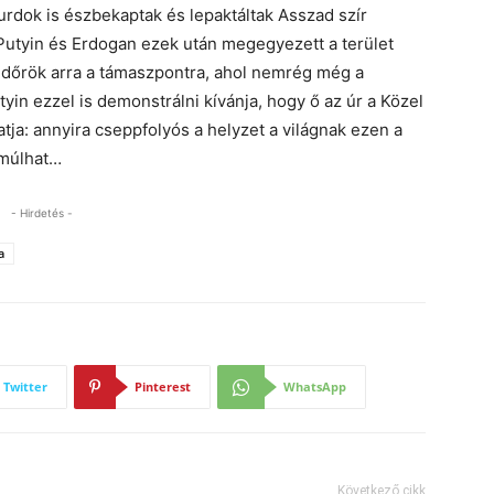
urdok is észbekaptak és lepaktáltak Asszad szír
Putyin és Erdogan ezek után megegyezett a terület
endőrök arra a támaszpontra, ahol nemrég még a
tyin ezzel is demonstrálni kívánja, hogy ő az úr a Közel
atja: annyira cseppfolyós a helyzet a világnak ezen a
lmúlhat…
- Hirdetés -
a
Twitter
Pinterest
WhatsApp
Következő cikk