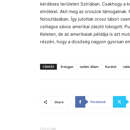
kérdéses területen Szíriában. Csakhogy a k
elnökkel. Akit meg az oroszok támogatnak. 
felosztásában. Így jutottak orosz tábori cs
csillagos sávos amerikai zászló lobogott. Pu
Keleten, de az amerikaiak példája is azt mut
részén, hogy a dicsőség nagyon gyorsan e
CÍMKÉK
Erdogan
iszlám állam
Kurdok
rakk
Facebook
Share
Előző cikk