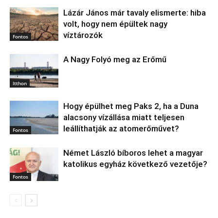
Lázár János már tavaly elismerte: hiba
volt, hogy nem épültek nagy
víztározók
Fontos
A Nagy Folyó meg az Erőmű
Itthon
Hogy épülhet meg Paks 2, ha a Duna
alacsony vízállása miatt teljesen
leállíthatják az atomerőművet?
Fontos
Német László bíboros lehet a magyar
katolikus egyház következő vezetője?
Fontos