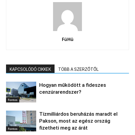
FüHü
KAPCSOLÓDÓ CIKKEK
TÖBB A SZERZŐTŐL
Hogyan működött a fideszes
cenzúrarendszer?
Fontos
Tízmilliárdos beruházás maradt el
Pakson, most az egész ország
fizetheti meg az árát
Fontos