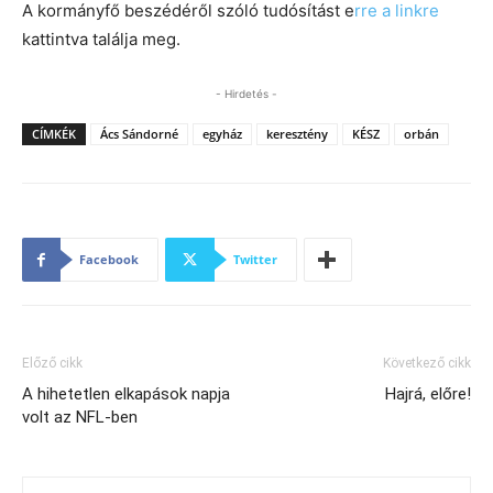
A kormányfő beszédéről szóló tudósítást e
rre a linkre
kattintva találja meg.
- Hirdetés -
CÍMKÉK
Ács Sándorné
egyház
keresztény
KÉSZ
orbán
Facebook
Twitter
Előző cikk
Következő cikk
A hihetetlen elkapások napja
Hajrá, előre!
volt az NFL-ben