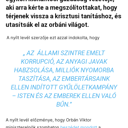
aki arra kérte a megszólítottakat, hogy
térjenek vissza a krisztusi tanításhoz, és
utasítsák el az orbáni világot.
A nyílt levél szerzője ezt azzal indokolta, hogy
„ AZ ÁLLAMI SZINTRE EMELT
KORRUPCIÓ, AZ ANYAGI JAVAK
HABZSOLÁSA, MILLIÓK NYOMORBA
TASZÍTÁSA, AZ EMBERTÁRSAINK
ELLEN INDÍTOTT GYŰLÖLETKAMPÁNY
– ISTEN ÉS AZ EMBEREK ELLEN VALÓ
BŰN.”
A nyílt levél előzménye, hogy Orbán Viktor
miniszterelnök szombaton
beszédet mondott
a