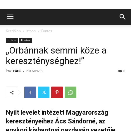
Kezdőlap
Itthon
Fontos
Itthon
Fontos
„Orbánnak semmi köze a
kereszténységhez!”
Írta:
FüHü
-
2017-09-18
0
Nyílt levelet intézett Magyarország
keresztényeihez Ács Sándorné, az
egykori kishantosi gazdaság vezetője,