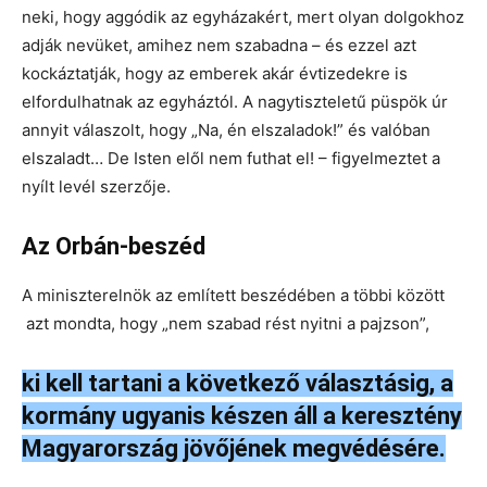
neki, hogy aggódik az egyházakért, mert olyan dolgokhoz
adják nevüket, amihez nem szabadna – és ezzel azt
kockáztatják, hogy az emberek akár évtizedekre is
elfordulhatnak az egyháztól. A nagytiszteletű püspök úr
annyit válaszolt, hogy „Na, én elszaladok!” és valóban
elszaladt… De Isten elől nem futhat el! – figyelmeztet a
nyílt levél szerzője.
Az Orbán-beszéd
A miniszterelnök az említett beszédében a többi között
azt mondta, hogy „nem szabad rést nyitni a pajzson”,
ki kell tartani a következő választásig, a
kormány ugyanis készen áll a keresztény
Magyarország jövőjének megvédésére.