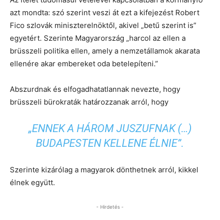
azt mondta: szó szerint veszi át ezt a kifejezést Robert
Fico szlovák miniszterelnöktől, akivel „betű szerint is”
egyetért. Szerinte Magyarország „harcol az ellen a
brüsszeli politika ellen, amely a nemzetállamok akarata
ellenére akar embereket oda betelepíteni.”
Abszurdnak és elfogadhatatlannak nevezte, hogy
brüsszeli bürokraták határozzanak arról, hogy
„ENNEK A HÁROM JUSZUFNAK (…)
BUDAPESTEN KELLENE ÉLNIE”.
Szerinte kizárólag a magyarok dönthetnek arról, kikkel
élnek együtt.
- Hirdetés -