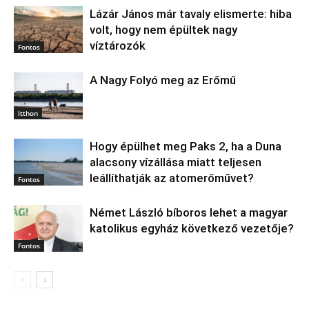
Lázár János már tavaly elismerte: hiba
volt, hogy nem épültek nagy
víztározók
Fontos
A Nagy Folyó meg az Erőmű
Itthon
Hogy épülhet meg Paks 2, ha a Duna
alacsony vízállása miatt teljesen
leállíthatják az atomerőművet?
Fontos
Német László bíboros lehet a magyar
katolikus egyház következő vezetője?
Fontos