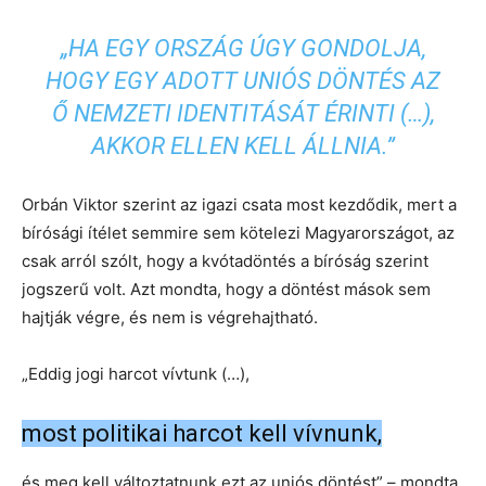
„HA EGY ORSZÁG ÚGY GONDOLJA,
HOGY EGY ADOTT UNIÓS DÖNTÉS AZ
Ő NEMZETI IDENTITÁSÁT ÉRINTI (…),
AKKOR ELLEN KELL ÁLLNIA.”
Orbán Viktor szerint az igazi csata most kezdődik, mert a
bírósági ítélet semmire sem kötelezi Magyarországot, az
csak arról szólt, hogy a kvótadöntés a bíróság szerint
jogszerű volt. Azt mondta, hogy a döntést mások sem
hajtják végre, és nem is végrehajtható.
„Eddig jogi harcot vívtunk (…),
most politikai harcot kell vívnunk,
és meg kell változtatnunk ezt az uniós döntést” – mondta.