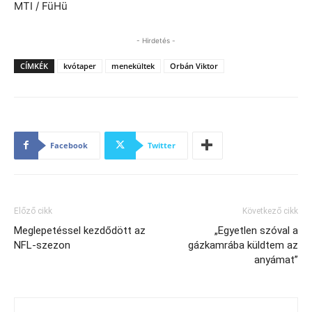
MTI / FüHü
- Hirdetés -
CÍMKÉK
kvótaper
menekültek
Orbán Viktor
Facebook
Twitter
Előző cikk
Következő cikk
Meglepetéssel kezdődött az
„Egyetlen szóval a
NFL-szezon
gázkamrába küldtem az
anyámat”