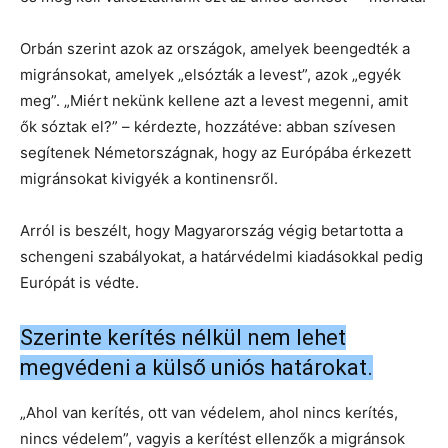
Orbán szerint azok az országok, amelyek beengedték a
migránsokat, amelyek „elsózták a levest”, azok „egyék
meg”. „Miért nekünk kellene azt a levest megenni, amit
ők sóztak el?” – kérdezte, hozzátéve: abban szívesen
segítenek Németországnak, hogy az Európába érkezett
migránsokat kivigyék a kontinensről.
Arról is beszélt, hogy Magyarország végig betartotta a
schengeni szabályokat, a határvédelmi kiadásokkal pedig
Európát is védte.
Szerinte kerítés nélkül nem lehet
megvédeni a külső uniós határokat.
„Ahol van kerítés, ott van védelem, ahol nincs kerítés,
nincs védelem”, vagyis a kerítést ellenzők a migránsok