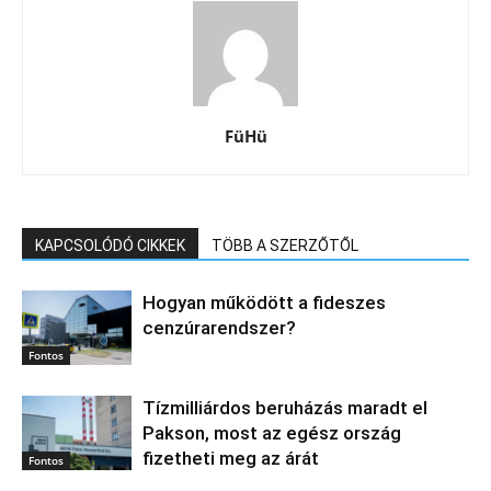
FüHü
KAPCSOLÓDÓ CIKKEK
TÖBB A SZERZŐTŐL
Hogyan működött a fideszes
cenzúrarendszer?
Fontos
Tízmilliárdos beruházás maradt el
Pakson, most az egész ország
fizetheti meg az árát
Fontos