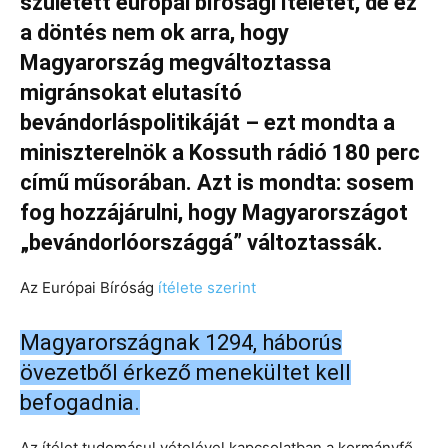
született európai bírósági ítéletet, de ez
a döntés nem ok arra, hogy
Magyarország megváltoztassa
migránsokat elutasító
bevándorláspolitikáját – ezt mondta a
miniszterelnök a Kossuth rádió 180 perc
című műsorában. Azt is mondta: sosem
fog hozzájárulni, hogy Magyarországot
„bevándorlóországgá” változtassák.
Az Európai Bíróság
ítélete szerint
Magyarországnak 1294, háborús
övezetből érkező menekültet kell
befogadnia.
Az ítélet tudomásul vételével kapcsolatban a kormányfő