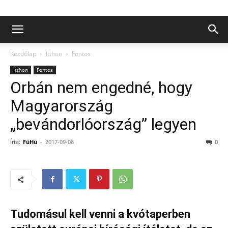
Kezdőlap
Itthon
Fontos
Itthon
Fontos
Orbán nem engedné, hogy
Magyarország
„bevándorlóország” legyen
Írta:
FüHü
-
2017-09-08
0
Tudomásul kell venni a kvótaperben