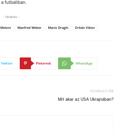
a futballban.
- Hirdetés -
 Meloni
Manfred Weber
Mario Draghi
Orbán Viktor
Twitter
Pinterest
WhatsApp
Következő cikk
Mit akar az USA Ukrajnában?