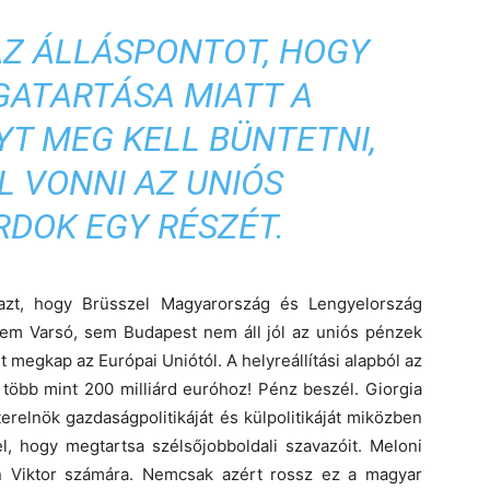
AZ ÁLLÁSPONTOT, HOGY
GATARTÁSA MIATT A
T MEG KELL BÜNTETNI,
L VONNI AZ UNIÓS
RDOK EGY RÉSZÉT.
 azt, hogy Brüsszel Magyarország és Lengyelország
sem Varsó, sem Budapest nem áll jól az uniós pénzek
 megkap az Európai Uniótól. A helyreállítási alapból az
 több mint 200 milliárd euróhoz! Pénz beszél. Giorgia
terelnök gazdaságpolitikáját és külpolitikáját miközben
 hogy megtartsa szélsőjobboldali szavazóit. Meloni
n Viktor számára. Nemcsak azért rossz ez a magyar