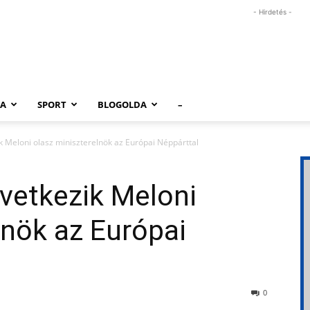
- Hirdetés -
RA
SPORT
BLOGOLDA
–
 Meloni olasz miniszterelnök az Európai Néppárttal
vetkezik Meloni
lnök az Európai
0