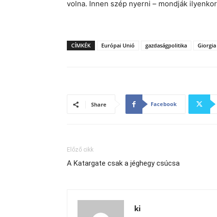
volna. Innen szép nyerni – mondják ilyenkor 
CÍMKÉK
Európai Unió
gazdaságpolitika
Giorgia
Facebook
Share
Előző cikk
A Katargate csak a jéghegy csúcsa
ki