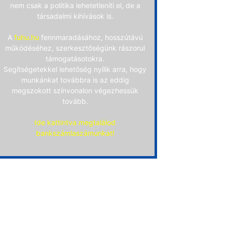
nem csak a politika lehetetleníti el, de a
társadalmi kihívások is.
A
fuhu.hu
fennmaradásához, hosszútávú
működéséhez, szerkesztőségünk rászorul
támogatásotokra.
Segítségetekkel lehetőség nyílik arra, hogy
munkánkat továbbra is az eddig
megszokott színvonalon végezhessük
tovább.
Ide kattintva megtalálod
bankszámlaszámunkat!