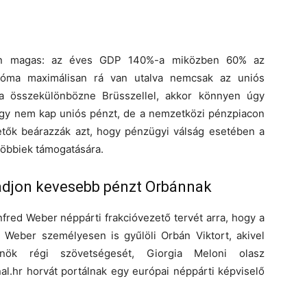
lisan magas: az éves GDP 140%-a miközben 60% az
Róma maximálisan rá van utalva nemcsak az uniós
Ha összekülönbözne Brüsszellel, akkor könnyen úgy
hogy nem kap uniós pénzt, de a nemzetközi pénzpiacon
tetők beárazzák azt, hogy pénzügyi válság esetében a
többiek támogatására.
 adjon kevesebb pénzt Orbánnak
fred Weber néppárti frakcióvezető tervét arra, hogy a
t Weber személyesen is gyűlöli Orbán Viktort, akivel
ök régi szövetségesét, Giorgia Meloni olasz
nal.hr horvát portálnak egy európai néppárti képviselő