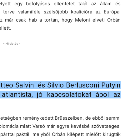
lyett egy befolyásos ellenfelet talál az állam és
terve valamiféle szélsőjobb koalícióra az Európai
Az már csak hab a tortán, hogy Meloni elveti Orbán
llett.
- Hirdetés -
teo Salvini és Silvio Berlusconi Putyin
 atlantista, jó kapcsolatokat ápol az
vetségben reménykedett Brüsszelben, de ebből semmi
iplomácia miatt Varsó már egyre kevésbé szövetséges,
árttal paktál, melyből Orbán kilépett mielőtt kirúgták