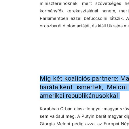
miniszterelnöknek, mert szövetséges he
kormányfők kerekasztalánál hanem, mert 
Parlamentben ezzel befuccsolni látszik. 
oroszbarát diplomáciáját, és kiáll Ukrajna me
Míg két koalíciós partnere: Mat
barátaiként ismertek, Meloni
amerikai republikánusokkal.
Korábban Orbán olasz-lengyel-magyar szö
sem valósul meg. A Putyin barát magyar d
Giorgia Meloni pedig azzal az Európai Népp