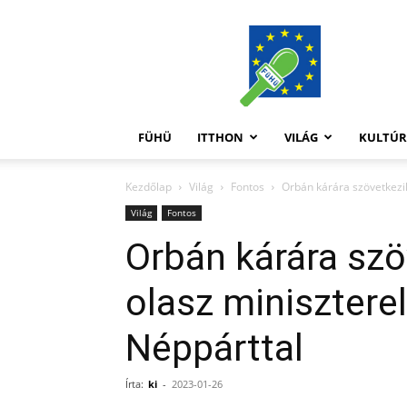
FüHü
FÜHÜ
ITTHON
VILÁG
KULTÚ
Kezdőlap
Világ
Fontos
Orbán kárára szövetkezik
Világ
Fontos
Orbán kárára szö
olasz minisztere
Néppárttal
Írta:
ki
-
2023-01-26