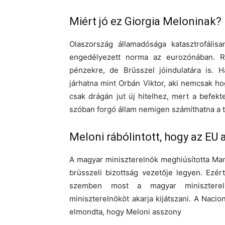
Miért jó ez Giorgia Meloninak?
Olaszország államadósága katasztrofá
engedélyezett norma az eurozónában. 
pénzekre, de Brüsszel jóindulatára is. 
járhatna mint Orbán Viktor, aki nemcsak 
csak drágán jut új hitelhez, mert a befek
szóban forgó állam nemigen számíthatna a 
Meloni rábólintott, hogy az EU
A magyar miniszterelnök meghiúsította Man
brüsszeli bizottság vezetője legyen. Ezér
szemben most a magyar minisztereln
miniszterelnököt akarja kijátszani. A Nacio
elmondta, hogy Meloni asszony