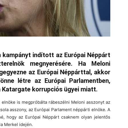
n kampányt indított az Európai Néppárt
zterelnök megnyerésére. Ha Meloni
gegyezne az Európai Néppárttal, akkor
önne létre az Európai Parlamentben,
 Katargate korrupciós ügyei miatt.
g elnöke is megpróbálta rábeszélni Meloni asszonyt az
ola asszony, az Európai Parlament néppárti elnöke. A
é, hogy az Európai Néppárt csaknem olyan jelentős
a Merkel idején.