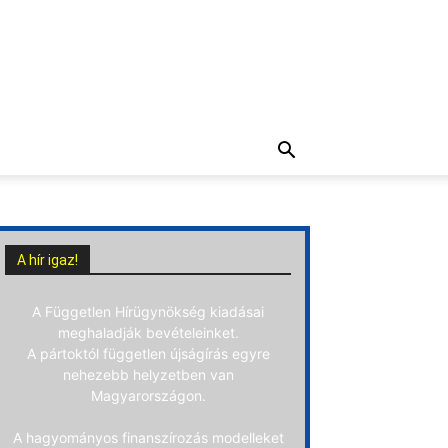
A hír igaz!
A Független Hírügynökség kiadásai
meghaladják bevételeinket.
A pártoktól független újságírás egyre
nehezebb helyzetben van
Magyarországon.
A hagyományos finanszírozás modelleket