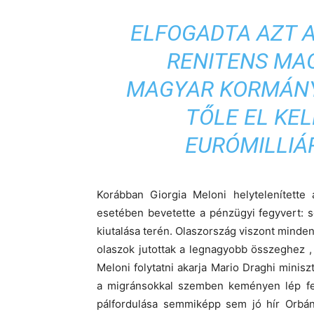
ELFOGADTA AZT 
RENITENS MA
MAGYAR KORMÁNY
TŐLE EL KEL
EURÓMILLIÁ
Korábban Giorgia Meloni helytelenítette
esetében bevetette a pénzügyi fegyvert: 
kiutalása terén. Olaszország viszont mindent
olaszok jutottak a legnagyobb összeghez ,
Meloni folytatni akarja Mario Draghi minisz
a migránsokkal szemben keményen lép fel,
pálfordulása semmiképp sem jó hír Orbá