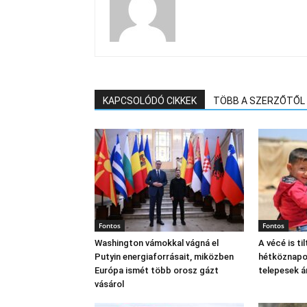
KAPCSOLÓDÓ CIKKEK
TÖBB A SZERZŐTŐL
Fontos
Fontos
Washington vámokkal vágná el
A vécé is til
Putyin energiaforrásait, miközben
hétköznapok
Európa ismét több orosz gázt
telepesek 
vásárol