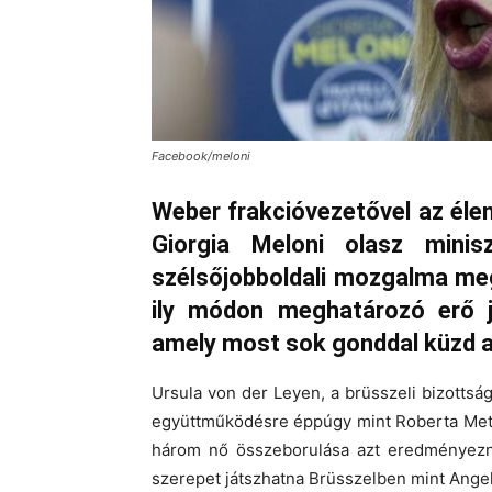
Facebook/meloni
Weber frakcióvezetővel az éle
Giorgia Meloni olasz minis
szélsőjobboldali mozgalma me
ily módon meghatározó erő j
amely most sok gonddal küzd a
Ursula von der Leyen, a brüsszeli bizottsá
együttműködésre éppúgy mint Roberta Mets
három nő összeborulása azt eredményezn
szerepet játszhatna Brüsszelben mint Angel